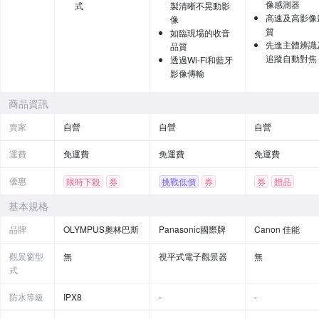
像感測器
式
製清晰不晃動影
高速及高影像
像
質
如臨現場的收音
先進主體辨識
品質
追蹤自動對焦
透過Wi-Fi和藍牙
影像傳輸
商品資訊
賣家
自營
自營
自營
運費
免運費
免運費
免運費
優惠
限時下殺
券
挑戰低價
券
券
贈品
贈品
基本規格
品牌
OLYMPUS奧林巴斯
Panasonic國際牌
Canon 佳能
觀景窗型
無
視平式電子觀景器
無
式
防水等級
IPX8
-
-