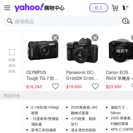
Yahoo購物中心
登入
補貨中
隱藏
相同
規格
OLYMPUS
Panasonic DC-
Canon EOS
Tough TG-7 防水
G100DK G100D
R50V 單機身 
相機 公司貨
+ 12-32mm 變焦
RF-S 14-30m
$
16,245
$
19,600
$
23,900
鏡組 公司貨
F4-6.3 IS ST
商品特色
PZ 變焦鏡組 
司貨
2.1米防撞/100kgf
2030萬像素+3吋
濾鏡尺寸：
耐壓
翻轉式螢幕
58mm
2420 萬像素
-10度耐寒/雙層玻
小巧輕量、動靜
吋觸控螢幕
璃防霧
皆行
APS-C CMO
新增工程拍攝模
邊走邊拍也能錄