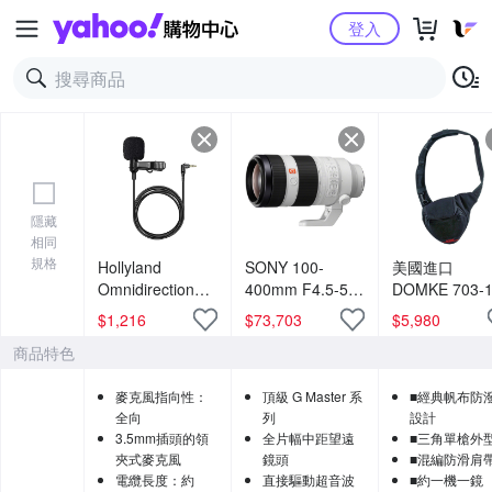
Yahoo購物中心
登入
隱藏
相同
規格
Hollyland
SONY 100-
美國進口
Omnidirectional
400mm F4.5-5.6
DOMKE 703-
Lavalier
GM
經典快槍手斜
$
1,216
$
73,703
$
5,980
Microphone 全向
SEL100400GM
包(中)
商品特色
型領夾式麥克風
變焦鏡頭 (公司
公司貨
貨)
麥克風指向性：
頂級 G Master 系
■經典帆布防
全向
列
設計
3.5mm插頭的領
全片幅中距望遠
■三角單槍外
夾式麥克風
鏡頭
■混編防滑肩
電纜長度：約
直接驅動超音波
■約一機一鏡