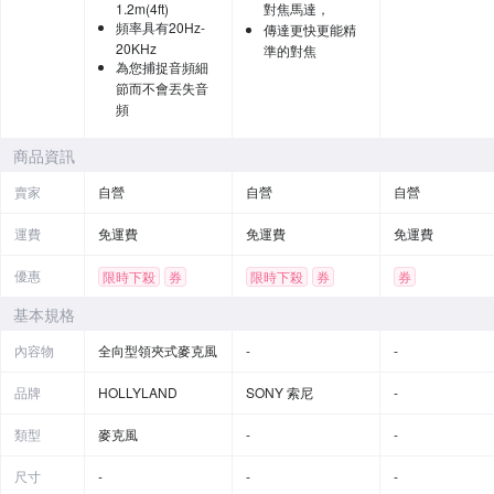
1.2m(4ft)
對焦馬達，
頻率具有20Hz-
傳達更快更能精
20KHz
準的對焦
為您捕捉音頻細
節而不會丟失音
頻
商品資訊
賣家
自營
自營
自營
運費
免運費
免運費
免運費
優惠
限時下殺
券
限時下殺
券
券
基本規格
內容物
全向型領夾式麥克風
-
-
品牌
HOLLYLAND
SONY 索尼
-
類型
麥克風
-
-
尺寸
-
-
-