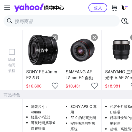
Yahoo購物中心
登入
補貨中
隱藏
相同
規格
SONY FE 40mm
SAMYANG AF
SAMYANG 三
F2.5 G
12mm F2 自動對
光學 V-AF 20
SEL40F25G 標
焦定焦鏡 FOR
T1.9 FE 自動
$
16,606
$
10,431
$
18,981
準定焦鏡頭 公司
SONY E接環 (公
焦電影鏡 Son
商品特色
貨
司貨)
FE 公司貨
濾鏡尺寸：
SONY APS-C 專
相容全片幅So
49mm
用
E 接環
輕量小巧設計
F2.0 的明亮光圈
精準且快速的
可長時間攜帶並
安靜快速的對焦
動對焦
自在拍攝
系統
超輕、高性能