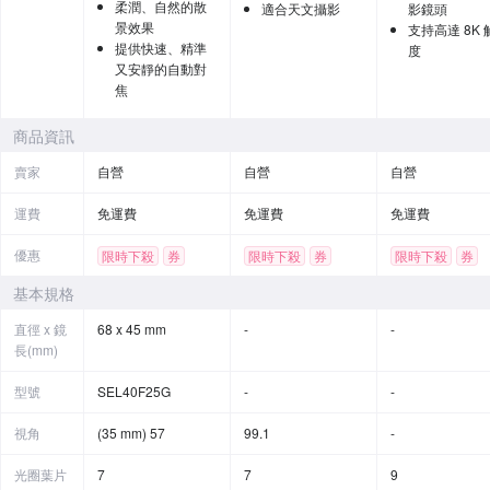
柔潤、自然的散
適合天文攝影
影鏡頭
景效果
支持高達 8K 
提供快速、精準
度
又安靜的自動對
焦
商品資訊
賣家
自營
自營
自營
運費
免運費
免運費
免運費
優惠
限時下殺
券
限時下殺
券
限時下殺
券
基本規格
直徑 x 鏡
68 x 45 mm
-
-
長(mm)
型號
SEL40F25G
-
-
視角
(35 mm) 57
99.1
-
光圈葉片
7
7
9