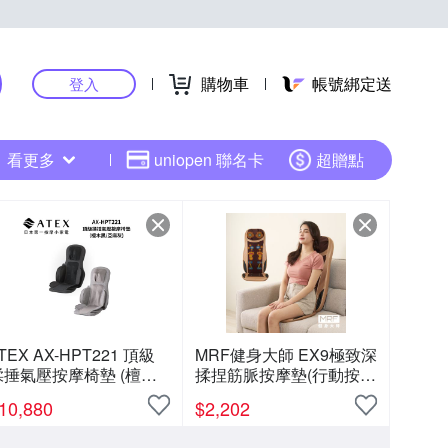
購物車
帳號綁定送
登入
看更多
uniopen 聯名卡
超贈點
TEX AX-HPT221 頂級
MRF健身大師 EX9極致深
揉捶氣壓按摩椅墊 (檀木
揉捏筋脈按摩墊(行動按摩
)(超值福利品)
椅)
10,880
$
2,202