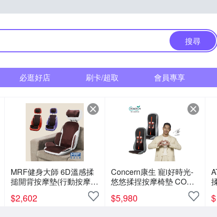
搜尋
必逛好店
刷卡/超取
會員專享
MRF健身大師 6D溫感揉
Concern康生 寵i好時光-
A
搥開背按摩墊(行動按摩
悠悠揉捏按摩椅墊 CON-
椅)
2882
黑
$
2,602
$
5,980
$