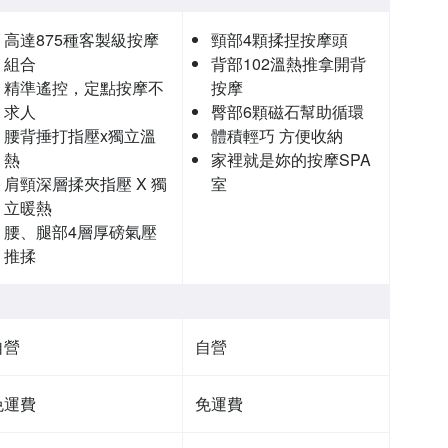
高達875種客製級按摩
頸部4顆揉捏按摩頭
組合
背部102溫熱推拿開背
精準遙控，定點按摩不
按摩
求人
臀部6顆磁石幫助循環
腰背捶打指壓x獨立溫
體積輕巧 方便收納
熱
家裡就是妳的按摩SPA
肩頸深層揉夾指壓 X 獨
室
立暖熱
腰、腿部4層厚磅氣壓
推揉
自營
自營
免運費
免運費