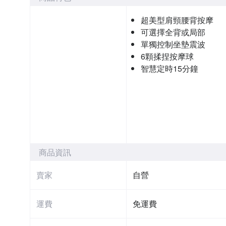
超美型肩頸腰背按摩
可選擇全背或局部
單獨控制坐墊震波
6顆揉捏按摩球
智慧定時15分鐘
商品資訊
賣家
自營
運費
免運費