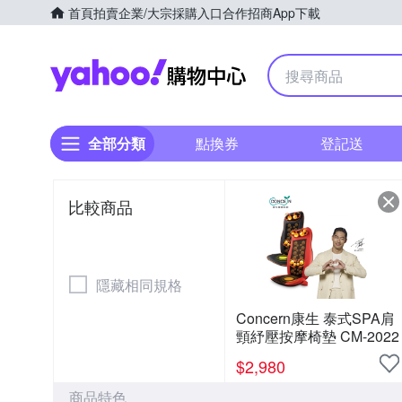
首頁
拍賣
企業/大宗採購入口
合作招商
App下載
Yahoo購物中心
全部分類
點換券
登記送
比較商品
隱藏相同規格
Concern康生 泰式SPA肩
頸紓壓按摩椅墊 CM-2022
$
2,980
商品特色