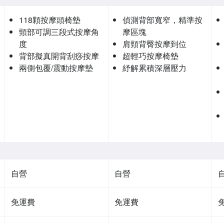
118顆按摩頭椅墊
偵測背部寬窄，精準按
頸部可調三段式按摩角
摩區塊
度
肩頸背臀按摩到位
背部擬真開背刮痧按摩
超輕巧按摩椅墊
兩側包覆/震動按摩墊
紓解累積深層壓力
自營
自營
免運費
免運費