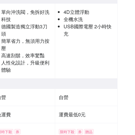
單向沖洗閥，免拆好洗
4D立體浮動
科技
全機水洗
德國製造獨立浮動3刀
USB國際電壓 2小時快
頭
充
簡單省力，無須用力按
壓
高速刮鬍，效率驚豔
人性化設計，升級便利
體驗
自營
自營
免運費
運費最低0元
限時下殺
券
限時下殺
券
贈品