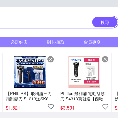
搜尋
必逛好店
刷卡/超取
會員專享
【PHILIPS】飛利浦三刀
Philips 飛利浦 電動刮鬍
頭刮鬍刀 S1213送SK800
刀 S4313買就送【西歐科
洗
藍光噴霧槍
技】藍光噴霧無線消毒槍
$
1,521
$
3,591
$
CME-SK800