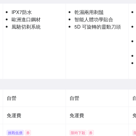
IPX7防水
乾濕兩用剃鬚
歐洲進口鋼材
智能人體功學貼合
風馳切剃系統
5D 可旋轉的靈動刀頭
自營
自營
免運費
免運費
挑戰低價
券
限時下殺
券