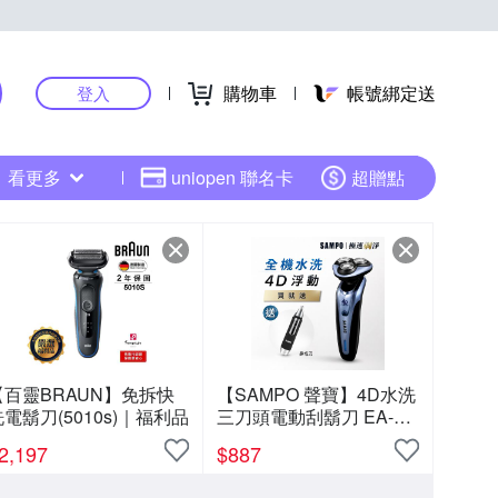
購物車
帳號綁定送
登入
看更多
uniopen 聯名卡
超贈點
【百靈BRAUN】免拆快
【SAMPO 聲寶】4D水洗
電鬍刀(5010s)｜福利品
三刀頭電動刮鬍刀 EA-
Z1613WL(電鬍刀/修容刀)
2,197
$
887