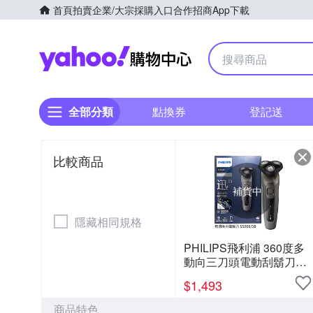
首頁
拍賣
企業/大宗採購入口
合作招商
App下載
Yahoo購物中心
全部分類
點換券
登記送
比較商品
補貨中
隱藏相同規格
PHILIPS飛利浦 360度多
動向三刀頭電動刮鬍刀
S5266
$
1,493
商品特色