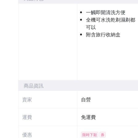
一觸即開清洗方便
全機可水洗乾剃濕剃都
可以
附含旅行收納盒
商品資訊
賣家
自營
運費
免運費
優惠
限時下殺
券