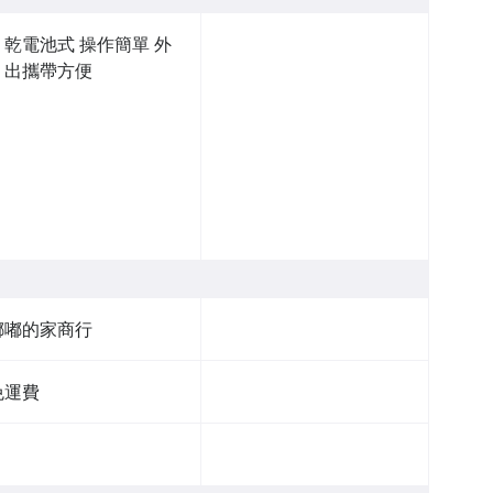
乾電池式 操作簡單 外
出攜帶方便
嘟嘟的家商行
免運費