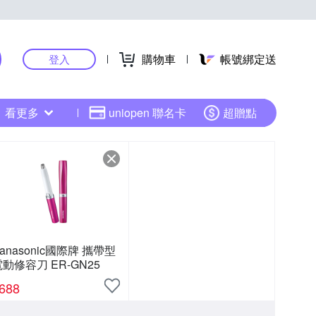
購物車
帳號綁定送
登入
看更多
uniopen 聯名卡
超贈點
anasonic國際牌 攜帶型
動修容刀 ER-GN25
688