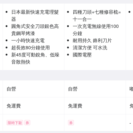
日本最新快速充電理髮
四種刀頭+七種修容梳=
器
十一合一
圓角式安全刀頭銀色高
一次充電無線使用100
貴鋼琴烤漆
分鐘
一小時快速充電
耐用持久 鋒利刀片
超長效80分鐘使用
清潔方便 可水洗
新45度可動銳角、低噪
國際電壓
音散熱快
自營
自營
免運費
免運費
-
限時下殺
券
券