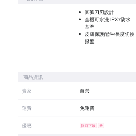
圓弧刀刃設計
全機可水洗 IPX7防水
基準
皮膚保護配件/長度切換
撥盤
商品資訊
賣家
自營
運費
免運費
優惠
限時下殺
券