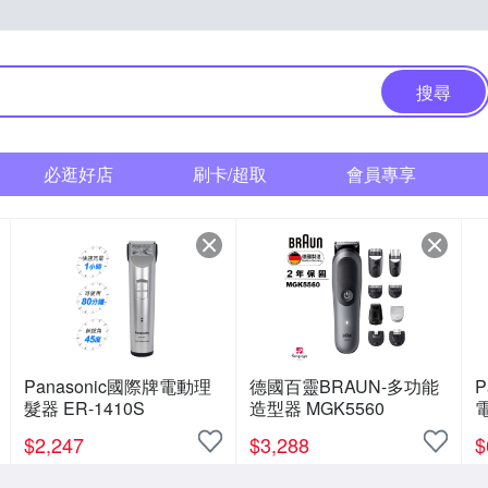
搜尋
必逛好店
刷卡/超取
會員專享
Panasonic國際牌電動理
德國百靈BRAUN-多功能
P
髮器 ER-1410S
造型器 MGK5560
電
$
2,247
$
3,288
$