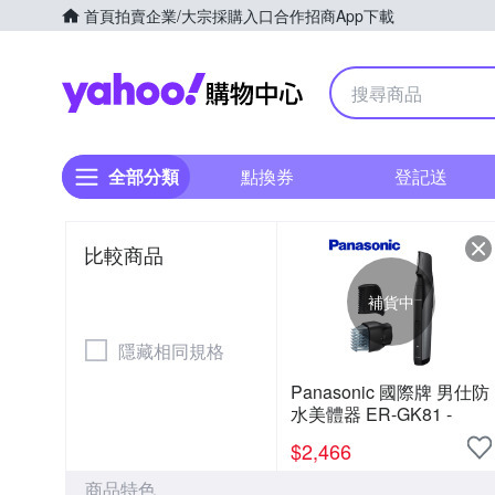
首頁
拍賣
企業/大宗採購入口
合作招商
App下載
Yahoo購物中心
全部分類
點換券
登記送
比較商品
補貨中
隱藏相同規格
Panasonic 國際牌 男仕防
水美體器 ER-GK81 -
$
2,466
商品特色