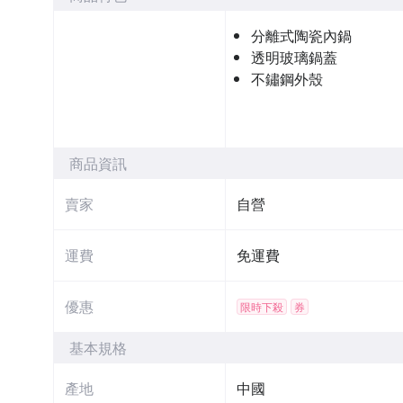
分離式陶瓷內鍋
透明玻璃鍋蓋
不鏽鋼外殼
商品資訊
賣家
自營
運費
免運費
優惠
限時下殺
券
基本規格
產地
中國