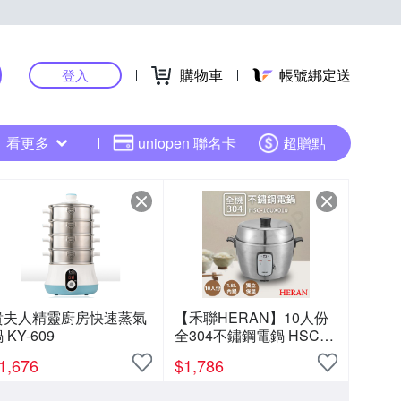
購物車
帳號綁定送
登入
看更多
uniopen 聯名卡
超贈點
貴夫人精靈廚房快速蒸氣
【禾聯HERAN】10人份
 KY-609
全304不鏽鋼電鍋 HSC-
10UX010
1,676
$
1,786