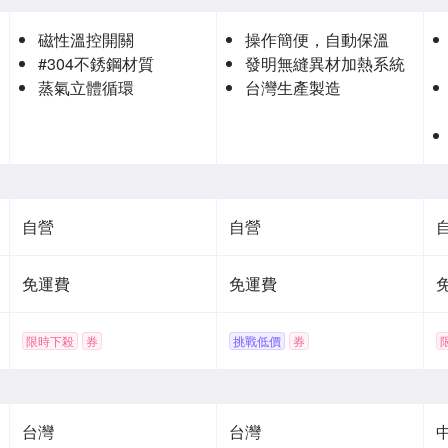
磁性溫控開關
操作簡便，自動保溫
#304不銹鋼材質
發明無縫異材加熱系統
蒸氣立體循環
台灣生產製造
自營
自營
免運費
免運費
限時下殺
券
挑戰低價
券
台灣
台灣