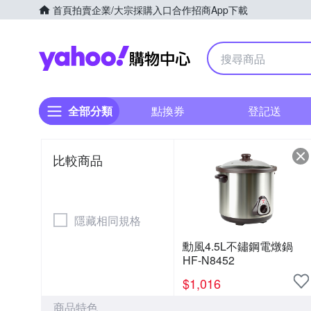
首頁
拍賣
企業/大宗採購入口
合作招商
App下載
Yahoo購物中心
全部分類
點換券
登記送
比較商品
隱藏相同規格
勳風4.5L不鏽鋼電燉鍋
HF-N8452
$
1,016
商品特色