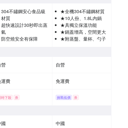
304不鏽鋼安心食品級
★全機304不鏽鋼材質
材質
★10人份、1.8L內鍋
超快速設計30秒即出蒸
★具獨立保溫功能
氣
★鍋蓋增高，空間更大
防空燒安全有保障
★附蒸盤、量杯、勺子
自營
自營
免運費
免運費
限時下殺
券
挑戰低價
券
中國
中國