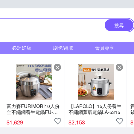
搜尋
必逛好店
刷卡/超取
會員專享
富力森FURIMORI10人份
【LAPOLO】15人份養生
全不鏽鋼養生電鍋FU-
不鏽鋼蒸氣電鍋LA-5315
鍋
P10
$
1,629
$
2,153
$