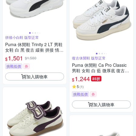
拼接小白鞋 版型正常
Puma 休閒鞋 Trinity 2 LT 男鞋
女鞋 白 黑 復古 緩衝 拼接 情侶
鞋 小白鞋 40023101
1,501
$1,580
復古休閒鞋 版型正常
$
Puma 休閒鞋 Ca Pro Classic
挑戰低價
券
男鞋 女鞋 白 藍 微厚底 復古網
球鞋 情侶鞋 小白鞋 38019057
加入購物車
1,244
85折
$
5
(
1
)
挑戰低價
券
加入購物車