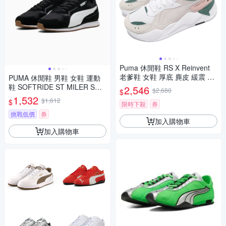
Puma 休閒鞋 RS X Reinvent
老爹鞋 女鞋 厚底 麂皮 緩震 穿
PUMA 休閒鞋 男鞋 女鞋 運動
搭推薦 流行款 灰 綠 37100813
鞋 SOFTRIDE ST MILER SD
2,546
$2,680
$
黑 40266701
1,532
$1,612
$
限時下殺
券
挑戰低價
券
加入購物車
加入購物車