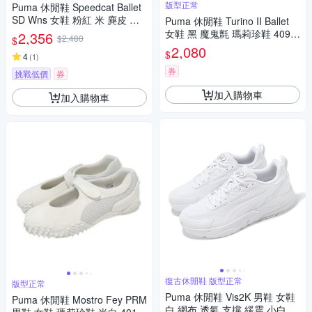
版型正常
Puma 休閒鞋 Speedcat Ballet
SD Wns 女鞋 粉紅 米 麂皮 芭
Puma 休閒鞋 Turino II Ballet
蕾舞鞋 40128701
女鞋 黑 魔鬼氈 瑪莉珍鞋 4090
2,356
$2,480
$
79-02
2,080
$
4
(
1
)
券
挑戰低價
券
加入購物車
加入購物車
復古休閒鞋 版型正常
版型正常
Puma 休閒鞋 Vis2K 男鞋 女鞋
Puma 休閒鞋 Mostro Fey PRM
白 網布 透氣 支撐 緩震 小白鞋