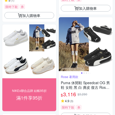
5
(
1
)
限時下殺
券
加入購物車
加入購物車
Rose 著用款
Puma 休閒鞋 Speedcat OG 男
鞋 女鞋 黑 白 麂皮 復古 Rose
NIKEx聯合品牌 結帳95折
著用款 賽車鞋 39884601
3,116
$3,280
$
滿1件享95折
4.9
(
3
)
限時下殺
券