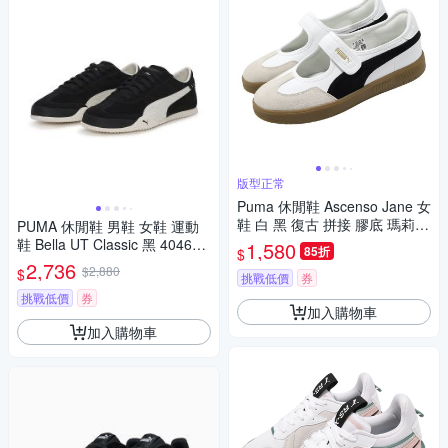
版型正常
Puma 休閒鞋 Ascenso Jane 女
鞋 白 黑 復古 拼接 膠底 瑪莉珍
PUMA 休閒鞋 男鞋 女鞋 運動
鞋 408075-02
鞋 Bella UT Classic 黑 404620
1,580
85折
$
01
2,736
$2,880
$
挑戰低價
券
挑戰低價
券
加入購物車
加入購物車