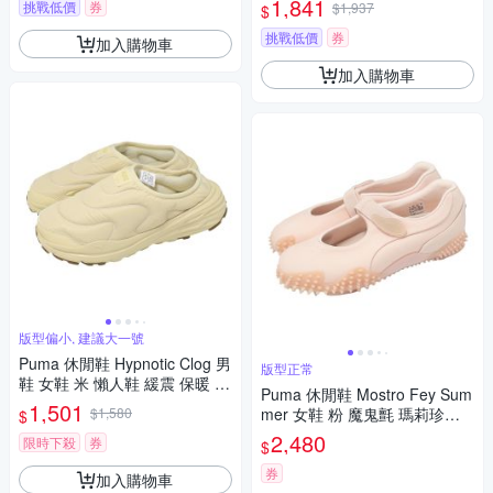
1,841
挑戰低價
券
$1,937
$
挑戰低價
券
加入購物車
加入購物車
版型偏小, 建議大一號
Puma 休閒鞋 Hypnotic Clog 男
版型正常
鞋 女鞋 米 懶人鞋 緩震 保暖 40
Puma 休閒鞋 Mostro Fey Sum
285102
1,501
$1,580
mer 女鞋 粉 魔鬼氈 瑪莉珍鞋
$
釘狀大底 402179-02
2,480
限時下殺
券
$
券
加入購物車