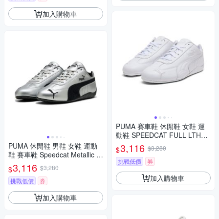
加入購物車
PUMA 賽車鞋 休閒鞋 女鞋 運
動鞋 SPEEDCAT FULL LTHR
WNS 白 40591002
PUMA 休閒鞋 男鞋 女鞋 運動
3,116
$3,280
$
鞋 賽車鞋 Speedcat Metallic 銀
挑戰低價
券
40368901
3,116
$3,280
$
加入購物車
挑戰低價
券
加入購物車