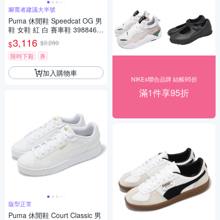
腳寬者建議大半號
Puma 休閒鞋 Speedcat OG 男
鞋 女鞋 紅 白 賽車鞋 3988460
2
3,116
$3,280
$
限時下殺
券
加入購物車
NIKEx聯合品牌 結帳95折
滿1件享95折
版型正常
Puma 休閒鞋 Court Classic 男