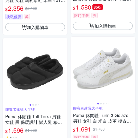
男鞋 女鞋 瑪莉珍鞋 米白 4010
情侶鞋 39231802
62-02
1,580
2,356
85折
$
$2,480
$
限時下殺
券
挑戰低價
券
加入購物車
加入購物車
腳寬者建議大半號
腳寬者建議大半號
Puma 休閒鞋 Turin 3 Golazo
Puma 休閒鞋 Tuff Terra 男鞋
男鞋 女鞋 白 米白 皮革 復古小
女鞋 黑 保暖設計 懶人鞋 穆勒
白鞋 情侶鞋 39749301
鞋 402176-01
1,691
1,596
$1,780
$
$1,680
$
限時下殺
券