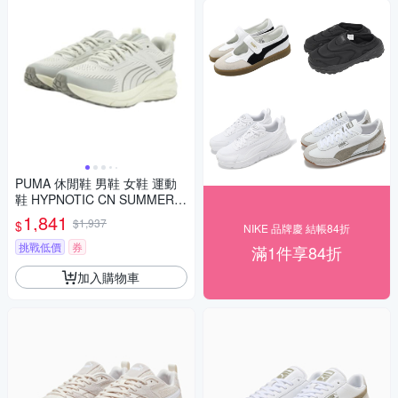
PUMA 休閒鞋 男鞋 女鞋 運動
鞋 HYPNOTIC CN SUMMER
灰 40395203
1,841
$1,937
$
NIKE 品牌慶 結帳84折
挑戰低價
券
滿1件享84折
加入購物車