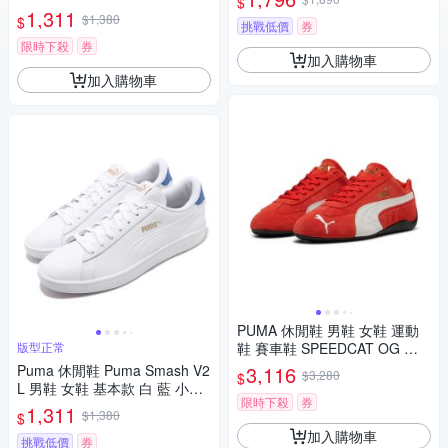
$
鞋 365215-17
1,311
$1,380
$
挑戰低價
券
限時下殺
券
加入購物車
加入購物車
PUMA 休閒鞋 男鞋 女鞋 運動
版型正常
鞋 賽車鞋 SPEEDCAT OG 紅 3
9884602
Puma 休閒鞋 Puma Smash V2
3,116
$3,280
$
L 男鞋 女鞋 基本款 白 藍 小白
限時下殺
券
鞋 365215-18
1,311
$1,380
$
加入購物車
挑戰低價
券