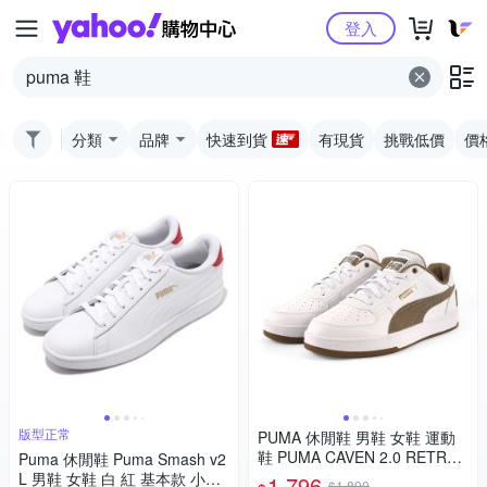
Yahoo購物中心
登入
分類
品牌
快速到貨
有現貨
挑戰低價
價
版型正常
PUMA 休閒鞋 男鞋 女鞋 運動
鞋 PUMA CAVEN 2.0 RETRO
Puma 休閒鞋 Puma Smash v2
CLUB 白棕 39508203
L 男鞋 女鞋 白 紅 基本款 小白
1,796
$1,890