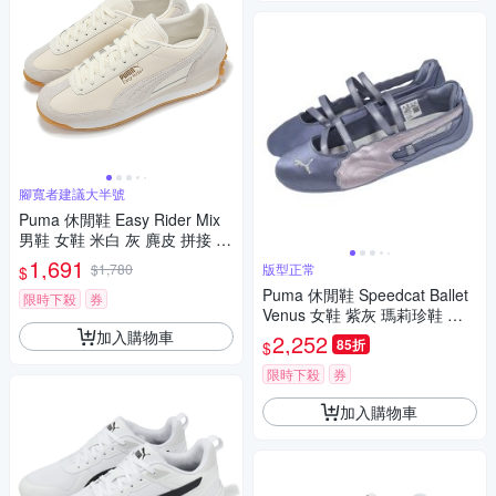
腳寬者建議大半號
Puma 休閒鞋 Easy Rider Mix
男鞋 女鞋 米白 灰 麂皮 拼接 復
古 情侶鞋 39902503
1,691
$1,780
版型正常
$
Puma 休閒鞋 Speedcat Ballet
限時下殺
券
Venus 女鞋 紫灰 瑪莉珍鞋 賽
車鞋 406853-02
加入購物車
2,252
85折
$
限時下殺
券
加入購物車