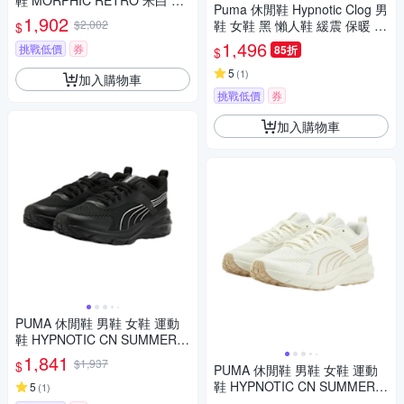
鞋 MORPHIC RETRO 米白 39
Puma 休閒鞋 Hypnotic Clog 男
592006
1,902
$2,002
鞋 女鞋 黑 懶人鞋 緩震 保暖 40
$
285101
1,496
挑戰低價
券
85折
$
5
(
1
)
加入購物車
挑戰低價
券
加入購物車
PUMA 休閒鞋 男鞋 女鞋 運動
鞋 HYPNOTIC CN SUMMER
黑 40395201
1,841
$1,937
$
PUMA 休閒鞋 男鞋 女鞋 運動
鞋 HYPNOTIC CN SUMMER
5
(
1
)
米 40395202