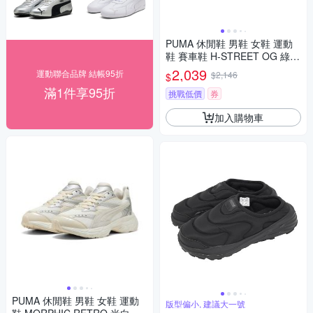
PUMA 休閒鞋 男鞋 女鞋 運動
鞋 賽車鞋 H-STREET OG 綠 4
0369201 (1472)
2,039
運動聯合品牌 結帳95折
$2,146
$
滿1件享95折
挑戰低價
券
加入購物車
PUMA 休閒鞋 男鞋 女鞋 運動
版型偏小, 建議大一號