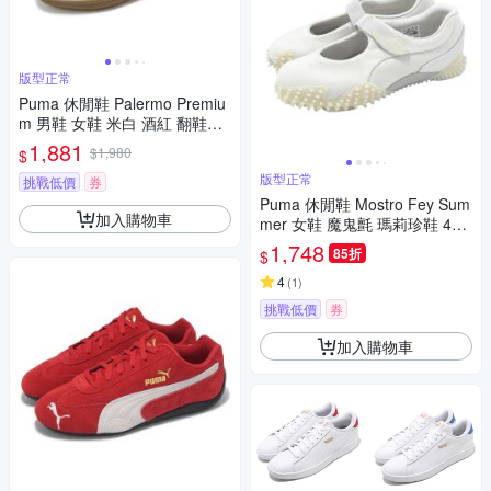
版型正常
Puma 休閒鞋 Palermo Premiu
m 男鞋 女鞋 米白 酒紅 翻鞋舌
復古 德訓鞋 情侶鞋 40174404
1,881
$1,980
$
版型正常
挑戰低價
券
Puma 休閒鞋 Mostro Fey Sum
加入購物車
mer 女鞋 魔鬼氈 瑪莉珍鞋 402
179-01
1,748
85折
$
4
(
1
)
挑戰低價
券
加入購物車