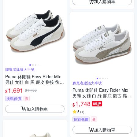
加入購物車
腳寬者建議大半號
Puma 休閒鞋 Easy Rider Mix
男鞋 女鞋 白 黑 麂皮 拼接 復古
腳寬者建議大半號
緩衝 情侶鞋 39902501
1,691
Puma 休閒鞋 Easy Rider Mix
$1,780
$
男鞋 女鞋 白 綠 膠底 復古 麂皮
挑戰低價
券
拼接 情侶鞋 39902506
1,748
85折
$
加入購物車
5
(
1
)
挑戰低價
券
加入購物車