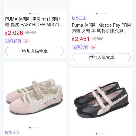
版型正常
PUMA 休閒鞋 男鞋 女鞋 運動
鞋 麂皮 EASY RIDER MIX 白灰
Puma 休閒鞋 Mostro Fey PRM
藍 39902507
男鞋 女鞋 黑 瑪莉珍鞋 尖刺大
2,026
$2,132
$
底 401062-01
2,451
$2,580
$
挑戰低價
券
挑戰低價
券
加入購物車
加入購物車
版型正常