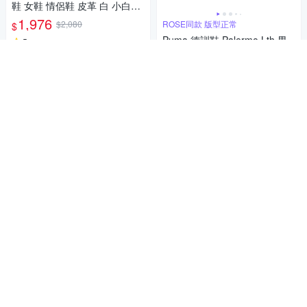
鞋 女鞋 情侶鞋 皮革 白 小白鞋
金標 40028405
1,976
$2,080
ROSE同款 版型正常
$
Puma 德訓鞋 Palermo Lth 男
5
(
1
)
鞋 女鞋 白 黑 麂皮 復古 休閒鞋
限時下殺
券
情侶鞋 ROSE同款 39646401
2,831
$2,980
$
加入購物車
限時下殺
券
加入購物車
Puma Palermo Lth 男鞋 女鞋
灰白紫色 運動 麂皮 復古 膠底
情侶鞋 德訓鞋 休閒鞋 3964641
1,881
經典小白鞋 版型正常
$1,980
$
5