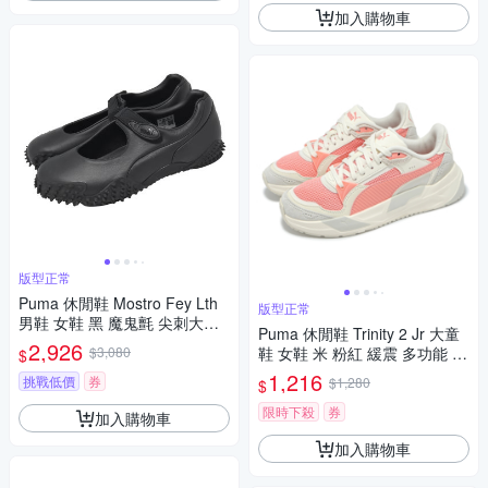
加入購物車
版型正常
Puma 休閒鞋 Mostro Fey Lth
版型正常
男鞋 女鞋 黑 魔鬼氈 尖刺大底
Puma 休閒鞋 Trinity 2 Jr 大童
瑪莉珍鞋 403191-01
2,926
$3,080
鞋 女鞋 米 粉紅 緩震 多功能 運
$
動鞋 40149004
1,216
挑戰低價
券
$1,280
$
限時下殺
券
加入購物車
加入購物車