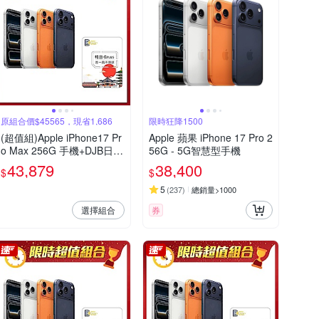
原組合價$45565，現省1,686
限時狂降1500
(超值組)Apple iPhone17 Pr
Apple 蘋果 iPhone 17 Pro 2
o Max 256G 手機+DJB日本
56G - 5G智慧型手機
4天吃到飽不降速上網SIM卡
43,879
38,400
$
$
5
(
237
)
總銷量>1000
選擇組合
券