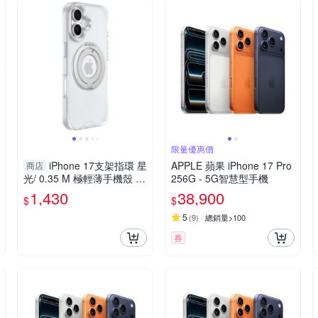
限量優惠價
iPhone 17支架指環 星
APPLE 蘋果 iPhone 17 Pro
商店
光/ 0.35 M 極輕薄手機殼 17
256G - 5G智慧型手機
Pro Max迷霧、霧透 /iPhon
1,430
38,900
$
$
e Air 霧透
5
(
9
)
總銷量>100
券