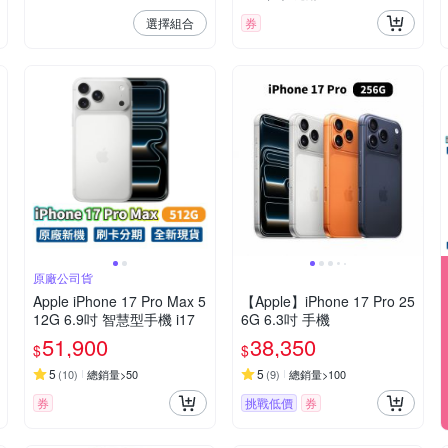
選擇組合
券
原廠公司貨
Apple iPhone 17 Pro Max 5
【Apple】iPhone 17 Pro 25
12G 6.9吋 智慧型手機 i17
6G 6.3吋 手機
51,900
38,350
$
$
5
5
(
10
)
總銷量>50
(
9
)
總銷量>100
券
挑戰低價
券