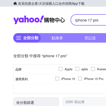
首頁
拍賣
企業/大宗採購入口
合作招商
App下載
Yahoo購物中心
全部分類
點換券
登記送
全部分類 中搜尋 “iphone 17 pro”
Apple
apbs
Araree
品牌
GCOMM
GOR
G
iPhone 15
iPhone 15 Pro
適用系列
品牌名稱
JJC
JTLEGEND
K
iPhone 1
iPhone 16 Plus
鏡(亮)面
橡膠(TPU)
手機殼
支援4G LTE
Apple蘋果
鏡頭貼
玻璃
塑膠(PC)
支援5G
疏油
正面
其
Apple
顏色
功能
材質
商品類型
手機類型
適用廠牌
Q哥
RHINOSHIELD 犀
iPhone14 (6.1)
iPhone14 Pr
抗藍光
木頭
其他材質
SP CONNECT
tech21
2390 筆結果
依分類篩選
iPhone 12 Pro Max
iPhone