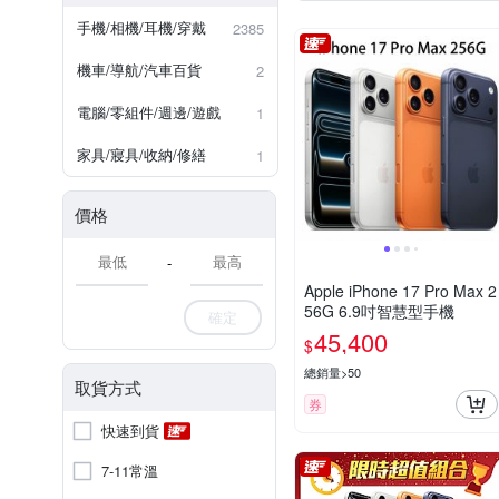
其他品牌
防摔專家
iPhone 7 plus/8 plus (5.5吋)
手機/相機/耳機/穿戴
2385
iPhone 5 系列
iPhone14 Pl
機車/導航/汽車百貨
2
小米系列
紅米系列
電腦/零組件/週邊/遊戲
1
家具/寢具/收納/修繕
1
價格
-
Apple iPhone 17 Pro Max 2
56G 6.9吋智慧型手機
確定
45,400
$
總銷量>50
取貨方式
券
快速到貨
7-11常溫