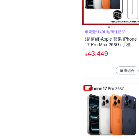
軍規殼*1+9H玻璃保貼*2
(超值組)Apple 蘋果 iPhone
17 Pro Max 256G+手機殼
貼3件組
43,449
$
選擇組合