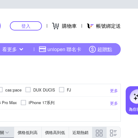
購物車
帳號綁定送
登入
看更多
uniopen 聯名卡
超贈點
cas:pace
DUX DUCIS
FJ
更多
IDEAMON 怪獸選物
IN7
INGENI
iPhone 17系列
6 Pro Max
更多
PELICAN 派力肯
NISDA
o-one
ne 14 Plus (6.7)
iPhone 15 Plus
紋
真皮
抗潑水
貼鑽
霧面
強化玻璃
靜電式
聚酯纖維
更多
更多
 史努比
SmallRig 斯莫格
Spigen
STC
ax
iPhone 12
iPhone 12 Pro
反骨創意
YOURS
ZIFRIEND
關
價格低到高
價格高到低
近期熱銷
hone 6 /6s
iPhone 6 Plus / 6s plus