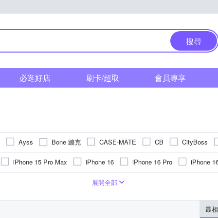
搜尋
必逛好店
刷卡/超取
會員專享
Bone 蹦克
Ayss
CASE-MATE
CB
CityBoss
HIPPORIZZ 河馬引力
ARMMA
hoda
IMAK
iMos
iPhone 15 Pro Max
iPhone 16
iPhone 16 Pro
iPhone 1
nowStar
Metal-Slim
MONOCOZZI
n max n
NILLKIN
8系列
iPhone 13
iPhone 13 Pro
iPhone 13 Pro Max
iPho
保護貼
他品牌
環保材質
防潑水
鋼化
皮套
雙卡雙待機
抗刮
鋁合金
邊框
抗衝擊
碳纖
保護殼
防窺
塑膠(PVC)
其他雜貨
防眩
矽膠
奈米
合成皮
抗指
展開全部
牛盾
SNOOPY
Rearth
RedMoon
Rimowa
Ringke
o (6.1)
iPhone14 Pro Max (6.7)
iPhone 11
iPhone 11 Pro M
TORRAS 圖拉斯
UAG
VXTRA
X_mart
YADI
最相
 11 Pro
iPhone 12 mini
iPhone 13 mini
iPhone 16e
iP