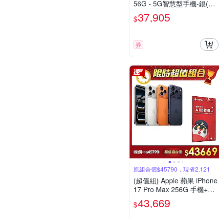
56G - 5G智慧型手機-銀(父
親節限定)
37,905
$
券
原組合價$45790，現省2,121
(超值組) Apple 蘋果 iPhone
17 Pro Max 256G 手機+趨
勢科技AI防詐達人
43,669
$