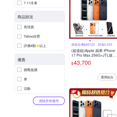
7-11冷凍
商品狀況
有現貨
Yahoo自營
原組合價$46120，現省2,420
評價4顆
以上
(超值組)Apple 蘋果 iPhone
17 Pro Max 256G+JTL玻璃
優惠
保護貼+Timo MagSafe磁吸
43,700
$
保護殼+鏡頭保護貼
挑戰低價
選擇組合
券
活動
清除所有條件