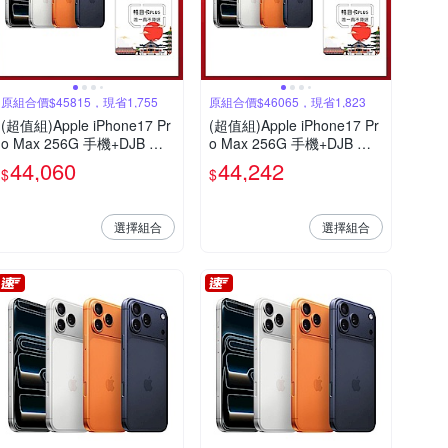
原組合價$45815，現省1,755
原組合價$46065，現省1,823
(超值組)Apple iPhone17 Pr
(超值組)Apple iPhone17 Pr
o Max 256G 手機+DJB 日
o Max 256G 手機+DJB 日
本6天吃到飽不降速上網SIM
本8天吃到飽不降速上網SIM
44,060
44,242
$
$
卡
卡
選擇組合
選擇組合