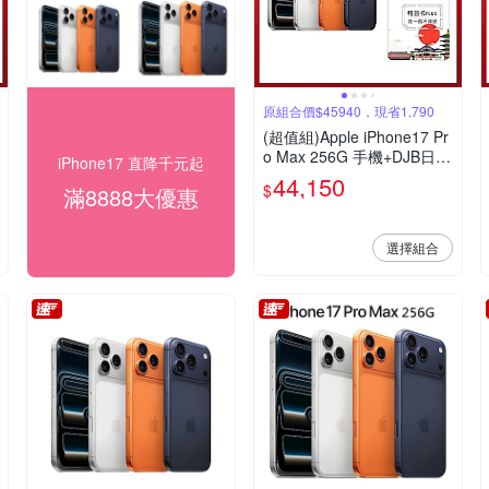
原組合價$45940，現省1,790
(超值組)Apple iPhone17 Pr
o Max 256G 手機+DJB日本
iPhone17 直降千元起
7天吃到飽不降速上網SIM卡
44,150
$
滿8888大優惠
選擇組合