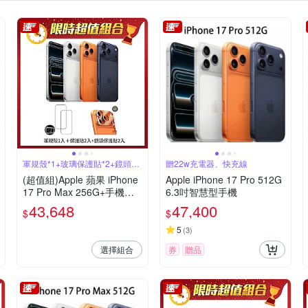
電池王
iPhone 7/8 (4.7吋)
iPhone SE
iPhone SE 2
iPhone X/XS
Samsung S系列
OPPO R15系列
Samsung A系列
us (6.7)
其他品牌
iPhone其他系列
OPPO其他系列
Samsung 其他系
軍規殼*1+玻璃保護貼*2+鏡頭貼
贈22w充電器、快充線
*2
(超值組)Apple 蘋果 iPhone
Apple iPhone 17 Pro 512G
17 Pro Max 256G+手機殼
6.3吋智慧型手機
貼3件組+鏡頭保護貼*2
43,648
47,400
$
$
5
(
3
)
選擇組合
券
贈品