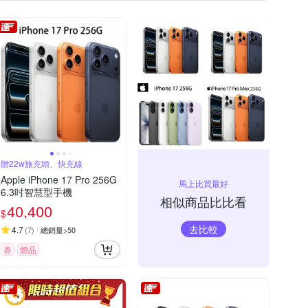
iPhone XR
iPhone XS Max
Samsung NOTE 系列
vivo系列
列
贈22w旅充頭、快充線
Apple iPhone 17 Pro 256G
馬上比買最好
6.3吋智慧型手機
相似商品比比看
40,400
$
去比較
4.7
(
7
)
總銷量>50
券
贈品