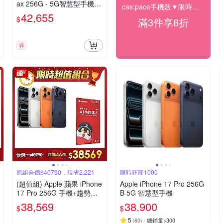
ax 256G - 5G智慧型手機-
cas:pace手機殼▼限時下殺85折
銀(父親節限定）
42,655
$
滿3件享8折
券
原組合價$40790，現省2,221
限時狂降1000
(超值組) Apple 蘋果 iPhone
Apple iPhone 17 Pro 256G
17 Pro 256G 手機+趨勢科
B 5G 智慧型手機
技AI防詐達人
38,569
38,900
$
$
5
(
60
)
總銷量>300