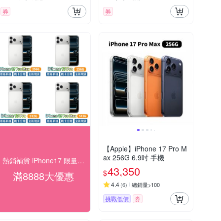
券
券
【Apple】iPhone 17 Pro M
ax 256G 6.9吋 手機
熱銷補貨 iPhone17 限量瘋搶
43,350
$
滿8888大優惠
4.4
(
6
)
總銷量>100
挑戰低價
券