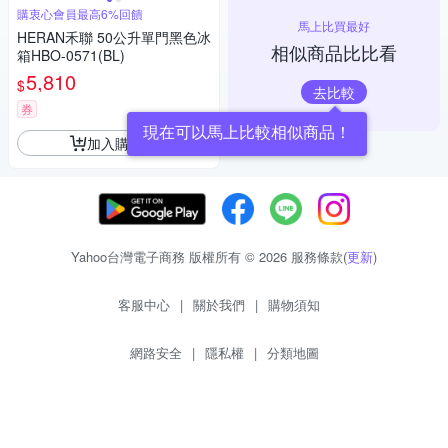
購衷心會員最高6%回饋
馬上比買最好
HERAN禾聯 50公升單門黑色冰
相似商品比比看
箱HBO-0571(BL)
5,810
$
去比較
券
現在可以馬上比較相似商品！
加入購物車
Yahoo台灣電子商務 版權所有 © 2026 服務條款(
更新
)
客服中心
|
關於我們
|
購物須知
網路安全
|
隱私權
|
分類地圖