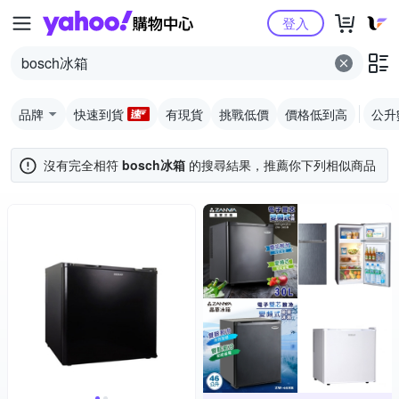
Yahoo購物中心
登入
品牌
快速到貨
有現貨
挑戰低價
價格低到高
公升
沒有完全相符
bosch冰箱
的搜尋結果，推薦你下列相似商品