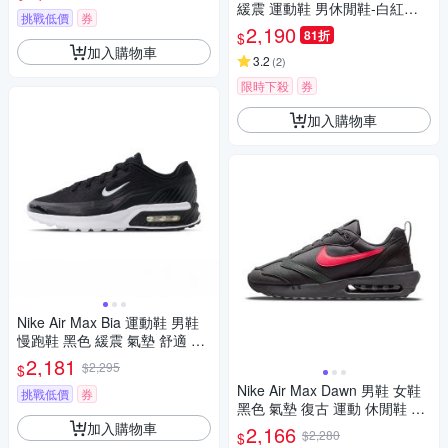
緩震 運動鞋 男休閒鞋-白紅色 A
挑戰低價
券
IR MAX VERSE-FV1302100
2,190
81折
$
加入購物車
3.2
(
2
)
限時下殺
券
加入購物車
Nike Air Max Bia 運動鞋 男鞋
慢跑鞋 黑色 緩震 氣墊 舒適 休
閒鞋 IF2624-005
2,181
$2,295
$
Nike Air Max Dawn 男鞋 女鞋
挑戰低價
券
黑色 氣墊 復古 運動 休閒鞋 DR
8618-001
加入購物車
2,166
$2,280
$