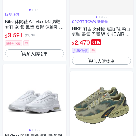
版型正常
Nike 休閒鞋 Air Max DN 男鞋
SPORT TOWN 斯博堂
女鞋 灰 銀 氣墊 緩衝 運動鞋 D
NIKE 耐吉 女休閒 運動 鞋-粉白
V3337-007
3,591
氣墊 緩震 回彈 W NIKE AIR M
$3,780
$
AX DAWN - DR7875100
2,470
81折
$
限時下殺
券
挑戰低價
券
加入購物車
加入購物車
NIKE 休閒鞋 男鞋 運動鞋 氣墊