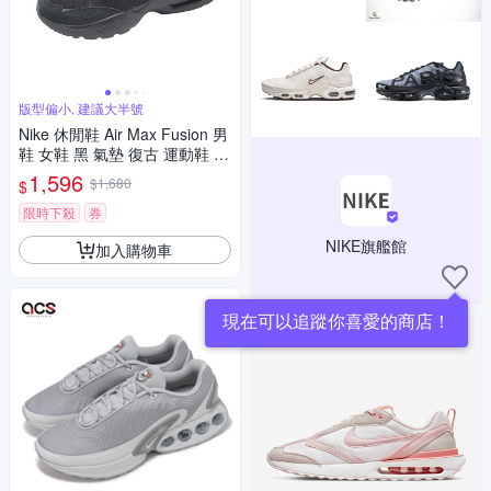
版型偏小, 建議大半號
Nike 休閒鞋 Air Max Fusion 男
鞋 女鞋 黑 氣墊 復古 運動鞋 C
J1670-001
1,596
$1,680
$
限時下殺
券
NIKE旗艦館
加入購物車
現在可以追蹤你喜愛的商店！