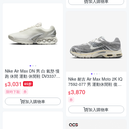
加入購物車
Nike Air Max DN 男 白 氣墊 慢
跑 休閒 運動 休閒鞋 DV3337-0
Nike 耐吉 Air Max Moto 2K IQ
13
3,031
85折
7592-077 男 運動休閒鞋 復古
$
鞋 緩震 奶油底 銀灰
3,870
限時下殺
券
$
券
加入購物車
加入購物車