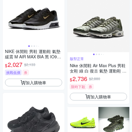
NIKE 休閒鞋 男鞋 運動鞋 氣墊
緩震 M AIR MAX BIA 黑 IO941
版型正常
6-006
2,027
$2,133
$
Nike 休閒鞋 Air Max Plus 男鞋
女鞋 綠 白 復古 氣墊 運動鞋 D
挑戰低價
券
M0032-300
2,736
$2,880
$
加入購物車
限時下殺
券
加入購物車