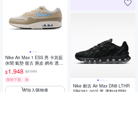
Nike Air Max 1 ESS 男 卡其藍
休閒 氣墊 復古 麂皮 網布 透氣
運動 休閒鞋 FZ5808-009
1,948
$2,050
$
限時下殺
券
Nike 耐吉 Air Max DN8 LTHR
加入購物車
[IB6381-002] 男 運動休閒鞋 皮
革 氣墊 緩震 黑
6,700
$
券
加入購物車