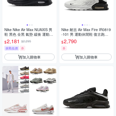
Nike Nike Air Max NUAXIS 男
Nike 耐吉 Air Max Fire IR0819
鞋 黑色 全黑 氣墊 緩衝 運動鞋
-101 男 運動休閒鞋 復古跑鞋
慢跑鞋 FD4329-004
氣墊 緩震 白黑
2,181
2,790
$2,295
$
$
挑戰低價
券
券
加入購物車
加入購物車