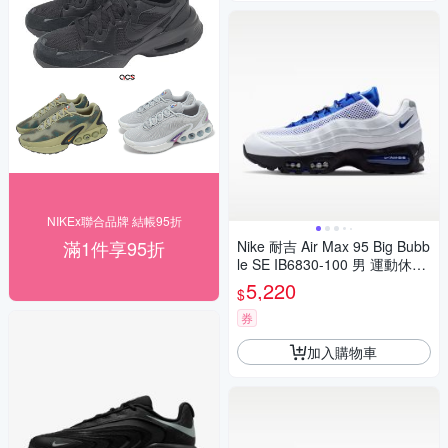
NIKEx聯合品牌 結帳95折
滿1件享95折
Nike 耐吉 Air Max 95 Big Bubb
le SE IB6830-100 男 運動休閒
鞋 白藍黑
5,220
$
券
加入購物車