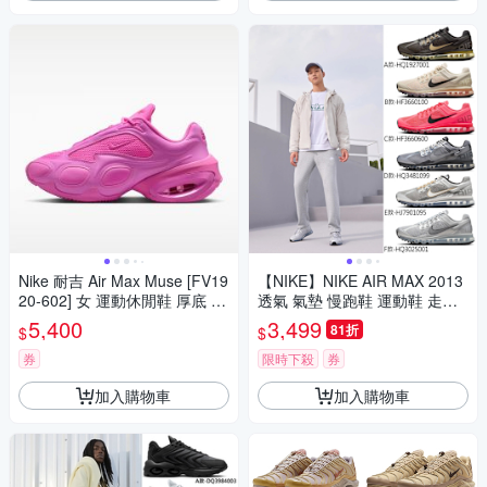
Nike 耐吉 Air Max Muse [FV19
【NIKE】NIKE AIR MAX 2013
20-602] 女 運動休閒鞋 厚底 氣
透氣 氣墊 慢跑鞋 運動鞋 走路
墊 魅力粉
鞋 穿搭鞋 休閒鞋 男女鞋 單一
5,400
3,499
81折
$
$
價
券
限時下殺
券
加入購物車
加入購物車