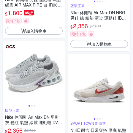
緩震 AIR MAX FIRE 白 IR0819
版型正常
-100
1,800
Nike 休閒鞋 Air Max DN NRG
85折
$
男鞋 綠 氣墊 渲染 運動鞋 IB70
限時下殺
券
25-200
2,356
$2,480
$
加入購物車
限時下殺
券
加入購物車
版型正常
Nike 休閒鞋 Air Max DN 男鞋
灰 粉紅 氣墊 緩震 運動鞋 DV33
SPORT TOWN 斯博堂
37-011
2,356
NIKE 耐吉 日常穿搭 厚底 氣墊
$2,480
$