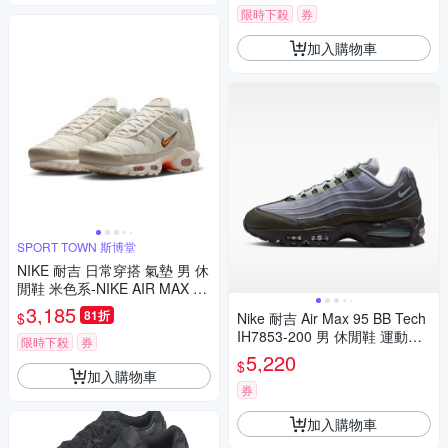
限時下殺
券
加入購物車
SPORT TOWN 斯博堂
NIKE 耐吉 日常穿搭 氣墊 男 休
閒鞋 米色系-NIKE AIR MAX PL
US-DM0032019
3,185
81折
$
Nike 耐吉 Air Max 95 BB Tech
IH7853-200 男 休閒鞋 運動鞋
限時下殺
券
全氣墊 波浪 狼灰綠
5,220
$
加入購物車
券
加入購物車