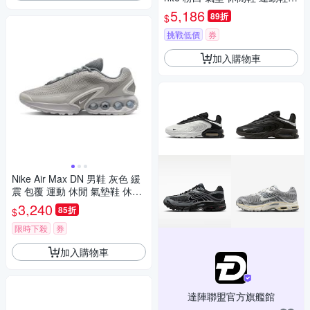
男鞋 HM4743-100
5,186
89折
$
挑戰低價
券
加入購物車
Nike Air Max DN 男鞋 灰色 緩
震 包覆 運動 休閒 氣墊鞋 休閒
鞋 DV3337-014
3,240
85折
$
限時下殺
券
加入購物車
達陣聯盟官方旗艦館