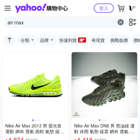
Yahoo購物中心
登入
分類
品牌
快速到貨
有現貨
挑戰低價
價
Nike Air Max 2013 男 螢光黃
Nike Air Max DN8 男 黑油綠 運
運動 網布 透氣 跑鞋 氣墊 緩震
動 休閒 氣墊 緩震 網布 透氣 休
休閒鞋 HF3660-700
閒鞋 FQ7860-300
4,874
4,418
$5,130
$4,650