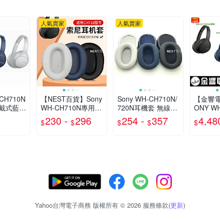
人氣賣家
人氣賣家
CH710N
【NEST百貨】Sony
Sony WH-CH710N/
【金響電
戴式藍牙
WH-CH710N專用耳
720N耳機套 無線頭
ONY WH
NY小禮
罩 透氣海綿套 耳機
戴式橢圓海綿耳罩
公司貨,
230 -
296
254 -
357
4,48
$
$
$
$
$
保護套 舒適升級
透氣舒適 替換套
藍牙耳罩
9折
持通話,
HCH71
Yahoo台灣電子商務 版權所有 © 2026 服務條款(
更新
)