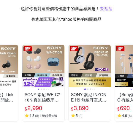
也許你會對這些價格優惠中的商品感興趣！
去逛逛
你也能逛逛其他Yahoo服務的相關商品
】Link
SONY 索尼 WF-C7
SONY 索尼 INZON
【Sony
n 開放式
10N 真無線藍牙耳
E H5 無線耳罩式電
C 有線
F-L91
機 (公司貨 保固12
競耳機 WH-G500
ER-EX
2,990
3,890
690
$
$
$
保固12+6
個月)
(公司貨 保固12個
保固12
4.8
月)
5
4.6
(
8
)
總銷量>50
(
2
)
(
8
)