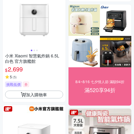
小米 Xiaomi 智慧氣炸鍋 6.5L
白色 官方旗艦館
2,699
$
5
(
5
)
8/4~8/16 七夕情人節 滿額94折
挑戰低價
券
滿520享94折
加入購物車