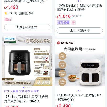
海星氣炸鍋4.2L_NA221(黑白
兩色任選)
《VW Design》Mignon 新復古
4,490
$
輕巧氣炸鍋-心願黃
4.9
(
19
)
總銷量>300
1,016
$1,080
$
贈品
挑戰低價
券
加入購物車
加入購物車
6 2L大容量 登錄送胡同燒肉
TATUNG 大同 7.6L氣炸鍋(TOT
【Philips 飛利浦】星樂視透視
-F76EA)(Y)
海星氣炸鍋6.2L_NA231
2,490
$