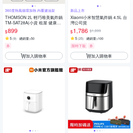
360度熱風循環加熱 內覆濾油架
新品上市
THOMSON 2L 輕巧唯美氣炸鍋
Xiaomi小米智慧氣炸鍋 4.5L 台
TM-SAT28A(小資 租屋 健康餐
灣公司貨
送禮 濾油架 不沾鍋 安全斷電)
899
1,786
$1,899
$
$
5
5
(
9
)
總銷量>50
(
25
)
總銷量>100
券
限時下殺
券
加入購物車
加入購物車