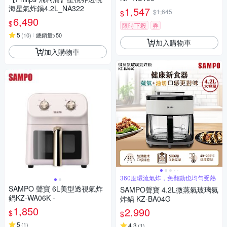
海星氣炸鍋4.2L_NA322
1,547
$1,645
$
6,490
$
限時下殺
券
5
(
10
)
總銷量>50
加入購物車
加入購物車
360度環流氣炸，免翻動也均勻受熱
SAMPO 聲寶 6L美型透視氣炸
SAMPO聲寶 4.2L微蒸氣玻璃氣
鍋KZ-WA06K -
炸鍋 KZ-BA04G
1,850
2,990
$
$
5
(
1
)
4.3
(
1
)