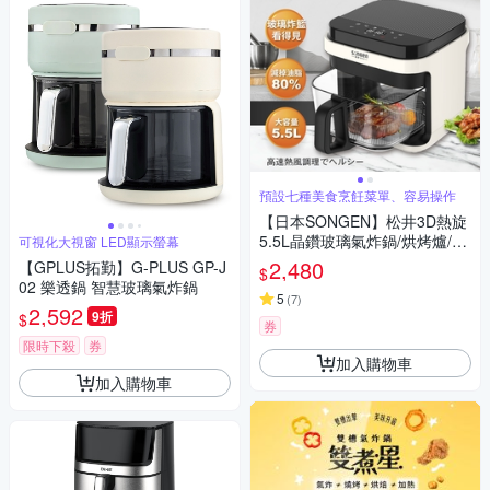
預設七種美食烹飪菜單、容易操作
【日本SONGEN】松井3D熱旋
5.5L晶鑽玻璃氣炸鍋/烘烤爐/氣
可視化大視窗 LED顯示螢幕
炸烤箱(SG-421GAF-W)
2,480
【GPLUS拓勤】G-PLUS GP-J
$
02 樂透鍋 智慧玻璃氣炸鍋
5
(
7
)
2,592
9折
$
券
限時下殺
券
加入購物車
加入購物車