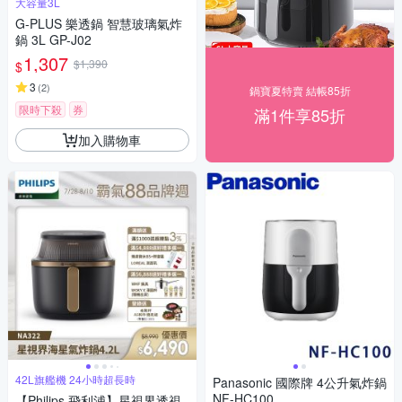
大容量3L
G-PLUS 樂透鍋 智慧玻璃氣炸
鍋 3L GP-J02
1,307
$1,390
$
3
(
2
)
鍋寶夏特賣 結帳85折
限時下殺
券
滿1件享85折
加入購物車
42L旗艦機 24小時超長時
Panasonic 國際牌 4公升氣炸鍋
NF-HC100
【Philips 飛利浦】星視界透視