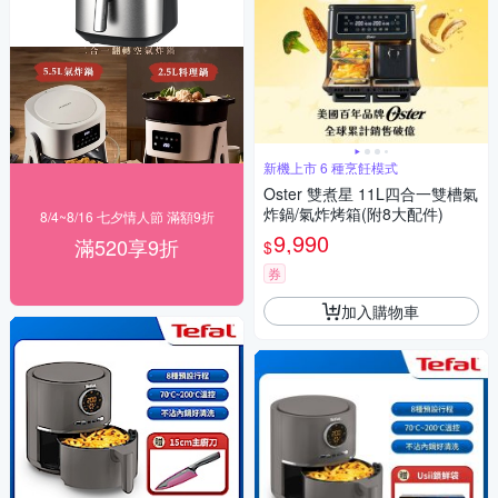
新機上市 6 種烹飪模式
Oster 雙煮星 11L四合一雙槽氣
炸鍋/氣炸烤箱(附8大配件)
8/4~8/16 七夕情人節 滿額9折
9,990
滿520享9折
$
券
加入購物車