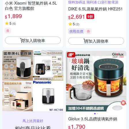
限時加碼送 飛利浦 口袋行動電源
小米 Xiaomi 智慧氣炸鍋 4.5L
白色 官方旗艦館
DIKE 6.5L蒸氣氣炸鍋 HKE251
1,899
2,691
$
9折
$
5
(
6
)
5
(
2
)
券
挑戰低價
券
加入購物車
加入購物車
Glolux 3.5L晶鑽玻璃氣炸鍋
馬上比買最好
1,790
相似商品比比看
$