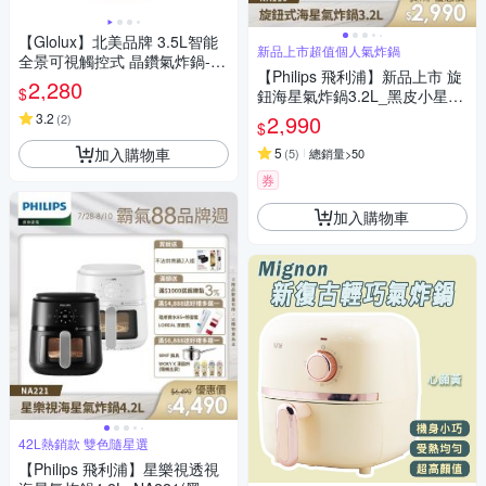
【Glolux】北美品牌 3.5L智能
新品上市超值個人氣炸鍋
全景可視觸控式 晶鑽氣炸鍋-綠
【Philips 飛利浦】新品上市 旋
金香(1200W大功率/原廠保固)
2,280
$
鈕海星氣炸鍋3.2L_黑皮小星(N
A110)
3.2
2,990
(
2
)
$
加入購物車
5
(
5
)
總銷量>50
券
加入購物車
42L熱銷款 雙色隨星選
【Philips 飛利浦】星樂視透視