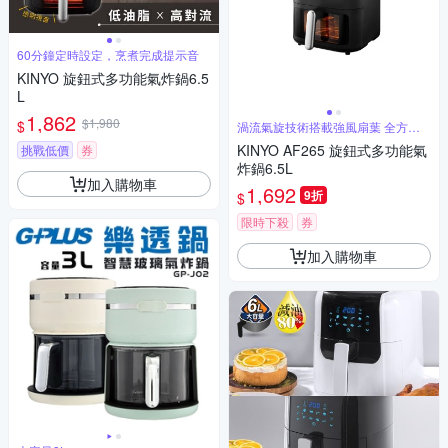
60分鐘定時設定，烹煮完成提示音
KINYO 旋鈕式多功能氣炸鍋6.5
L
1,862
$1,980
$
渦流氣旋技術搭載強風扇葉 全方位
熱對流
KINYO AF265 旋鈕式多功能氣
挑戰低價
券
炸鍋6.5L
加入購物車
1,692
9折
$
限時下殺
券
加入購物車