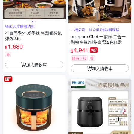
獨家50度解凍功能
一機多役，結合氣炸鍋x料理鍋
小白同學/小粉學妹 智慧觸控氣
acerpure Chef 一翻炸 二合一
炸鍋2.5L
翻轉空氣炸鍋-白/黑2色任選
1,680
$
4,941
9折
$
券
限時下殺
券
加入購物車
加入購物車