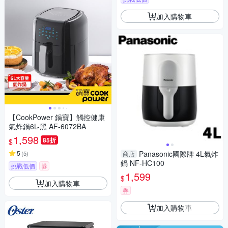
加入購物車
【CookPower 鍋寶】觸控健康
氣炸鍋6L-黑 AF-6072BA
1,598
85折
$
5
Panasonic國際牌 4L氣炸
(
5
)
商店
鍋 NF-HC100
挑戰低價
券
1,599
$
加入購物車
券
加入購物車