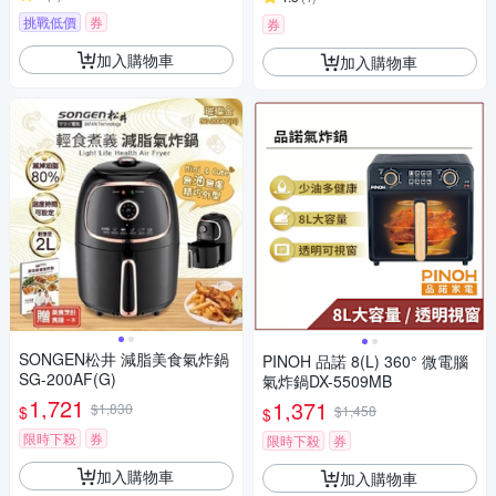
挑戰低價
券
券
加入購物車
加入購物車
SONGEN松井 減脂美食氣炸鍋
PINOH 品諾 8(L) 360° 微電腦
SG-200AF(G)
氣炸鍋DX-5509MB
1,721
1,371
$1,830
$
$1,458
$
限時下殺
券
限時下殺
券
加入購物車
加入購物車