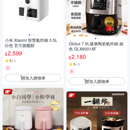
小米 Xiaomi 智慧氣炸鍋 5.5L
Glolux 7.5L健康陶瓷氣炸鍋-銀
白色 官方旗艦館
色 GLX6001AF
2,599
$
2,180
$
5
(
1
)
5
(
1
)
券
券
加入購物車
加入購物車