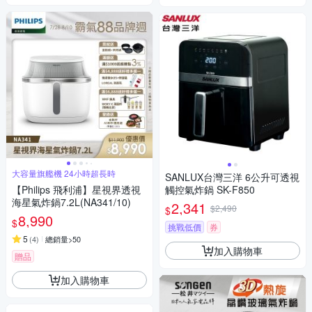
大容量旗艦機 24小時超長時
SANLUX台灣三洋 6公升可透視
【Philips 飛利浦】星視界透視
觸控氣炸鍋 SK-F850
海星氣炸鍋7.2L(NA341/10)
2,341
$2,490
$
8,990
$
挑戰低價
券
5
(
4
)
總銷量>50
加入購物車
贈品
加入購物車