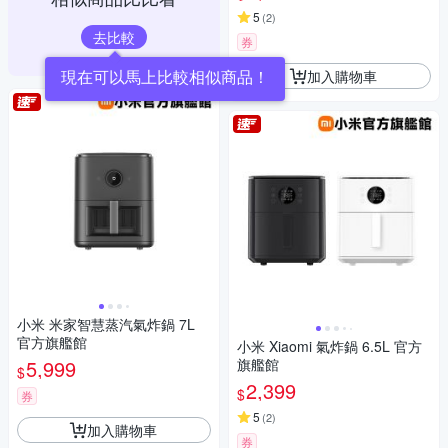
5
(
2
)
去比較
券
現在可以馬上比較相似商品！
加入購物車
小米 米家智慧蒸汽氣炸鍋 7L
官方旗艦館
小米 Xiaomi 氣炸鍋 6.5L 官方
5,999
旗艦館
$
2,399
$
券
5
(
2
)
加入購物車
券