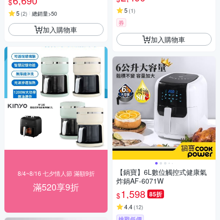
6,690
$
5
(
1
)
5
(
2
)
總銷量>50
券
加入購物車
加入購物車
【鍋寶】6L數位觸控式健康氣
8/4~8/16 七夕情人節 滿額9折
炸鍋AF-6071W
滿520享9折
1,598
85折
$
4.4
(
12
)
挑戰低價