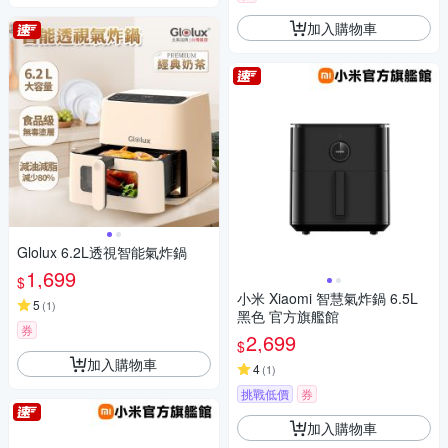
加入購物車
Glolux 6.2L透視智能氣炸鍋
1,699
$
小米 Xiaomi 智慧氣炸鍋 6.5L
5
(
1
)
黑色 官方旗艦館
券
2,699
$
加入購物車
4
(
1
)
挑戰低價
券
加入購物車