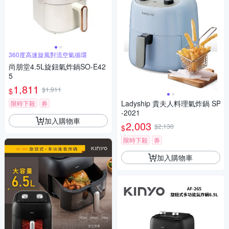
360度高速旋風對流空氣循環
尚朋堂4.5L旋鈕氣炸鍋SO-E42
5
1,811
$1,911
$
Ladyship 貴夫人料理氣炸鍋 SP
限時下殺
券
-2021
加入購物車
2,003
$2,130
$
限時下殺
券
加入購物車