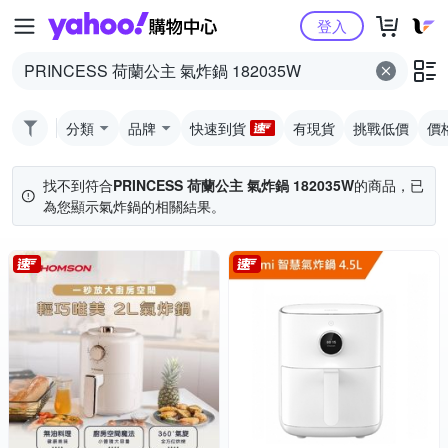
Yahoo購物中心
登入
分類
品牌
快速到貨
有現貨
挑戰低價
價
找不到符合
PRINCESS 荷蘭公主 氣炸鍋 182035W
的商品，已
為您顯示
氣炸鍋
的相關結果。