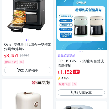
Oster 雙煮星 11L四合一雙槽氣
炸鍋/氣炸烤箱
8,451
$8,990
食品級玻璃鍋
$
GPLUS GP-J02 樂透鍋 智慧玻
限時下殺
券
璃氣炸鍋
加入購物車
1,152
9折
$
4.8
(
3
)
限時下殺
券
加入購物車