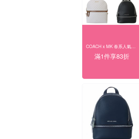
COACH x MK 春系人氣美包▼獨家83折
滿1件享83折