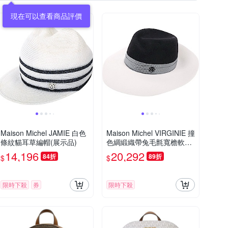
Maison Michel JAMIE 白色
Maison Michel VIRGINIE 撞
條紋貓耳草編帽(展示品)
色綢緞織帶兔毛氈寬檐軟呢
帽(黑x白)
14,196
20,292
84折
89折
$
$
限時下殺
券
限時下殺