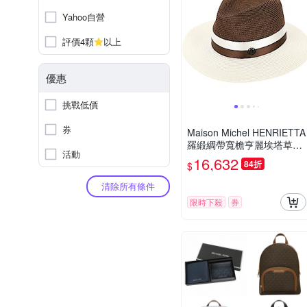
Yahoo自營
評價4顆
以上
優惠
挑戰低價
券
Maison Michel HENRIETTA
羅緞綢帶寬檐亨麗埃塔草編
活動
帽(米咖)
16,632
84折
$
清除所有條件
限時下殺
券