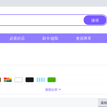
搜尋
必逛好店
刷卡/超取
會員專享
尼龍
牛皮
防刮牛皮
無
6
7
8
9
展開全部
最相