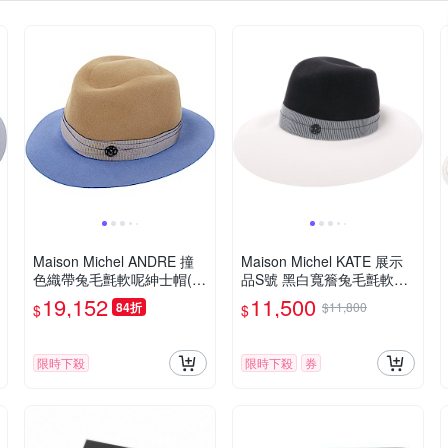
Maison Michel ANDRE 撞
Maison Michel KATE 展示
色織帶兔毛氈軟呢紳士帽(駝
品S號 黑白寬簷兔毛氈軟呢
x藍)
毛帽(內帽簷有藍汙)
19,152
11,500
84折
$11,800
$
$
限時下殺
限時下殺
券