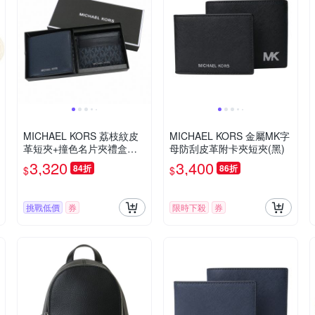
MICHAEL KORS 荔枝紋皮
MICHAEL KORS 金屬MK字
革短夾+撞色名片夾禮盒組
母防刮皮革附卡夾短夾(黑)
(海軍藍)
3,320
3,400
84折
86折
$
$
挑戰低價
券
限時下殺
券