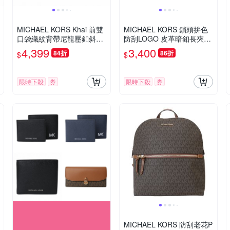
MICHAEL KORS Khai 前雙
MICHAEL KORS 鎖頭拚色
口袋織紋背帶尼龍壓釦斜背
防刮LOGO 皮革暗釦長夾
包(黑色)
(咖x駝)
4,399
3,400
84折
86折
$
$
限時下殺
券
限時下殺
券
MICHAEL KORS 防刮老花P