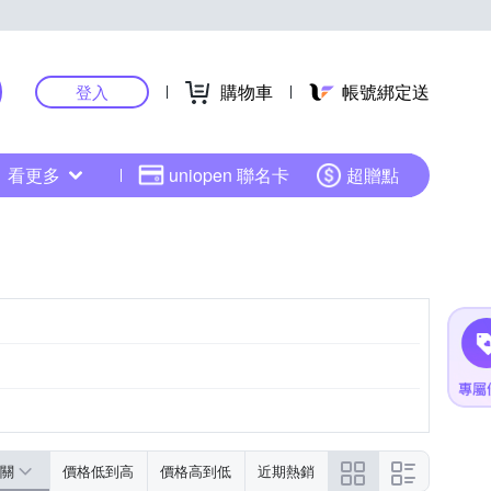
購物車
帳號綁定送
登入
看更多
uniopen 聯名卡
超贈點
關
價格低到高
價格高到低
近期熱銷