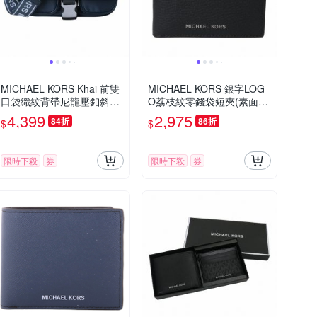
MICHAEL KORS Khai 前雙
MICHAEL KORS 銀字LOG
口袋織紋背帶尼龍壓釦斜背
O荔枝紋零錢袋短夾(素面
包(海軍藍)
黑)
4,399
2,975
84折
86折
$
$
限時下殺
券
限時下殺
券