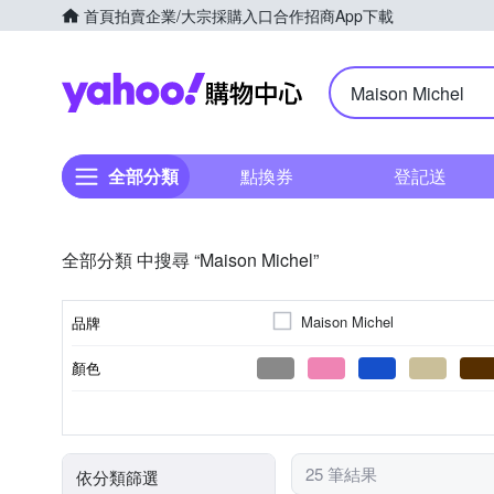
首頁
拍賣
企業/大宗採購入口
合作招商
App下載
Yahoo購物中心
全部分類
點換券
登記送
全部分類 中搜尋 “Maison Michel”
Maison Michel
品牌
顏色
品牌名稱
女
合成皮(PVC/PU/聚酯纖維)
兔毛
帽子
男
麻料
無
其他
1
1
2
12
14
2
適用性別
內袋數
內部夾層
外層材質
商品材質
品類
25 筆結果
依分類篩選