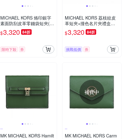
MICHAEL KORS 烙印銀字
MICHAEL KORS 荔枝紋皮
素面防刮皮革零錢袋短夾(海
革短夾+撞色名片夾禮盒組
軍藍)
(黑x灰)
3,320
3,320
84折
84折
$
$
限時下殺
券
挑戰低價
券
補貨中
--
--
MK MICHAEL KORS Hamilt
MK MICHAEL KORS Carm