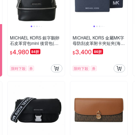
MICHAEL KORS 銀字鵝卵
MICHAEL KORS 金屬MK字
石皮革背包mini 後背包(素
母防刮皮革附卡夾短夾(海軍
面黑)
藍)
4,980
3,400
84折
86折
$
$
限時下殺
券
限時下殺
券