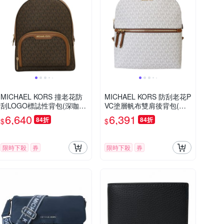
MICHAEL KORS 撞老花防
MICHAEL KORS 防刮老花P
刮LOGO標誌性背包(深咖)
VC塗層帆布雙肩後背包(白x
中
駝邊)
6,640
6,391
84折
84折
$
$
限時下殺
券
限時下殺
券