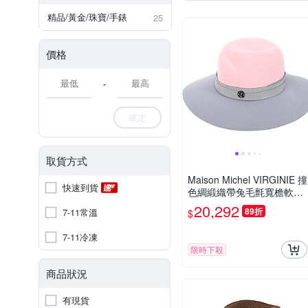
精品/黃金/珠寶/手錶
25
價格
-
確定
取貨方式
Maison Michel VIRGINIE 撞
快速到貨
色綢緞織帶兔毛氈寬檐軟呢
帽(粉x灰)
20,292
89折
7-11常溫
$
7-11冷凍
限時下殺
商品狀況
有現貨