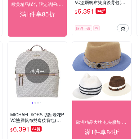
VC塗層帆布雙肩後背包(深
歐美精品聯合 限定結帳85折
咖色)
6,391
84折
$
滿1件享85折
限時下殺
券
補貨中
MICHAEL KORS 防刮老花P
VC塗層帆布雙肩後背包(白x
歐洲精品大牌 包夾服飾 結帳84折
粉邊)
6,391
84折
$
滿1件享84折