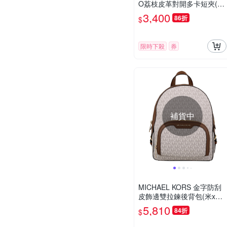
O荔枝皮革對開多卡短夾(駝
色)
3,400
86折
$
限時下殺
券
補貨中
MICHAEL KORS 金字防刮
皮飾邊雙拉鍊後背包(米x駝)
小款
5,810
84折
$