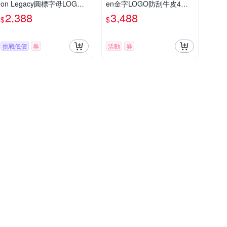
on Legacy圓標字母LOGO
en金字LOGO防刮牛皮4卡
鎖頭設計牛皮2卡釦式卡片
扣式零錢短夾(亞馬遜綠)
2,388
3,488
$
$
零錢包(亞馬遜綠)
挑戰低價
券
活動
券