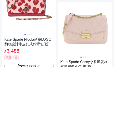
Kate Spade Nicola黑桃LOGO
豹紋設計牛皮釦式斜背包(粉)
6,488
$
活動
券
Kate Spade Carey小香風菱格
加入購物車
紋壓釦斜背包-中/粉
8,180
83折
$
限時下殺
券
加入購物車