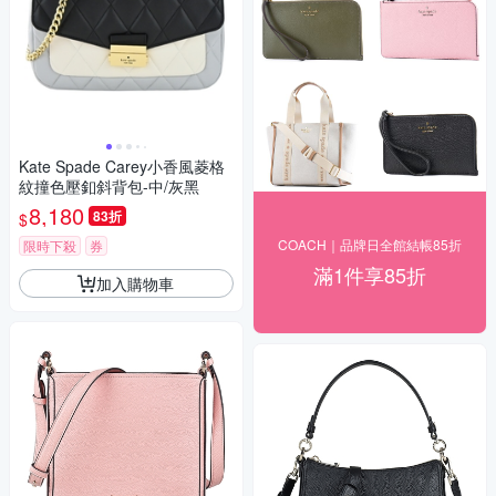
Kate Spade Carey小香風菱格
紋撞色壓釦斜背包-中/灰黑
8,180
83折
$
COACH｜品牌日全館結帳85折
限時下殺
券
滿1件享85折
加入購物車