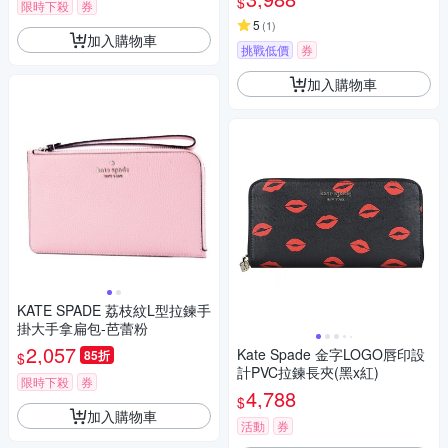
$
限時下殺
券
5
(
1
)
加入購物車
挑戰低價
券
加入購物車
KATE SPADE 荔枝紋L型拉鍊手
掛大手拿扁包-芭蕾粉
2,057
Kate Spade 金字LOGO唇印設
85折
$
計PVC拉鍊長夾(黑x紅)
限時下殺
券
4,788
$
加入購物車
活動
券