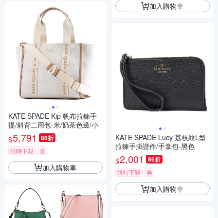
加入購物車
KATE SPADE Kip 帆布拉鍊手
提/斜背二用包-米/奶茶色邊/小
5,791
KATE SPADE Lucy 荔枝紋L型
86折
$
拉鍊手掛證件/手拿包-黑色
限時下殺
券
2,001
86折
$
加入購物車
限時下殺
券
加入購物車