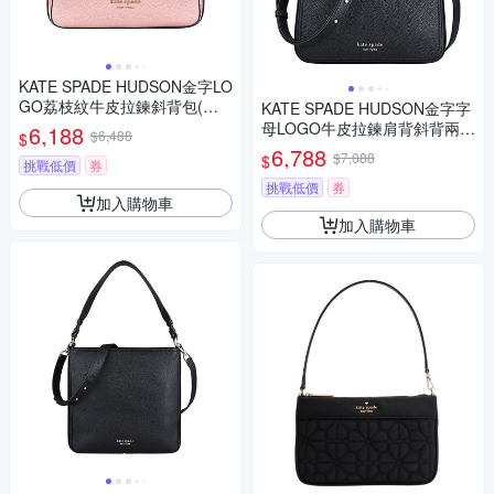
KATE SPADE HUDSON金字LO
GO荔枝紋牛皮拉鍊斜背包(小/
KATE SPADE HUDSON金字字
玫瑰粉)
母LOGO牛皮拉鍊肩背斜背兩用
6,188
$6,488
$
包(中/黑)
6,788
$7,088
$
挑戰低價
券
挑戰低價
券
加入購物車
加入購物車