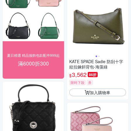
夏日精選 精品服飾包款配件999起
KATE SPADE Sadie 防刮十字
滿6000折300
紋拉鍊斜背包-海藻綠
3,562
86折
$
限時下殺
券
加入購物車