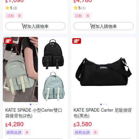
$
$
5
5
(
2
)
(
1
)
活動
券
活動
券
加入購物車
加入購物車
KATE SPADE 小型Carter雙口
KATE SPADE Carter 尼龍側背
袋後背包(2色)
包(黑色)
4,280
3,580
$
$
挑戰低價
券
挑戰低價
券