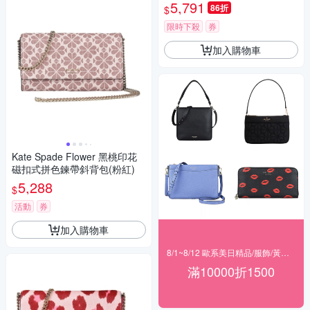
5,791
86折
$
限時下殺
券
加入購物車
Kate Spade Flower 黑桃印花
磁扣式拼色鍊帶斜背包(粉紅)
5,288
$
活動
券
加入購物車
8/1~8/12 歐系美日精品/服飾/黃金 滿$10000現折1500
滿10000折1500