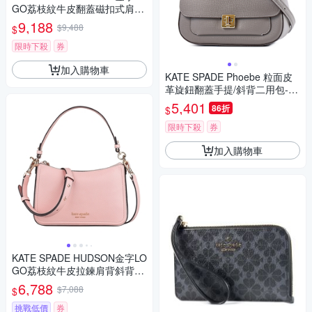
GO荔枝紋牛皮翻蓋磁扣式肩背
斜背包(中/祖母綠)
9,188
$9,488
$
限時下殺
券
加入購物車
KATE SPADE Phoebe 粒面皮
革旋鈕翻蓋手提/斜背二用包-可
可灰
5,401
86折
$
限時下殺
券
加入購物車
KATE SPADE HUDSON金字LO
GO荔枝紋牛皮拉鍊肩背斜背包
(中/玫瑰粉)
6,788
$7,088
$
挑戰低價
券