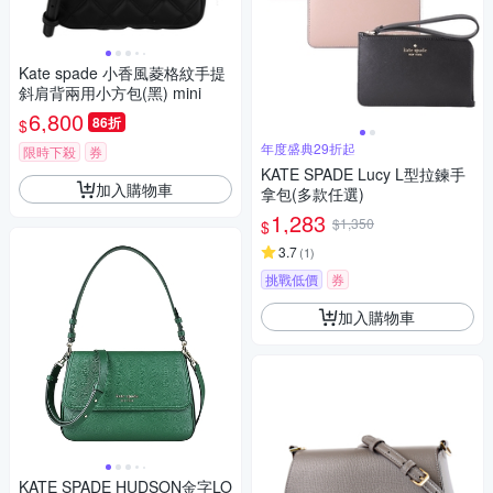
Kate spade 小香風菱格紋手提
斜肩背兩用小方包(黑) mini
6,800
86折
$
年度盛典29折起
限時下殺
券
KATE SPADE Lucy L型拉鍊手
加入購物車
拿包(多款任選)
1,283
$1,350
$
3.7
(
1
)
挑戰低價
券
加入購物車
KATE SPADE HUDSON金字LO