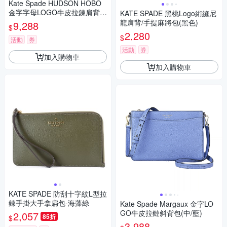
Kate Spade HUDSON HOBO
金字字母LOGO牛皮拉鍊肩背斜
KATE SPADE 黑桃Logo絎縫尼
背兩用包(大/黑)
龍肩背/手提麻將包(黑色)
9,288
$
2,280
$
活動
券
活動
券
加入購物車
加入購物車
KATE SPADE 防刮十字紋L型拉
鍊手掛大手拿扁包-海藻綠
Kate Spade Margaux 金字LO
GO牛皮拉鏈斜背包(中/藍)
2,057
85折
$
3,988