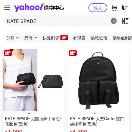
Yahoo購物中心
登入
分類
品牌
快速到貨
有現貨
挑戰低價
價格低到
KATE SPADE 尼龍拉鍊手拿包/
KATE SPADE 大型Carter雙口
化妝包(黑色)
袋後背包(黑色)
1,090
4,780