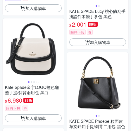
加入購物車
KATE SPADE Lucy 桃心防刮手
掛證件零錢手拿包-黑色
2,001
86折
$
限時下殺
券
加入購物車
Kate Spade金字LOGO撞色翻
蓋手提/斜背兩用包-黑白
6,980
83折
$
限時下殺
券
加入購物車
KATE SPADE Phoebe 粒面皮
革旋鈕釦手提/斜背二用包-黑色