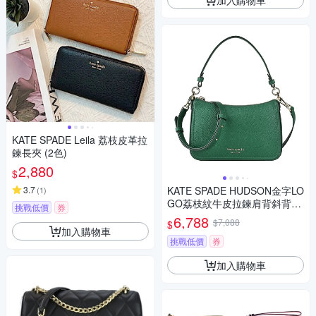
KATE SPADE Leila 荔枝皮革拉
鍊長夾 (2色)
2,880
$
3.7
KATE SPADE HUDSON金字LO
(
1
)
GO荔枝紋牛皮拉鍊肩背斜背包
挑戰低價
券
(中/祖母綠)
6,788
$7,088
$
加入購物車
挑戰低價
券
加入購物車