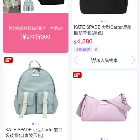
KATE SPADE 大型Carter尼龍
氣勢歐美精品包夾配件，39折起!
圓頂背包(黑色)
滿2件折300
4,380
$
挑戰低價
券
加入購物車
KATE SPADE 小型Carter雙口
袋後背包(東陵玉色)