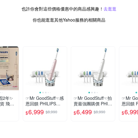
也許你會對這些價格優惠中的商品感興趣！
去逛逛
你也能逛逛其他Yahoo服務的相關商品
固2年✨
☞Mr GoodStuff☜感
☞Mr GoodStuff☜拍
☞Mr Go
公司貨 飛利
恩回饋 PHILIPS飛
賣最強團購價 PHILI
恩回饋 P
音波牙刷
利浦 藍牙智能 典雅
PS飛利浦 智能藍牙
利浦 藍
6,999
6,499
6,99
$8,990
$8,990
$
$
$
 黑 粉 銀
粉紅 HX9924 電動
HX9924 白 黑 銀紫
白 HX9
78折
73折
78折
牙刷 MARVIS
粉紅 電動牙刷
刷 MARV