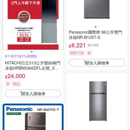
Panasonic國際牌 96公升雙門
冰箱NR-B105T-S
8,221
$8,388
$
限時下殺
券
8/1-8/31送3%超贈點
加入購物車
HITACHI日立313公升變頻兩門
冰箱HRBN5366DFL左開_XGR
TW漸層琉璃黑
24,000
$
券
贈品
加入購物車