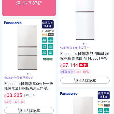
滿1件享87折
快速到貨+好禮多選一
Panasonic 國際牌 雙門580L鋼
板冰箱 燦雪白 NR-B586TV-W
27,144
87折
$
挑戰低價
券
贈品
刷聯名卡最高回饋7%
加入購物車
Panasonic國際牌 500公升一級
能效無邊框鋼板系列三門變頻
電冰箱NR-C505XV-W~含拆箱
38,285
$40,300
$
定位
限時下殺
券
加入購物車