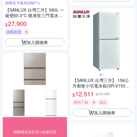
刷聯名卡最高回饋7%
【SANLUX 台灣三洋】580L 一
級變頻-3°C 微凍室三門電冰箱
SR-V582C
27,900
$
挑戰低價
券
加入購物車
【SANLUX 台灣三洋】 156公
升都會小宅電冰箱(SR-V150B
F)
12,511
$13,169
$
限時下殺
券
贈品
加入購物車
國際牌洗冰87折+快速到貨