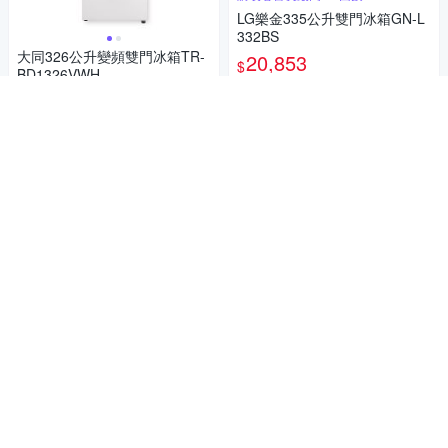
LG樂金335公升雙門冰箱GN-L
332BS
大同326公升變頻雙門冰箱TR-
20,853
$
BD1326VWH
券
21,280
$
加入購物車
券
加入購物車
SANLUX台灣三洋 490公升雙
門變頻冰箱SR-V490B
SANLUX台灣三洋 530公升三
21,810
$