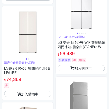
8/1-8/31送5%超贈點
LG 樂金 619公升 WiFi智慧變頻
四門冰箱-雲朵白(GV-NB61W
G)(送基本安裝)
56,489
$
挑戰低價
券
贈品
購衷心會員最高6%回饋
加入購物車
LG樂金610公升對開冰箱GR-B
LF61BE
74,369
$
券
加入購物車