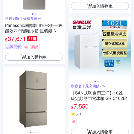
加入購物車
快速到貨！好禮多選一
Panasonic國際牌 610公升一級
能效四門變頻冰箱 星礦銀 NR-
D615XV-S1
37,671
87折
$
挑戰低價
券
贈品
加入購物車
刷聯名卡最高回饋7%
【SANLUX 台灣三洋】102L 一
級定頻雙門電冰箱 SR-C102B1
7,550
$
5
(
1
)
券
加入購物車