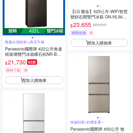
【LG 樂金】525公升-WIFI智慧
變頻右開雙門冰箱 GN-HL567S
VN
23,655
$24,900
$
挑戰低價
券
限量出清82折↘售完不補
加入購物車
Panasonic國際牌 422公升無邊
框玻璃雙門冰箱曜石棕NR-B42
1TG-T
21,730
82折
$
限時下殺
券
加入購物車
快速到貨+好禮多選一
Panasonic國際牌 450公升 無