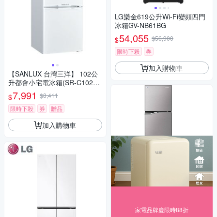
LG樂金619公升Wi-Fi變頻四門
冰箱GV-NB61BG
54,055
$56,900
$
限時下殺
券
加入購物車
【SANLUX 台灣三洋】 102公
升都會小宅電冰箱(SR-C102B
1)
7,991
$8,411
$
限時下殺
券
贈品
加入購物車
家電品牌慶限時88折