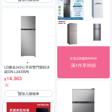
家電品牌慶限時95折
滿1件享95折
LG樂金243公升與雙門變頻冰
箱GN-L243SVN
14,363
$
券
加入購物車