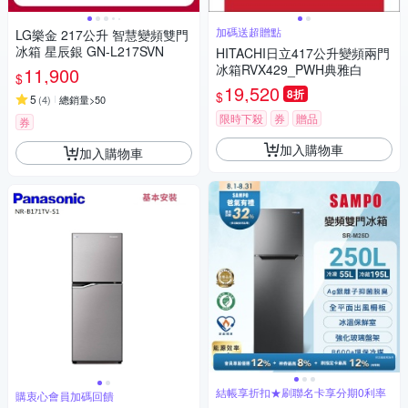
加碼送超贈點
LG樂金 217公升 智慧變頻雙門
冰箱 星辰銀 GN-L217SVN
HITACHI日立417公升變頻兩門
冰箱RVX429_PWH典雅白
11,900
$
19,520
8折
$
5
(
4
)
總銷量>50
限時下殺
券
贈品
券
加入購物車
加入購物車
結帳享折扣★刷聯名卡享分期0利率
購衷心會員加碼回饋