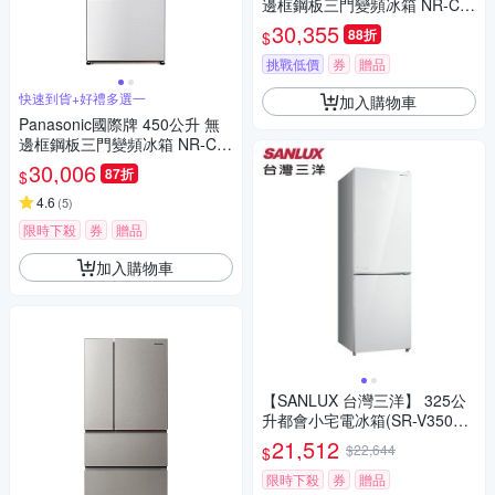
邊框鋼板三門變頻冰箱 NR-C4
54HV-N1 香檳金
30,355
88折
$
挑戰低價
券
贈品
快速到貨+好禮多選一
加入購物車
Panasonic國際牌 450公升 無
邊框鋼板三門變頻冰箱 NR-C4
54HV-W1 晶鑽白
30,006
87折
$
4.6
(
5
)
限時下殺
券
贈品
加入購物車
【SANLUX 台灣三洋】 325公
升都會小宅電冰箱(SR-V350B
F)
21,512
$22,644
$
限時下殺
券
贈品