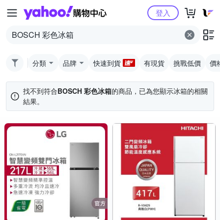
Yahoo購物中心
登入
分類
品牌
快速到貨
有現貨
挑戰低價
價
找不到符合
BOSCH 彩色冰箱
的商品，已為您顯示
冰箱
的相關
結果。