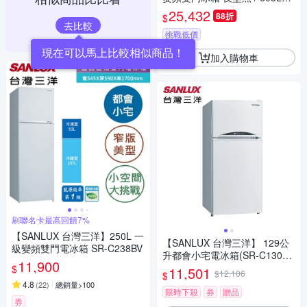
(冷藏430/冷凍178)
25,432
88折
$
去比較
挑戰低價
現在可以馬上比較相似商品！
加入購物車
刷聯名卡最高回饋7%
【SANLUX 台灣三洋】250L 一
【SANLUX 台灣三洋】 129公
級變頻雙門電冰箱 SR-C238BV
升都會小宅電冰箱(SR-C130BV
11,900
1)
$
11,501
$12,106
$
4.8
(
22
)
總銷量>100
限時下殺
券
贈品
券