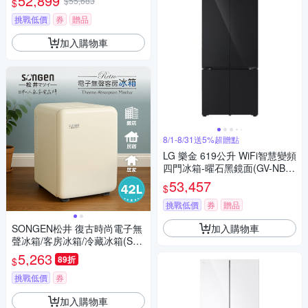
52,899
$55,683
$
挑戰低價
券
贈品
加入購物車
8/1-8/31送5%超贈點
LG 樂金 619公升 WiFi智慧變頻
四門冰箱-曜石黑鏡面(GV-NB61
BG)(送基本安裝)
53,457
$
挑戰低價
券
贈品
加入購物車
SONGEN松井 復古時尚電子無
聲冰箱/客房冰箱/冷藏冰箱(SG-
42AS-W)
5,263
89折
$
挑戰低價
券
加入購物車