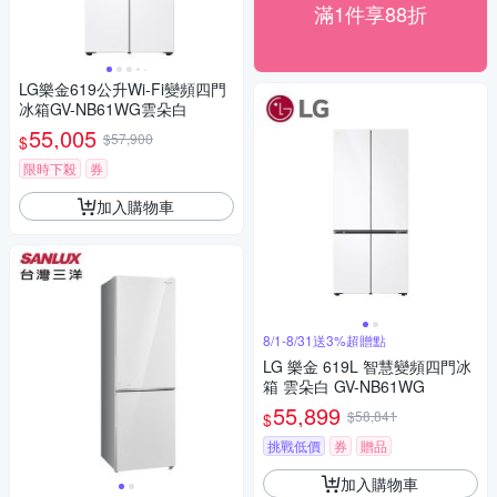
滿1件享88折
LG樂金619公升Wi-Fi變頻四門
冰箱GV-NB61WG雲朵白
55,005
$57,900
$
限時下殺
券
加入購物車
8/1-8/31送3%超贈點
LG 樂金 619L 智慧變頻四門冰
箱 雲朵白 GV-NB61WG
55,899
$58,841
$
挑戰低價
券
贈品
加入購物車