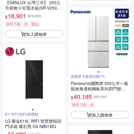
【SANLUX 台灣三洋】 250公
升都會小宅電冰箱(SR-V250B
F)
18,901
$19,895
$
限時下殺
券
贈品
加入購物車
刷聯名卡最高回饋7%
Panasonic國際牌 500公升一級
能效無邊框鋼板系列四門變頻
電冰箱NR-D505XV-W~含拆箱
40,185
$42,300
$
定位
限時下殺
券
8/1-8/31送6%超贈點
加入購物車
LG 樂金619L WiFi 智慧變頻四
門冰箱 曜石黑 GV-NB61BG