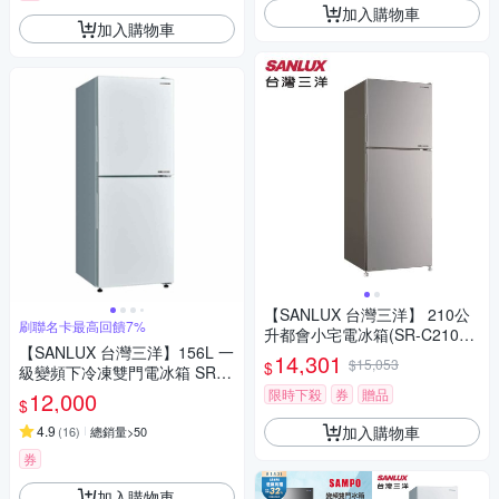
加入購物車
加入購物車
【SANLUX 台灣三洋】 210公
刷聯名卡最高回饋7%
升都會小宅電冰箱(SR-C210BV
【SANLUX 台灣三洋】156L 一
1A)
14,301
$15,053
$
級變頻下冷凍雙門電冰箱 SR-V
150BF
限時下殺
券
贈品
12,000
$
加入購物車
4.9
(
16
)
總銷量>50
券
加入購物車