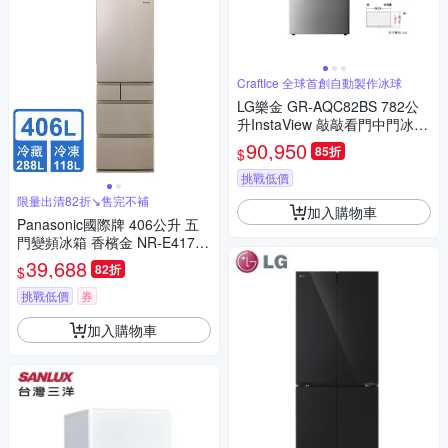
CraftIce 全球首創自動製作冰球
LG樂金 GR-AQC82BS 782公
升InstaView 敲敲看門中門冰球
四門冰箱｜星夜黑
90,950
85折
$
挑戰低價
限量出清82折↘售完不補
加入購物車
Panasonic國際牌 406公升 五
門變頻冰箱 香檳金 NR-E417X
T-N1 [限時優惠]
39,688
82折
$
挑戰低價
券
加入購物車