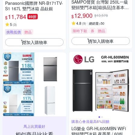
SAMPO聲寶 台灣製 250L一級
Panasonic國際牌 NR-B171TV-
變頻雙門冰箱[箱損品]含基本安
S1 167L 雙門冰箱 晶鈦銀
裝+舊機回收
12,900
11,784
$13,578
$
89折
$
4.8
(
9
)
總銷量>50
5
(
3
)
限時下殺
券
贈品
挑戰低價
贈品
加入購物車
加入購物車
購衷心會員最高6%回饋
馬上比買最好
LG樂金 GR-HL600MBN WiFi
相似商品比比看
變頻雙門冰箱 夜墨黑 / 608L