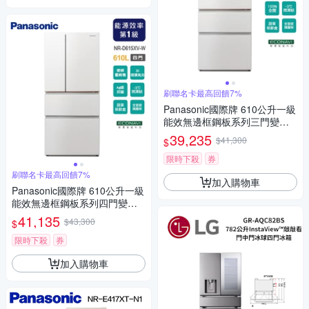
刷聯名卡最高回饋7%
Panasonic國際牌 610公升一級
能效無邊框鋼板系列三門變頻
電冰箱NR-C615XV-W~含拆箱
39,235
$41,300
$
定位
限時下殺
券
刷聯名卡最高回饋7%
加入購物車
Panasonic國際牌 610公升一級
能效無邊框鋼板系列四門變頻
電冰箱NR-D615XV-W~含拆箱
41,135
$43,300
$
定位
限時下殺
券
加入購物車