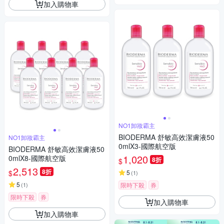
加入購物車
NO1卸妝霸主
BIODERMA 舒敏高效潔膚液50
NO1卸妝霸主
0mlX3-國際航空版
BIODERMA 舒敏高效潔膚液50
1,020
0mlX8-國際航空版
8折
$
2,513
8折
$
5
(
1
)
5
(
1
)
限時下殺
券
限時下殺
券
加入購物車
加入購物車