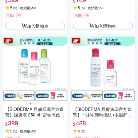
$
$
5
5
(
5
)
總銷量>50
(
5
)
總銷量>50
活動
券
活動
券
加入購物車
加入購物車
【BIODERMA 貝膚黛瑪官方直
【BIODERMA 貝膚黛瑪官方直
營】潔膚液 250ml (舒敏高效/
營】一抹即卸輕攜組 (眼唇卸妝
保濕水潤/平衡控油) (效期 2027
液125ml+潔膚液100ml)
399
488
$
$
-03-01)
5
5
(
5
)
總銷量>50
(
2
)