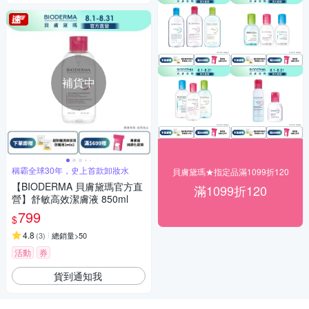
補貨中
稱霸全球30年，史上首款卸妝水
貝膚黛瑪★指定品滿1099折120
【BIODERMA 貝膚黛瑪官方直
滿1099折120
營】舒敏高效潔膚液 850ml
799
$
4.8
(
3
)
總銷量>50
活動
券
貨到通知我