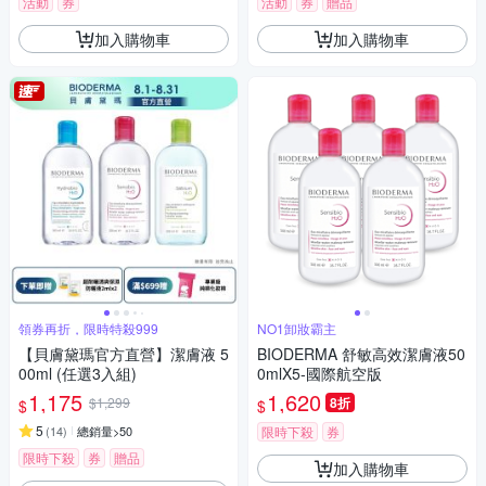
活動
券
活動
券
贈品
加入購物車
加入購物車
領券再折，限時特殺999
NO1卸妝霸主
【貝膚黛瑪官方直營】潔膚液 5
BIODERMA 舒敏高效潔膚液50
00ml (任選3入組)
0mlX5-國際航空版
1,175
1,620
$1,299
8折
$
$
5
(
14
)
總銷量>50
限時下殺
券
限時下殺
券
贈品
加入購物車