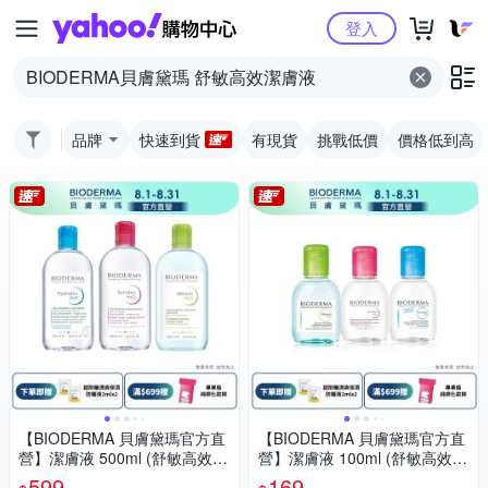
Yahoo購物中心
登入
品牌
快速到貨
有現貨
挑戰低價
價格低到高
【BIODERMA 貝膚黛瑪官方直
【BIODERMA 貝膚黛瑪官方直
營】潔膚液 500ml (舒敏高效/
營】潔膚液 100ml (舒敏高效/
保濕水潤/平衡控油)
保濕水潤/平衡控油)
599
169