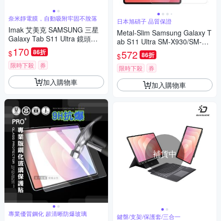
奈米靜電膜，自動吸附牢固不脫落
日本旭硝子 品質保證
Imak 艾美克 SAMSUNG 三星
Metal-Slim Samsung Galaxy T
Galaxy Tab S11 Ultra 鏡頭玻
ab S11 Ultra SM-X930/SM-X9
璃貼(一體式)
170
36 9H弧邊耐磨防指紋鋼化玻璃
86折
572
$
86折
$
保護貼(盒裝)
限時下殺
券
限時下殺
券
加入購物車
加入購物車
補貨中
專業優質鋼化 超清晰防爆玻璃
鍵盤/支架/保護套/三合一