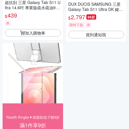
超抗刮 三星 Galaxy Tab S11 U
DUX DUCIS SAMSUNG 三星
ltra 14.6吋 專業版疏水疏油9H
Galaxy Tab S11 Ultra DK 鍵盤
鋼化玻璃膜 平板玻璃貼
439
保護套(背光版)
2,797
$
86折
$
券
限時下殺
券
加入購物車
貨到通知我
Rearth Ringke▼保護殼/貼下殺9折
滿1件享9折