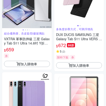
多角度折疊方式，可懸浮增高
組合優惠價，含皮套/防爆玻璃貼
DUX DUCIS SAMSUNG 三星
VXTRA 軍事防摔級 三星 Galax
Galaxy Tab S11 Ultra VERS 筆
y Tab S11 Ultra 14.6吋 Y折晶
槽防摔皮套
672
86折
$
透背蓋立架皮套+9H玻璃貼(合
659
$
購價)
5
(
2
)
券
限時下殺
券
加入購物車
加入購物車