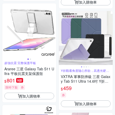
加入購物車
超強抗震 完整保護平板
Araree 三星 Galaxy Tab S11 U
Y折觀看角度隨心所欲，高透光硬背
ltra 平板抗震支架保護殼
板
VXTRA 軍事防摔級 三星 Galax
801
9折
$
y Tab S11 Ultra 14.6吋 Y折晶
透背蓋立架皮套 含筆槽
459
限時下殺
券
$
券
加入購物車
加入購物車