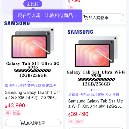
$
去比較
券
現在可以馬上比較相似商品！
加入購物車
送禮券 快充頭 藍牙鍵盤 藍牙耳機
Samsung Galaxy Tab S11 Ultr
送禮券 快充頭 藍牙鍵盤 藍牙耳機
a 5G X936 14.6吋 12G/256G
Samsung Galaxy Tab S11 Ultr
平板電腦
43,990
$
a Wi-Fi X930 14.6吋 12G/256
G 平板電腦
39,490
券
贈品
$
券
贈品
加入購物車