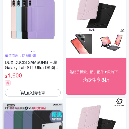
優選面料，防滑耐髒
DUX DUCIS SAMSUNG 三星
Galaxy Tab S11 Ultra DK 鍵盤
熱銷手機殼、貼、配件▼限時下殺85折
(搭配YK平板皮套)(福利品)
1,600
$
滿3件享8折
券
加入購物車