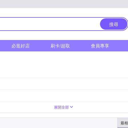
搜尋
必逛好店
刷卡/超取
會員專享
展開全部
最相