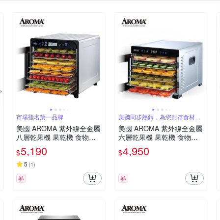
市場指名第一品牌
美國同步熱銷，為您封存食材美
味
美國 AROMA 紫外線全金屬
美國 AROMA 紫外線全金屬
八層乾果機 果乾機 食物乾
六層乾果機 果乾機 食物乾
燥機 AFD-958SDU
燥機 AFD-965SDU
5,190
4,950
$
$
5
(
1
)
券
券