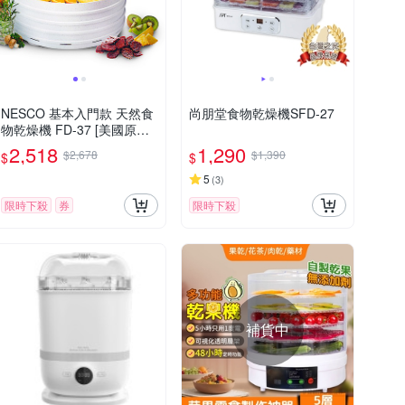
NESCO 基本入門款 天然食
尚朋堂食物乾燥機SFD-27
物乾燥機 FD-37 [美國原裝
進口]
2,518
1,290
$2,678
$1,390
$
$
5
(
3
)
限時下殺
券
限時下殺
補貨中