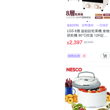
旋鈕控制、定時溫控、一次搞定
LGS 8層 旋鈕款乾果機 食物
烘乾機 90°C控溫 12H定時
果乾/肉乾/蔬菜/花茶適用 乾
2,397
$2,549
$
果機 烘乾機 果乾機 食物乾
燥機 乾果機 乾燥機 烘乾 溫
控乾果機
挑戰低價
券