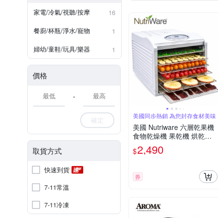
家電/冷氣/視聽/按摩
16
餐廚/杯瓶/淨水/寵物
1
婦幼/童鞋/玩具/樂器
1
價格
-
美國同步熱銷 為您封存食材美味
確定
美國 Nutriware 六層乾果機
食物乾燥機 果乾機 烘乾機
不鏽鋼層架 NFD-815D
2,490
取貨方式
$
快速到貨
券
7-11常溫
7-11冷凍