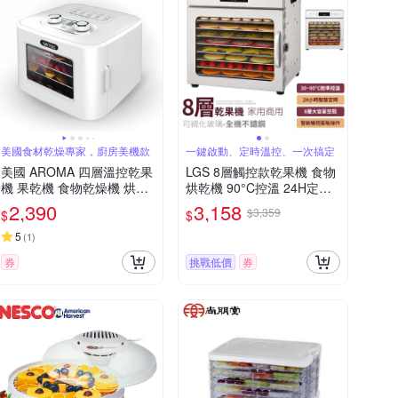
美國食材乾燥專家，廚房美機款
一鍵啟動、定時溫控、一次搞定
美國 AROMA 四層溫控乾果
LGS 8層觸控款乾果機 食物
機 果乾機 食物乾燥機 烘乾
烘乾機 90°C控溫 24H定時
機 附彩色食譜 AFD-310A
果乾/肉乾/蔬菜/花茶適用 乾
2,390
3,158
$3,359
$
$
果機 烘乾機 果乾機 食物乾
燥機 乾果機 乾燥機 烘乾 溫
5
(
1
)
控乾果機
券
挑戰低價
券