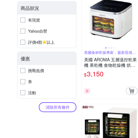
商品狀況
有現貨
Yahoo自營
評價4顆
以上
美國食材乾燥專家，最新質感美
型款
優惠
美國 AROMA 五層溫控乾果
機 果乾機 食物乾燥機 烘乾
挑戰低價
機 附彩色食譜 AFD-350U
3,150
$
券
券
活動
清除所有條件