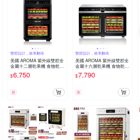
雙腔設計，效率翻倍
雙腔設計，效率翻倍
美國 AROMA 紫外線雙腔全
美國 AROMA 紫外線雙腔全
金屬十二層乾果機 食物乾燥
金屬十六層乾果機 食物乾燥
機 果乾機 烘乾機 AFD-620
機 果乾機 烘乾機 AFD-825
6,750
7,790
$
$
SU
PU
券
券