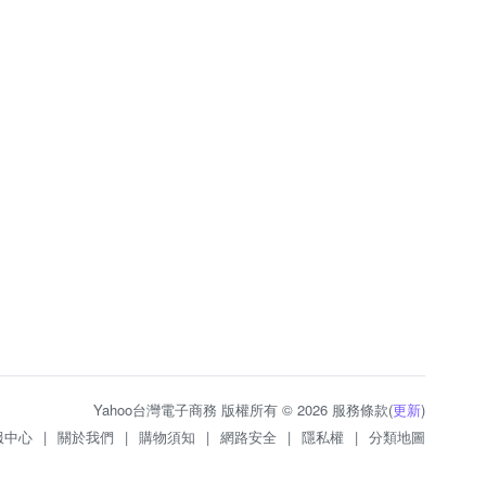
Yahoo台灣電子商務 版權所有 © 2026 服務條款(
更新
)
服中心
|
關於我們
|
購物須知
|
網路安全
|
隱私權
|
分類地圖