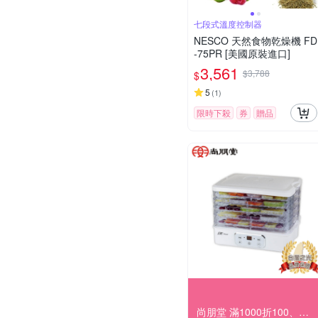
七段式溫度控制器
NESCO 天然食物乾燥機 FD
-75PR [美國原裝進口]
3,561
$3,788
$
5
(
1
)
限時下殺
券
贈品
尚朋堂 滿1000折100、滿2000折200…