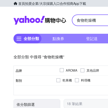
首頁
拍賣
企業/大宗採購入口
合作招商
App下載
Yahoo購物中心
全部分類
點換券
登記送
全部分類 中搜尋 “食物乾燥機”
其他品牌
AROMA
品牌
乾果機
料理機
類別
品牌名稱
乾果機
狗
餵食器
貓
鼠/兔
300~400W
110V
60Hz
消耗功率
種類
電壓
頻率
適用對象
類型
18 筆結果
依分類篩選