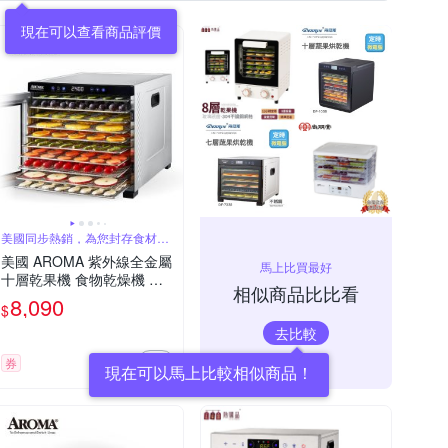
現在可以查看商品評價
美國同步熱銷，為您封存食材美
味
美國 AROMA 紫外線全金屬
馬上比買最好
十層乾果機 食物乾燥機 果
相似商品比比看
乾機 烘乾機 AFD-925SDU
8,090
$
去比較
券
現在可以馬上比較相似商品！