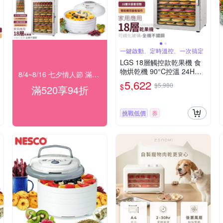
一鍵啟動、定時溫控、一次搞定
LGS 18層觸控款乾果機 食
物烘乾機 90°C控溫 24H定
8/4~8/16 七夕情人節 滿額94折
時 果乾/肉乾/蔬菜/花茶適用
5,622
$5,980
$
滿520享94折
乾果機 烘乾機 果乾機 食物
乾燥機 乾果機 乾燥機 烘乾
溫控乾果機
挑戰低價
券