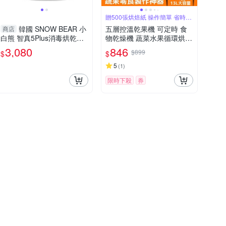
贈500張烘焙紙 操作簡單 省時省
力
韓國 SNOW BEAR 小
五層控溫乾果機 可定時 食
商店
白熊 智真5Plus消毒烘乾蒸
物乾燥機 蔬菜水果循環烘乾
食鍋|果乾機|優格機|消毒鍋|
機
3,080
846
$899
$
$
烘乾鍋
5
(
1
)
限時下殺
券