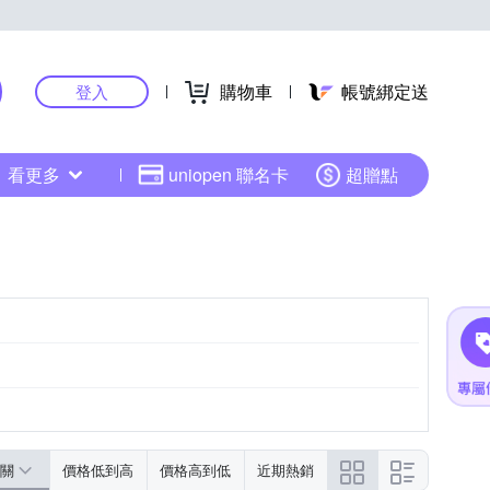
購物車
帳號綁定送
登入
看更多
uniopen 聯名卡
超贈點
關
價格低到高
價格高到低
近期熱銷