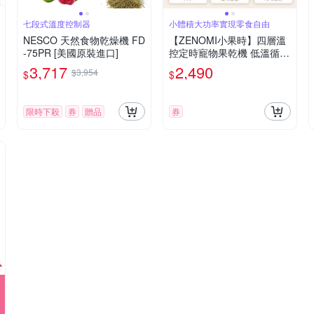
七段式溫度控制器
小體積大功率實現零食自由
NESCO 天然食物乾燥機 FD
【ZENOMI小果時】四層溫
-75PR [美國原裝進口]
控定時寵物果乾機 低溫循環
保留95%營養 超省電
3,717
2,490
$3,954
$
$
限時下殺
券
贈品
券