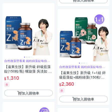
自然微藻營養素 鐵粉綠藻錠每份含
鐵3毫克
【遠東生技】新升級 鋅級藍藻
自然微藻營養素 鐵粉綠藻錠每份含
鐵3毫克
錠(150粒/瓶) 螺旋藻 吳淡如 真
【遠東生技】新升級 1+1組 鋅
心推薦
1,310
級藍藻錠+鐵粉綠藻(150粒/瓶)
$
螺旋藻 小綠藻 吳淡如 真心推薦
2,360
$
券
券
加入購物車
加入購物車