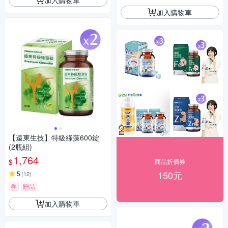
加入購物車
【遠東生技】特級綠藻600錠
(2瓶組)
1,764
$
商品折價券
150元
5
(
12
)
券
贈品
加入購物車