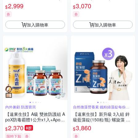
公克/瓶)3入
淡如 真心推薦
2,999
3,070
$
$
券
券
加入購物車
加入購物車
內外兼顧 防護寶貝
自然微藻營養素 鐵粉綠藻錠每份含
鐵3毫克
【遠東生技】A級 雙效防護組 A
【遠東生技】新升級 3入組 鋅
poX防毒霸體1公升x1入+Apog
級藍藻錠(150粒/瓶) 螺旋藻 吳
en愛保清藻精蛋白兒童嚼錠X2
淡如 真心推薦
2,370
3,860
8折
$
$
入
限時下殺
券
券