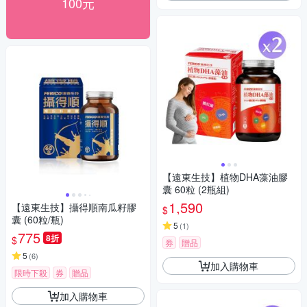
100元
【遠東生技】植物DHA藻油膠
囊 60粒 (2瓶組)
1,590
【遠東生技】攝得順南瓜籽膠
$
囊 (60粒/瓶)
5
(
1
)
775
8折
$
券
贈品
5
(
6
)
加入購物車
限時下殺
券
贈品
加入購物車