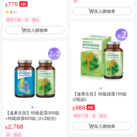
券
775
8折
$
加入購物車
5
(
1
)
限時下殺
券
贈品
加入購物車
【遠東生技】特級綠藻150錠
(2瓶組)
988
8折
$
【遠東生技】特級藍藻300錠
限時下殺
券
贈品
+特級綠藻600錠 (2+2組合)
2,768
加入購物車
$
券
贈品