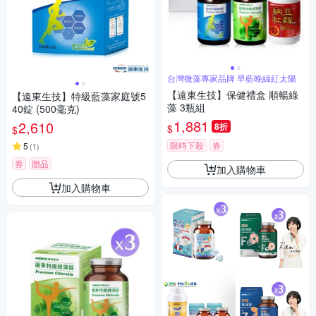
台灣微藻專家品牌 早藍晚綠紅太陽
【遠東生技】保健禮盒 順暢綠
【遠東生技】特級藍藻家庭號5
藻 3瓶組
40錠 (500毫克)
1,881
2,610
8折
$
$
限時下殺
券
5
(
1
)
券
贈品
加入購物車
加入購物車