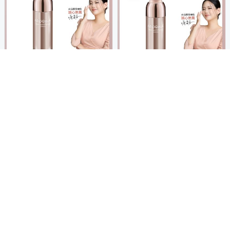
8/3-8/9 指定醫美保養 結帳79折
全膚質適用
滿1件享79折
遠東生技 藻蘊 Apogina 修復緊
緻精粹 30ml
2,382
8折
$
限時下殺
券
加入購物車