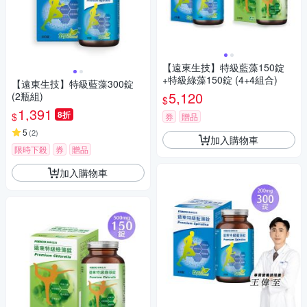
【遠東生技】特級藍藻150錠
+特級綠藻150錠 (4+4組合)
【遠東生技】特級藍藻300錠
5,120
(2瓶組)
$
1,391
8折
$
券
贈品
5
(
2
)
加入購物車
限時下殺
券
贈品
加入購物車