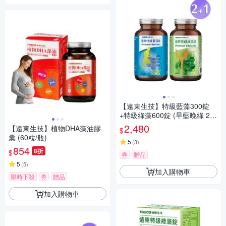
【遠東生技】特級藍藻300錠
+特級綠藻600錠 (早藍晚綠 2+
1懶人組)
2,480
【遠東生技】植物DHA藻油膠
$
囊 (60粒/瓶)
5
(
3
)
854
8折
$
券
贈品
5
(
5
)
加入購物車
限時下殺
券
贈品
加入購物車