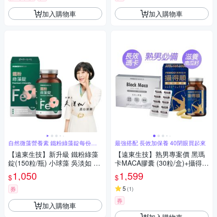
加入購物車
加入購物車
自然微藻營養素 鐵粉綠藻錠每份含
最強搭配 長效加保養 40閉眼買起來
鐵3毫克
【遠東生技】新升級 鐵粉綠藻
【遠東生技】熟男專案價 黑瑪
錠(150粒/瓶) 小球藻 吳淡如 真
卡MACA膠囊 (30粒/盒)+攝得順
心推薦
南瓜籽 (60粒/盒)
1,050
1,599
$
$
5
券
(
1
)
券
加入購物車
加入購物車