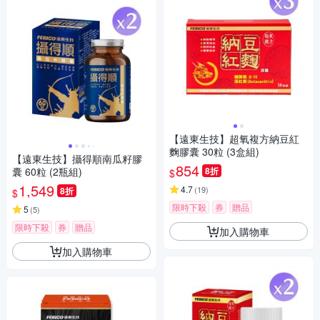
【遠東生技】超氧複方納豆紅
麴膠囊 30粒 (3盒組)
【遠東生技】攝得順南瓜籽膠
854
囊 60粒 (2瓶組)
8折
$
1,549
4.7
(
19
)
8折
$
限時下殺
券
贈品
5
(
5
)
限時下殺
券
贈品
加入購物車
加入購物車