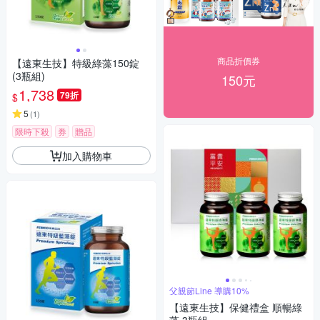
商品折價券
【遠東生技】特級綠藻150錠
(3瓶組)
150元
1,738
79折
$
5
(
1
)
限時下殺
券
贈品
加入購物車
父親節Line 導購10%
【遠東生技】保健禮盒 順暢綠