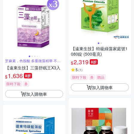
【遠東生技】特級綠藻家庭號1
080錠 (500毫克)
2,319
芝麻素，色胺酸 多重微藻精華 不含
8折
$
西藥
【遠東生技】三藻舒眠王X3入
5
(
1
)
1,636
8折
$
限時下殺
券
贈品
限時下殺
券
加入購物車
加入購物車