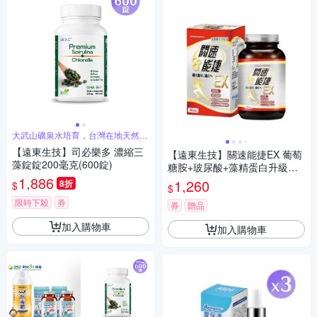
大武山礦泉水培育，台灣在地天然綠
藻
【遠東生技】司必樂多 濃縮三
【遠東生技】關速能捷EX 葡萄
藻錠錠200毫克(600錠)
糖胺+玻尿酸+藻精蛋白升級版
1,886
(90粒/瓶)
1,260
8折
$
$
限時下殺
券
券
贈品
加入購物車
加入購物車