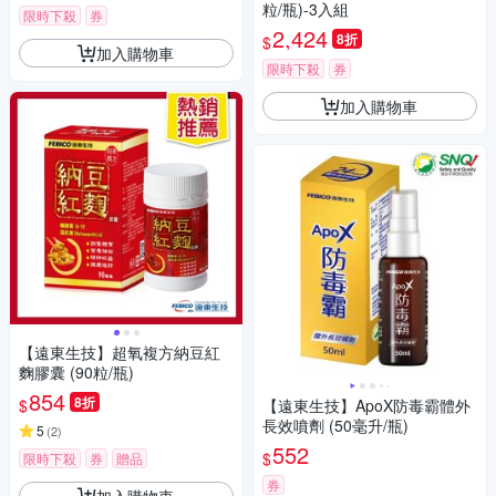
粒/瓶)-3入組
限時下殺
券
2,424
8折
$
加入購物車
限時下殺
券
加入購物車
【遠東生技】超氧複方納豆紅
麴膠囊 (90粒/瓶)
854
8折
$
【遠東生技】ApoX防毒霸體外
長效噴劑 (50毫升/瓶)
5
(
2
)
552
$
限時下殺
券
贈品
券
加入購物車