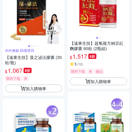
【遠東生技】超氧複方納豆紅
麴膠囊 90粒 (2瓶組)
內外兼顧 防護寶貝
1,517
8折
$
【遠東生技】藻之泌法膠囊 (30
粒/瓶)
5
(
12
)
1,067
8折
$
限時下殺
券
贈品
限時下殺
券
加入購物車
加入購物車