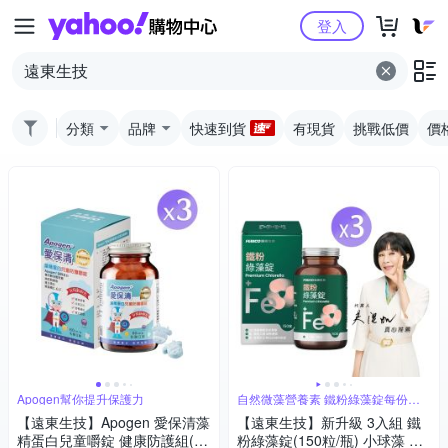
Yahoo購物中心
登入
分類
品牌
快速到貨
有現貨
挑戰低價
價
Apogen幫你提升保護力
自然微藻營養素 鐵粉綠藻錠每份含
鐵3毫克
【遠東生技】Apogen 愛保清藻
【遠東生技】新升級 3入組 鐵
精蛋白兒童嚼錠 健康防護組(60
粉綠藻錠(150粒/瓶) 小球藻 吳