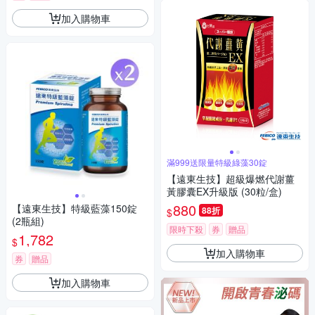
加入購物車
滿999送限量特級綠藻30錠
【遠東生技】超級爆燃代謝薑
黃膠囊EX升級版 (30粒/盒)
880
【遠東生技】特級藍藻150錠
88折
$
(2瓶組)
限時下殺
券
贈品
1,782
$
加入購物車
券
贈品
加入購物車