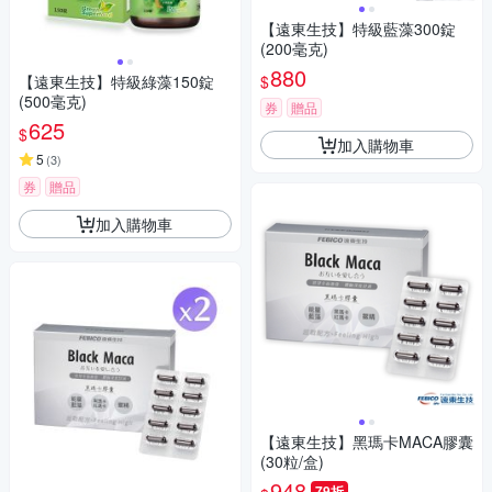
【遠東生技】特級藍藻300錠
(200毫克)
880
$
【遠東生技】特級綠藻150錠
(500毫克)
券
贈品
625
$
加入購物車
5
(
3
)
券
贈品
加入購物車
【遠東生技】黑瑪卡MACA膠囊
(30粒/盒)
948
79折