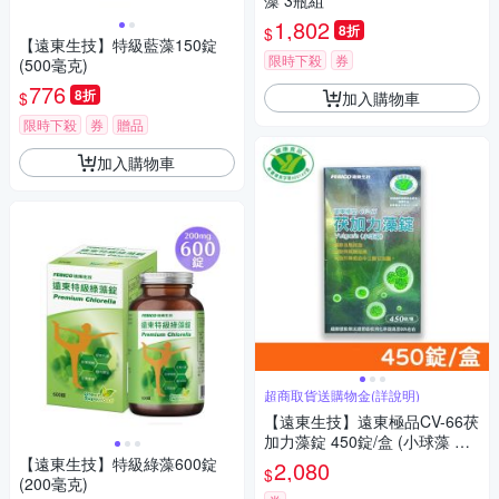
藻 3瓶組
1,802
8折
$
【遠東生技】特級藍藻150錠
限時下殺
券
(500毫克)
776
8折
加入購物車
$
限時下殺
券
贈品
加入購物車
超商取貨送購物金(詳說明)
【遠東生技】遠東極品CV-66茯
加力藻錠 450錠/盒 (小球藻 綠
藻 健康食品)
【遠東生技】特級綠藻600錠
2,080
$
(200毫克)