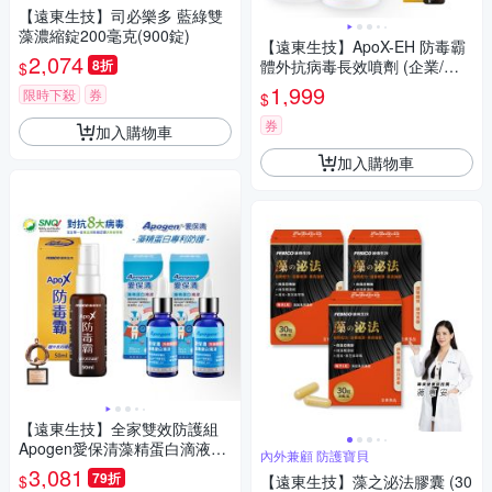
藻
【遠東生技】司必樂多 藍綠雙
藻濃縮錠200毫克(900錠)
【遠東生技】ApoX-EH 防毒霸
2,074
8折
體外抗病毒長效噴劑 (企業/家
$
庭版)-1公升X2入+50毫升X1入
1,999
限時下殺
券
$
券
加入購物車
加入購物車
【遠東生技】全家雙效防護組
Apogen愛保清藻精蛋白滴液X2
內外兼顧 防護寶貝
入+ApoX防毒霸體50MLX1入
3,081
79折
$
【遠東生技】藻之泌法膠囊 (30