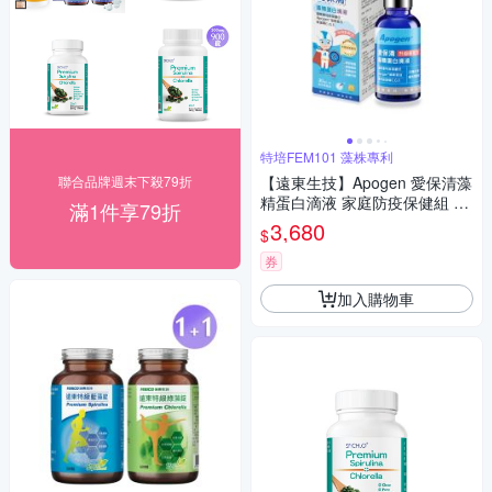
特培FEM101 藻株專利
聯合品牌週末下殺79折
【遠東生技】Apogen 愛保清藻
精蛋白滴液 家庭防疫保健組 30
滿1件享79折
MLX3入
3,680
$
券
加入購物車