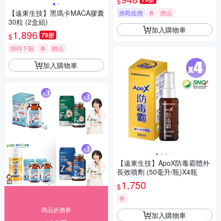
$
【遠東生技】黑瑪卡MACA膠囊
挑戰低價
券
贈品
30粒 (2盒組)
加入購物車
1,896
79折
$
限時下殺
券
贈品
加入購物車
【遠東生技】ApoX防毒霸體外
長效噴劑 (50毫升/瓶)X4瓶
1,750
$
券
商品折價券
加入購物車