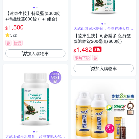
【遠東生技】特級藍藻300錠
+特級綠藻600錠 (1+1組合)
1,500
$
大武山礦泉水培育，台灣在地天然綠
藻
5
【遠東生技】司必樂多 藍綠雙
(
2
)
藻濃縮錠200毫克(600錠)
券
贈品
1,482
8折
$
加入購物車
限時下殺
券
加入購物車
大武山礦泉水培育，台灣在地天然綠