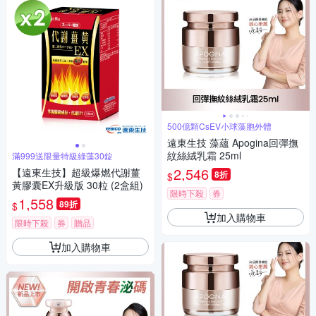
500億顆CsEV小球藻胞外體
遠東生技 藻蘊 Apogina回彈撫
紋絲絨乳霜 25ml
滿999送限量特級綠藻30錠
2,546
【遠東生技】超級爆燃代謝薑
8折
$
黃膠囊EX升級版 30粒 (2盒組)
限時下殺
券
1,558
89折
$
加入購物車
限時下殺
券
贈品
加入購物車