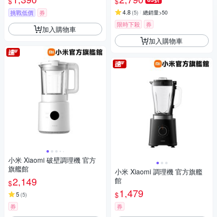
$
$
4.8
挑戰低價
券
(
5
)
總銷量>50
限時下殺
券
加入購物車
加入購物車
小米 Xiaomi 破壁調理機 官方
旗艦館
小米 Xiaomi 調理機 官方旗艦
2,149
館
$
1,479
$
5
(
5
)
券
券