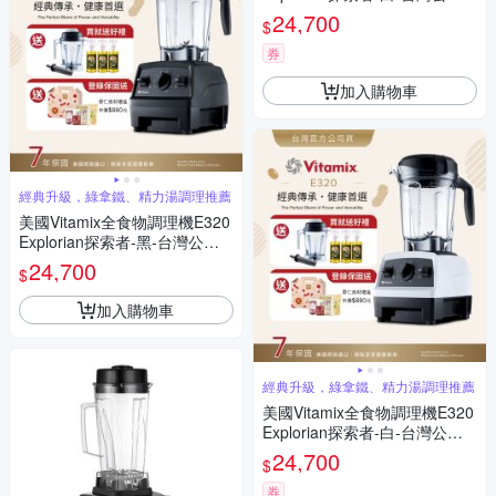
貨-陳月卿推薦【送工具組】-G
24,700
$
L
券
加入購物車
經典升級，綠拿鐵、精力湯調理推薦
美國Vitamix全食物調理機E320
Explorian探索者-黑-台灣公司
貨-陳月卿推薦【送橘寶洗淨液
24,700
$
3瓶】
加入購物車
經典升級，綠拿鐵、精力湯調理推薦
美國Vitamix全食物調理機E320
Explorian探索者-白-台灣公司
貨-陳月卿推薦【送橘寶洗淨液
24,700
$
3瓶】
券