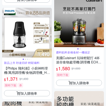
醬料餡料多種食材一機搞定
美國Cuisinart 玩味輕鬆打 4杯
迷你食物處理機/調理機 ECH-4
新品上市 秒速切碎 輕鬆備料
GMTW
1,580
【Philips 飛利浦】小廚神料理
$1,680
$
機/萬用調理機/食物調理機_HR
限時下殺
1501/03
1,371
$1,490
$
加入購物車
限時下殺
券
加入購物車