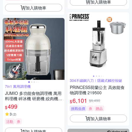
加入購物車
加入購物車
304不鏽鋼六刀｜隱藏式觸控按鍵
7in1 萬用調理機
PRINCESS荷蘭公主 高效能食
物調理機 219500
JUMIO 多功能食物調理機 萬用
料理機 碎冰機 研磨機 絞肉機
6,101
$6,490
$
料理機
499
$
挑戰低價
券
贈品
3
(
2
)
加入購物車
活動
券
加入購物車