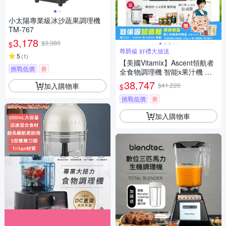
小太陽專業級冰沙蔬果調理機
TM-767
3,178
$3,380
$
尊爵級 好禮大放送
5
(
1
)
【美國Vitamix】Ascent領航者
挑戰低價
券
全食物調理機 智能x果汁機 尊
爵級-A3500i+1.4L濕杯 共雙杯
38,747
加入購物車
$41,220
$
組(官方公司貨)陳月卿推薦
挑戰低價
券
加入購物車