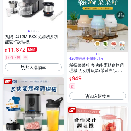
九陽 DJ12M-K8S 免清洗多功
能破壁調理機
11,872
89折
$
限時下殺
券
420醫療級不鏽鋼刀片
鬆搗菜菜籽 多功能電動食物調
加入購物車
理機 刀刃升級款(茉莉白/天空
藍/奶茶棕)
949
$
券
加入購物車