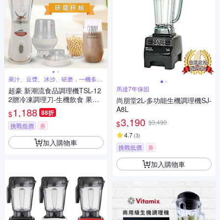
果汁、豆漿、冰沙、研磨，一機多用
途真方便
馬達7年保固
超豪 新潮流食品調理機TSL-12
2贈冷凍調理刀-生機飲食 果汁
尚朋堂2L-多功能生機調理機SJ-
機 果菜料理機 咖啡研磨機 冰沙
A8L
1,188
88折
$
機 濃湯食物調理 豆漿機
3,190
$3,490
$
挑戰低價
券
4.7
(
3
)
加入購物車
挑戰低價
券
加入購物車