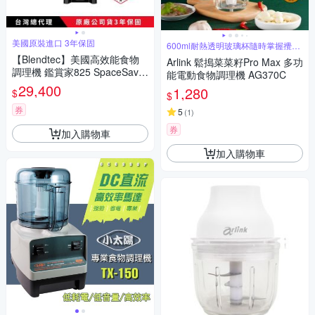
美國原裝進口 3年保固
600ml耐熱透明玻璃杯隨時掌握攪碎
程度
【Blendtec】美國高效能食物
Arlink 鬆搗菜菜籽Pro Max 多功
調理機 鑑賞家825 SpaceSaver
能電動食物調理機 AG370C
-尊爵黑(附5角容杯x1)
29,400
1,280
$
$
券
5
(
1
)
券
加入購物車
加入購物車