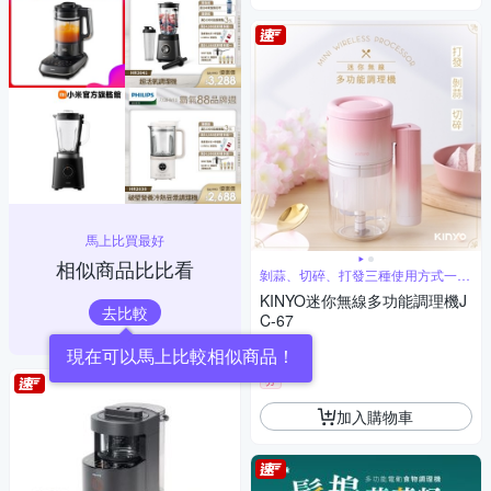
馬上比買最好
相似商品比比看
剝蒜、切碎、打發三種使用方式一機
完成
KINYO迷你無線多功能調理機J
去比較
C-67
899
$
券
加入購物車