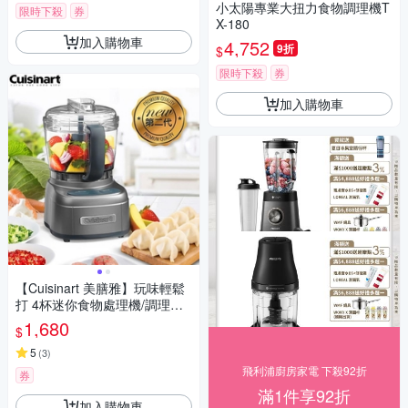
小太陽專業大扭力食物調理機T
限時下殺
券
X-180
加入購物車
4,752
9折
$
限時下殺
券
加入購物車
【Cuisinart 美膳雅】玩味輕鬆
打 4杯迷你食物處理機/調理機
ECH-4GMTW
1,680
$
5
(
3
)
飛利浦廚房家電 下殺92折
券
滿1件享92折
加入購物車