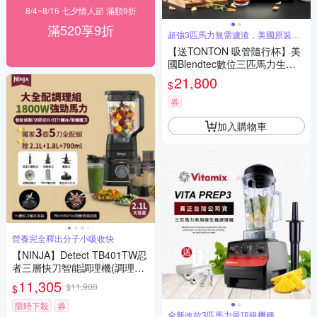
8/4~8/16 七夕情人節 滿額9折
滿520享9折
超強3匹馬力無需濾渣，美國原裝進
口
【送TONTON 吸管隨行杯】美
國Blendtec數位三匹馬力生機
調理機Total Blender-台灣公司
21,800
$
貨
券
加入購物車
營養完全釋出分子小吸收快
【NINJA】Detect TB401TW忍
者三層快刀智能調理機(調理
機、果汁機、攪拌機、烘焙)
11,305
$11,900
$
限時下殺
券
全新改款3匹馬力最頂級機種