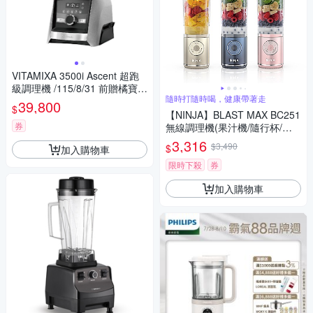
VITAMIXA 3500i Ascent 超跑
級調理機 /115/8/31 前贈橘寶
隨時打隨時喝，健康帶著走
+工具組 送完為止
39,800
$
【NINJA】BLAST MAX BC251
券
無線調理機(果汁機/隨行杯/無
線充電/調理機/攪拌/高馬力碎
3,316
$3,490
$
加入購物車
冰)
限時下殺
券
加入購物車