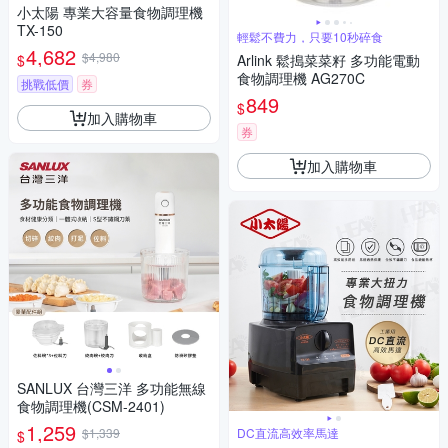
小太陽 專業大容量食物調理機
TX-150
輕鬆不費力，只要10秒碎食
4,682
$4,980
$
Arlink 鬆搗菜菜籽 多功能電動
食物調理機 AG270C
挑戰低價
券
849
$
加入購物車
券
加入購物車
SANLUX 台灣三洋 多功能無線
食物調理機(CSM-2401)
1,259
$1,339
DC直流高效率馬達
$