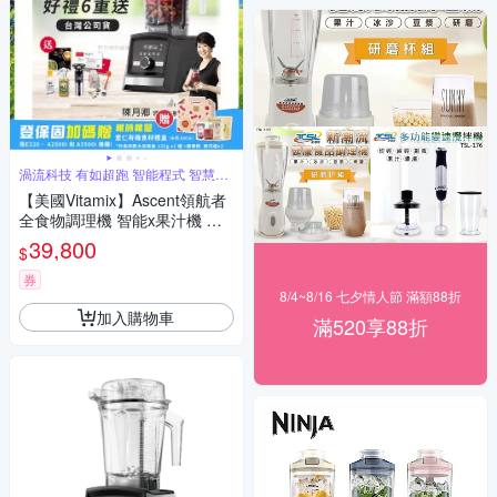
渦流科技 有如超跑 智能程式 智慧調
理
【美國Vitamix】Ascent領航者
全食物調理機 智能x果汁機 尊
爵級-A3500i-曜石黑(官方公司
39,800
$
貨)-陳月卿推薦
券
8/4~8/16 七夕情人節 滿額88折
加入購物車
滿520享88折