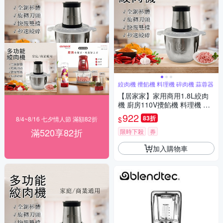
絞肉機 攪餡機 料理機 碎肉機 蒜蓉器
【居家家】家用商用1.8L絞肉
機 廚房110V攪餡機 料理機 碎
肉器 蒜蓉食物調理機
922
83折
$
8/4~8/16 七夕情人節 滿額82折
滿520享82折
限時下殺
券
加入購物車