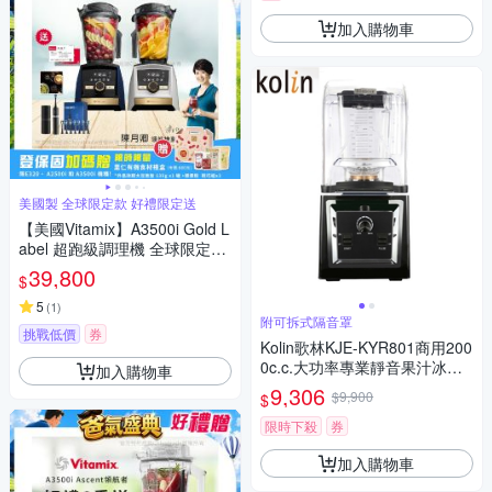
加入購物車
美國製 全球限定款 好禮限定送
【美國Vitamix】A3500i Gold L
abel 超跑級調理機 全球限定款
智能x果汁機 尊爵級(官方公司
39,800
$
貨)陳月卿推薦
5
(
1
)
附可拆式隔音罩
挑戰低價
券
Kolin歌林KJE-KYR801商用200
0c.c.大功率專業靜音果汁冰沙
加入購物車
調理機附隔音罩
9,306
$9,900
$
限時下殺
券
加入購物車