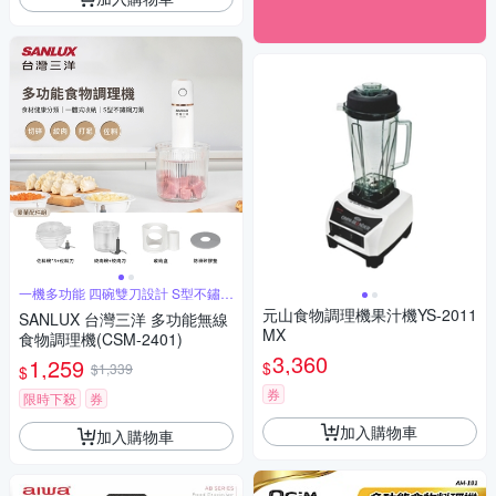
一機多功能 四碗雙刀設計 S型不鏽鋼
刀葉
元山食物調理機果汁機YS-2011
SANLUX 台灣三洋 多功能無線
MX
食物調理機(CSM-2401)
3,360
1,259
$
$1,339
$
券
限時下殺
券
加入購物車
加入購物車