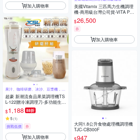
加入購物車
美國Vitamix 三匹馬力生機調理
機-商用級台灣公司貨-VITA PR
EP3-GL
26,500
$
券
加入購物車
果汁、咖啡研磨、冰沙、豆漿機，多
功能機型
超豪 新潮流食品果菜調理機TS
L-122贈冷凍調理刀-多功能生機
飲食調理機
1,188
88折
$
5
(
1
)
大同1.8公升食物處理機調理機
挑戰低價
券
TJC-CB300F
947
加入購物車
$