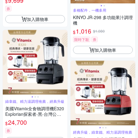
9,699
$
券
多種配件，一機多用
KINYO JR-298 多功能果汁調理
加入購物車
機
1,016
$1,080
$
限時下殺
券
加入購物車
綠拿鐵、精力湯調理推薦，經典升級
美國Vitamix全食物調理機E320
Explorian探索者-黑-台灣公司
貨-陳月卿推薦【送工具組】-G
24,700
$
L
券
經典升級，綠拿鐵、精力湯調理推薦