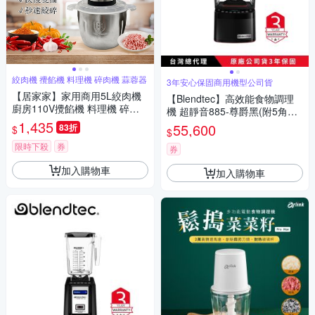
絞肉機 攪餡機 料理機 碎肉機 蒜蓉器
3年安心保固商用機型公司貨
【居家家】家用商用5L絞肉機
【Blendtec】高效能食物調理
廚房110V攪餡機 料理機 碎肉
機 超靜音885-尊爵黑(附5角容
器 蒜蓉食物調理機
1,435
杯x1)
55,600
83折
$
$
限時下殺
券
券
加入購物車
加入購物車