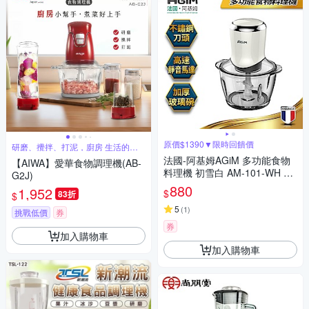
原價$1390▼限時回饋價
研磨、攪拌、打泥，廚房 生活的好
幫手
法國-阿基姆AGiM 多功能食物
【AIWA】愛華食物調理機(AB-
料理機 初雪白 AM-101-WH 震
G2J)
旦代理 絞碎器 調理機
880
1,952
$
83折
$
5
(
1
)
挑戰低價
券
券
加入購物車
加入購物車