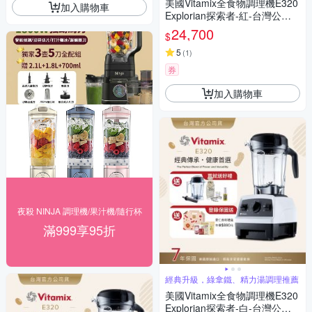
美國Vitamix全食物調理機E320
加入購物車
Explorian探索者-紅-台灣公司
貨-陳月卿推薦【送工具組】-G
24,700
$
L
5
(
1
)
券
加入購物車
夜殺 NINJA 調理機/果汁機/隨行杯
滿999享95折
經典升級，綠拿鐵、精力湯調理推薦
美國Vitamix全食物調理機E320
Explorian探索者-白-台灣公司