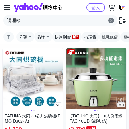
Yahoo購物中心
登入
分類
品牌
快速到貨
有現貨
挑戰低價
價
AD
AD
TATUNG 大同 30公升烘碗機(T
【TATUNG 大同】10人份電鍋
MO-D3024A)
(TAC-10L-D G經典綠)
1,390
2,790
83折