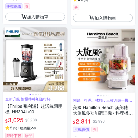
挑戰低價
券
券
加入購物車
加入購物車
全新升級 附攪拌棒加隨行杯
刨絲、打泥、揉麵，三種刀頭一機多
工超好用
【Philips 飛利浦】超活氧調理
美國 Hamilton Beach 漢美馳
機_HR3041/00
大旋風多功能調理機 / 料理機 7
3,025
0822-TW
2,811
$3,288
$
$2,990
$
5
(
5
)
總銷量>50
挑戰低價
券
限時下殺
贈品