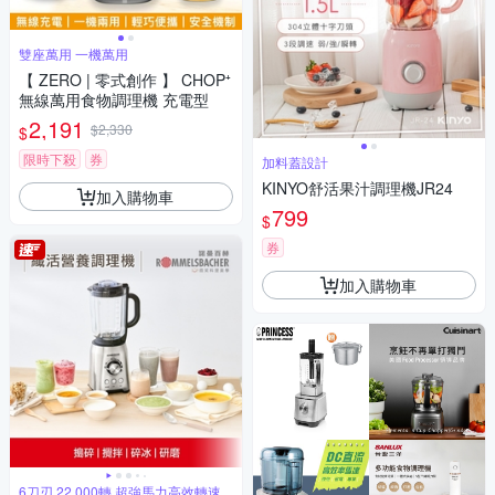
雙座萬用 一機萬用
【 ZERO | 零式創作 】 CHOP⁺
無線萬用食物調理機 充電型
2,191
$2,330
$
限時下殺
券
加料蓋設計
KINYO舒活果汁調理機JR24
加入購物車
799
$
券
加入購物車
6刀刃 22,000轉 超強馬力高效轉速