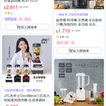
控速調理機 BL811D70
2,811
$2,990
$
5
(
1
)
一機多用 百變智慧調理機
挑戰低價
券
贈品
破壁機 料理機 豆漿機 全自動榨
汁機(智能預約 多功能 全自動
加入購物車
調理機)
1,710
$1,899
$
4.8
(
18
)
限時下殺
券
加入購物車
頂級調理機品質，國民機價格
JTC杰帝士OmniBlend三匹馬力
智能萬用調理機-2L經典圓杯T
M-800-3色-台灣公司貨