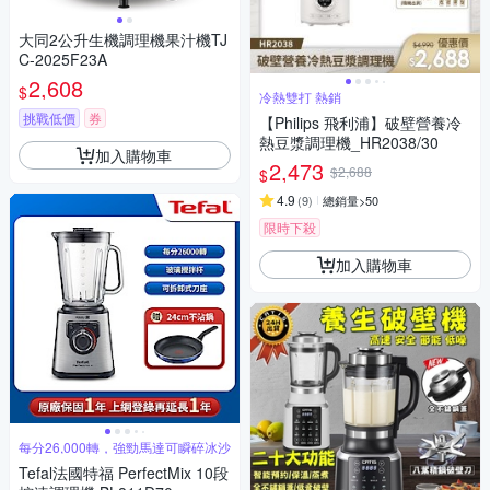
大同2公升生機調理機果汁機TJ
C-2025F23A
2,608
$
冷熱雙打 熱銷
挑戰低價
券
【Philips 飛利浦】破壁營養冷
熱豆漿調理機_HR2038/30
加入購物車
2,473
$2,688
$
4.9
(
9
)
總銷量>50
限時下殺
加入購物車
每分26,000轉，強勁馬達可瞬碎冰沙
Tefal法國特福 PerfectMix 10段