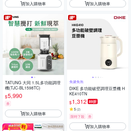
加入購物車
加入購物車
免濾免泡
TATUNG 大同 1.5L多功能調理
機(TJC-BL1598TC)
DIKE 多功能破壁調理豆漿機 H
KE410TN
5,990
$
1,312
89折
$
券
5
(
2
)
加入購物車
限時下殺
券
加入購物車