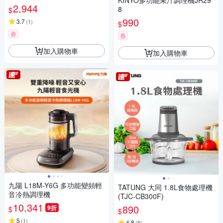
KINYO多功能果汁調理機JR29
2,944
8
$
990
3.7
(
1
)
$
券
券
加入購物車
加入購物車
九陽 L18M-Y6G 多功能變頻輕
TATUNG 大同 1.8L食物處理機
音冷熱調理機
(TJC-CB300F)
10,341
890
9折
$
$
5
(
1
)
4.8
(
5
)