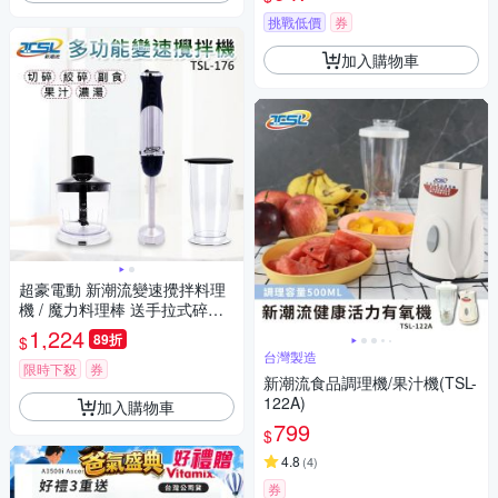
挑戰低價
券
加入購物車
超豪電動 新潮流變速攪拌料理
機 / 魔力料理棒 送手拉式碎菜
機 -不鏽鋼刀頭 果汁機 切菜器
1,224
89折
$
攪拌棒 切碎切塊切丁絞碎 打醬
台灣製造
料肉泥水餃副食品調理機
限時下殺
券
新潮流食品調理機/果汁機(TSL-
122A)
加入購物車
799
$
4.8
(
4
)
券