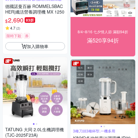
德國諾曼百赫 ROMMELSBAC
HER|纖活營養調理機 MX 1250
2,690
83折
$
4.7
(
2
)
8/4~8/16 七夕情人節 滿額94折
限時下殺
券
滿520享94折
加入購物車
TATUNG 大同 2.0L生機調理機
3種刀頭3種杯型,一機多用
(TJC-2025F23A)