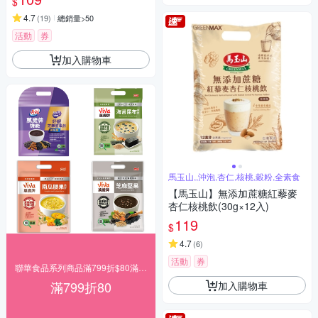
$
4.7
(
19
)
總銷量>50
活動
券
加入購物車
馬玉山,,沖泡,杏仁,核桃,穀粉,全素食
【馬玉山】無添加蔗糖紅藜麥
杏仁核桃飲(30g×12入)
119
$
4.7
(
6
)
活動
券
聯華食品系列商品滿799折$80滿額再送
滿799折80
加入購物車