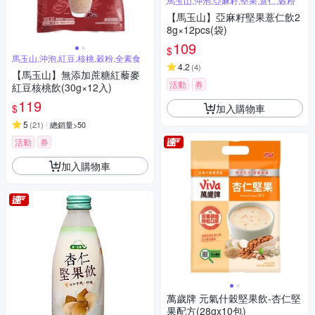
馬玉山,沖泡,亞麻籽,堅果,薏仁,穀粉
【馬玉山】亞麻籽堅果薏仁飲2
8g×12pcs(袋)
109
$
馬玉山,沖泡,紅豆,核桃,穀粉,全素食
4.2
(
4
)
【馬玉山】無添加蔗糖紅藜麥
活動
券
紅豆核桃飲(30g×12入)
119
加入購物車
$
5
(
21
)
總銷量>50
活動
券
加入購物車
萬歲牌 元氣什穀堅果飲-杏仁堅
果配方(28gx10包)