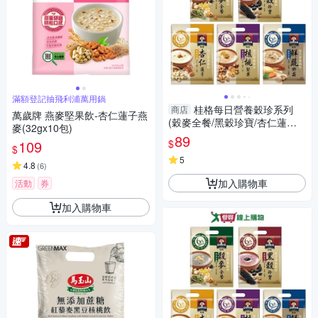
滿額登記抽飛利浦萬用鍋
桂格每日營養穀珍系列
商店
萬歲牌 燕麥堅果飲-杏仁蓮子燕
(穀麥全餐/黑穀珍寶/杏仁蓮子/
麥(32gx10包)
核桃堅果/鮮蔬野菇)(10入/袋)
89
$
109
【愛買】
$
5
4.8
(
6
)
加入購物車
活動
券
加入購物車