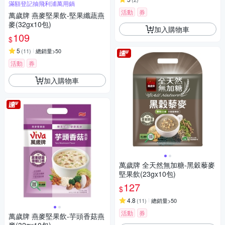
滿額登記抽飛利浦萬用鍋
活動
券
萬歲牌 燕麥堅果飲-堅果纖蔬燕
麥(32gx10包)
加入購物車
109
$
5
(
11
)
總銷量>50
活動
券
加入購物車
萬歲牌 全天然無加糖-黑穀藜麥
堅果飲(23gx10包)
127
$
4.8
(
11
)
總銷量>50
活動
券
萬歲牌 燕麥堅果飲-芋頭香菇燕