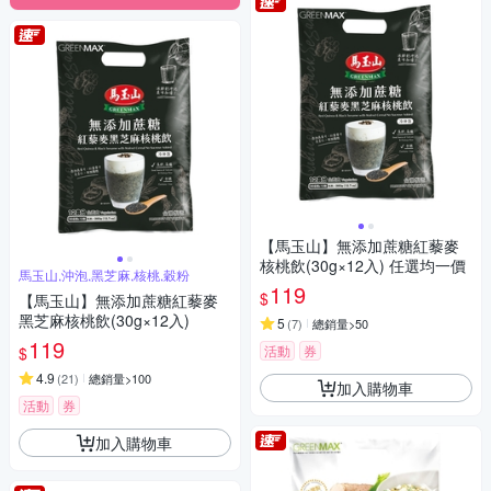
【馬玉山】無添加蔗糖紅藜麥
核桃飲(30g×12入) 任選均一價
馬玉山,沖泡,黑芝麻,核桃,穀粉
119
$
【馬玉山】無添加蔗糖紅藜麥
黑芝麻核桃飲(30g×12入)
5
(
7
)
總銷量>50
119
活動
券
$
4.9
(
21
)
總銷量>100
加入購物車
活動
券
加入購物車