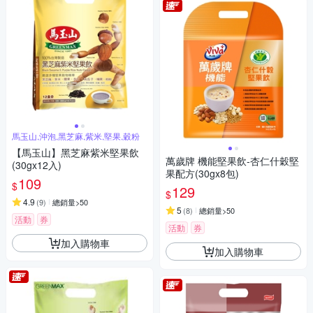
馬玉山,沖泡,黑芝麻,紫米,堅果,穀粉
【馬玉山】黑芝麻紫米堅果飲
萬歲牌 機能堅果飲-杏仁什穀堅
(30gx12入)
果配方(30gx8包)
109
$
129
$
4.9
(
9
)
總銷量>50
5
(
8
)
總銷量>50
活動
券
活動
券
加入購物車
加入購物車