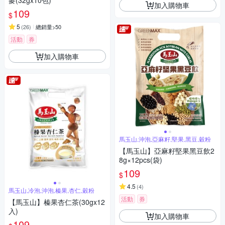
麥(32gx10包)
加入購物車
109
$
5
(
26
)
總銷量>50
活動
券
加入購物車
馬玉山,沖泡,亞麻籽,堅果,黑豆,穀粉
【馬玉山】亞麻籽堅果黑豆飲2
8g×12pcs(袋)
109
$
4.5
(
4
)
馬玉山,冷泡,沖泡,榛果,杏仁,穀粉
活動
券
【馬玉山】榛果杏仁茶(30gx12
入)
加入購物車
109