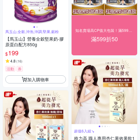
知名賣場高CP值大包裝！滿599現折 50！
馬玉山,全榖,沖泡,沖調,堅果,穀粉
滿599折50
【馬玉山】營養全穀堅果奶-膠
原蛋白配方850g
199
$
4.8
(
16
)
活動
券
加入購物車
超值6入組↘︎
格力高 職人專用杏仁果效果飲1