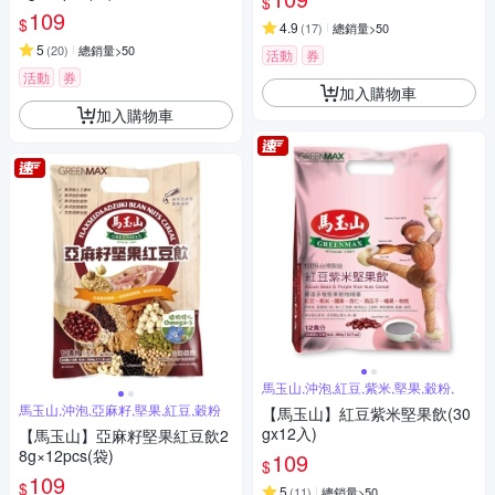
$
109
$
4.9
(
17
)
總銷量>50
5
(
20
)
總銷量>50
活動
券
活動
券
加入購物車
加入購物車
馬玉山,沖泡,紅豆,紫米,堅果,穀粉,
馬玉山,沖泡,亞麻籽,堅果,紅豆,穀粉
【馬玉山】紅豆紫米堅果飲(30
gx12入)
【馬玉山】亞麻籽堅果紅豆飲2
8g×12pcs(袋)
109
$
109
$
5
(
11
)
總銷量>50