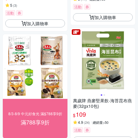
5
(
3
)
活動
券
活動
券
加入購物車
加入購物車
萬歲牌 燕麥堅果飲-海苔昆布燕
麥(32gx10包)
109
8/3-8/9 中元好食光 滿$788享9折
$
滿788享9折
4.9
(
24
)
總銷量>50
活動
券