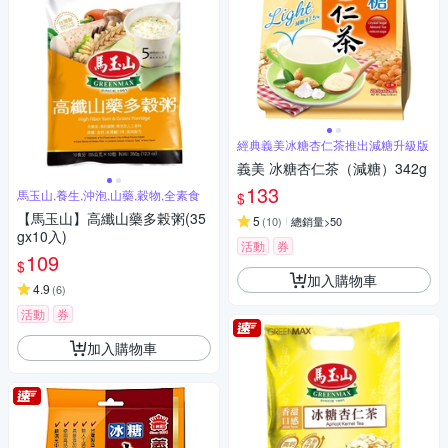
經典義美冰糖杏仁茶推出減糖升級版
義美 冰糖杏仁茶（減糖）342g
133
馬玉山,養生,沖泡,山藥,穀物,全素食
$
【馬玉山】高纖山藥多榖粥(35
5
(
10
)
總銷量>50
gx10入)
活動
券
109
$
加入購物車
4.9
(
6
)
活動
券
加入購物車