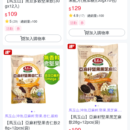
果配方(無加糖)(30gx10包)
【馬玉山】黑豆多穀堅果飲(30
gx12入)
129
$
109
$
4.9
(
17
)
總銷量>100
5
(
29
)
總銷量>100
活動
券
活動
券
加入購物車
加入購物車
馬玉山,沖泡,亞麻籽,堅果,黑芝麻,穀
粉
馬玉山,沖泡,亞麻籽,堅果,杏仁,穀粉
【馬玉山】亞麻籽堅果黑芝麻
飲28g×12pcs(袋)
【馬玉山】亞麻籽堅果杏仁飲2
8g×12pcs(袋)
109