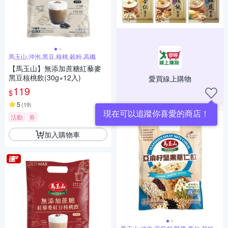
馬玉山,沖泡,黑豆,核桃,穀粉,高纖
【馬玉山】無添加蔗糖紅藜麥
黑豆核桃飲(30g×12入)
愛買線上購物
119
$
5
(
19
)
現在可以追蹤你喜愛的商店！
活動
券
加入購物車