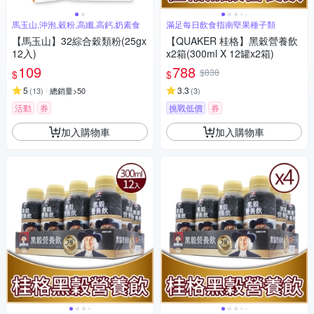
馬玉山,沖泡,穀粉,高纖,高鈣,奶素食
滿足每日飲食指南堅果種子類
【馬玉山】32綜合穀類粉(25gx
【QUAKER 桂格】黑穀營養飲
12入)
x2箱(300ml X 12罐x2箱)
109
788
$838
$
$
5
3.3
(
13
)
總銷量>50
(
3
)
活動
券
挑戰低價
券
加入購物車
加入購物車