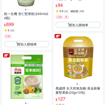
94
$
4.9
(
22
)
總銷量>100
統一生機 杏仁堅果飲(245mlx2
活動
券
4瓶)
699
加入購物車
$
5
(
28
)
活動
加入購物車
萬歲牌 全天然無加糖-黃金穀藜
麥堅果飲(23gx10包)
127
$
5
(
2
)