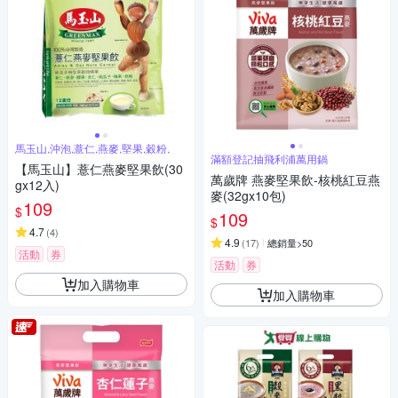
馬玉山,沖泡,薏仁,燕麥,堅果,穀粉,
滿額登記抽飛利浦萬用鍋
【馬玉山】薏仁燕麥堅果飲(30
萬歲牌 燕麥堅果飲-核桃紅豆燕
gx12入)
麥(32gx10包)
109
$
109
$
4.7
(
4
)
4.9
(
17
)
總銷量>50
活動
券
活動
券
加入購物車
加入購物車