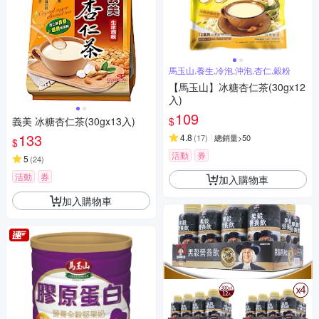
馬玉山,養生,冷泡,沖泡,杏仁,穀粉
【馬玉山】冰糖杏仁茶(30gx12
入)
109
$
義美 冰糖杏仁茶(30gx13入)
133
4.8
(
17
)
總銷量>50
$
活動
券
5
(
24
)
活動
券
加入購物車
加入購物車