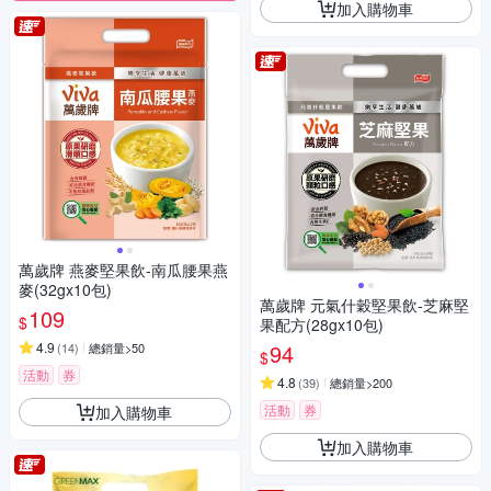
加入購物車
萬歲牌 燕麥堅果飲-南瓜腰果燕
麥(32gx10包)
萬歲牌 元氣什穀堅果飲-芝麻堅
109
$
果配方(28gx10包)
4.9
94
(
14
)
總銷量>50
$
活動
券
4.8
(
39
)
總銷量>200
活動
券
加入購物車
加入購物車