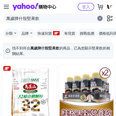
Yahoo購物中心
登入
分類
品牌
快速到貨
有現貨
挑戰低價
價格低到
找不到符合
萬歲牌什殼堅果飲
的商品，已為您顯示
堅果飲
的相
關結果。