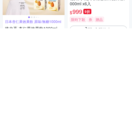
000ml x6入
999
9折
$
限時下殺
券
贈品
日本杏仁果效果飲 原味/無糖1000ml
格力高 杏仁果效果飲1000ml
加入購物車
(原味/無糖)
220
$
活動
券
加入購物車
格力高 職人專用杏仁果效果飲1
000ml 三罐超值組
777
$
活動
券
贈品