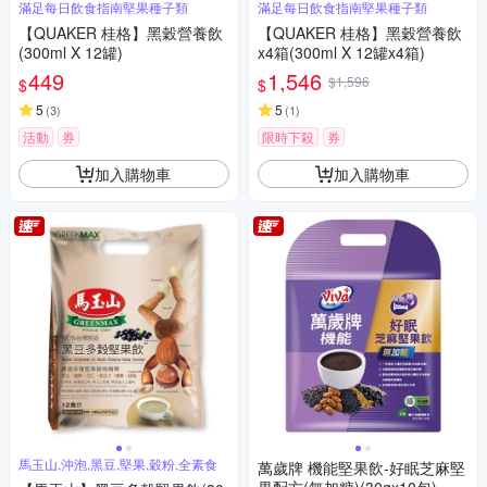
滿足每日飲食指南堅果種子類
滿足每日飲食指南堅果種子類
【QUAKER 桂格】黑穀營養飲
【QUAKER 桂格】黑穀營養飲
(300ml X 12罐)
x4箱(300ml X 12罐x4箱)
449
1,546
$1,596
$
$
5
5
(
3
)
(
1
)
活動
券
限時下殺
券
加入購物車
加入購物車
馬玉山,沖泡,黑豆,堅果,穀粉,全素食
萬歲牌 機能堅果飲-好眠芝麻堅