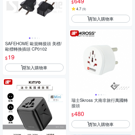
649
$
4.7
(
9
)
加入購物車
SAFEHOME 歐規轉接頭 美標/
歐標轉換插頭 CP0102
19
$
加入購物車
瑞士Skross 大南非旅行萬國轉
接頭
480
$
加入購物車