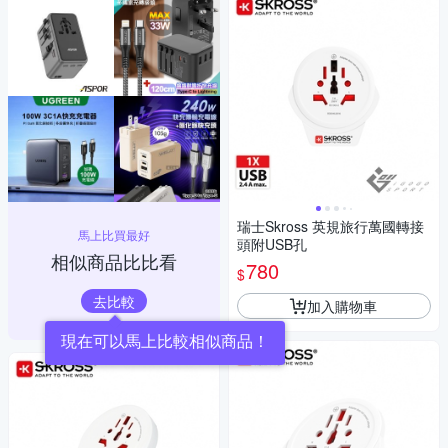
瑞士Skross 英規旅行萬國轉接
馬上比買最好
頭附USB孔
相似商品比比看
780
$
去比較
加入購物車