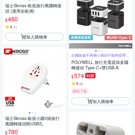
瑞士Skross 歐規旅行萬國轉接
頭 (適用全歐洲)
480
$
4
(
1
)
加入購物車
出國旅遊不再擔心插頭不能用或帶錯
轉接器
POLYWELL 旅行充電器加多國
轉接頭 Type-C+雙USB-A
574
83折
$
5
(
2
)
限時下殺
加入購物車
瑞士Skross 歐規小圓3插旅行
萬國轉接頭附USB孔
780
$