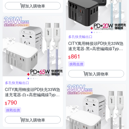
加入購物車
多孔快充輸出口
CITY萬用轉接頭PD快充33W急
速充電器-黑+高密編織線Type-
C to Lightning iphone/ipad充電
861
$
線-200cm
挑戰低價
加入購物車
多孔快充輸出口
CITY萬用轉接頭PD快充33W急
速充電器-白+高密編織線Type-
C to Type-C充電線-200cm
790
$
挑戰低價
加入購物車