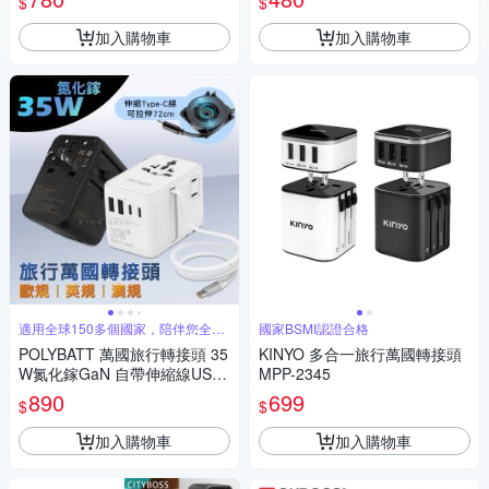
$
$
加入購物車
加入購物車
適用全球150多個國家，陪伴您全球
國家BSMI認證合格
走透
POLYBATT 萬國旅行轉接頭 35
KINYO 多合一旅行萬國轉接頭
W氮化鎵GaN 自帶伸縮線USB
MPP-2345
充電器 3種國際規格
890
699
$
$
加入購物車
加入購物車