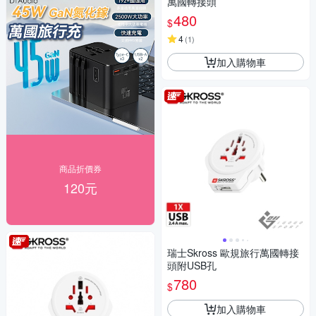
萬國轉接頭
480
$
4
(
1
)
加入購物車
商品折價券
120元
瑞士Skross 歐規旅行萬國轉接
頭附USB孔
780
$
加入購物車