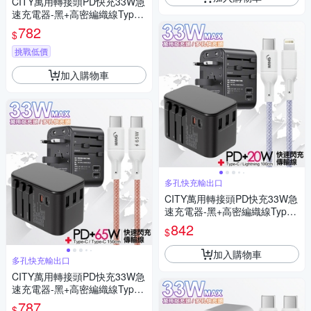
CITY萬用轉接頭PD快充33W急
速充電器-黑+高密編織線Type-
C to Type-C充電線-100cm
782
$
挑戰低價
加入購物車
多孔快充輸出口
CITY萬用轉接頭PD快充33W急
速充電器-黑+高密編織線Type-
C to Lightning iphone/ipad充電
842
$
線-100cm
加入購物車
多孔快充輸出口
CITY萬用轉接頭PD快充33W急
速充電器-黑+高密編織線Type-
C to Type-C充電線-150cm
787
$