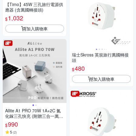
【Timo】45W 三孔旅行電源供
應器 (含萬國轉接頭)
1,032
$
加入購物車
瑞士Skross 英規旅行萬國轉接
頭
480
$
加入購物車
Allite A1 PRO 70W 1A+2C 氮
化鎵三孔快充 (附贈三合一萬國
轉接頭)
990
$
5
(
2
)