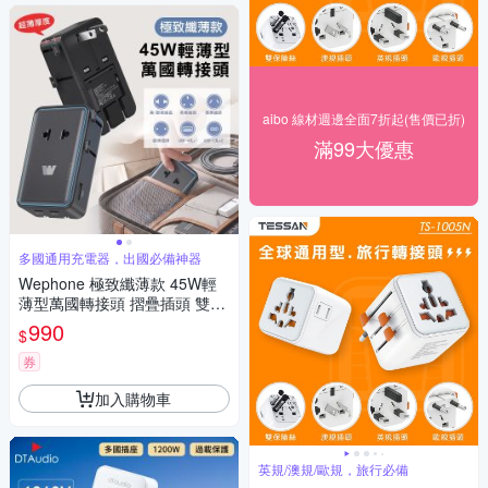
aibo 線材週邊全面7折起(售價已折)
滿99大優惠
多國通用充電器，出國必備神器
Wephone 極致纖薄款 45W輕
薄型萬國轉接頭 摺疊插頭 雙Ty
pe-C/USB-A輸出 出國必備
990
$
券
加入購物車
英規/澳規/歐規，旅行必備