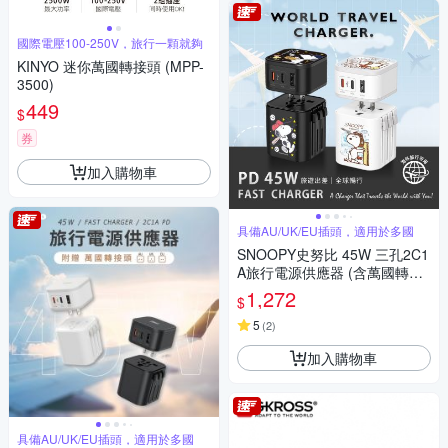
國際電壓100-250V，旅行一顆就夠
KINYO 迷你萬國轉接頭 (MPP-
3500)
449
$
券
加入購物車
具備AU/UK/EU插頭，適用於多國
SNOOPY史努比 45W 三孔2C1
A旅行電源供應器 (含萬國轉接
頭)
1,272
$
5
(
2
)
加入購物車
具備AU/UK/EU插頭，適用於多國