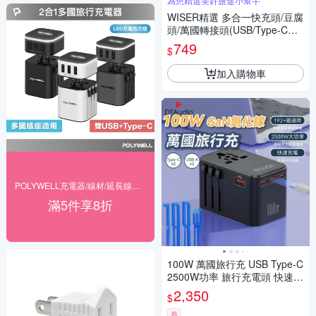
為您精選美好旅途小幫手
WISER精選 多合一快充頭/豆腐
頭/萬國轉接頭(USB/Type-C雙
認證)
749
$
加入購物車
POLYWELL充電器/線材/延長線▼下殺82折
滿5件享8折
100W 萬國旅行充 USB Type-C
2500W功率 旅行充電頭 快速充
電 萬用轉接頭 氮化鎵
2,350
$
券