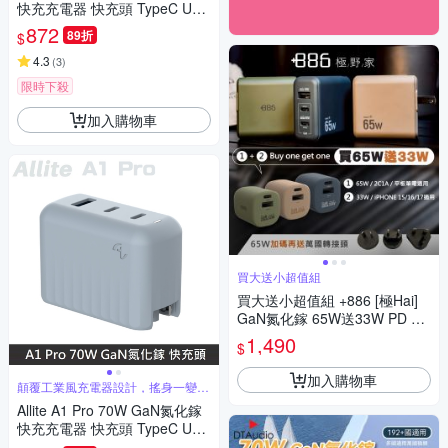
快充充電器 快充頭 TypeC USB
-C 附萬國轉接頭 - 淺灰褐
872
89折
$
4.3
(
3
)
限時下殺
加入購物車
買大送小超值組
買大送小超值組 +886 [極Hai]
GaN氮化鎵 65W送33W PD 快
充充電器 再加送萬國轉接頭 (3
1,490
$
色可選)
加入購物車
顛覆工業風充電器設計，搖身一變時
尚配件
Allite A1 Pro 70W GaN氮化鎵
快充充電器 快充頭 TypeC USB
-C 附萬國轉接頭 - 霧霾藍