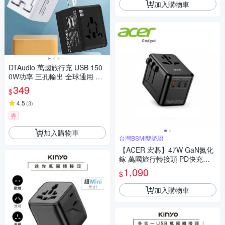
加入購物車
DTAudio 萬國旅行充 USB 150
0W功率 三孔輸出 全球通用 旅
行充電頭 快速充電 萬用轉接頭
349
$
充電頭 充電
4.5
(
3
)
券
加入購物車
台灣BSMI雙認證
【ACER 宏碁】47W GaN氮化
鎵 萬國旅行轉接頭 PD快充萬
用充(3C1A+1插座) 台灣BSMI
1,090
$
雙認證 出國旅遊
加入購物車