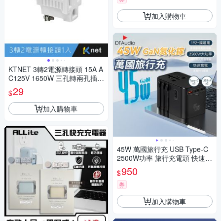
加入購物車
KTNET 3轉2電源轉接頭 15A A
C125V 1650W 三孔轉兩孔插座
轉接器 防火耐燃安全插頭 KTW
29
$
32H
加入購物車
45W 萬國旅行充 USB Type-C
2500W功率 旅行充電頭 快速充
電 萬用轉接頭 氮化鎵
950
$
券
加入購物車