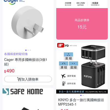
商品折價券
15元
各國插座輕鬆切換
Cager 專用多國轉接頭(3個1
組)
490
$
加入購物車
KINYO 多合一旅行萬國轉接頭
MPP2345-1