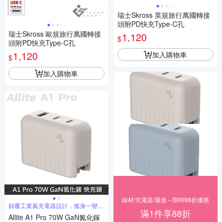
瑞士Skross 英規旅行萬國轉接
頭附PD快充Type-C孔
瑞士Skross 歐規旅行萬國轉接
1,120
$
頭附PD快充Type-C孔
1,120
加入購物車
$
加入購物車
線材/充電器/週邊～限時88折優惠
顛覆工業風充電器設計，搖身一變時
滿1件享88折
尚配件
Allite A1 Pro 70W GaN氮化鎵