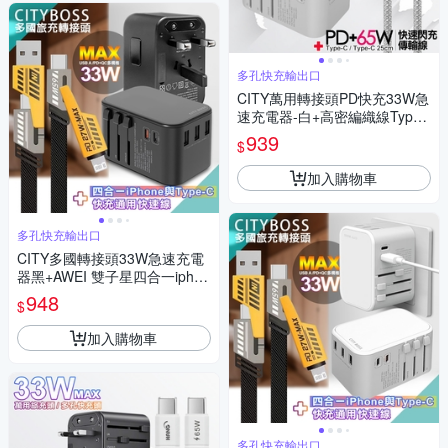
多孔快充輸出口
CITY萬用轉接頭PD快充33W急
速充電器-白+高密編織線Type-
C to Type-C充電線-25cm灰
939
$
加入購物車
多孔快充輸出口
CITY多國轉接頭33W急速充電
器黑+AWEI 雙子星四合一iphon
e與雙Type-C通用快速線
948
$
加入購物車
多孔快充輸出口