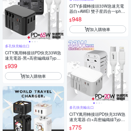
CITY多國轉接頭33W急速充電
器白+AWEI 雙子星四合一iphon
e與雙Type-C通用快速線
948
$
加入購物車
多孔快充輸出口
CITY萬用轉接頭PD快充33W急
速充電器-黑+高密編織線Type-
C to Type-C充電線-25cm灰
939
$
加入購物車
多孔快充輸出口
CITY萬用轉接頭PD快充33W急
速充電器-白+高密編織線Type-
C to Lightning iphone/ipad充電
775
$
線-25cm灰