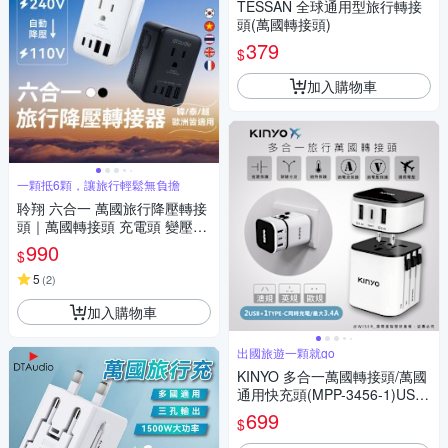
TESSAN 全球通用型旅行轉接
頭(萬國轉接頭)
379
$
加入購物車
一顆抵6顆，讓旅行輕鬆無負擔
聆翔 六合一 萬國旅行降壓轉接
頭｜萬國轉接頭 充電頭 變壓器
插座 110V 韓國 英國 澳洲 紐西
990
$
蘭 旅遊
5
(
2
)
加入購物車
出國旅遊一顆就go
KINYO 多合一萬國轉接頭/萬國
通用快充頭(MPP-3456-1)USB/
Type-C雙認證
699
$