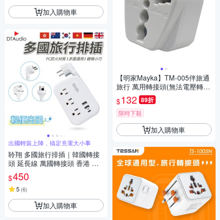
加入購物車
【明家Mayka】TM-005伴旅通
旅行 萬用轉接頭(無法電壓轉換
防火 萬國插頭)
132
89折
$
限時下殺
加入購物車
出國輕裝上陣，搞定充電大小事
聆翔 多國旅行排插｜韓國轉接
頭 延長線 萬國轉接頭 香港 泰
國 越南 磷青銅 插座 充電頭 歐
450
$
洲轉接頭
5
(
6
)
加入購物車