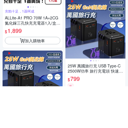
充勁十足，1器呵成
ALLite-A1 PRO 70W 1A+2CG
氮化鎵三孔快充充電器1入/盒
(支援PD/QC/PPS豆腐頭,BSMI
1,899
$
認證,原廠保固,附萬國轉接頭)
加入購物車
25W 萬國旅行充 USB Type-C
2500W功率 旅行充電頭 快速充
電 萬用轉接頭 氮化鎵
799
$
券
加入購物車
25W 萬國旅行充 USB Type-C
2500W功率 旅行充電頭 快速充