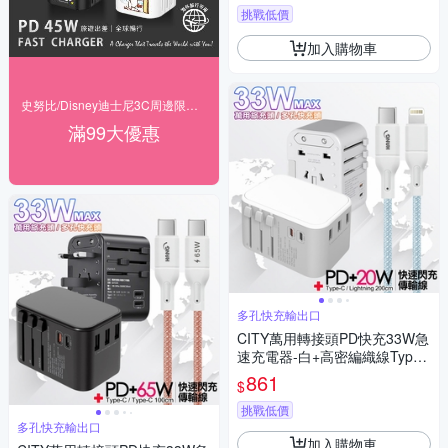
挑戰低價
加入購物車
史努比/Disney迪士尼3C周邊限時優惠
滿99大優惠
多孔快充輸出口
CITY萬用轉接頭PD快充33W急
速充電器-白+高密編織線Type-
C to Lightning iphone/ipad充電
861
$
線-200cm
挑戰低價
多孔快充輸出口
加入購物車