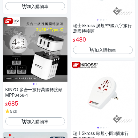
加入購物車
瑞士Skross 澳規/中國八字旅行
萬國轉接頭
480
$
加入購物車
KINYO 多合一旅行萬國轉接頭
MPP3456-1
685
$
5
(
2
)
加入購物車
瑞士Skross 歐規小圓3插旅行