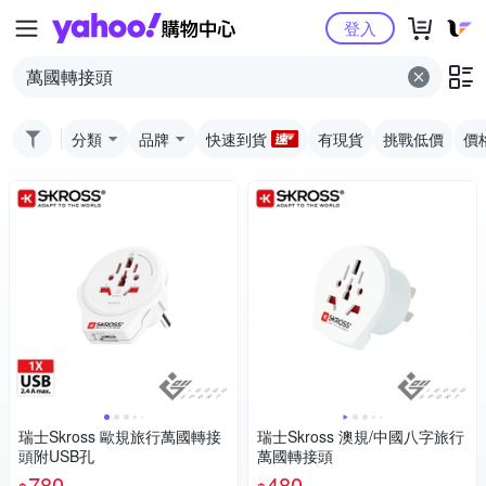
Yahoo購物中心
登入
分類
品牌
快速到貨
有現貨
挑戰低價
價
瑞士Skross 歐規旅行萬國轉接
瑞士Skross 澳規/中國八字旅行
頭附USB孔
萬國轉接頭
780
480