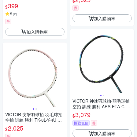
$
球拍 練習球拍 訓練球拍 兒童球
399
$
券
拍/GS5100)
5
(
2
)
加入購物車
券
加入購物車
VICTOR 神速羽球拍-羽毛球拍
空拍 訓練 勝利 ARS-ETA-C-4U
黑藍綠黃
3,079
VICTOR 突擊羽球拍-羽毛球拍
$
空拍 訓練 勝利 TK-8L-Y-4U 淺
挑戰低價
券
粉白金綠
2,025
$
加入購物車
券