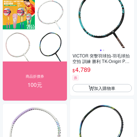
VICTOR 突擊羽球拍-羽毛球拍
空拍 訓練 勝利 TK-Onigiri PRO
-U-4U 黑藍綠白橘
4,789
$
商品折價券
券
100元
加入購物車