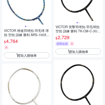
VICTOR 突擊羽球拍-羽毛球拍
VICTOR 神速羽球拍-羽毛球 球
空拍 訓練 勝利 TK-CM-C-3U
拍 空拍 訓練 勝利 ARS-100X-B
黑金銀
2,729
$
深藍綠黃銀
4,764
$
挑戰低價
券
券
加入購物車
加入購物車