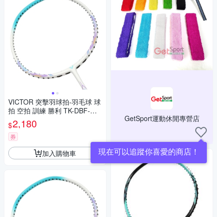
VICTOR 突擊羽球拍-羽毛球 球
拍 空拍 訓練 勝利 TK-DBF-M-4
GetSport運動休閒專營店
U 湖水綠白紫
2,180
$
券
現在可以追蹤你喜愛的商店！
加入購物車