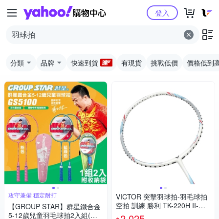
Yahoo購物中心
登入
分類
品牌
快速到貨
有現貨
挑戰低價
價格低到
攻守兼備 穩定耐打
VICTOR 突擊羽球拍-羽毛球拍
空拍 訓練 勝利 TK-220H II-M-3
【GROUP STAR】群星鐵合金
U 白銀水藍紅
5-12歲兒童羽毛球拍2入組(羽
2,025