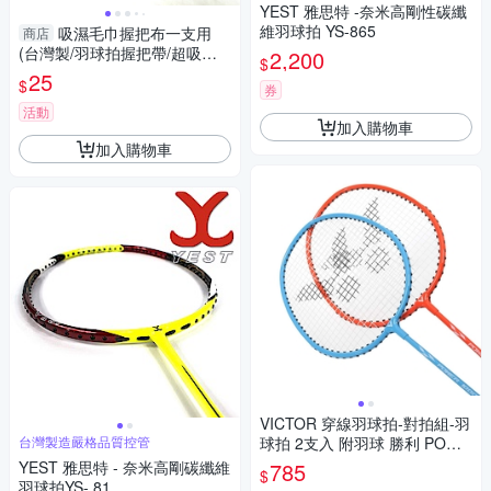
YEST 雅思特 -奈米高剛性碳纖
維羽球拍 YS-865
吸濕毛巾握把布一支用
商店
(台灣製/羽球拍握把帶/超吸汗/
2,200
$
球具/羽毛球/GetSport)
25
$
券
活動
加入購物車
加入購物車
VICTOR 穿線羽球拍-對拍組-羽
台灣製造嚴格品質控管
球拍 2支入 附羽球 勝利 POWE
R1000-MO 寶藍橘
YEST 雅思特 - 奈米高剛碳纖維
785
$
羽球拍YS- 81