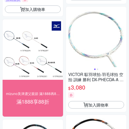
加入購物車
VICTOR 馭羽球拍-羽毛球拍 空
拍 訓練 勝利 DX-PHECDA-A 白
湖水綠紫
3,080
$
mizuno美津濃父親節 滿1888再88折
券
滿1888享88折
加入購物車