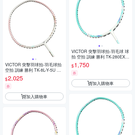
VICTOR 突擊羽球拍-羽毛球 球
拍 空拍 訓練 勝利 TK-280EX-R
-4U 馬卡龍綠白
1,750
VICTOR 突擊羽球拍-羽毛球拍
$
空拍 訓練 勝利 TK-8L-Y-5U 淺
券
粉白金綠
2,025
$
加入購物車
券
加入購物車