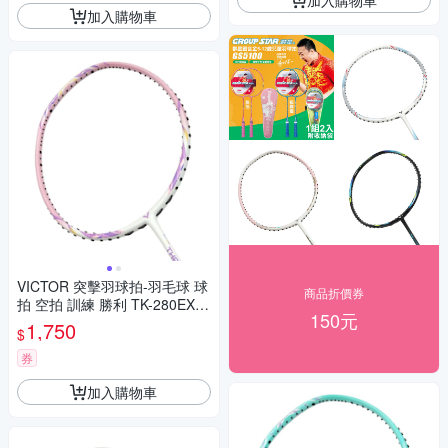
加入購物車
VICTOR 突擊羽球拍-羽毛球 球
商品折價券
拍 空拍 訓練 勝利 TK-280EX-T
150元
-4U 粉紅紫白
1,750
$
券
加入購物車