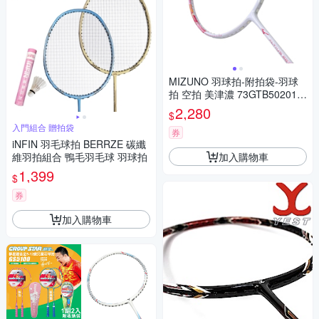
MIZUNO 羽球拍-附拍袋-羽球
拍 空拍 美津濃 73GTB50201
白紅粉橘
2,280
$
入門組合 贈拍袋
券
iNFIN 羽毛球拍 BERRZE 碳纖
加入購物車
維羽拍組合 鴨毛羽毛球 羽球拍
1,399
$
券
加入購物車