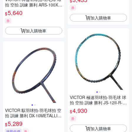
$
拍 空拍 訓練 勝利 ARS-100X U
券
ltra-G-3U 黑藍綠黃銀
5,640
$
加入購物車
券
加入購物車
VICTOR 極速羽球拍-羽毛球 球
拍 空拍 訓練 勝利 JS-12II-R-3
U 湖綠黑金白
4,930
VICTOR 馭羽球拍-羽毛球拍 空
$
拍 訓練 勝利 DX-10METALLIC-
券
B-4U 丈青橘紫
5,289
$
加入購物車
挑戰低價
券