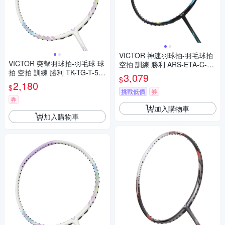
VICTOR 神速羽球拍-羽毛球拍
VICTOR 突擊羽球拍-羽毛球 球
空拍 訓練 勝利 ARS-ETA-C-3U
拍 空拍 訓練 勝利 TK-TG-T-5U
黑藍綠黃
3,079
$
薰衣紫白藍
2,180
$
挑戰低價
券
券
加入購物車
加入購物車