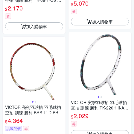
空拍 訓練 勝利 TK-66-Y-G6 淺
F-J-5U 紫粉銀
5,070
$
粉綠白
2,170
$
券
券
加入購物車
加入購物車
VICTOR 突擊羽球拍-羽毛球拍
VICTOR 亮劍羽球拍-羽毛球拍
空拍 訓練 勝利 TK-220H II-A-3
空拍 訓練 勝利 BRS-LTD PRO-
U 黑白綠紫
2,029
$
D-3U 紅白金
4,364
$
券
挑戰低價
券
加入購物車