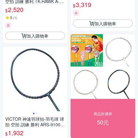
空拍 訓練 勝利 TK-HAWK A-5U
粉黑
3,319
$
G6 白金銀
2,520
$
券
5
(
1
)
加入購物車
券
加入購物車
商品折價券
VICTOR 神速羽球拍-羽毛球 球
50元
拍 空拍 訓練 勝利 ARS-9100-B
靛藍綠
1,932
$