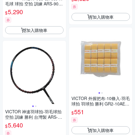
毛球 球拍 空拍 訓練 ARS-90K
券
METALLIC-R-3U 黑白綠紫銀
5,290
$
加入購物車
券
加入購物車
VICTOR 外握把布-10條入-羽毛
球拍 羽球拍 勝利 GR2-10AE
白黃
551
VICTOR 神速羽球拍-羽毛球拍
$
空拍 訓練 勝利 台灣製 ARS-HS
券
PLUS-C-3U 黑藍銀紅
5,640
$
加入購物車
券