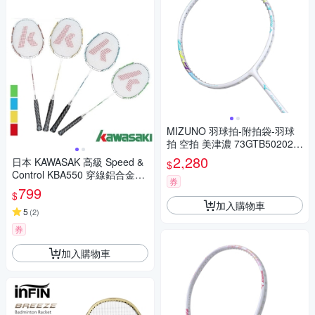
MIZUNO 羽球拍-附拍袋-羽球
拍 空拍 美津濃 73GTB50202
白湖綠紫黃
2,280
日本 KAWASAK 高級 Speed &
$
Control KBA550 穿線鋁合金羽
券
球拍/羽毛球拍
799
$
加入購物車
5
(
2
)
券
加入購物車