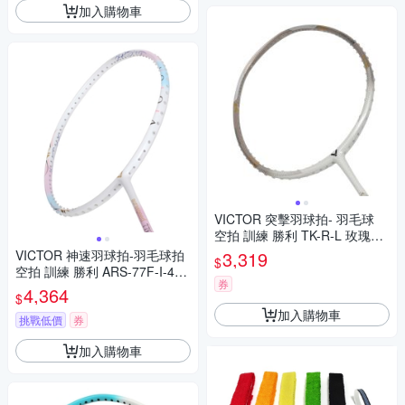
加入購物車
VICTOR 突擊羽球拍- 羽毛球
空拍 訓練 勝利 TK-R-L 玫瑰金
白
VICTOR 神速羽球拍-羽毛球拍
3,319
$
空拍 訓練 勝利 ARS-77F-I-4U
券
粉紅藍白金
4,364
$
加入購物車
挑戰低價
券
加入購物車