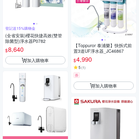
登記送15%購物金
(全省安裝)櫻花快捷高效(雙管
除菌型)淨水器P0782
【Toppuror 泰浦樂】快拆式前
8,640
$
置3道UF淨水器_JC46867
4,990
加入購物車
$
5
(
1
)
券
加入購物車