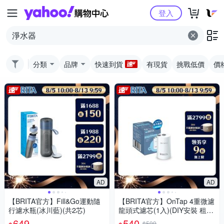
Yahoo購物中心
登入
分類
品牌
快速到貨
有現貨
挑戰低價
價
AD
AD
【BRITA官方】Fill&Go運動隨
【BRITA官方】OnTap 4重微濾
行濾水瓶(冰川藍)(共2芯)
龍頭式濾芯(1入)(DIY安裝 租屋
喝水神器)
649
540
$599