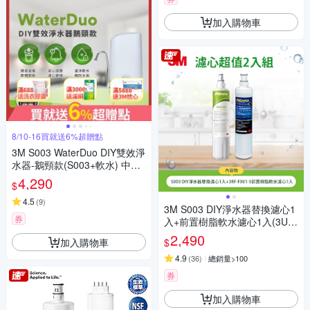
加入購物車
8/10-16買就送6%超贈點
3M S003 WaterDuo DIY雙效淨
水器-鵝頸款(S003+軟水) 中南
部推薦
4,290
$
4.5
(
9
)
3M S003 DIY淨水器替換濾心1
券
入+前置樹脂軟水濾心1入(3US-
F003-5+3RF-F001-5)-超值2入
2,490
加入購物車
$
組 同款WaterDuo/L21濾心組
4.9
(
36
)
總銷量>100
券
加入購物車