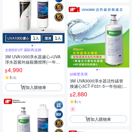
全館8折UP 滿額再送贈
3M UVA1000淨水器濾心+UVA
淨水器紫外線殺菌燈匣(一年份
超值組)
4,990
$
結帳驚喜價
5
(
5
)
3M UVA3000淨水器活性碳替
換濾心3CT-F031-5一年份組(可
加入購物車
通用3US-F011-5/ 3US-F009s-
2,880
$
5)
5
(
1
)
券
加入購物車