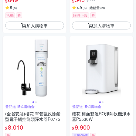
$
$
5
4.9
(
5
)
(
6
)
總銷量>50
活動
券
限時下殺
券
加入購物車
加入購物車
登記送15%購物金
登記送15%購物金
(全省安裝)櫻花 單管強效除鉛
櫻花 檯面雙溫RO淨熱飲機淨水
型電子觸控龍頭淨水器P0775
器P5530W
8,010
9,900
$
$
券
挑戰低價
券