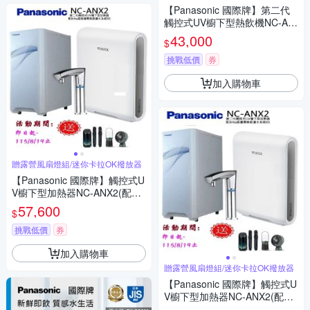
【Panasonic 國際牌】第二代
觸控式UV櫥下型熱飲機NC-AN
X2(配EVERPOLL直出RO淨水
43,000
$
器RO-600)
挑戰低價
券
加入購物車
贈露營風扇燈組/迷你卡拉OK撥放器
【Panasonic 國際牌】觸控式U
V櫥下型加熱器NC-ANX2(配BR
ITA超微濾X9淨水器)
57,600
$
挑戰低價
券
加入購物車
贈露營風扇燈組/迷你卡拉OK撥放器
【Panasonic 國際牌】觸控式U
V櫥下型加熱器NC-ANX2(配BR
ITA超濾X6淨水器)