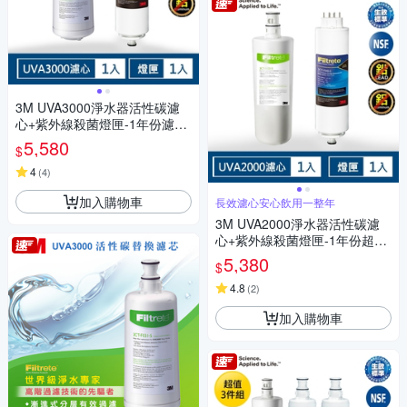
3M UVA3000淨水器活性碳濾
心+紫外線殺菌燈匣-1年份濾心
超值組(適用T21飲水機)
5,580
$
4
(
4
)
加入購物車
長效濾心安心飲用一整年
3M UVA2000淨水器活性碳濾
心+紫外線殺菌燈匣-1年份超值
組
5,380
$
4.8
(
2
)
加入購物車