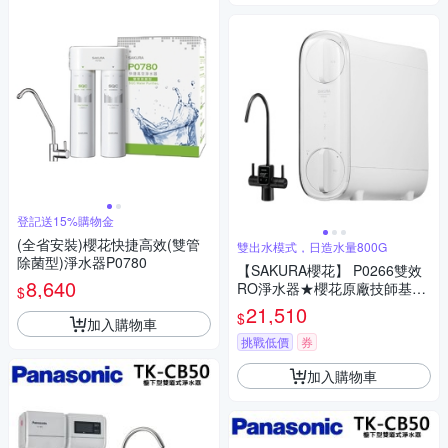
登記送15%購物金
(全省安裝)櫻花快捷高效(雙管
雙出水模式，日造水量800G
除菌型)淨水器P0780
【SAKURA櫻花】 P0266雙效
8,640
RO淨水器★櫻花原廠技師基本
$
安裝★
21,510
$
加入購物車
挑戰低價
券
加入購物車