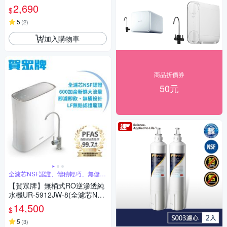
入(超值3入組) 等同L22濾心組
2,690
$
5
(
2
)
加入購物車
商品折價券
50元
全濾芯NSF認證、體積輕巧、無儲壓
桶RO
【賀眾牌】無桶式RO逆滲透純
水機UR-5912JW-8(全濾芯NSF
認證/廚下型/淨水器/全電壓適
14,500
$
用/原廠)
5
(
3
)