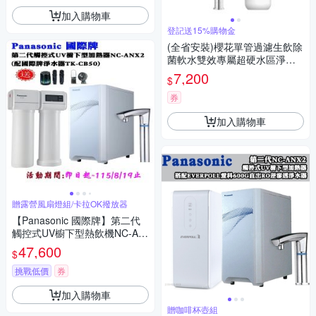
加入購物車
登記送15%購物金
(全省安裝)櫻花單管過濾生飲除
菌軟水雙效專屬超硬水區淨水
器P0773
7,200
$
券
加入購物車
贈露營風扇燈組/卡拉OK撥放器
【Panasonic 國際牌】第二代
觸控式UV櫥下型熱飲機NC-AN
X2(配國際牌淨水器TK-CB50)
47,600
$
挑戰低價
券
加入購物車
贈咖啡杯壺組