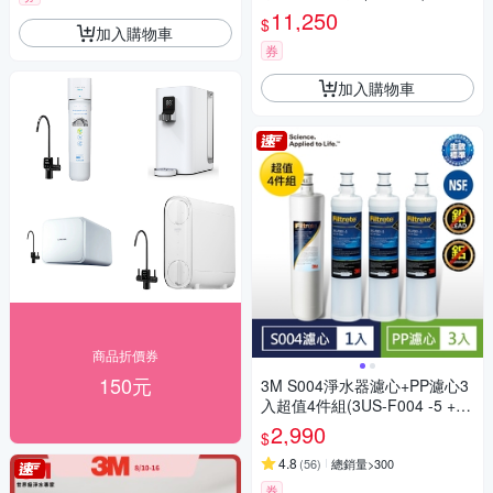
11,250
$
加入購物車
券
加入購物車
商品折價券
150元
3M S004淨水器濾心+PP濾心3
入超值4件組(3US-F004 -5 +F0
01-5) 一年份組
2,990
$
4.8
(
56
)
總銷量>300
券