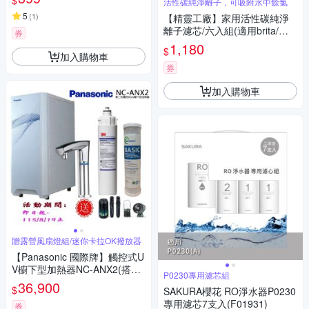
活性碳純淨離子，可吸附水中餘氯
壺/淨水器/過濾水壺/飲水壺)(K0
292-03)
5
(
1
)
【精靈工廠】家用活性碳純淨
離子濾芯/六入組(適用brita/萊
券
卡/歌林/除垢濾芯/過濾濾芯/淨
1,180
$
水壺/淨水器/過濾水壺/飲水壺)
加入購物車
(K0292-03)
券
加入購物車
贈露營風扇燈組/迷你卡拉OK撥放器
【Panasonic 國際牌】觸控式U
V櫥下型加熱器NC-ANX2(搭配
P0230專用濾芯組
3M淨水器)
36,900
$
SAKURA櫻花 RO淨水器P0230
專用濾芯7支入(F01931)
券