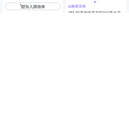
加入購物車
結帳驚喜價
3M 極淨便捷系列S003淨水器
專用濾心超值兩入組3US-F003
-5(一年份濾心組)
3,790
$
4.9
(
9
)
總銷量>50
券
加入購物車
結帳驚喜價
3M 極淨便捷系列S008淨水器
專用濾心F008(一年份組)
2,690
$
券
加入購物車
雙出水模式依需求選擇純水生飲或過