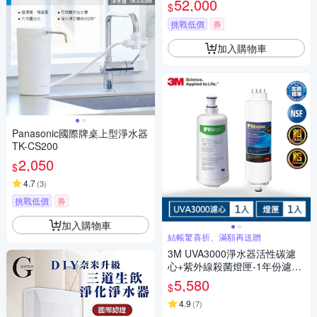
52,000
$
挑戰低價
券
加入購物車
Panasonic國際牌桌上型淨水器
TK-CS200
2,050
$
4.7
(
3
)
挑戰低價
券
加入購物車
結帳驚喜折、滿額再送贈
3M UVA3000淨水器活性碳濾
心+紫外線殺菌燈匣-1年份濾心
超值組
5,580
$
4.9
(
7
)