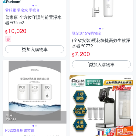
零耗電 零廢水 零噪音
普家康 全方位守護的前置淨水
器FGline3
10,020
$
登記送15%購物金
券
(全省安裝)櫻花快捷高效生飲淨
水器P0772
加入購物車
7,200
$
加入購物車
P0233專用濾芯組