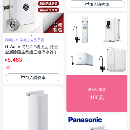
加入購物車
我喝的水 掌握在自己手裡
G-Water 簡易DIY櫥上型-除重
金屬除菌生飲級三道淨水器 (N
ano-3XT)
5,463
$
券
加入購物車
商品折價券
100元