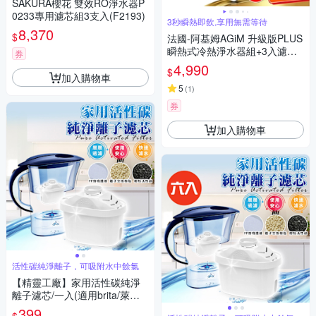
SAKURA櫻花 雙效RO淨水器P
0233專用濾芯組3支入(F2193)
3秒瞬熱即飲,享用無需等待
8,370
$
法國-阿基姆AGiM 升級版PLUS
瞬熱式冷熱淨水器組+3入濾芯/
券
冷熱飲水機/開飲機 IW-2701
4,990
$
加入購物車
5
(
1
)
券
加入購物車
活性碳純淨離子，可吸附水中餘氯
【精靈工廠】家用活性碳純淨
離子濾芯/一入(適用brita/萊卡/
歌林/除垢濾芯/過濾濾芯/淨水
399
$