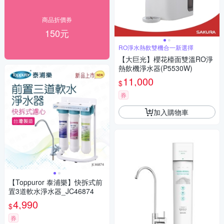
商品折價券
150元
RO淨水熱飲雙機合一新選擇
【大巨光】櫻花檯面雙溫RO淨
熱飲機淨水器(P5530W)
11,000
$
券
加入購物車
【Toppuror 泰浦樂】快拆式前
置3道軟水淨水器_JC46874
4,990
$
券