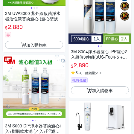
3M UVA3000 紫外線殺菌淨水
器活性碳替換濾心 (濾心型號:3
CT-F031-5)
2,880
$
券
加入購物車
3M S004淨水器濾心+PP濾心2
入超值3件組(3US-F004-5 +F0
01-5)
2,890
$
5
(
4
)
總銷量>100
挑戰低價
加入購物車
3M S003 DIY淨水器替換濾心1
入+樹脂軟水濾心1入+PP濾心1