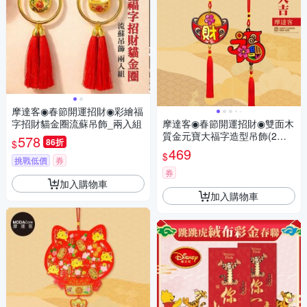
摩達客◉春節開運招財◉彩繪福
字招財貓金圈流蘇吊飾_兩入組
摩達客◉春節開運招財◉雙面木
質金元寶大福字造型吊飾(2入
578
86折
$
一對)
469
$
挑戰低價
券
券
加入購物車
加入購物車