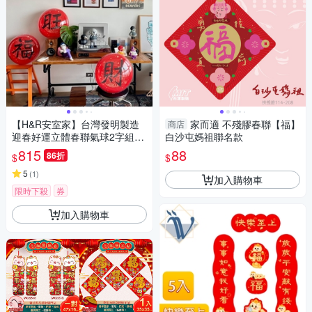
【H&R安室家】台灣發明製造
家而適 不殘膠春聯【福】
商店
迎春好運立體春聯氣球2字組合
白沙屯媽祖聯名款
(春/福)(旺/滿)(發/財) 共三款式
815
88
86折
$
$
可選
5
(
1
)
加入購物車
限時下殺
券
加入購物車