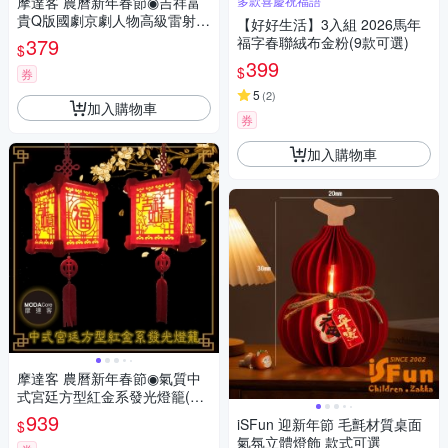
摩達客 農曆新年春節◉吉祥富
多款喜慶祝福語
貴Q版國劇京劇人物高級雷射紙
【好好生活】3入組 2026馬年
卡紅包袋套組(8入)
379
福字春聯絨布金粉(9款可選)
$
399
$
券
5
(
2
)
加入購物車
券
加入購物車
摩達客 農曆新年春節◉氣質中
式宮廷方型紅金系發光燈籠(福
+吉祥如意)2入組
939
iSFun 迎新年節 毛氈材質桌面
$
氣氛立體燈飾 款式可選