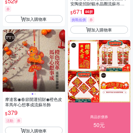
529
$
安陶瓷招財貓水晶圈流蘇吊飾_
兩入組
券
671
86折
$
加入購物車
挑戰低價
券
加入購物車
摩達客◉春節開運招財◉橙色皮
革馬年心想事成流蘇吊飾
379
$
商品折價券
活動
券
50元
加入購物車