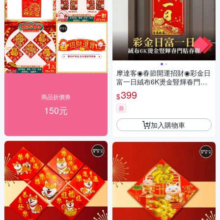
摩達客◉春節開運招財◉彩金日
富一日絨布6K燙金豎輝春門貼
春聯(單片入)
399
$
商品折價券
150元
券
加入購物車