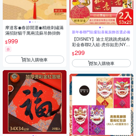
摩達客◉春節開運◉精緻刺繡滿
新年春聯門貼窗貼喜氣裝飾首選必備
滿招財貓千萬兩流蘇吊飾掛飾
【DISNEY】迪士尼跳跳虎絨布
999
$
彩金春聯2入組-虎你如意(NYT0
券
207)
299
$
加入購物車
加入購物車