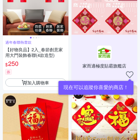
過年春聯熱賣款
【好物良品】2入_春節創意家
用大門裝飾春聯(4款造型)
250
$
家而適極度貼霸旗艦店
券
加入購物車