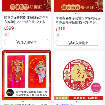
摩達客◉春節開運招財◉新年斗
摩達客◉春節開運招財◉刺繡皮
方春聯(12入一組/6款2入)-多款
革燙金福字招財貓斗方-單片春
可選
聯
399
319
$
$
券
券
加入購物車
加入購物車