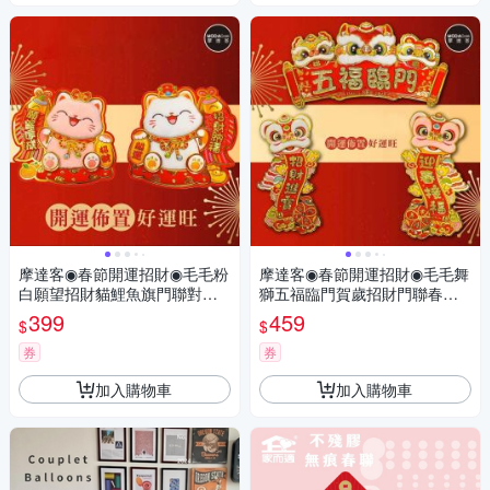
摩達客◉春節開運招財◉毛毛粉
摩達客◉春節開運招財◉毛毛舞
白願望招財貓鯉魚旗門聯對聯
獅五福臨門賀歲招財門聯春聯
春聯兩片組
三片組-橫批+左右對聯
399
459
$
$
券
券
加入購物車
加入購物車