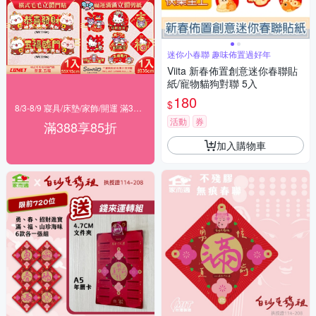
迷你小春聯 趣味佈置過好年
Viita 新春佈置創意迷你春聯貼
紙/寵物貓狗對聯 5入
180
$
8/3-8/9 寢具/床墊/家飾/開運 滿388享85折
活動
券
滿388享85折
加入購物車