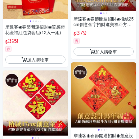
摩達客◉春節開運招財◉植絨25
cm創意金字招財進寶福斗方2
摩達客◉春節開運招財◉質感藍
片組春聯牆貼
379
花金福紅包袋套組(12入一組)
$
329
券
$
券
加入購物車
加入購物車
摩達客◉春節開運招財◉創意設