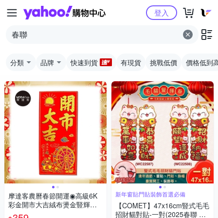
Yahoo購物中心
登入
分類
品牌
快速到貨
有現貨
挑戰低價
價格低到
新年窗貼門貼裝飾首選必備
摩達客農曆春節開運◉高級6K
彩金開市大吉絨布燙金豎輝春
【COMET】47x16cm豎式毛毛
門貼春聯(單片入)
招財貓對貼-一對(2025春聯 過
359