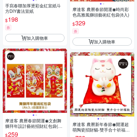
手寫春聯加厚燙彩金紅宣紙斗
摩達客 農曆春節開運◉時尚彩
方DIY書法宣紙
色高雅風獅頭藝術紅包袋(8入)
198
$
329
$
券
券
加入購物車
加入購物車
摩達客 農曆春節開運◉文創舞
摩達客 農曆新年春節◉開運超
獅拜年設計藝術招財紅包袋(6
萌陶瓷招財貓-雙手合十祈福款/
入)
259
$
撲滿存錢桶擺飾桌飾(含坐墊)