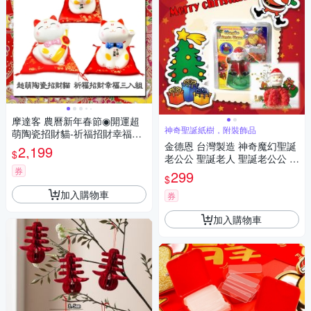
摩達客 農曆新年春節◉開運超
神奇聖誕紙樹，附裝飾品
萌陶瓷招財貓-祈福招財幸福三
入組-撲滿存錢桶擺飾(含坐墊)
金德恩 台灣製造 神奇魔幻聖誕
2,199
$
老公公 聖誕老人 聖誕老公公 交
換禮物 聖誕節 老公公 聖誕 交
券
299
$
換禮物 開花樹
加入購物車
券
加入購物車