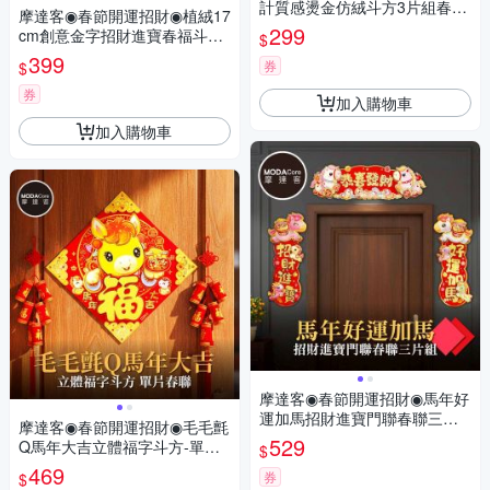
計質感燙金仿絨斗方3片組春聯
摩達客◉春節開運招財◉植絨17
牆貼-多款可選
299
cm創意金字招財進寶春福斗方
$
3片組春聯牆貼
399
券
$
券
加入購物車
加入購物車
摩達客◉春節開運招財◉馬年好
運加馬招財進寶門聯春聯三片
摩達客◉春節開運招財◉毛毛氈
組-橫批+左右對聯
529
Q馬年大吉立體福字斗方-單片
$
春聯
469
券
$