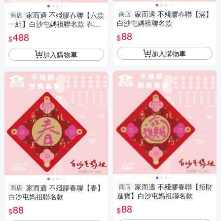
家而適 不殘膠春聯【滿】
商店
家而適 不殘膠春聯【六款
商店
白沙屯媽祖聯名款
一組】白沙屯媽祖聯名款 春、
福、滿、招財進寶、山珍海
88
488
$
$
味、勇
加入購物車
加入購物車
家而適 不殘膠春聯【招財
商店
家而適 不殘膠春聯【春】
商店
進寶】白沙屯媽祖聯名款
白沙屯媽祖聯名款
88
88
$
$