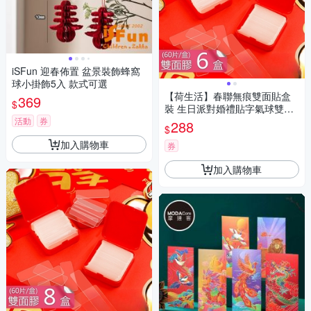
iSFun 迎春佈置 盆景裝飾蜂窩
球小掛飾5入 款式可選
【荷生活】春聯無痕雙面貼盒
369
$
裝 生日派對婚禮貼字氣球雙面
膠-6盒
活動
券
288
$
加入購物車
券
加入購物車