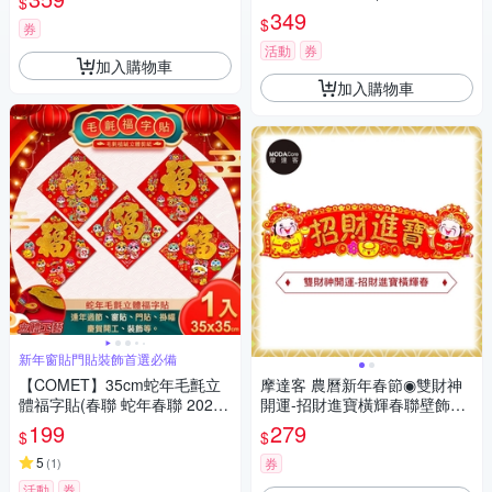
$
年春聯 招財 門貼)
349
$
券
活動
券
加入購物車
加入購物車
新年窗貼門貼裝飾首選必備
【COMET】35cm蛇年毛氈立
摩達客 農曆新年春節◉雙財神
體福字貼(春聯 蛇年春聯 2025
開運-招財進寶橫輝春聯壁飾橫
春聯 春聯斗方 2025斗方/1321
聯橫幅
199
279
$
$
40)
5
(
1
)
券
活動
券