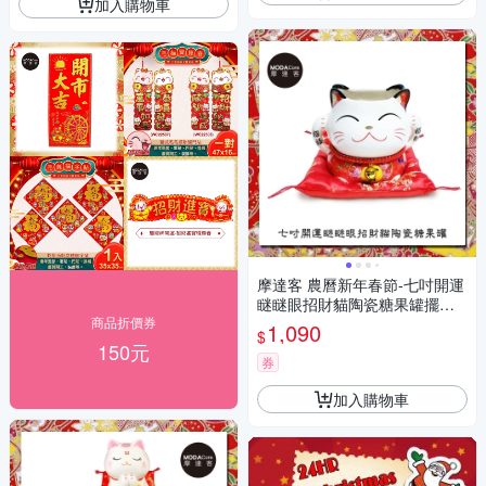
加入購物車
摩達客 農曆新年春節-七吋開運
瞇瞇眼招財貓陶瓷糖果罐擺飾
商品折價券
桌飾(含坐墊)
1,090
$
150元
券
加入購物車