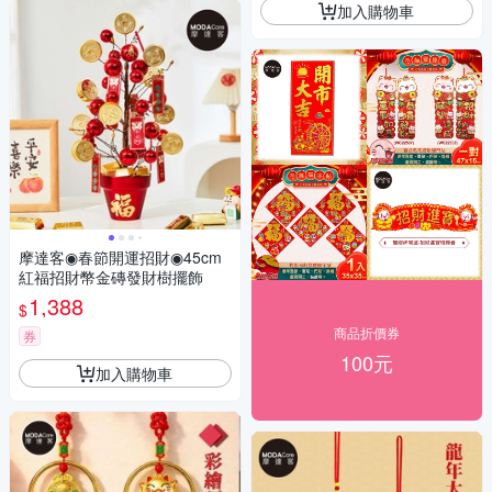
加入購物車
摩達客◉春節開運招財◉45cm
紅福招財幣金磚發財樹擺飾
1,388
$
商品折價券
券
100元
加入購物車