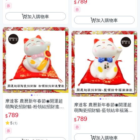
789
$
券
券
加入購物車
加入購物車
摩達客 農曆新年春節◉開運超
摩達客 農曆新年春節◉開運超
萌陶瓷招財貓-粉領結招財進寶
萌陶瓷招財貓-藍領結幸福滿滿
款/撲滿存錢桶擺飾桌飾(含坐
789
$
款/撲滿存錢桶擺飾桌飾(含坐
789
墊)
$
墊)
5
(
1
)
券
券
加入購物車