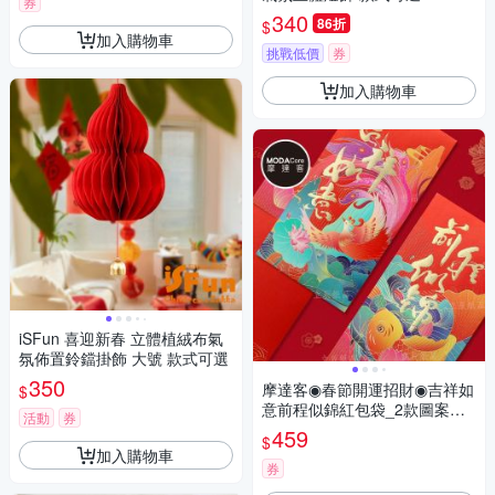
券
340
86折
$
加入購物車
挑戰低價
券
加入購物車
iSFun 喜迎新春 立體植絨布氣
氛佈置鈴鐺掛飾 大號 款式可選
350
摩達客◉春節開運招財◉吉祥如
$
意前程似錦紅包袋_2款圖案共1
活動
券
2入組
459
$
加入購物車
券