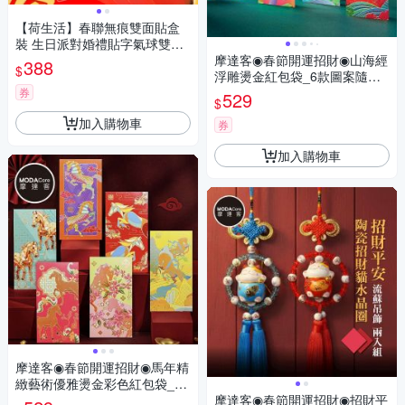
【荷生活】春聯無痕雙面貼盒
裝 生日派對婚禮貼字氣球雙面
膠-8盒
摩達客◉春節開運招財◉山海經
388
$
浮雕燙金紅包袋_6款圖案隨機
共12入組
券
529
$
加入購物車
券
加入購物車
摩達客◉春節開運招財◉馬年精
緻藝術優雅燙金彩色紅包袋_6
款圖案共12入組
摩達客◉春節開運招財◉招財平