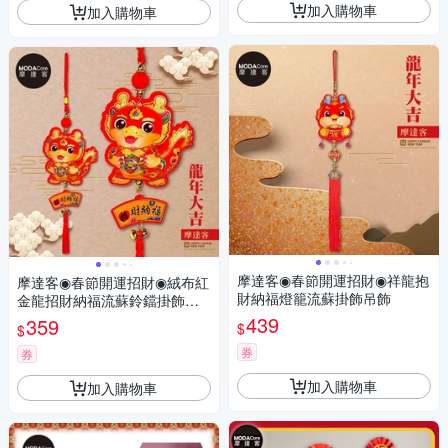
加入購物車
加入購物車
摩達客◉春節開運招財◉祥龍抱
摩達客◉春節開運招財◉絨布紅
財納福燈籠流蘇掛飾吊飾
金龍招財納福流蘇鈴鐺掛飾吊
飾
439
359
$
$
券
券
加入購物車
加入購物車