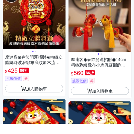
摩達客◉春節開運招財◉精緻立
摩達客◉春節開運招財◉14cm
體舞獅波浪緞布底紋原木流蘇
精緻刺繡緞布小馬流蘇擺飾吊
吊飾掛飾
425
飾_兩入組
86折
$
560
86折
$
挑戰低價
券
挑戰低價
券
加入購物車
加入購物車