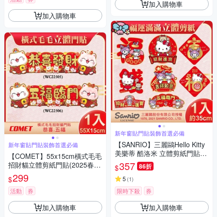
加入購物車
加入購物車
新年窗貼門貼裝飾首選必備
【SANRIO】三麗鷗Hello Kitty
新年窗貼門貼裝飾首選必備
美樂蒂 酷洛米 立體剪紙門貼
【COMET】55x15cm橫式毛毛
(春聯 窗貼 門貼)
357
招財貓立體剪紙門貼(2025春聯
86折
$
窗貼 門貼)
299
$
5
(
1
)
活動
券
限時下殺
券
加入購物車
加入購物車