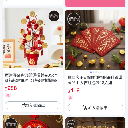
摩達客◉春節開運招財◉35cm
摩達客◉春節開運招財◉精緻燙
紅福招財麻將金磚發財樹擺飾
金開工大吉紅包袋12入組
988
$
419
$
券
券
加入購物車
加入購物車