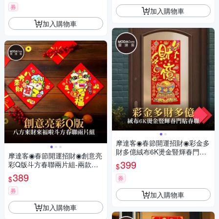
券
加入購物車
加入購物車
摩達客◉春節開運招財◉彩金多
財多億絨布6K燙金豎輝春門貼
摩達客◉春節開運招財◉創意亮
春聯(單片入)
399
彩Q版斗方春聯兩片組-兩款可
$
選
389
券
$
券
加入購物車
加入購物車