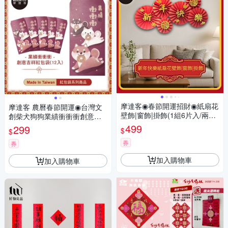
摩達客◉春節開運招財◉紙扇花
摩達客 農曆春節開運◉台灣文
壁飾|窗飾|掛飾(1組6片入/兩款
創柴犬狗狗業績衝衝衝創意設
可選)
計吉祥紅包袋(共12入)
499
299
$
$
券
券
加入購物車
加入購物車