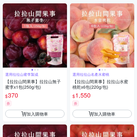
選用拉拉山蜜李製成
選用拉拉山名產水蜜桃
【拉拉山間果事】拉拉山無子
【拉拉山間果事】拉拉山水蜜
蜜李x1包(250g/包)
桃乾x6包(220g/包)
370
1,550
$
$
券
券
加入購物車
加入購物車