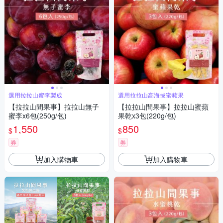
選用拉拉山蜜李製成
選用拉拉山高海拔蜜蘋果
【拉拉山間果事】拉拉山無子
【拉拉山間果事】拉拉山蜜蘋
蜜李x6包(250g/包)
果乾x3包(220g/包)
1,550
850
$
$
券
券
加入購物車
加入購物車