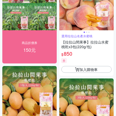
選用拉拉山名產水蜜桃
【拉拉山間果事】拉拉山水蜜
商品折價券
桃乾x3包(220g/包)
150元
850
$
券
加入購物車