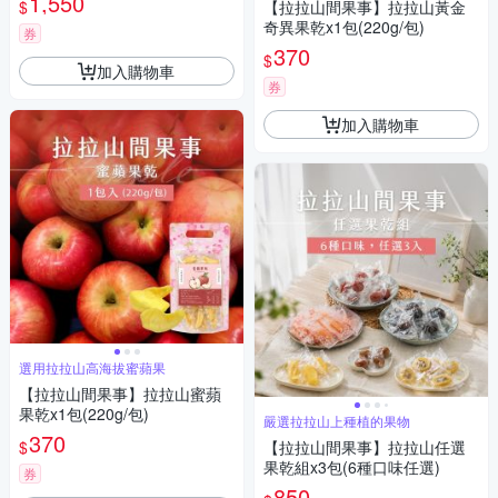
1,550
$
【拉拉山間果事】拉拉山黃金
奇異果乾x1包(220g/包)
券
370
$
加入購物車
券
加入購物車
選用拉拉山高海拔蜜蘋果
【拉拉山間果事】拉拉山蜜蘋
果乾x1包(220g/包)
嚴選拉拉山上種植的果物
370
$
【拉拉山間果事】拉拉山任選
果乾組x3包(6種口味任選)
券
850