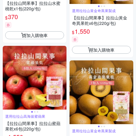
【拉拉山間果事】拉拉山水蜜
桃乾x1包(220g/包)
選用拉拉山黃金奇異果製成
370
$
【拉拉山間果事】拉拉山黃金
奇異果乾x6包(220g/包)
券
1,550
$
加入購物車
券
加入購物車
選用拉拉山高海拔蜜蘋果
【拉拉山間果事】拉拉山蜜蘋
果乾x6包(220g/包)
選用拉拉山黃金奇異果製成