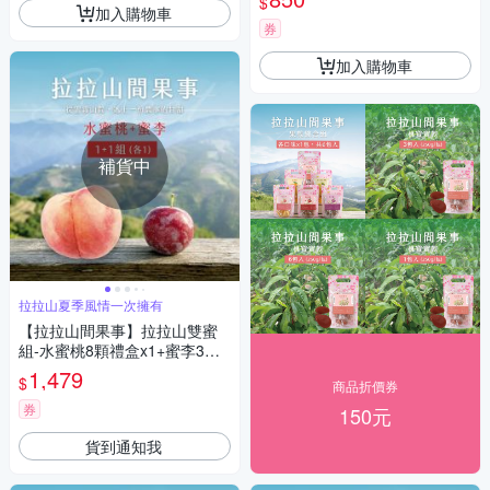
$
加入購物車
券
加入購物車
補貨中
拉拉山夏季風情一次擁有
【拉拉山間果事】拉拉山雙蜜
組-水蜜桃8顆禮盒x1+蜜李3斤
禮盒x1
1,479
$
商品折價券
券
150元
貨到通知我