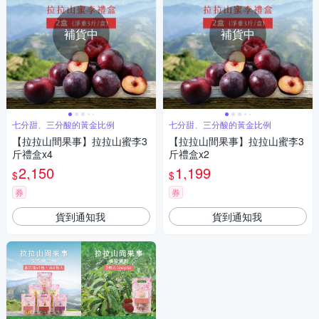
補貨中
補貨中
七分甜、三分酸的黃金比例
七分甜、三分酸的黃金比例
【拉拉山間果事】拉拉山蜜李3
【拉拉山間果事】拉拉山蜜李3
斤禮盒x4
斤禮盒x2
2,150
1,199
$
$
券
券
貨到通知我
貨到通知我