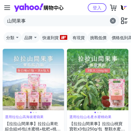
Yahoo購物中心
登入
分類
品牌
快速到貨
有現貨
挑戰低價
價格低到
選用拉拉山高海拔蜜蘋果
選用拉拉山名產水蜜桃幼果
【拉拉山間果事】拉拉山果乾
【拉拉山間果事】拉拉山桃寶
綜合組x6包(水蜜桃+枇杷+桃寶
寶乾x3包(250g/包_整顆水蜜桃