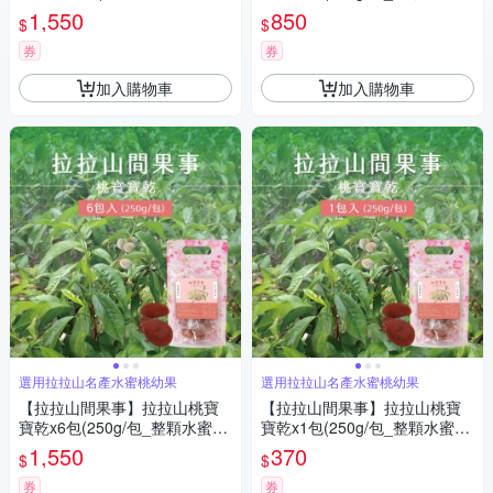
寶+蜜李+奇異果+蜜蘋果)
粒)
1,550
850
$
$
券
券
加入購物車
加入購物車
選用拉拉山名產水蜜桃幼果
選用拉拉山名產水蜜桃幼果
【拉拉山間果事】拉拉山桃寶
【拉拉山間果事】拉拉山桃寶
寶乾x6包(250g/包_整顆水蜜桃
寶乾x1包(250g/包_整顆水蜜桃
粒)
粒)
1,550
370
$
$
券
券