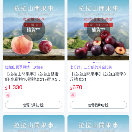
補貨中
補貨中
拉拉山夏季風情一次擁有
七分甜、三分酸的黃金比例
【拉拉山間果事】拉拉山雙蜜
【拉拉山間果事】拉拉山蜜李3
組-水蜜桃10顆禮盒x1+蜜李3斤
斤禮盒x1
禮盒x1
1,330
670
$
$
券
券
貨到通知我
貨到通知我