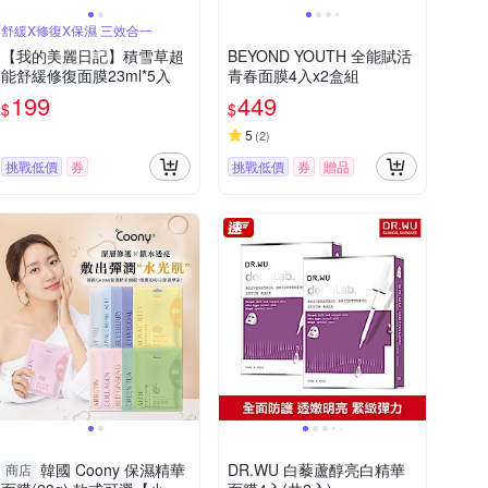
舒緩X修復X保濕 三效合一
【我的美麗日記】積雪草超
BEYOND YOUTH 全能賦活
能舒緩修復面膜23ml*5入
青春面膜4入x2盒組
199
449
$
$
5
(
2
)
挑戰低價
券
挑戰低價
券
贈品
韓國 Coony 保濕精華
DR.WU 白藜蘆醇亮白精華
商店