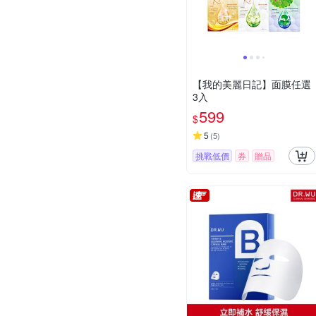
【我的美麗日記】面膜任選
3入
599
$
5
(
5
)
挑戰低價
券
贈品