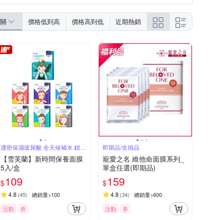
MUS
MEDI-PEEL
MEDITHERAPY
)
依商品標示
EXP 2028.7
SHISEIDO 資生堂
ReVive
關
價格低到高
價格高到低
近期熱銷
效期2027.08
2026-02-02
St.Clare 聖克萊爾
SUQQU
產品包裝標示。
UNICAT 變臉貓
VT COSMETICS
請參照商品介紹
效期至2027.3.1
荷生活
雪芙蘭
XP 2028.4
2028/03
2028/12/2
品所示
3年(實際效期依瓶身所示)
濃密保濕玻尿酸 全天候補水 鎖水
即期品/盒損品
儲水
【雪芙蘭】新時間保養面膜
寵愛之名 維他命面膜系列_
5入/盒
單盒任選(即期品)
109
159
$
$
4.8
4.8
(
45
)
總銷量>100
(
34
)
總銷量>600
活動
券
活動
券