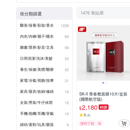
Kanebo 佳麗寶
kiret
如外包裝所示
效期2028.04
去角質
沐浴乳/沐浴露/沐
NAKANO 中野製藥
Neu
1476 筆結果
依分類篩選
依包裝所示
距消費者拿到3
Sulwhasoo 雪花秀
SAN
製造日期或有效期限，請詳見產
醫美/保養/彩妝/香水
1226
SEXYLOOK 西西露
SU
正確效期請以實際出貨商品標示
內衣/內褲/襪子/睡衣
69
WHOO 后
其他品牌
36個月
2028/08/12
圖書/票券/影音/文具
59
如包裝所示
依商品包裝標
日用清潔/洗沐/美髮
23
養生/保健/美體/醫療
22
家電/冷氣/視聽/按摩
21
家具/寢具/收納/修繕
19
SK-II 青春敷面膜10片/盒裝
(國際航空版)
女裝/男裝/牛仔休閒
15
2,180
85折
$
手機/相機/耳機/穿戴
10
5
(
3
)
限時下殺
券
婦幼/童鞋/玩具/樂器
6