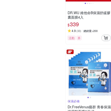
DR.WU 維他命B保濕舒緩膠
囊面膜4入
339
$
4.9
(
33
)
總銷量>200
活動
券
保濕必備
Dr.FreeVenus藝群 青春保濕