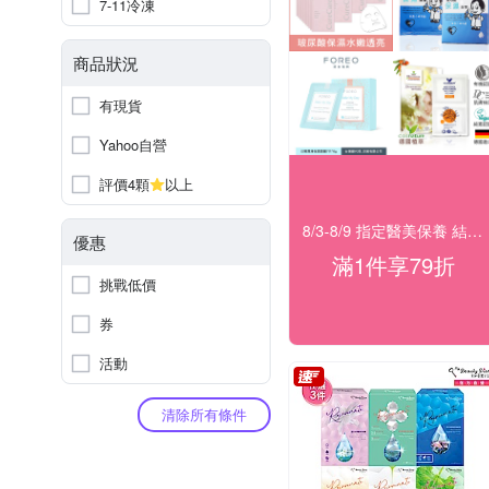
7-11冷凍
商品狀況
有現貨
Yahoo自營
評價4顆
以上
8/3-8/9 指定醫美保養 結帳79折
優惠
滿1件享79折
挑戰低價
券
活動
清除所有條件