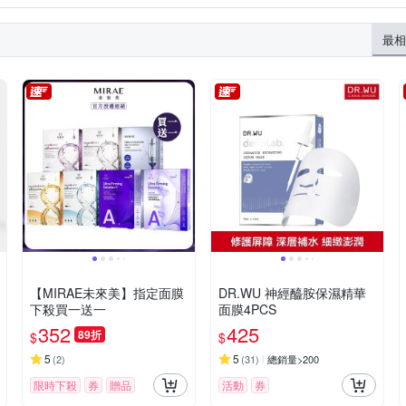
Kracie 葵緹亞
LA MER 海洋拉娜
MIKIMOTO 御木本
MO
見產品外包裝
2025/04～2028/04 (詳見商品簡介
2026-02-15
浴精
卸妝
定妝
BB霜/CC霜/飾底乳
trogena 露得清
ORIGINS 品木宣言
Polynia 璞亞
NILLKIN
最相
65日
依商品外包裝所示
詳見商品圖標所示
詳見商品外包裝
A 莎娜
SHISEIDO 資生堂東京櫃
Sisley 希思黎
SK-II/SK2
品包裝標示
保存期限三年，製造日期或有效期限，請詳見
2026/12
THE BODY SHOP 美體小舖
TTM 提提研
NGBOON EDITOR
為主。
製造日期均依包裝上的實際標示為準
2024.03 / 2027.03
台鹽生技
我的心機
我的美麗日記
未來美
森下仁丹
5年
請詳見產品包裝標示。
依商品詳細內文標示
三年
E
示
依包裝上標示
依商品包裝顯示
依產品包裝標示
依商
【MIRAE未來美】指定面膜
DR.WU 神經醯胺保濕精華
下殺買一送一
面膜4PCS
352
425
89折
$
$
5
5
(
2
)
(
31
)
總銷量>200
限時下殺
券
贈品
活動
券