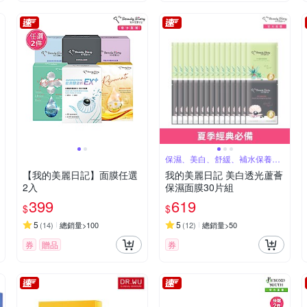
保濕、美白、舒緩、補水保養技
能一組搞定
【我的美麗日記】面膜任選
我的美麗日記 美白透光蘆薈
2入
保濕面膜30片組
399
619
$
$
5
5
(
14
)
總銷量>100
(
12
)
總銷量>50
券
贈品
券