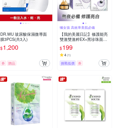
懶女孩 高效率美肌必備
DR.WU 玻尿酸保濕微導面
【我的美麗日記】修護能亮
膜3PCS(共3入)
雙激雙激粹EX+黑珍珠面膜2
3ml*6入
1,200
199
$
$
4
(
1
)
券
贈品
挑戰低價
券