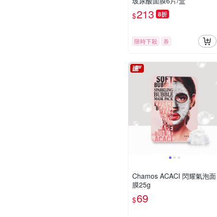
玻尿酸面膜6片/盒
213
8折
$
限時下殺
券
Chamos ACACI 閃耀氣泡面
膜25g
69
$