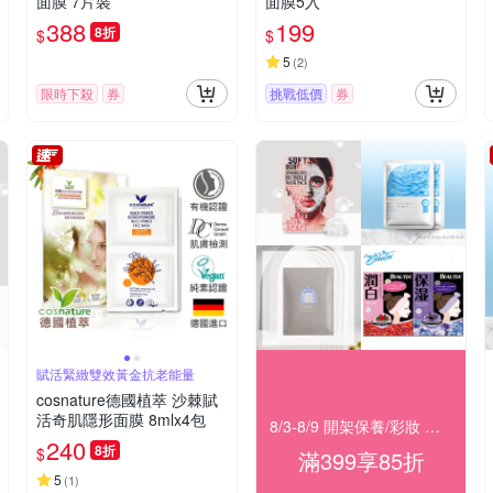
面膜 7片裝
面膜5入
388
199
8折
$
$
5
(
2
)
限時下殺
券
挑戰低價
券
賦活緊緻雙效黃金抗老能量
cosnature德國植萃 沙棘賦
活奇肌隱形面膜 8mlx4包
8/3-8/9 開架保養/彩妝 滿399結帳85折
240
8折
$
滿399享85折
5
(
1
)