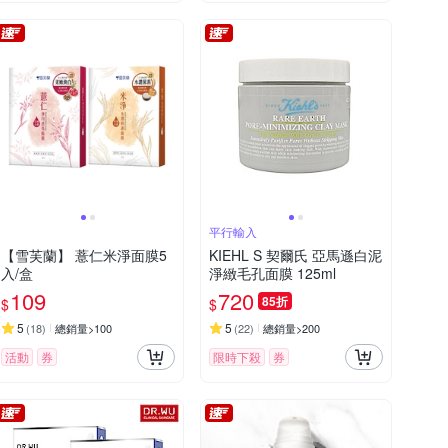
平行輸入
【雪芙蘭】 薏仁米淨面膜5
KIEHL S 契爾氏 亞馬遜白泥
入/盒
淨緻毛孔面膜 125ml
109
720
85折
$
$
5
5
(
18
)
總銷量>100
(
22
)
總銷量>200
活動
券
限時下殺
券