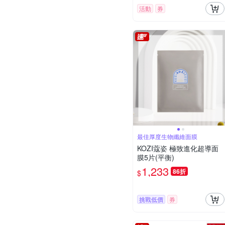
活動
券
最佳厚度生物纖維面膜
KOZI蔻姿 極致進化超導面
膜5片(平衡)
1,233
86折
$
挑戰低價
券