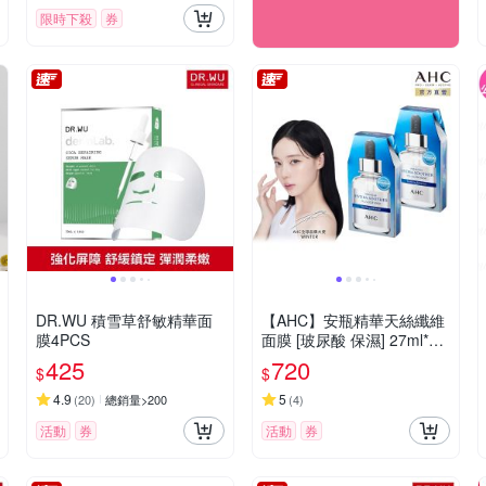
限時下殺
券
DR.WU 積雪草舒敏精華面
【AHC】安瓶精華天絲纖維
膜4PCS
面膜 [玻尿酸 保濕] 27ml*5
片 / 盒_2入組
425
720
$
$
4.9
5
(
20
)
總銷量>200
(
4
)
活動
券
活動
券