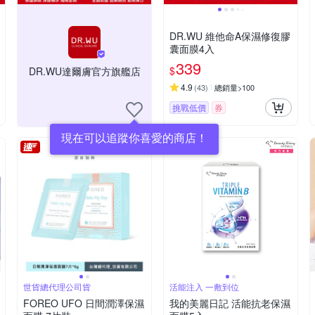
DR.WU 維他命A保濕修復膠
囊面膜4入
339
$
DR.WU達爾膚官方旗艦店
4.9
(
43
)
總銷量>100
挑戰低價
券
現在可以追蹤你喜愛的商店！
世貨總代理公司貨
活能注入 一敷到位
FOREO UFO 日間潤澤保濕
我的美麗日記 活能抗老保濕