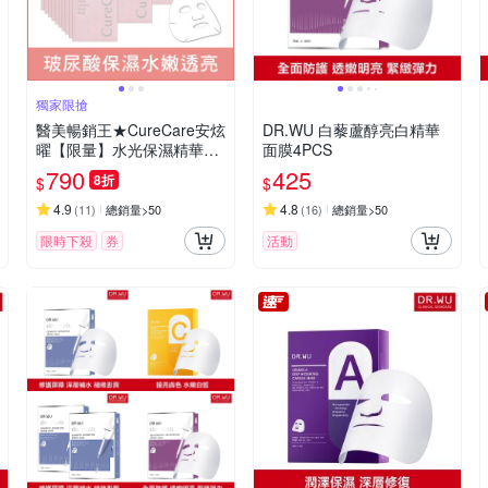
獨家限搶
醫美暢銷王★CureCare安炫
DR.WU 白藜蘆醇亮白精華
曜【限量】水光保濕精華面
面膜4PCS
膜40片★原價5160
790
425
8折
$
$
4.9
4.8
(
11
)
總銷量>50
(
16
)
總銷量>50
限時下殺
券
活動