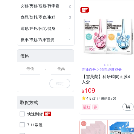
女鞋/男鞋/包包/行李箱
2
食品/飲料/零食/生鮮
2
運動/戶外/休閒/健身
1
機車/導航/汽車百貨
1
價格
-
高達百分之95高純度成分
【雪芙蘭】科研時間面膜4
入盒
確定
109
$
4.8
(
21
)
總銷量>50
取貨方式
活動
券
快速到貨
7-11常溫