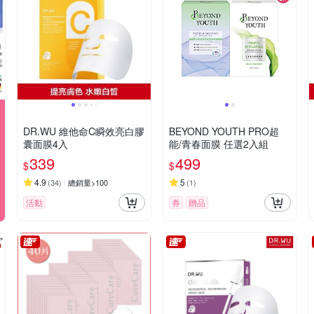
DR.WU 維他命C瞬效亮白膠
BEYOND YOUTH PRO超
囊面膜4入
能/青春面膜 任選2入組
339
499
$
$
4.9
5
(
34
)
總銷量>100
(
1
)
活動
券
贈品