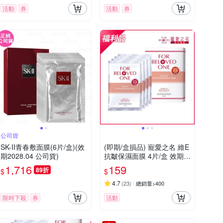
活動
券
活動
券
公司貨
SK-II青春敷面膜(6片/盒)(效
(即期/盒損品) 寵愛之名 維E
期2028.04 公司貨)
抗皺保濕面膜 4片/盒 效期:2
027/01/14
1,716
159
89折
$
$
4.7
(
23
)
總銷量>400
限時下殺
券
活動