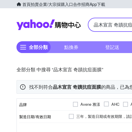
首頁
拍賣
企業/大宗採購入口
合作招商
App下載
Yahoo購物中心
全部分類
點換券
登記送
全部分類 中搜尋 “品木宣言 奇蹟抗痘面膜”
找不到符合
品木宣言 奇蹟抗痘面膜
的商品，已為
Avene 雅漾
AHC
品牌
CLARINS 克蘭詩
CLIN
三年，製造日期或有效期限，請
製造日期/有效日期
品牌名稱
Dr. May 美博士
EASY 
請參考圖文或
2026/02/02
面膜/凍膜/凝凍/泥膜
專櫃
臉部眼部
各種肌膚
全年齡
開架
大人
手足保養
乾性肌膚
醫美/藥局
女生
乳液/
品類
品牌定位
適用部位
適用膚質
適用對象
顏色