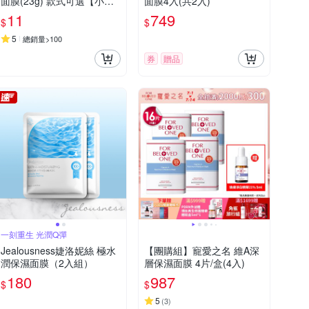
面膜(23g) 款式可選【小三
面膜4入(共2入)
美日】 DS026212 臉部保養
11
749
$
$
濕敷
5
總銷量>100
券
贈品
一刻重生 光潤Q彈
Jealousness婕洛妮絲 極水
【團購組】寵愛之名 維A深
潤保濕面膜（2入組）
層保濕面膜 4片/盒(4入)
180
987
$
$
5
(
3
)