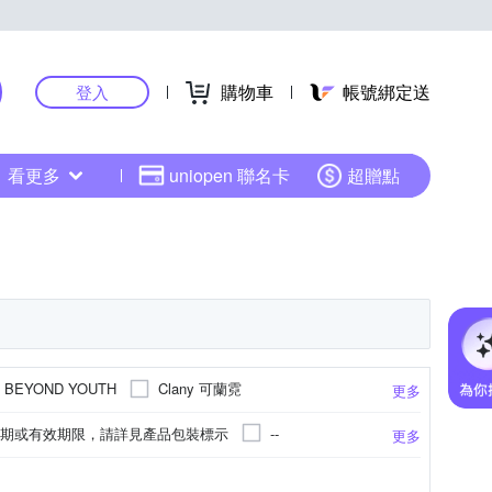
購物車
帳號綁定送
登入
看更多
uniopen 聯名卡
超贈點
Clany 可蘭霓
BEYOND YOUTH
更多
JOU 森田藥粧
DR.WU 達爾膚
日期或有效期限，請詳見產品包裝標示
--
更多
ne 寵愛之名
Kiehl’s 契爾氏
innisfree
請參考商品資訊
EXP 2028.11
-
眼膜/眼霜/眼膠
化妝水/青春露/導入液
更多