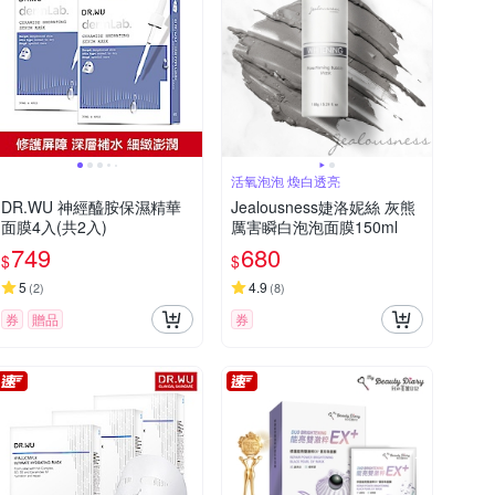
活氧泡泡 煥白透亮
DR.WU 神經醯胺保濕精華
Jealousness婕洛妮絲 灰熊
面膜4入(共2入)
厲害瞬白泡泡面膜150ml
749
680
$
$
5
4.9
(
2
)
(
8
)
券
贈品
券