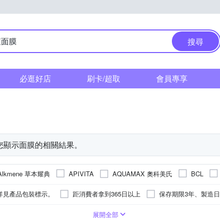
搜尋
必逛好店
刷卡/超取
會員專享
您顯示
面膜
的相關結果。
Alkmene 草本耀典
AQUAMAX 奧科美氏
APIVITA
BCL
IQUE 倩碧
DF 美肌醫生
DMC 欣蘭
Dr.Douxi 朵璽
DR.
詳見產品包裝標示。
距消費者拿到365日以上
保存期限3年、製造
Estee Lauder 雅詩蘭黛
FOR A 福爾
For Beloved O
SHOP
包裝上所標示之說明
詳見商品外包裝所示
3年
2028/05/15
乳霜/日霜/晚霜
身體保養
油性肌膚
男生
手足
敏感性肌膚
潔顏
臉部
精華液
粉刺肌膚
清潔保養套組
隔離防曬
展開全部