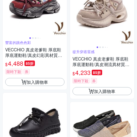
豐富的跳色色彩
VECCHIO 真皮老爹鞋 厚底鞋
提升穿搭質感
厚底運動鞋/真皮幻彩異材質撞
VECCHIO 真皮老爹鞋 厚底鞋
色拼接潮流厚底老爹鞋 運動鞋
4,488
85折
$
厚底運動鞋/真皮潮流異材質拼
黑
接個性厚底老爹鞋 運動鞋 香檳
4,233
限時下殺
券
85折
$
限時下殺
券
加入購物車
加入購物車