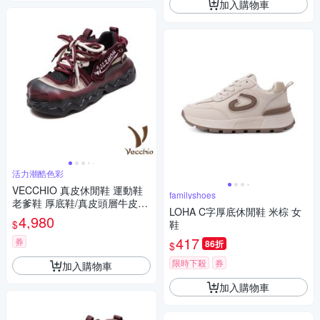
加入購物車
活力潮酷色彩
VECCHIO 真皮休閒鞋 運動鞋
familyshoes
老爹鞋 厚底鞋/真皮頭層牛皮繽
LOHA C字厚底休閒鞋 米棕 女
紛色彩網布拼接厚底休閒鞋 老
4,980
$
鞋
爹鞋 酒紅
417
券
86折
$
限時下殺
券
加入購物車
加入購物車