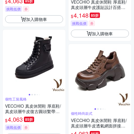
4,063
85折
$
VECCHIO 真皮休閒鞋 厚底鞋/
真皮頭層牛皮護趾設計百搭個
挑戰低價
券
性厚底休閒鞋 棕
4,148
85折
$
加入購物車
挑戰低價
券
加入購物車
個性工裝風格
VECCHIO 真皮休閒鞋 厚底鞋/
真皮頭層牛皮復古圓頭繫帶保
個性時尚款式
暖機能厚底休閒鞋 黑
4,063
85折
$
VECCHIO 真皮休閒鞋 厚底鞋/
真皮頭層牛皮透氣網面拼接鬆
挑戰低價
券
糕厚底休閒鞋 咖
4,063
85折