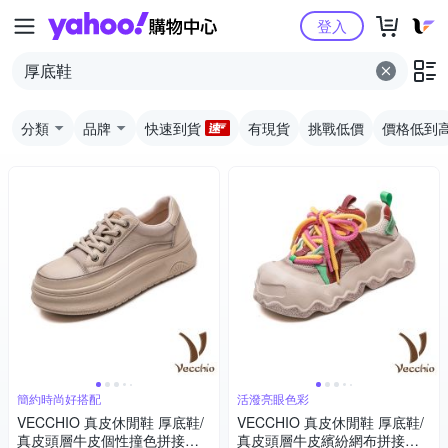
Yahoo購物中心
登入
分類
品牌
快速到貨
有現貨
挑戰低價
價格低到
簡約時尚好搭配
活潑亮眼色彩
VECCHIO 真皮休閒鞋 厚底鞋/
VECCHIO 真皮休閒鞋 厚底鞋/
真皮頭層牛皮個性撞色拼接繫
真皮頭層牛皮繽紛網布拼接彩