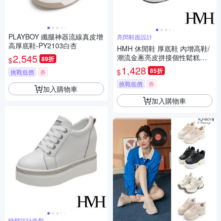
PLAYBOY 纖腿神器流線真皮增
亮閃鞋面設計
高厚底鞋-PY2103白杏
HMH 休閒鞋 厚底鞋 內增高鞋/
2,545
潮流金蔥亮皮拼接個性鬆糕厚
89折
$
底內增高休閒鞋 白
1,428
85折
$
挑戰低價
券
挑戰低價
券
加入購物車
加入購物車
時髦設計造型