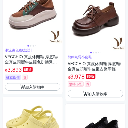
潮流跳色繽紛設計
VECCHIO 真皮休閒鞋 厚底鞋/
簡約氣質小皮鞋
全真皮頭層牛皮撞色拼接繫帶
VECCHIO 真皮休閒鞋 厚底鞋/
厚底休閒鞋 棕
3,893
全真皮頭層牛皮復古繫帶輕量
85折
$
厚底休閒鞋 棕
3,978
85折
$
挑戰低價
券
限時下殺
券
加入購物車
加入購物車