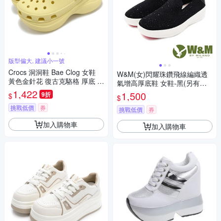
版型偏大, 建議小一號
Crocs 洞洞鞋 Bae Clog 女鞋
W&M(女)閃耀珠鑽飛線編織透
黃色金針花 復古克駱格 厚底 增
氣增高厚底鞋 女鞋-黑(另有
高 休閒鞋 卡駱馳 20630278R
1,422
藍、粉)
1,500
9折
$
$
挑戰低價
券
挑戰低價
券
加入購物車
加入購物車