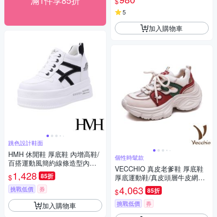
滿1件享85折
$
IL蝸牛 U3-22201
5
加入購物車
跳色設計鞋面
HMH 休閒鞋 厚底鞋 內增高鞋/
個性時髦款
百搭運動風簡約線條造型內增
VECCHIO 真皮老爹鞋 厚底鞋
高厚底休閒鞋 白黑
1,428
85折
$
厚底運動鞋/真皮頭層牛皮網布
拼接撞色縷空繫帶厚底老爹鞋
4,063
挑戰低價
券
85折
$
運動鞋 紅
挑戰低價
券
加入購物車