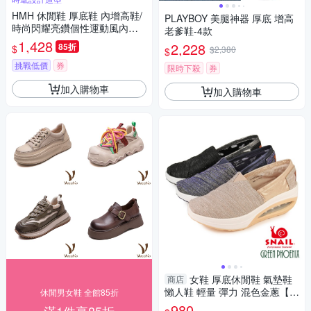
HMH 休閒鞋 厚底鞋 內增高鞋/
PLAYBOY 美腿神器 厚底 增高
時尚閃耀亮鑽個性運動風內增
老爹鞋-4款
高休閒鞋 白
1,428
2,228
85折
$
$2,380
$
挑戰低價
券
限時下殺
券
加入購物車
加入購物車
女鞋 厚底休閒鞋 氣墊鞋
商店
懶人鞋 輕量 彈力 混色金蔥【G
休閒男女鞋 全館85折
REEN PHOENIX 波兒德】SNA
980