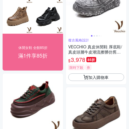
復古風格設計
VECCHIO 真皮休閒鞋 厚底鞋/
休閒女鞋 全館85折
真皮頭層牛皮潮流擦髒仿舊輪
滿1件享85折
胎厚底休閒鞋 灰
3,978
85折
$
限時下殺
券
加入購物車