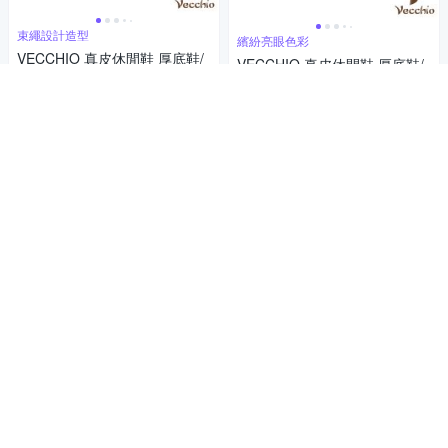
束繩設計造型
繽紛亮眼色彩
VECCHIO 真皮休閒鞋 厚底鞋/
VECCHIO 真皮休閒鞋 厚底鞋/
全真皮頭層牛皮手工縫線便利
全真皮頭層牛皮寬楦舒適藝術
束帶造型厚底休閒鞋 米
2,880
色塊線條拼貼造型厚底休閒鞋
3,978
$
85折
$
綠
券
挑戰低價
券
加入購物車
加入購物車
繽紛亮眼色彩
簡約不失品味