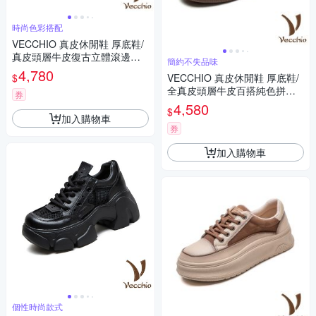
時尚色彩搭配
VECCHIO 真皮休閒鞋 厚底鞋/
真皮頭層牛皮復古立體滾邊彩
簡約不失品味
色拼接厚底休閒鞋 綠
4,780
$
VECCHIO 真皮休閒鞋 厚底鞋/
全真皮頭層牛皮百搭純色拼接
券
厚底休閒鞋 灰
4,580
$
加入購物車
券
加入購物車
個性時尚款式