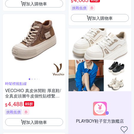
$
加入購物車
挑戰低價
券
加入購物車
時髦標籤點綴
VECCHIO 真皮休閒鞋 厚底鞋/
全真皮頭層牛皮個性貼標繫帶
厚底休閒鞋 棕
4,488
85折
$
挑戰低價
券
PLAYBOY鞋子官方旗艦店
加入購物車