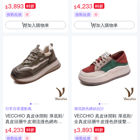
帶厚底休閒鞋 米
色繫帶厚底休閒鞋 米
3,893
4,233
85折
85折
$
$
挑戰低價
券
挑戰低價
券
加入購物車
加入購物車
日常百搭運動風
潮流跳色繽紛設計
VECCHIO 真皮休閒鞋 厚底鞋/
VECCHIO 真皮休閒鞋 厚底鞋/
真皮頭層牛皮潮流撞色網布拼
全真皮頭層牛皮撞色拼接繫帶
接個性厚底休閒鞋 綠
厚底休閒鞋 綠
4,233
3,893
85折
85折
$
$
挑戰低價
券
挑戰低價
券