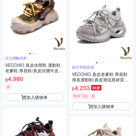
活力潮酷色彩
VECCHIO 真皮休閒鞋 運動鞋
提升穿搭質感
老爹鞋 厚底鞋/真皮頭層牛皮繽
VECCHIO 真皮老爹鞋 厚底鞋
紛色彩網布拼接厚底休閒鞋 老
4,980
$
厚底運動鞋/真皮潮流異材質拼
爹鞋 黃
接個性厚底老爹鞋 運動鞋 銀
4,233
券
85折
$
限時下殺
券
加入購物車
加入購物車