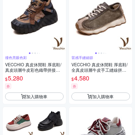
撞色亮眼色彩
質感手縫細節
VECCHIO 真皮休閒鞋 厚底鞋/
VECCHIO 真皮休閒鞋 厚底鞋/
真皮頭層牛皮彩色織帶拼接餅
全真皮頭層牛皮手工縫線拼接
乾厚底休閒鞋 卡其
厚底休閒鞋 綠
5,280
4,580
$
$
券
券
加入購物車
加入購物車