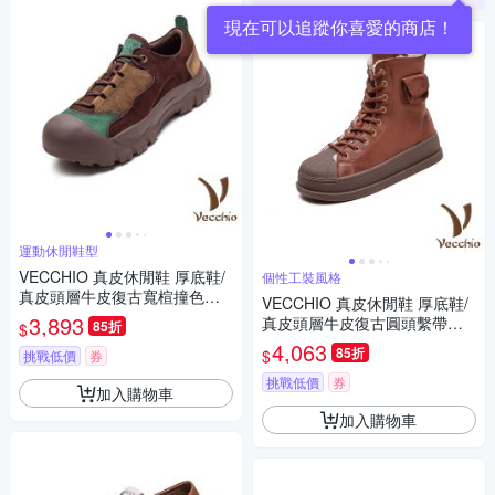
現在可以追蹤你喜愛的商店！
運動休閒鞋型
VECCHIO 真皮休閒鞋 厚底鞋/
個性工裝風格
真皮頭層牛皮復古寬楦撞色拼
VECCHIO 真皮休閒鞋 厚底鞋/
接厚底休閒鞋 咖
3,893
真皮頭層牛皮復古圓頭繫帶保
85折
$
暖機能厚底休閒鞋 棕
4,063
85折
$
挑戰低價
券
挑戰低價
券
加入購物車
加入購物車