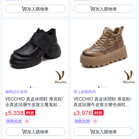
加入購物車
加入購物車
極簡設計造型
穿上超顯時尚
VECCHIO 真皮休閒鞋 厚底鞋/
VECCHIO 真皮休閒鞋 厚底鞋/
全真皮頭層牛皮復古魔鬼粘側
真皮頭層牛皮復古擦色個性厚
拉鍊設計厚底休閒鞋 黑
底休閒鞋 卡其
5,338
3,978
85折
85折
$
$
挑戰低價
券
挑戰低價
券
加入購物車
加入購物車