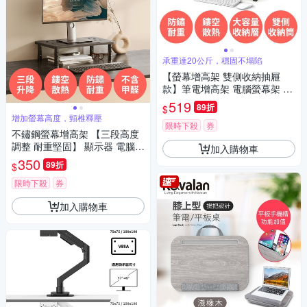
承重達20公斤，穩固不塌陷
【螢幕增高架 雙側收納抽屜
款】筆電增高架 電腦螢幕架 散
熱架 桌上置物架 收納架 顯示器
519
89折
$
墊高架 大容量收納
增加螢幕高度，頸椎釋壓
限時下殺
券
不鏽鋼螢幕增高架 【三段高度
調整 耐重堅固】 顯示器 電腦
加入購物車
筆電 散熱架 桌上架 置物架 收
350
89折
$
納架 墊高架
限時下殺
券
加入購物車