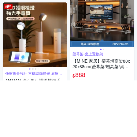
螢幕架-桌上置物架
【MINE 家居】螢幕增高架80x
20x68cm(螢幕架/增高架/桌上
架)
888
伸縮折疊設計 三檔調節燈光 底座手
$
機支架
ANTIAN 桌面學生護眼檯燈手
5
(
1
)
機支架 便攜收納強光手電筒 護
挑戰低價
券
眼小夜燈 伴睡燈 氛圍燈
469
$
加入購物車
活動
券
加入購物車