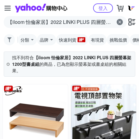
Yahoo購物中心
登入
分類
品牌
快速到貨
有現貨
挑戰低價
價
找不到符合
【iloom 怡倫家居】2022 LINKI PLUS 四層螢幕架
1200型書桌組
的商品，已為您顯示
螢幕架或書桌組
的相關結
果。