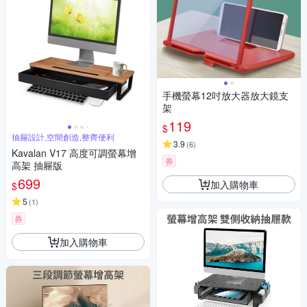
手機螢幕12吋放大器放大鏡支
架
119
$
抽屜設計,空間創造,整齊便利
3.9
(
6
)
Kavalan V17 高度可調螢幕增
券
高架 抽屜版
699
加入購物車
$
5
(
1
)
券
加入購物車