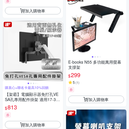
券
加入購物車
E-books N55 多功能萬用螢幕
支撐架
299
$
5
(
1
)
購衷心+聯名卡最高10%回饋
券
【架霸】電腦顯示器免打孔VE
加入購物車
SA孔專用配件掛架 適用17-32
吋
813
$
券
加入購物車