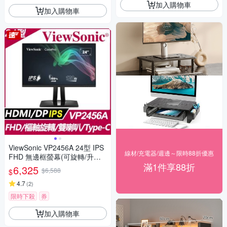
加入購物車
加入購物車
ViewSonic VP2456A 24型 IPS
線材/充電器/週邊～限時88折優惠
FHD 無邊框螢幕(可旋轉/升降
滿1件享88折
腳架/內建喇叭/Pantone認證 10
6,325
$6,588
$
0% sRGB色域)
4.7
(
2
)
限時下殺
券
加入購物車