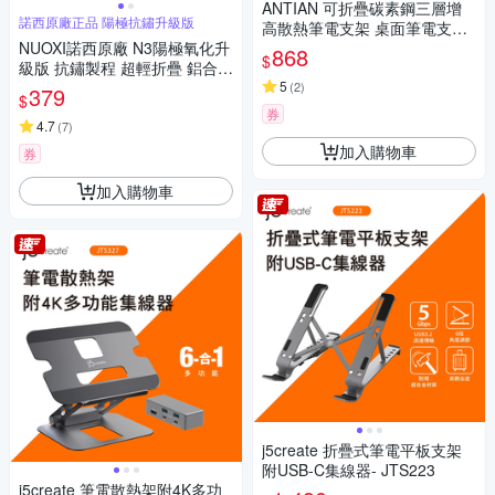
ANTIAN 可折疊碳素鋼三層增
諾西原廠正品 陽極抗鏽升級版
高散熱筆電支架 桌面筆電支架
NUOXI諾西原廠 N3陽極氧化升
筆電/平板/手機 升降散熱架
868
$
級版 抗鏽製程 超輕折疊 鋁合金
筆記型電腦散熱支架 摺疊收納
5
(
2
)
379
$
筆電支架 NB筆電架
券
4.7
(
7
)
加入購物車
券
加入購物車
j5create 折疊式筆電平板支架
附USB-C集線器- JTS223
j5create 筆電散熱架附4K多功