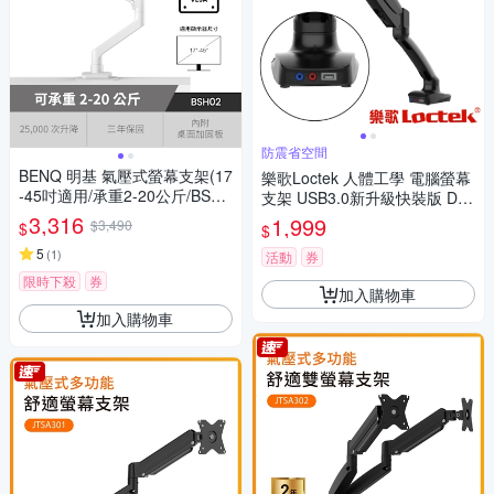
防震省空間
BENQ 明基 氣壓式螢幕支架(17
樂歌Loctek 人體工學 電腦螢幕
-45吋適用/承重2-20公斤/BSH0
支架 USB3.0新升級快裝版 DL
2)
B502-HM
3,316
1,999
$3,490
$
$
5
(
1
)
活動
券
限時下殺
券
加入購物車
加入購物車