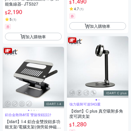
1,490
$
能集線器- JTS327
4.7
(
1
)
2,190
$
券
5
(
1
)
加入購物車
券
加入購物車
強力吸附可達5KG重
【idart】C plus 真空吸附多角
鋁合金散熱材質 雙旋按鈕設計
度可調支架
【idart】I-4 鋁合金雙按鈕多功
1,280
$
能支架/電腦支架(側旁延伸磁吸