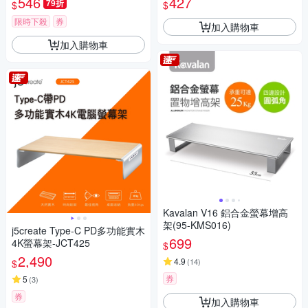
546
427
79折
$
$
限時下殺
券
加入購物車
加入購物車
Kavalan V16 鋁合金螢幕增高
架(95-KMS016)
j5create Type-C PD多功能實木
699
4K螢幕架-JCT425
$
2,490
4.9
(
14
)
$
券
5
(
3
)
券
加入購物車