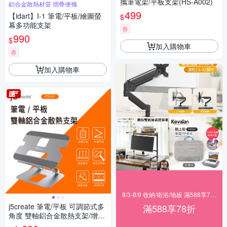
攜筆電架/平板支架(HS-A002)
鋁合金散熱材質 摺疊便攜
499
【idart】I-1 筆電/平板/繪圖螢
$
幕多功能支架
券
990
$
加入購物車
券
加入購物車
8/3-8/9 收納/衛浴/地板 滿588享78折
j5create 筆電/平板 可調節式多
滿588享78折
角度 雙軸鋁合金散熱支架/增高
架-JTS127