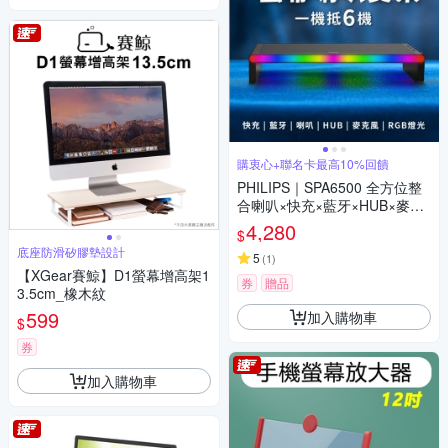
購衷心+聯名卡最高10%回饋
PHILIPS｜SPA6500 全方位整
合喇叭×快充×藍牙×HUB×麥克
風×RGB燈光的螢幕支架
4,280
$
底座防滑矽膠墊設計
5
(
1
)
【XGear賽鯨】D1螢幕增高架1
券
贈品
3.5cm_橡木紋
599
加入購物車
$
券
加入購物車