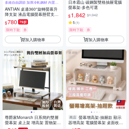
日本霜山 碳鋼製雙格抽屜電腦
多維自由調節 加厚冷軋鋼材 內置理
線線槽
螢幕架-多色可選
ANTIAN 桌邊360°旋轉螢幕升
1,842
降支架 液晶電腦螢幕懸臂支架
$1,942
$
可調角度 螢幕增高架
780
79折
$
5
(
1
)
限時下殺
券
限時下殺
券
加入購物車
加入購物車
尊爵家Monarch 日系簡約雙層
螢幕增高架-抽屜款 顯示
商店
螢幕架 桌上架 增高架 置物架
器增高架 電腦螢幕架 桌面收納
收納架 螢幕鍵盤架 主機架
架 電腦架-輕居家8962