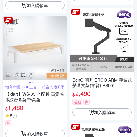
加入購物車
BenQ 明基 ERGO ARM 彈簧式
螢幕支架(單臂) BSL01
增高 抽屜 USB三合一, 符合人體工學
2,490
【idart】WS-05 全配版 高質感
$
木紋螢幕架/墊高架
活動
券
1,480
$
加入購物車
5
(
1
)
券
加入購物車