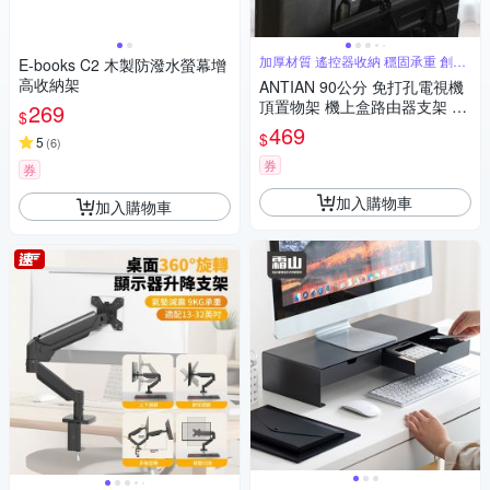
加厚材質 遙控器收納 穩固承重 創意
E-books C2 木製防潑水螢幕增
收納
高收納架
ANTIAN 90公分 免打孔電視機
頂置物架 機上盒路由器支架 電
269
$
視螢幕頂部收納架
469
$
5
(
6
)
券
券
加入購物車
加入購物車