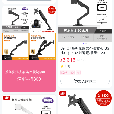
BenQ 明基 氣壓式螢幕支架 BS
H01 (17-45吋適用/承重2-20公
斤)
3,316
$3,490
$
5
(
2
)
螢幕/掛燈/支架 滿件最多折300！(快速到貨)
限時下殺
券
滿4件折300
加入購物車