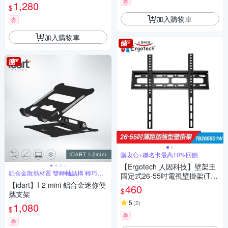
功能)
券
1,280
$
加入購物車
券
加入購物車
購衷心+聯名卡最高10%回饋
【Ergotech 人因科技】壁架王
鋁合金散熱材質 雙轉軸結構 輕巧隨
固定式26-55吋電視壁掛架(TB2
行
【idart】I-2 mini 鋁合金迷你便
65501W 電視支架)
460
$
攜支架
5
(
2
)
1,080
$
券
券