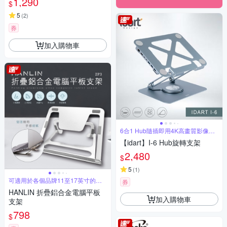
1,290
$
5
(
2
)
券
加入購物車
6合1 Hub隨插即用4K高畫質影像輸
出
【idart】I-6 Hub旋轉支架
2,480
$
5
(
1
)
可適用於各個品牌11至17英寸的筆
券
電
HANLIN 折疊鋁合金電腦平板
加入購物車
支架
798
$