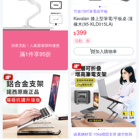
可放15吋筆電或平板
Kavalan 膝上型筆電/平板桌-淺
橡木(95-KLD015LA)
399
$
活動
券
深夜亮點！人氣螢幕限時優惠
加入購物車
滿1件享95折
碳素鋼材質 10kg穩固支撐 鏤空散熱