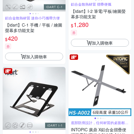
鋁合金散熱材質 摺疊便攜
【idart】I-2 筆電/平板/繪圖螢
幕多功能支架
鋁合金散熱材質 迷你小巧攜帶方便
1,280
【idart】C-1 手機 / 平板 / 繪圖
$
螢幕多功能支架
券
420
$
加入購物車
券
加入購物車
底部防滑設計，任何材質的桌面都能
穩固
INTOPIC 廣鼎 X鋁合金摺疊便