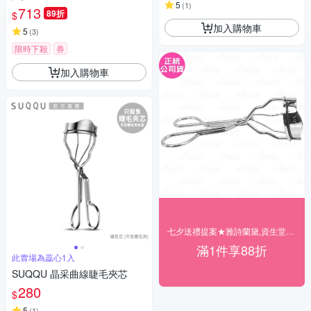
5
(
1
)
713
89折
$
加入購物車
5
(
3
)
限時下殺
券
加入購物車
七夕送禮提案★雅詩蘭黛,資生堂▼結帳88折
滿1件享88折
此賣場為蕊心1入
SUQQU 晶采曲線睫毛夾芯
280
$
5
(
1
)