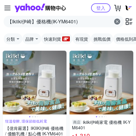
Yahoo購物中心
登入
分類
品牌
快速到貨
有現貨
挑戰低價
價格低到
恆溫發酵, 環保節能低耗電
ikiiki伊崎家電 優格機 IK-Y
商店
M6401
【億肯嚴選】IKIIKI伊崎 優格機
/ 優酪乳機 / 點心機 IK-YM6401
1,310