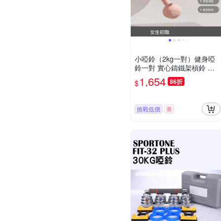
小啞鈴（2kg一對）健身啞
鈴一對 實心鑄鐵架槓鈴 家
用健身器材
1,654
86折
$
挑戰低價
券