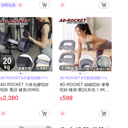
挑戰低價
券
券
AD-ROCKET 8月最高回饋11%
AD-ROCKET 8月最高回饋11%
AD-ROCKET 六角包膠啞鈴
AD-ROCKET 鑄鐵啞鈴 拳擊
啞鈴 重訓 健身(20KG)
啞鈴/健身/重訓(灰色 1.5KG
一對)
2,380
599
$
$
券
券