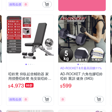
挑戰低價
券
AD-ROCKET 8月最高回饋11%
啞鈴凳 仰臥起坐輔助器 家
AD-ROCKET 六角包膠啞鈴
用摺疊啞鈴凳 免安裝啞鈴凳
啞鈴 重訓 健身 (5KG)
（6檔靠背調節/免安裝全折
4,973
599
86折
$
$
疊/壁厚1.5mm）
挑戰低價
券
券