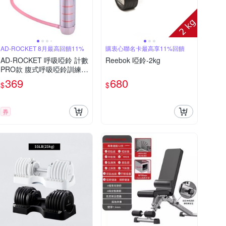
AD-ROCKET 8月最高回饋11%
購衷心聯名卡最高享11%回饋
AD-ROCKET 呼吸啞鈴 計數
Reebok 啞鈴-2kg
PRO款 腹式呼吸啞鈴訓練器
呼吸訓練器 呼吸練習 肺活
369
680
$
$
量訓練 心肺功能鍛煉 (兩色
任選)
券