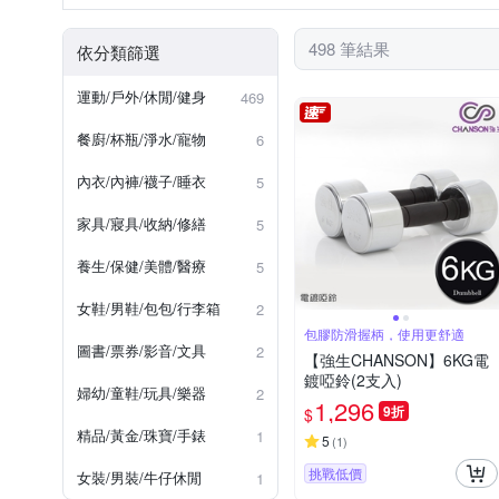
Xiaomi 小米
ZippyPaws
手臂 / 握力器
美胸 / 伏地
498 筆結果
依分類篩選
美腿機 / 騎馬機
呼拉圈 / 
運動/戶外/休閒/健身
469
餐廚/杯瓶/淨水/寵物
6
內衣/內褲/襪子/睡衣
5
家具/寢具/收納/修繕
5
養生/保健/美體/醫療
5
女鞋/男鞋/包包/行李箱
2
包膠防滑握柄，使用更舒適
圖書/票券/影音/文具
2
【強生CHANSON】6KG電
鍍啞鈴(2支入)
婦幼/童鞋/玩具/樂器
2
1,296
9折
$
精品/黃金/珠寶/手錶
1
5
(
1
)
挑戰低價
女裝/男裝/牛仔休閒
1