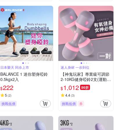
日本樂天 同步上市
迷人身材 一步到位
BALANCE 1 迷你塑身啞鈴
【神鬼玩家】專業級可調節
0.5kgx2入
2-10KG健身啞鈴2支(運動
瑜珈 韻律)
222
1,012
86折
$
$
5
4.4
(
2
)
(
3
)
挑戰低價
挑戰低價
券