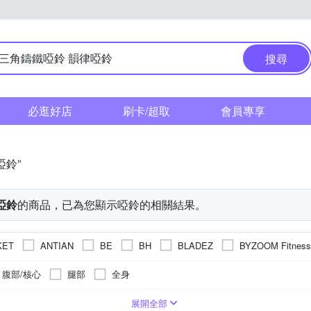
搜尋
必逛好店
刷卡/超取
會員專享
啞鈴”
啞鈴
的商品，已為您顯示
啞鈴
的相關結果。
KET
ANTIAN
BE
BH
BLADEZ
BYZOOM Fitness
JOHNSON 喬山
.Dear Jewelry
JHS
Leader X
LOTUS
腹部/核心
腿部
全身
SUCCESS 成功
ILIPPI
Reebok
SPORTONE
The On
下
/ 縮小腹
腳底加厚 / 毛巾底
20KG以上
多功能重量訓練
鞋墊
100KG以上
分趾器/防護套
拳擊用品 / 重訓周邊
自身體重
健腹輪 / 健美
80-100KG
10-15KG
15-20KG
展開全部