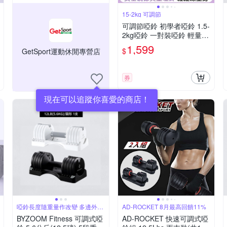
15-2kg 可調節
可調節啞鈴 初學者啞鈴 1.5-
2kg啞鈴 一對裝啞鈴 輕量啞
鈴 居家運動啞鈴 調重啞鈴
1,599
$
GetSport運動休閒專營店
券
現在可以追蹤你喜愛的商店！
啞鈴長度隨重量作改變 多邊外型
AD-ROCKET 8月最高回饋11%
多變訓練
BYZOOM Fitness 可調式啞
AD-ROCKET 快速可調式啞