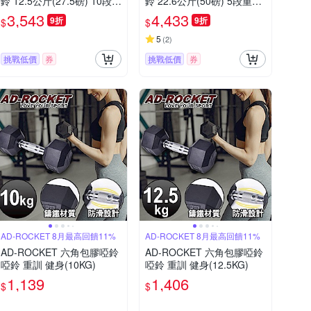
鈴 12.5公斤(27.5磅) 10段重
鈴 22.6公斤(50磅) 5段重量
量秒速調整組 圓形啞鈴
秒速調整組 圓形啞鈴
3,543
4,433
9折
9折
$
$
5
(
2
)
挑戰低價
券
挑戰低價
券
AD-ROCKET 8月最高回饋11%
AD-ROCKET 8月最高回饋11%
AD-ROCKET 六角包膠啞鈴
AD-ROCKET 六角包膠啞鈴
啞鈴 重訓 健身(10KG)
啞鈴 重訓 健身(12.5KG)
1,139
1,406
$
$