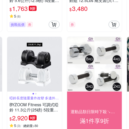
鈴 5.6公斤(12.5磅) 5段重量
鈴組 12.5Lbs 兩支裝(共11k
秒速調整組 多邊形啞鈴
g) 極速調重啞鈴 可調啞鈴
1,763
3,480
9折
$
$
5
(
6
)
挑戰低價
券
券
啞鈴長度隨重量作改變 多邊外型
多變訓練
BYZOOM Fitness 可調式啞
鈴 11.3公斤(25磅) 5段重量
運動品類日限時下殺↘結帳9折
秒速調整組 圓形啞鈴
2,920
9折
$
滿1件享9折
5
(
3
)
總銷量>50