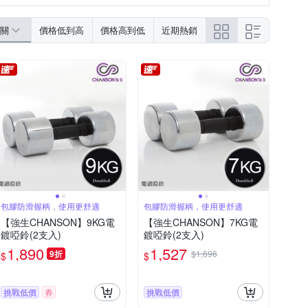
金德恩
取悅
 / 划船機
踏步機 / 階梯踏板
關
價格低到高
價格高到低
近期熱銷
臂套
律動機
拉筋板 / 平衡板
包膠防滑握柄，使用更舒適
包膠防滑握柄，使用更舒適
【強生CHANSON】9KG電
【強生CHANSON】7KG電
鍍啞鈴(2支入)
鍍啞鈴(2支入)
1,890
1,527
9折
$1,696
$
$
挑戰低價
券
挑戰低價