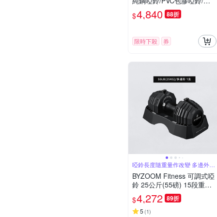
純鋼啞鈴/PVC包膠啞鈴/調
節啞鈴/智慧啞鈴/啞鈴
4,840
88折
$
限時下殺
券
啞鈴長度隨重量作改變 多邊外型
多變訓練
BYZOOM Fitness 可調式啞
鈴 25公斤(55磅) 15段重量
秒速調整組 多邊形啞鈴
4,272
89折
$
5
(
1
)