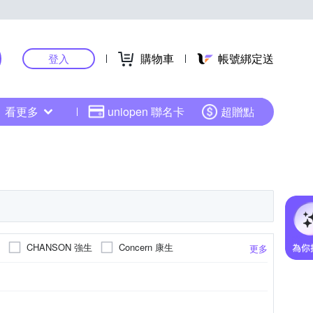
購物車
帳號綁定送
登入
看更多
uniopen 聯名卡
超贈點
CHANSON 強生
Concern 康生
更多
LifeGear 來福嘉
MIZUNO 美津濃
Toyroyal 樂雅
e
Wonder Core
輪
臂熱 / 健臂器
仰臥起坐板 / 仰板
更多