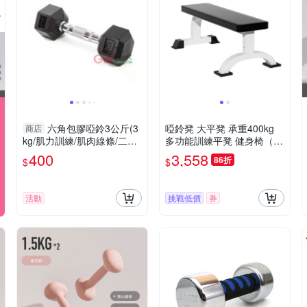
六角包膠啞鈴3公斤(3
啞鈴凳 大平凳 承重400kg
商店
kg/肌力訓練/肌肉線條/二頭
多功能訓練平凳 健身椅（平
肌/輕量啞鈴/GetSport)
凳臥推/可摺疊/仰臥起坐板/
400
3,558
86折
$
$
高度可調節）
活動
挑戰低價
券