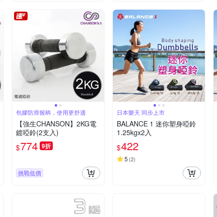
包膠防滑握柄，使用更舒適
日本樂天 同步上市
【強生CHANSON】2KG電
BALANCE 1 迷你塑身啞鈴
鍍啞鈴(2支入)
1.25kgx2入
774
422
9折
$
$
5
(
2
)
挑戰低價