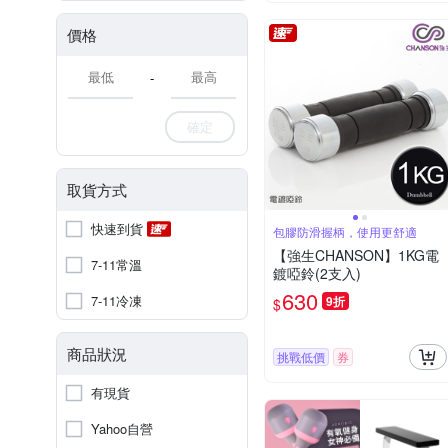
價格
-
確定
取貨方式
快速到貨
包膠防滑握柄，使用更舒適
【強生CHANSON】1KG電
7-11常溫
鍍啞鈴(2支入)
630
7-11冷凍
9折
$
商品狀況
挑戰低價
券
有現貨
Yahoo自營