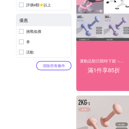
評價4顆
以上
優惠
挑戰低價
券
活動
運動品類日限時下殺↘結帳85折
清除所有條件
滿1件享85折