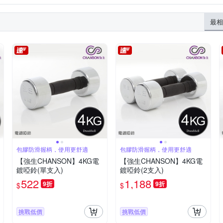
世紀白金
其他品牌
匠藝家居
收納職人
西格傢飾
挺身器
室內單槓 / 背部
韻律啞鈴 / 美體夾
手足車
橢圓機
最相
扭扭盤
瑜珈柱 / 瑜珈滾輪
手套
腕帶
腿套
袖套 / 
包膠防滑握柄，使用更舒適
包膠防滑握柄，使用更舒適
【強生CHANSON】4KG電
【強生CHANSON】4KG電
鍍啞鈴(單支入)
鍍啞鈴(2支入)
522
1,188
9折
9折
$
$
挑戰低價
挑戰低價