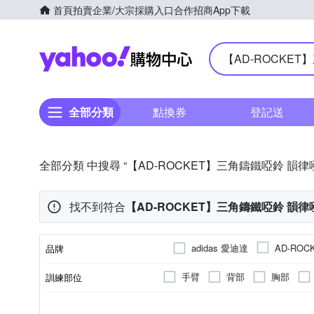
首頁
拍賣
企業/大宗採購入口
合作招商
App下載
Yahoo購物中心
全部分類
點換券
登記送
全部分類 中搜尋 “【AD-ROCKET】三角鑄鐵啞鈴 韻律
找不到符合
【AD-ROCKET】三角鑄鐵啞鈴 韻律
adidas 愛迪達
AD-ROC
品牌
FOOTER
HEAD
I
手臂
背部
胸部
訓練部位
品牌名稱
Manduka
NIKE
PH
啞鈴 / 槓片 / 壺鈴
抑菌除臭
5KG以下
無
抗菌除臭
60KG以
健腹機 
無
5-10KG
60-80KG
M
L
XL
2L
阻力(KG)
類別
最大承重(kg)
顏色
功能
尺寸