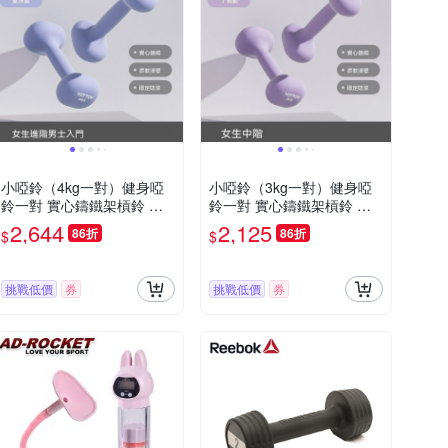
小啞鈴（4kg一對）健身啞
小啞鈴（3kg一對）健身啞
鈴一對 實心鑄鐵架槓鈴 家
鈴一對 實心鑄鐵架槓鈴 家
用健身器材
用健身器材
2,644
2,125
86折
86折
$
$
挑戰低價
券
挑戰低價
券