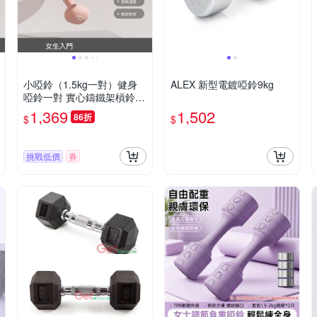
小啞鈴（1.5kg一對）健身
ALEX 新型電鍍啞鈴9kg
啞鈴一對 實心鑄鐵架槓鈴
家用健身器材
1,369
1,502
86折
$
$
挑戰低價
券