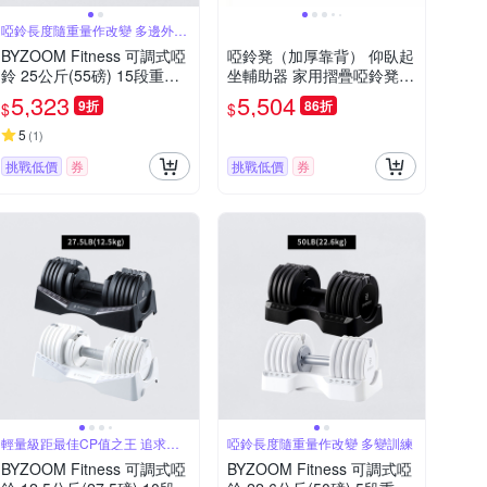
啞鈴長度隨重量作改變 多邊外型
多變訓練
BYZOOM Fitness 可調式啞
啞鈴凳（加厚靠背） 仰臥起
鈴 25公斤(55磅) 15段重量
坐輔助器 家用摺疊啞鈴凳
秒速調整組 圓形啞鈴
免安裝啞鈴凳（6檔靠背調
5,323
5,504
9折
86折
$
$
節/免安裝全折疊/壁厚1.5m
m）
5
(
1
)
挑戰低價
券
挑戰低價
券
輕量級距最佳CP值之王 追求極
啞鈴長度隨重量作改變 多變訓練
致工藝美學
BYZOOM Fitness 可調式啞
BYZOOM Fitness 可調式啞