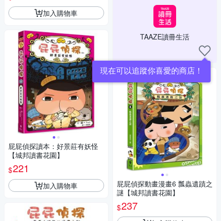
加入購物車
TAAZE讀冊生活
現在可以追蹤你喜愛的商店！
屁屁偵探讀本：好景莊有妖怪
【城邦讀書花園】
221
$
屁屁偵探動畫漫畫6 瓢蟲遺蹟之
加入購物車
謎【城邦讀書花園】
237
$