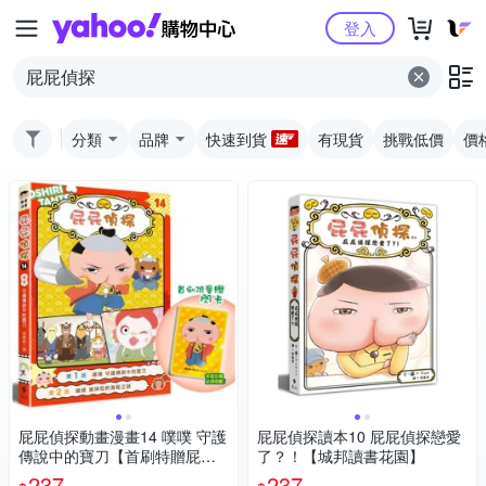
Yahoo購物中心
登入
分類
品牌
快速到貨
有現貨
挑戰低價
價
屁屁偵探動畫漫畫14 噗噗 守護
屁屁偵探讀本10 屁屁偵探戀愛
傳說中的寶刀【首刷特贈屁屁
了？！【城邦讀書花園】
偵探主君造型閃卡】【城邦讀
237
237