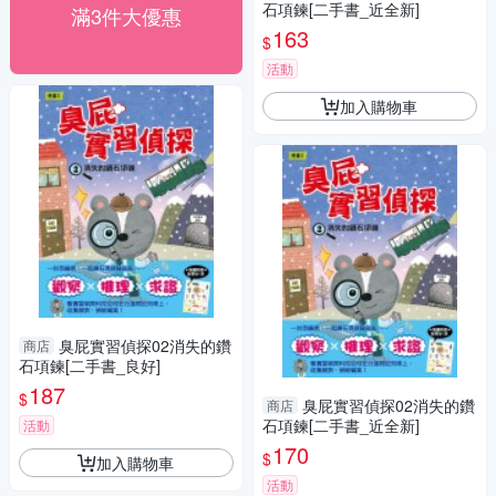
石項鍊[二手書_近全新]
滿3件大優惠
163
$
活動
加入購物車
臭屁實習偵探02消失的鑽
商店
石項鍊[二手書_良好]
187
$
臭屁實習偵探02消失的鑽
商店
石項鍊[二手書_近全新]
活動
170
$
加入購物車
活動