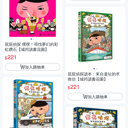
屁屁偵探 噗噗！尋找夢幻的彩
虹鑽石【城邦讀書花園】
221
$
加入購物車
屁屁偵探讀本：來自遺址的求
救信【城邦讀書花園】
221
$
加入購物車