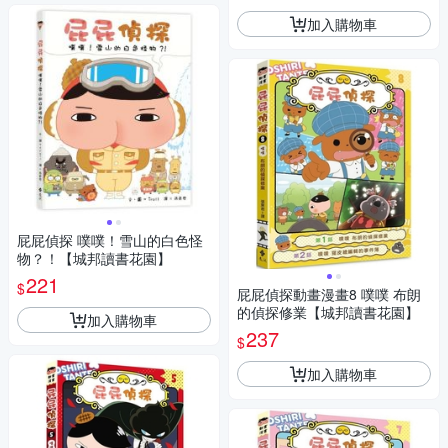
加入購物車
屁屁偵探 噗噗！雪山的白色怪
物？！【城邦讀書花園】
221
$
屁屁偵探動畫漫畫8 噗噗 布朗
的偵探修業【城邦讀書花園】
加入購物車
237
$
加入購物車