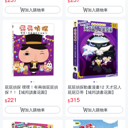
$
$
書花園】
加入購物車
加入購物車
屁屁偵探 噗噗！有兩個屁屁偵
屁屁偵探動畫漫畫12 天才惡人
探？！【城邦讀書花園】
屁屁亞蒂【城邦讀書花園】
221
315
$
$
加入購物車
加入購物車