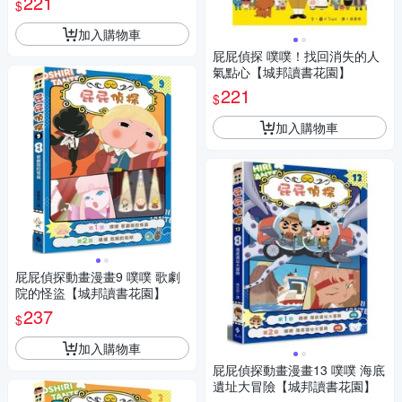
221
$
加入購物車
屁屁偵探 噗噗！找回消失的人
氣點心【城邦讀書花園】
221
$
加入購物車
屁屁偵探動畫漫畫9 噗噗 歌劇
院的怪盜【城邦讀書花園】
237
$
加入購物車
屁屁偵探動畫漫畫13 噗噗 海底
遺址大冒險【城邦讀書花園】