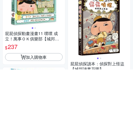
屁屁偵探動畫漫畫11 噗噗 成
立！萬事ＯＫ俱樂部【城邦讀
書花園】
237
$
加入購物車
屁屁偵探讀本：偵探對上怪盜
【城邦讀書花園】
221
$
加入購物車