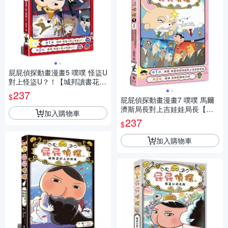
屁屁偵探動畫漫畫5 噗噗 怪盜U
對上怪盜U？！【城邦讀書花
園】
237
$
屁屁偵探動畫漫畫7 噗噗 馬爾
濟斯局長對上吉娃娃局長【城
加入購物車
邦讀書花園】
237
$
加入購物車