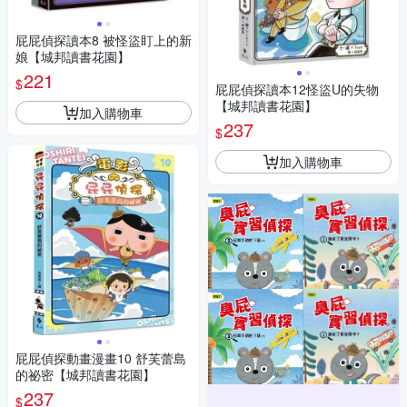
屁屁偵探讀本8 被怪盜盯上的新
娘【城邦讀書花園】
221
$
屁屁偵探讀本12怪盜U的失物
【城邦讀書花園】
加入購物車
237
$
加入購物車
屁屁偵探動畫漫畫10 舒芙蕾島
的祕密【城邦讀書花園】
237
$