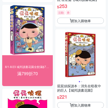
253
$
活動
券
加入購物車
8/1-8/23 城邦讀書花園全館滿$799折70
滿799折70
屁屁偵探讀本：消失在暗夜中
的巨人【城邦讀書花園】
221
$
加入購物車