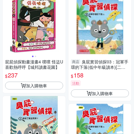
屁屁偵探動畫漫畫4 噗噗 怪盜U
臭屁實習偵探03：冠軍手
商店
喜歡熱呼呼【城邦讀書花園】
環的下落(低中年級讀本)[二手
書_近全新]
237
158
$
$
活動
加入購物車
加入購物車