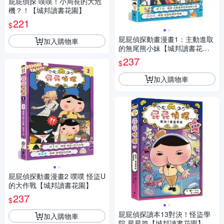
屁屁偵探 噗噗！小局長的大危
機？！【城邦讀書花園】
221
$
屁屁偵探動畫漫畫1：主動進取
加入購物車
的無尾熊小妹【城邦讀書花
園】
237
$
加入購物車
屁屁偵探動畫漫畫2 噗噗 怪盜U
的大作戰【城邦讀書花園】
237
$
屁屁偵探讀本13對決！怪盜學
加入購物車
院 星星篇【城邦讀書花園】