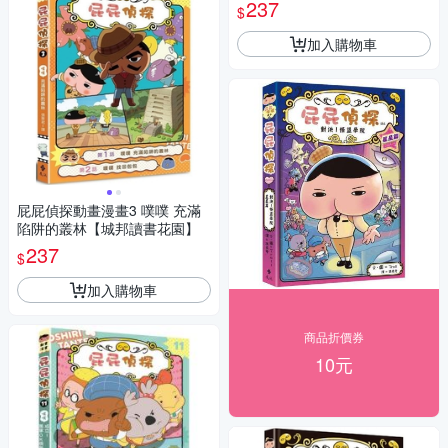
237
$
加入購物車
屁屁偵探動畫漫畫3 噗噗 充滿
陷阱的叢林【城邦讀書花園】
237
$
加入購物車
商品折價券
10元