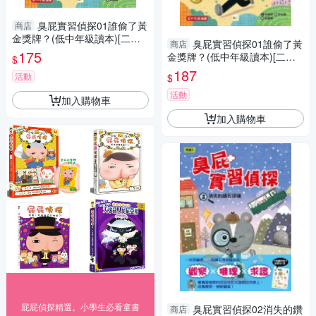
臭屁實習偵探01誰偷了黃
商店
金獎牌？(低中年級讀本)[二手
臭屁實習偵探01誰偷了黃
商店
書_近全新]
175
金獎牌？(低中年級讀本)[二手
$
書_近全新]
187
活動
$
活動
加入購物車
加入購物車
屁屁偵探精選。小學生必看童書
臭屁實習偵探02消失的鑽
商店