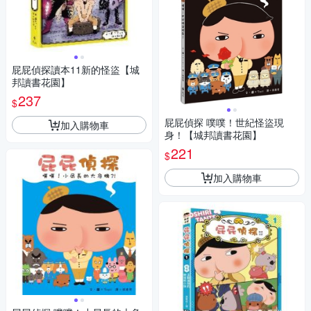
屁屁偵探讀本11新的怪盜【城
邦讀書花園】
237
$
屁屁偵探 噗噗！世紀怪盜現
加入購物車
身！【城邦讀書花園】
221
$
加入購物車