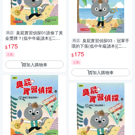
臭屁實習偵探01誰偷了黃
商店
金獎牌？(低中年級讀本)[二手
臭屁實習偵探03：冠軍手
商店
書_良好]
175
環的下落(低中年級讀本)[二手
$
書_良好]
175
活動
$
活動
加入購物車
加入購物車