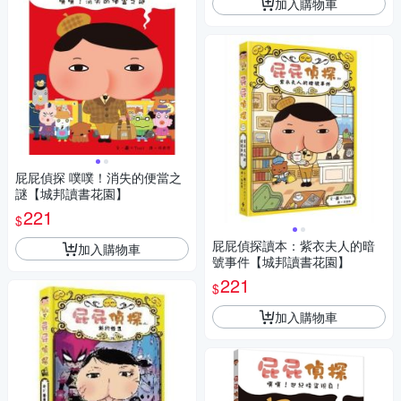
加入購物車
屁屁偵探 噗噗！消失的便當之
謎【城邦讀書花園】
221
$
屁屁偵探讀本：紫衣夫人的暗
加入購物車
號事件【城邦讀書花園】
221
$
加入購物車