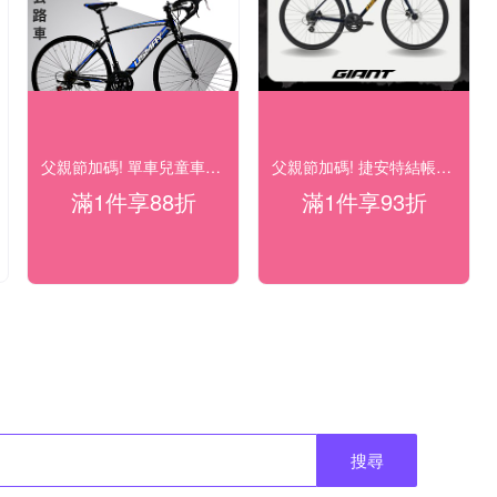
父親節加碼! 單車兒童車百貨結帳88折
父親節加碼! 捷安特結帳93折
滿1件享88折
滿1件享93折
搜尋