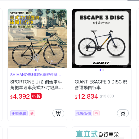
SHIMANO專利腳煞車想停就停
輕鬆自在
SPORTONE U12 倒煞車牛
GIANT ESACPE 3 DISC 都
角把單速車美式27吋經典休
會運動自行車
閒自行車
4,392
12,834
89折
$13,800
$
$
挑戰低價
券
挑戰低價
券