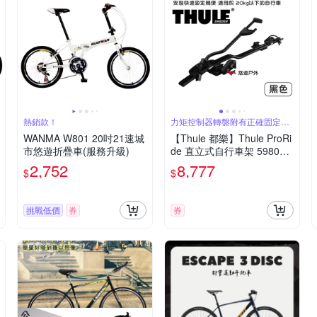
熱銷款！
力矩控制器轉盤附有正確固定的
清楚標誌
WANMA W801 20吋21速城
【Thule 都樂】Thule ProRi
市悠遊折疊車(服務升級)
de 直立式自行車架 598002
悠遊戶外
2,752
8,777
$
$
挑戰低價
券
券