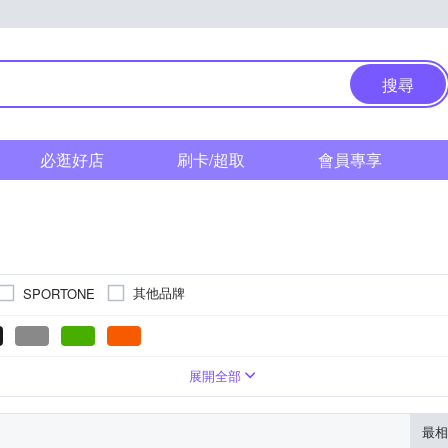
搜尋
必逛好店
刷卡/超取
會員專享
其他品牌
SPORTONE
20吋
V型夾
獨輪車
公路車
折疊車
展開全部
最相