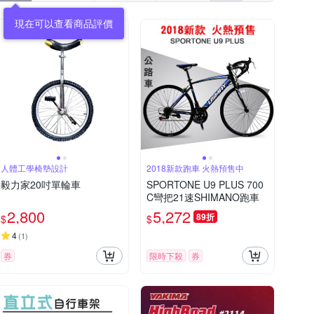
現在可以查看商品評價
人體工學椅墊設計
2018新款跑車 火熱預售中
毅力家20吋單輪車
SPORTONE U9 PLUS 700
C彎把21速SHIMANO跑車
2,800
5,272
89折
$
$
4
(
1
)
券
限時下殺
券