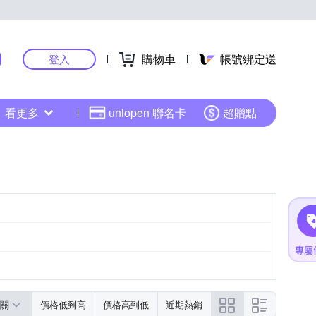
購物車
帳號綁定送
登入
看更多
uniopen 聯名卡
超贈點
關
價格低到高
價格高到低
近期熱銷