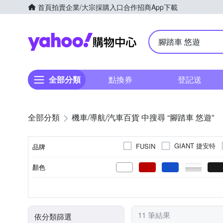
首頁
拍賣
企業/大宗採購入口
合作招商
App下載
Yahoo購物中心
全部分類
點換券
登記送
全部分類
機車/導航/汽車百貨 中搜尋 “腳踏車 悠遊”
GIANT 捷安特
FUSIN
品牌
顏色
品牌名稱
C型夾
鋁合金
16速
26吋
單速車
21速
27吋
碟煞
高碳鋼
城市休閒車/淑女車
單速
鼓煞
L
M
S
700C
XS
車架尺寸
煞車系統
車架材質
速別
車輪尺寸
車種
11 筆結果
依分類篩選