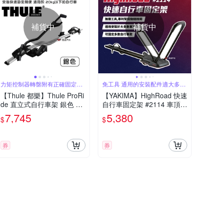
補貨中
補貨中
力矩控制器轉盤附有正確固定的
免工具 通用的安裝配件適大多數
清楚標誌
車頂行李架
【Thule 都樂】Thule ProRi
【YAKIMA】HighRoad 快速
de 直立式自行車架 銀色 59
自行車固定架 #2114 車頂架
8001 悠遊戶外
自行車架 單車固底架 露營
7,745
5,380
$
$
悠遊戶外
券
券