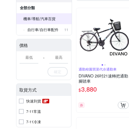
全部分類
機車/導航/汽車百貨
自行車/自行車配件
11
價格
-
通勤校園買菜代步通勤車
確定
DIVANO 26吋21速轉把通勤
腳踏車
3,880
取貨方式
$
快速到貨
券
7-11常溫
7-11冷凍