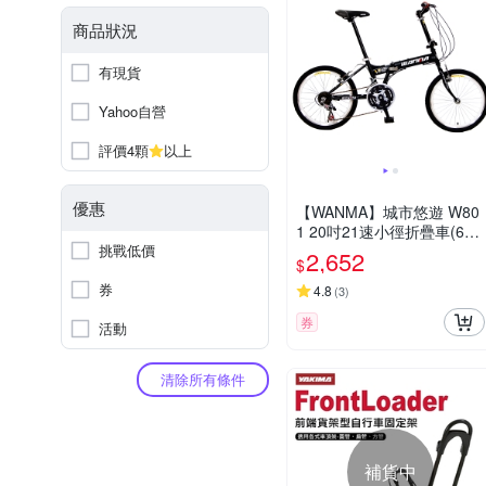
商品狀況
有現貨
Yahoo自營
評價4顆
以上
優惠
【WANMA】城市悠遊 W80
1 20吋21速小徑折疊車(6配
挑戰低價
色)(D.I.Y 組裝)
2,652
$
券
4.8
(
3
)
券
活動
清除所有條件
補貨中