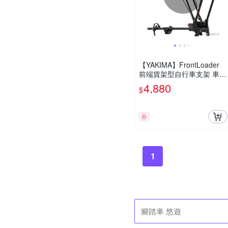
【YAKIMA】FrontLoader
前端貨架型自行車支架 車頂
架 自行車架 固定架 悠遊戶
4,880
$
外
券
1