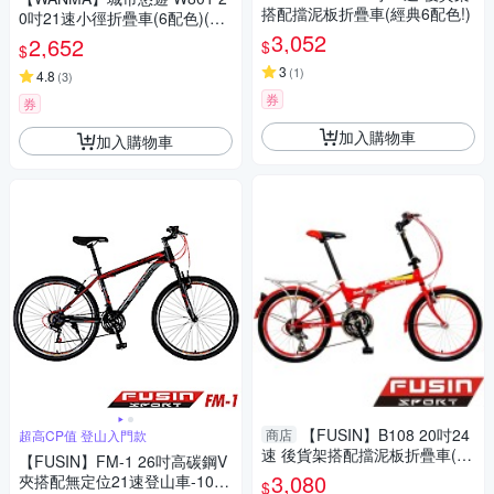
搭配擋泥板折疊車(經典6配色!)
0吋21速小徑折疊車(6配色)(D.
I.Y 組裝)
3,052
2,652
$
$
3
(
1
)
4.8
(
3
)
券
券
加入購物車
加入購物車
【FUSIN】B108 20吋24
商店
超高CP值 登山入門款
速 後貨架搭配擋泥板折疊車(重
【FUSIN】FM-1 26吋高碳鋼V
新啟動你的便利生活 )
3,080
夾搭配無定位21速登山車-10
$