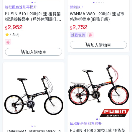
輪框配色速別再提升
熱銷款！
FUSIN B101 20吋21速 後貨架
WANMA W801 20吋21速城市
擋泥板折疊車 (戶外休閒最佳實
悠遊折疊車(服務升級)
用選擇)
2,952
2,752
$
$
4.3
(
3
)
挑戰低價
券
券
加入購物車
加入購物車
輪框配色速別再提升
FUSIN B108 20吋24速 後貨架
【WANMA】城市悠遊 W801 2