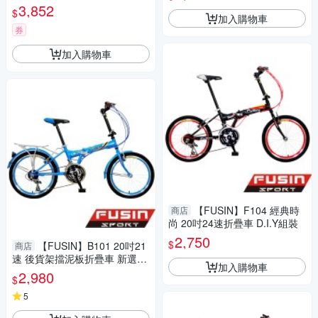
0%服務升級版
3,852
$
加入購物車
券
加入購物車
【FUSIN】F104 經典時
商店
尚 20吋24速折疊車 D.I.Y組裝
2,750
$
【FUSIN】B101 20吋21
商店
速 後貨架擋泥板折疊車 新選擇
加入購物車
(國民經典車款再升級)
2,980
$
5