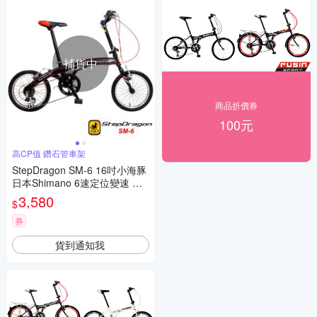
補貨中
商品折價券
100元
高CP值 鑽石管車架
StepDragon SM-6 16吋小海豚
日本Shimano 6速定位變速 搭
配建大外胎 折疊車
3,580
$
券
貨到通知我