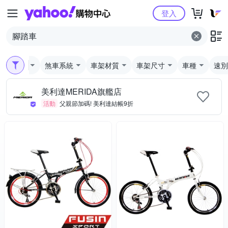
Yahoo購物中心
登入
顏色
煞車系統
車架材質
車架尺寸
車種
速別
美利達MERIDA旗艦店
活動
父親節加碼! 美利達結帳9折