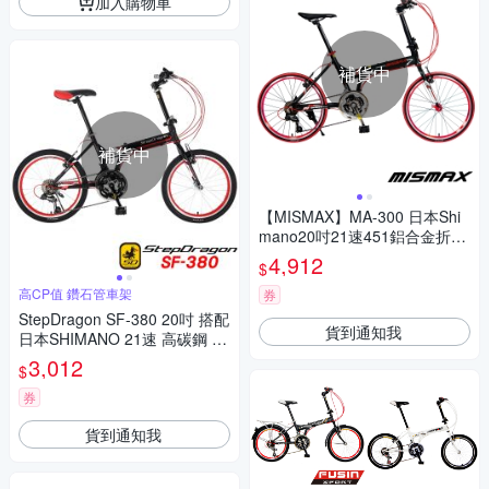
加入購物車
補貨中
補貨中
【MISMAX】MA-300 日本Shi
mano20吋21速451鋁合金折疊
車
4,912
$
高CP值 鑽石管車架
券
StepDragon SF-380 20吋 搭配
貨到通知我
日本SHIMANO 21速 高碳鋼 折
疊腳踏車
3,012
$
券
貨到通知我