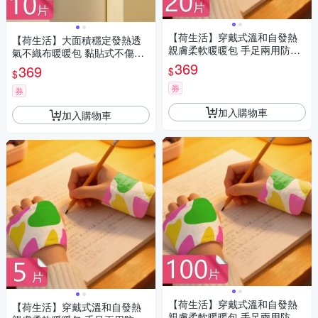
【荷生活】穿戴式溫和自發熱
【荷生活】大面積穩定發熱透
親膚柔軟暖暖包 手足兩用防寒
氣不織布暖暖包 黏貼式不傷衣
保暖便攜暖手貼-20片組
快速升溫暖身貼-10片組
369
369
$
$
券
券
加入購物車
加入購物車
【荷生活】穿戴式溫和自發熱
【荷生活】穿戴式溫和自發熱
親膚柔軟暖暖包 手足兩用防寒