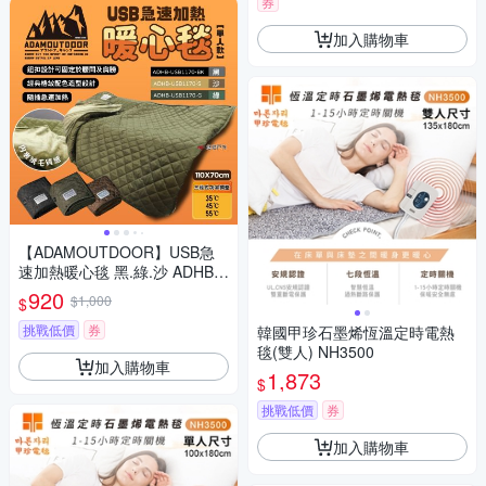
券
加入購物車
【ADAMOUTDOOR】USB急
速加熱暖心毯 黑.綠.沙 ADHB-
USB1170 電熱毯 電毯 登山 露
920
$1,000
$
營 悠遊戶外
挑戰低價
券
韓國甲珍石墨烯恆溫定時電熱
毯(雙人) NH3500
加入購物車
1,873
$
挑戰低價
券
加入購物車