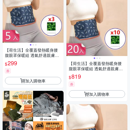
【荷生活】全覆蓋發熱暖身腰
腹眼罩保暖組 透氣舒適親膚腰
部眼罩熱敷組-暖腰貼5入+蒸氣
299
【荷生活】全覆蓋發熱暖身腰
$
眼罩3入組
腹眼罩保暖組 透氣舒適親膚腰
券
部眼罩熱敷組-暖腰貼20入+蒸
819
$
氣眼罩10入組
加入購物車
券
加入購物車