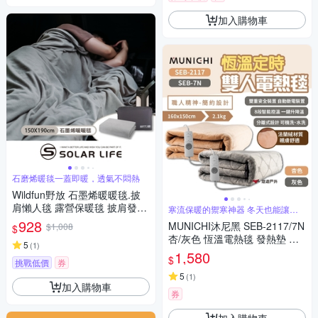
加入購物車
石磨烯暖毯一蓋即暖，透氣不悶熱
Wildfun野放 石墨烯暖暖毯.披
肩懶人毯 露營保暖毯 披肩發熱
寒流保暖的禦寒神器 冬天也能讓你
一覺好眠
毯 旅行蓋毯 單人薄毯
928
MUNICHI沐尼黑 SEB-2117/7N
$1,008
$
杏/灰色 恆溫電熱毯 發熱墊 電
5
(
1
)
熱墊 保暖 悠遊戶外
1,580
$
挑戰低價
券
5
(
1
)
加入購物車
券
加入購物車