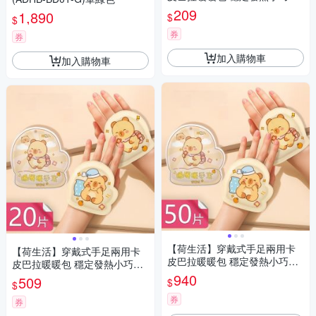
便造型發熱貼-5包組
209
1,890
$
$
券
券
加入購物車
加入購物車
【荷生活】穿戴式手足兩用卡
【荷生活】穿戴式手足兩用卡
皮巴拉暖暖包 穩定發熱小巧輕
皮巴拉暖暖包 穩定發熱小巧輕
便造型發熱貼-50包組
便造型發熱貼-20包組
940
509
$
$
券
券