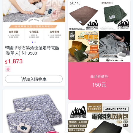
韓國甲珍石墨烯恆溫定時電熱
毯(單人) NH3500
1,873
$
券
商品折價券
加入購物車
150元