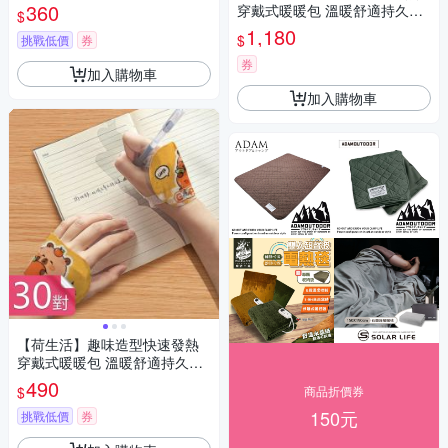
熱手足暖暖包-20對組
360
穿戴式暖暖包 溫暖舒適持久發
$
熱手足暖暖包-100對組
1,180
$
挑戰低價
券
券
加入購物車
加入購物車
【荷生活】趣味造型快速發熱
穿戴式暖暖包 溫暖舒適持久發
熱手足暖暖包-30對組
490
$
商品折價券
150元
挑戰低價
券