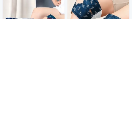
【荷生活】草本萃取分格型自
【荷生活】束帶式艾草溫灸蒸
發熱暖膝貼 青花紋環繞熱敷綁
汽熱敷暖膝貼 輕薄透氣持久恆
帶式護膝暖暖貼-5片組
溫自發熱保暖貼-5片組
239
209
$
$
券
券
加入購物車
加入購物車