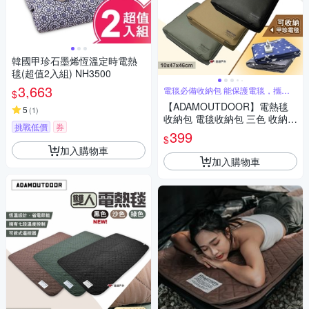
韓國甲珍石墨烯恆溫定時電熱
毯(超值2入組) NH3500
3,663
電毯必備收納包 能保護電毯，攜帶
$
更方便
【ADAMOUTDOOR】電熱毯
5
(
1
)
收納包 電毯收納包 三色 收納袋
挑戰低價
券
電毯收納 手提包 提袋 整理包
399
$
露營 悠遊戶外
加入購物車
加入購物車