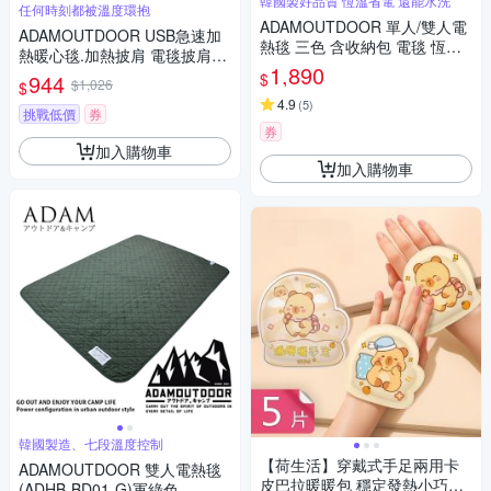
韓國製好品質 恆溫省電 還能水洗
任何時刻都被溫度環抱
ADAMOUTDOOR 單人/雙人電
ADAMOUTDOOR USB急速加
熱毯 三色 含收納包 電毯 恆溫
熱暖心毯.加熱披肩 電毯披肩毯
電熱毯 露營 居家 悠遊戶外
1,890
戶外電熱毯 露營發熱毯 溫控暖
$
944
$1,026
$
毯
4.9
(
5
)
挑戰低價
券
券
加入購物車
加入購物車
韓國製造、七段溫度控制
【荷生活】穿戴式手足兩用卡
ADAMOUTDOOR 雙人電熱毯
皮巴拉暖暖包 穩定發熱小巧輕
(ADHB-BD01-G)軍綠色