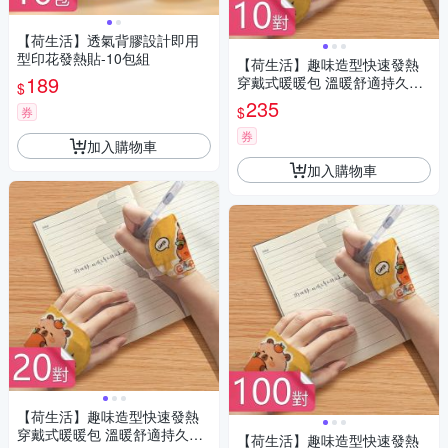
【荷生活】透氣背膠設計即用
型印花發熱貼-10包組
【荷生活】趣味造型快速發熱
189
穿戴式暖暖包 溫暖舒適持久發
$
熱手足暖暖包-10對組
235
$
券
券
加入購物車
加入購物車
【荷生活】趣味造型快速發熱
穿戴式暖暖包 溫暖舒適持久發
【荷生活】趣味造型快速發熱