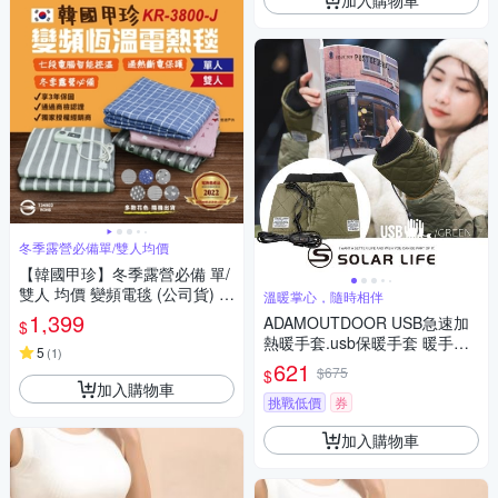
冬季露營必備單/雙人均價
【韓國甲珍】冬季露營必備 單/
雙人 均價 變頻電毯 (公司貨) 電
溫暖掌心，隨時相伴
熱毯 悠遊戶外
1,399
ADAMOUTDOOR USB急速加
$
熱暖手套.usb保暖手套 暖手寶
5
(
1
)
發熱手套 暖手神器 恆溫定時
621
$675
$
加入購物車
挑戰低價
券
加入購物車