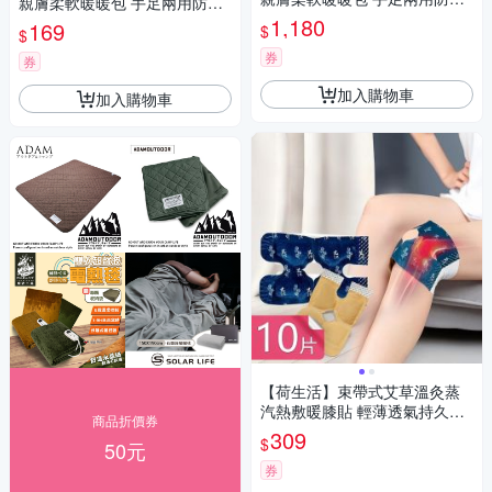
親膚柔軟暖暖包 手足兩用防寒
保暖便攜暖手貼-100片組
保暖便攜暖手貼-5片組
1,180
169
$
$
券
券
加入購物車
加入購物車
【荷生活】束帶式艾草溫灸蒸
汽熱敷暖膝貼 輕薄透氣持久恆
商品折價券
溫自發熱保暖貼-10片組
309
$
50元
券