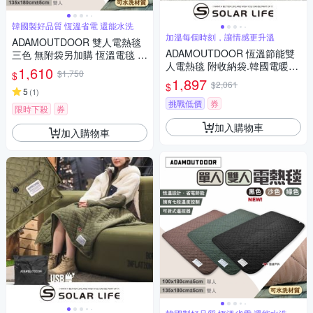
韓國製好品質 恆溫省電 還能水洗
加溫每個時刻，讓情感更升溫
ADAMOUTDOOR 雙人電熱毯
ADAMOUTDOOR 恆溫節能雙
三色 無附袋另加購 恆溫電毯 發
人電熱毯 附收納袋.韓國電暖毯
熱墊 保暖 露營 悠遊戶外
1,610
$1,750
$
露營電毯 溫電熱毯 保暖發熱墊
1,897
$2,061
$
電熱墊
5
(
1
)
挑戰低價
券
限時下殺
券
加入購物車
加入購物車