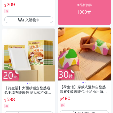
溫自發熱保暖貼-5片組
209
$
商品折價券
1000元
券
加入購物車
【荷生活】穿戴式溫和自發熱
【荷生活】大面積穩定發熱透
親膚柔軟暖暖包 手足兩用防寒
氣不織布暖暖包 黏貼式不傷衣
保暖便攜暖手貼-30片組
快速升溫暖身貼-20片組
490
588
$
$
券
券