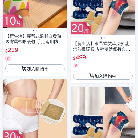
【荷生活】穿戴式溫和自發熱
親膚柔軟暖暖包 手足兩用防寒
【荷生活】束帶式艾草溫灸蒸
保暖便攜暖手貼-10片組
239
汽熱敷暖膝貼 輕薄透氣持久恆
$
溫自發熱保暖貼-20片組
499
$
券
券
加入購物車
加入購物車