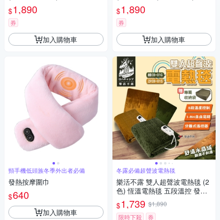
野營 韓國製 保暖 電熱毯 )
1,890
1,890
$
$
券
券
加入購物車
加入購物車
頸手機低頭族冬季外出者必備
冬露必備超聲波電熱毯
發熱按摩圍巾
樂活不露 雙人超聲波電熱毯 (2
色) 恆溫電熱毯 五段溫控 發熱
640
$
墊 電熱墊 露營 悠遊戶外
1,739
$1,890
$
加入購物車
限時下殺
券