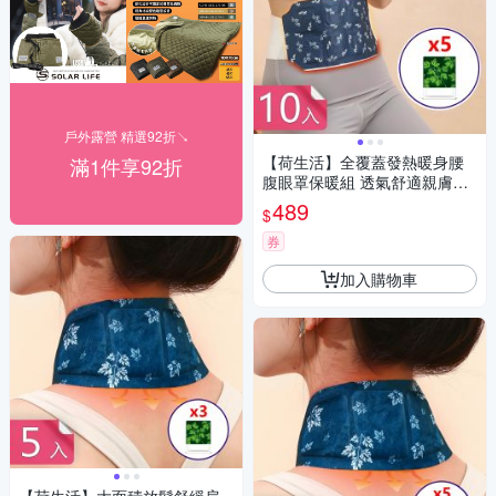
戶外露營 精選92折↘
【荷生活】全覆蓋發熱暖身腰
滿1件享92折
腹眼罩保暖組 透氣舒適親膚腰
部眼罩熱敷組-暖腰貼10入+蒸
489
$
氣眼罩5入組
券
加入購物車