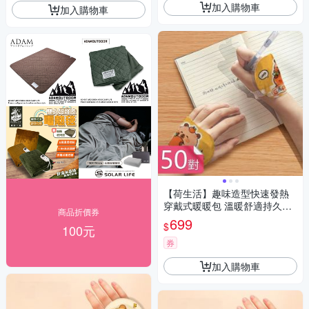
加入購物車
加入購物車
【荷生活】趣味造型快速發熱
穿戴式暖暖包 溫暖舒適持久發
商品折價券
熱手足暖暖包-50對組
699
$
100元
券
加入購物車