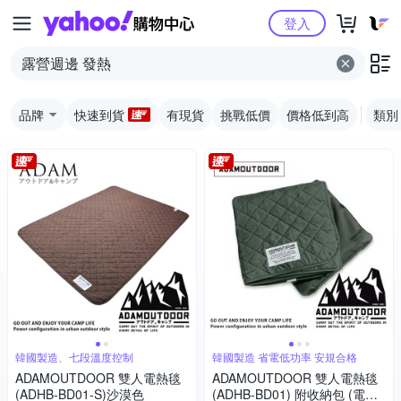
Yahoo購物中心
登入
品牌
快速到貨
有現貨
挑戰低價
價格低到高
類別
韓國製造、七段溫度控制
韓國製造 省電低功率 安規合格
ADAMOUTDOOR 雙人電熱毯
ADAMOUTDOOR 雙人電熱毯
(ADHB-BD01-S)沙漠色
(ADHB-BD01) 附收納包 (電毯