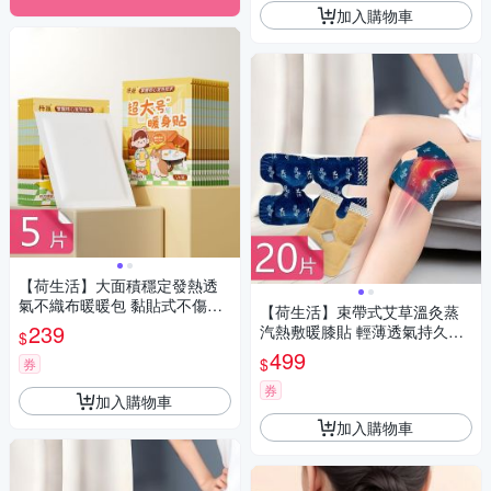
加入購物車
【荷生活】大面積穩定發熱透
氣不織布暖暖包 黏貼式不傷衣
【荷生活】束帶式艾草溫灸蒸
快速升溫暖身貼-5片組
239
汽熱敷暖膝貼 輕薄透氣持久恆
$
溫自發熱保暖貼-20片組
499
$
券
券
加入購物車
加入購物車