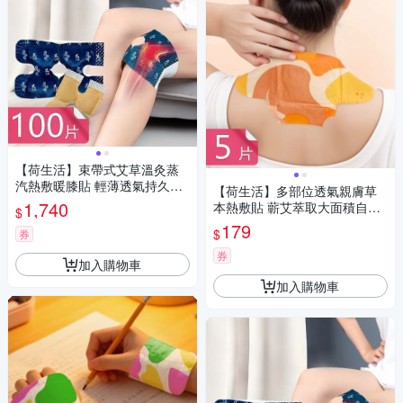
【荷生活】束帶式艾草溫灸蒸
汽熱敷暖膝貼 輕薄透氣持久恆
【荷生活】多部位透氣親膚草
溫自發熱保暖貼-100片組
1,740
本熱敷貼 蘄艾萃取大面積自發
$
熱黏貼式暖暖包-5片組
179
$
券
券
加入購物車
加入購物車