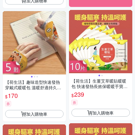
加入購物車
【荷生活】生薑艾草暖貼暖暖
【荷生活】趣味造型快速發熱
包 快速發熱長效保暖暖手寶暖
穿戴式暖暖包 溫暖舒適持久發
宮貼-10片
熱手足暖暖包-5對組
239
170
$
$
券
券
加入購物車
加入購物車