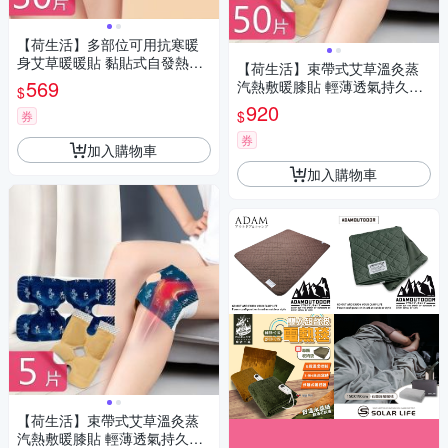
【荷生活】多部位可用抗寒暖
身艾草暖暖貼 黏貼式自發熱舒
【荷生活】束帶式艾草溫灸蒸
緩疲勞艾灸暖貼-30片組
569
汽熱敷暖膝貼 輕薄透氣持久恆
$
溫自發熱保暖貼-50片組
920
$
券
券
加入購物車
加入購物車
【荷生活】束帶式艾草溫灸蒸
汽熱敷暖膝貼 輕薄透氣持久恆