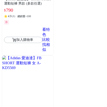
運動短褲 男款 (多款任選)
790
$
4.9
(
8
)
總銷量>100
券
看特
色
比較
加入購物車
找相
似