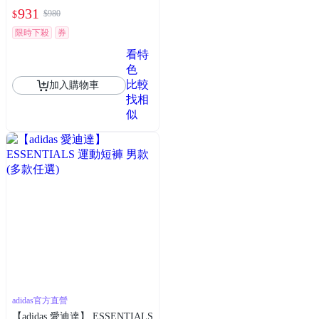
動褲
931
$980
$
限時下殺
券
看特
色
比較
加入購物車
找相
似
adidas官方直營
【adidas 愛迪達】 ESSENTIALS