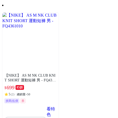
【NIKE】 AS M NK CLUB KNI
T SHORT 運動短褲 男 - FQ4361
010
699
85折
$
5
(
2
)
總銷量>50
挑戰低價
券
看特
色