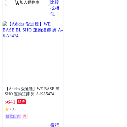
比較
加入購物車
找相
似
【Adidas 愛迪達】WE BASE BL
SHO 運動短褲 男 A-KA5474
641
85折
$
5
(
1
)
挑戰低價
券
看特