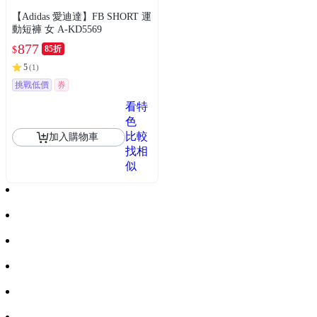
【Adidas 愛迪達】FB SHORT 運
動短褲 女 A-KD5569
877
85折
$
5
(
1
)
挑戰低價
券
看特
色
比較
加入購物車
找相
似