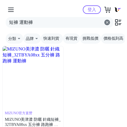
Yahoo購物中心
登入
分類
品牌
快速到貨
有現貨
挑戰低價
價格低到高
MIZUNO官方直營
MIZUNO美津濃 防曬 針織短褲_
32TBYA08xx 五分褲 路跑褲 運