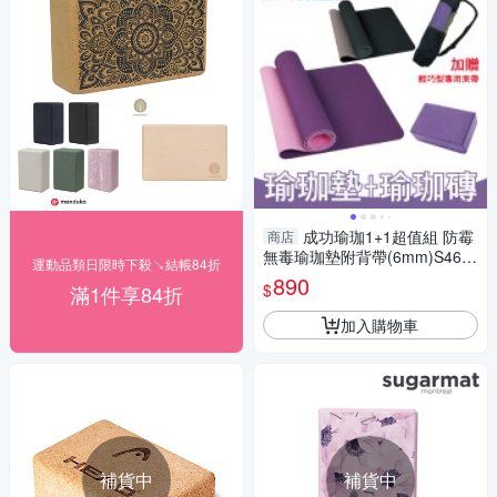
成功瑜珈1+1超值組 防霉
商店
無毒瑜珈墊附背帶(6mm)S469
運動品類日限時下殺↘結帳84折
0 檢驗通過+塑身瑜珈磚 S4704
890
$
滿1件享84折
加入購物車
補貨中
補貨中