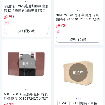
[荷生活]EVA高密度加厚款瑜伽
磚 防滑撞壓瑜伽輔助器材(二
入-顏色隨機)
NIKE YOGA 瑜珈磚-健身 有氧
269
$
韻律磚 N1009017808OS 粉橘
券
873
$
貨到通知我
券
貨到通知我
補貨中
補貨中
NIKE YOGA 瑜珈磚-健身 有氧
韻律磚 N1009017202OS 藕紅
【QMAT】50D瑜珈磚 - 單色
873