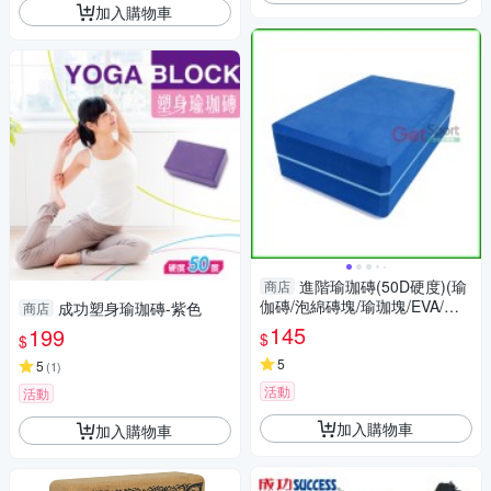
加入購物車
進階瑜珈磚(50D硬度)(瑜
商店
伽磚/泡綿磚塊/瑜珈塊/EVA/伸
成功塑身瑜珈磚-紫色
商店
展運動/高支撐/GetSport)
145
199
$
$
5
5
(
1
)
活動
活動
加入購物車
加入購物車