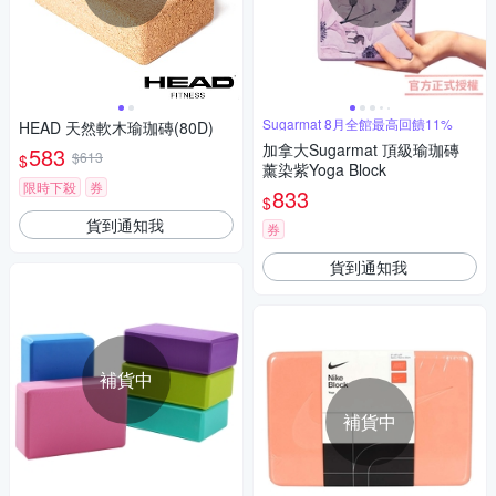
Sugarmat 8月全館最高回饋11%
HEAD 天然軟木瑜珈磚(80D)
加拿大Sugarmat 頂級瑜珈磚
583
$613
$
薰染紫Yoga Block
限時下殺
券
833
$
貨到通知我
券
貨到通知我
補貨中
補貨中