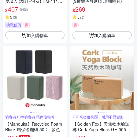
度/2入 (粉紅+淺灰) RM-11140
(9種顏色可選擇 瑜珈輔具)
台灣製《送攜帶型小方巾》
407
269
$428
$
$
5
5
(
3
)
(
5
)
挑戰低價
券
券
加入購物車
加入購物車
瑜珈磚,EVA瑜珈磚,環保瑜珈磚
70D高密度抗壓，耐用不易變形
【Manduka】Recycled Foam
【Golden Fox】天然軟木瑜珈
Block 環保瑜珈磚 50D - 多色可
磚 Cork Yoga Block GF-005
選 (EVA瑜珈磚)
(二入組)