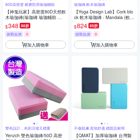
80D高密度 耐磨防滑瑜伽輔助
瑜珈磚,軟木瑜珈磚
【神鬼玩家】高密度80D天然軟
【Yoga Design Lab】Cork blo
木瑜伽磚(瑜珈磚 瑜珈輔助 原
ck 軟木瑜珈磚 - Mandala (軟木
料SGS檢驗合格嚴選正品)
瑜珈磚1入)
348
824
86折
85折
$
$
挑戰低價
券
挑戰低價
券
加入購物車
加入購物車
雙色設計，色彩活潑又穩重
不傷肌膚,質地舒適,穩固且耐用
Yenzch 雙色瑜珈磚/50D 高密
【QMAT】加厚瑜珈磚 台灣製