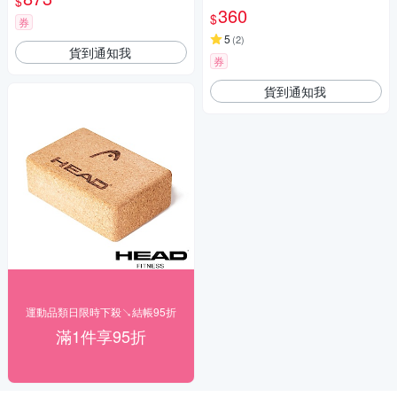
$
360
$
券
5
(
2
)
貨到通知我
券
貨到通知我
運動品類日限時下殺↘結帳95折
滿1件享95折