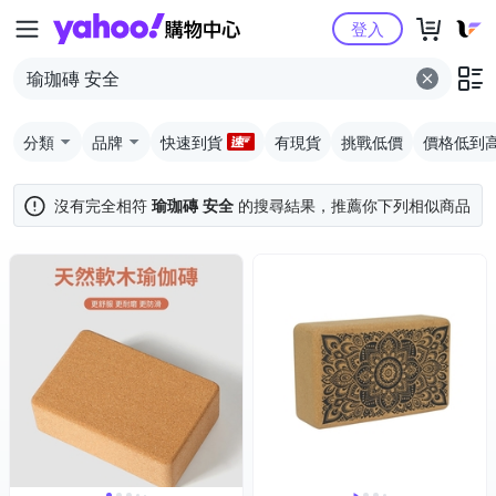
Yahoo購物中心
登入
分類
品牌
快速到貨
有現貨
挑戰低價
價格低到
沒有完全相符
瑜珈磚 安全
的搜尋結果，推薦你下列相似商品