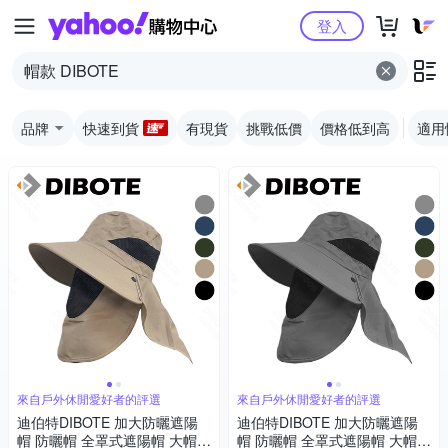
Yahoo購物中心
登入
品牌
快速到貨
有現貨
挑戰低價
價格低到高
適用
來自戶外休閒愛好者的評選
來自戶外休閒愛好者的評選
迪伯特DIBOTE 加大防曬遮陽
迪伯特DIBOTE 加大防曬遮陽
帽 防曬帽 全罩式遮陽帽 大帽簷
帽 防曬帽 全罩式遮陽帽 大帽簷