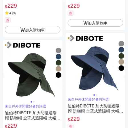
-卡其色
-灰色
229
229
$
$
4
(
3
)
券
券
加入購物車
加入購物車
來自戶外休閒愛好者的評選
迪伯特DIBOTE 加大防曬遮陽
來自戶外休閒愛好者的評選
帽 防曬帽 全罩式遮陽帽 大帽簷
迪伯特DIBOTE 加大防曬遮陽
-深藍色
229
帽 防曬帽 全罩式遮陽帽 大帽簷
$
-墨綠色
229
$
券