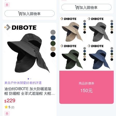
券
加入購物車
加入購物車
來自戶外休閒愛好者的評選
商品折價券
迪伯特DIBOTE 加大防曬遮陽
150元
帽 防曬帽 全罩式遮陽帽 大帽簷
-黑色
229
$
5
(
2
)
券