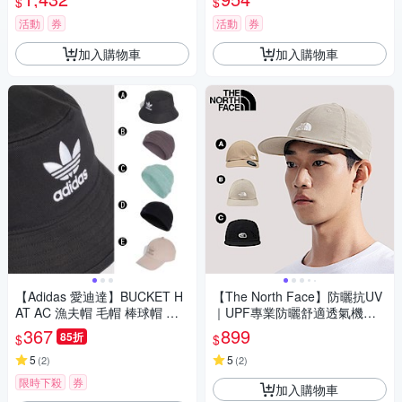
$
$
活動
券
活動
券
加入購物車
加入購物車
【Adidas 愛迪達】BUCKET H
【The North Face】防曬抗UV
AT AC 漁夫帽 毛帽 棒球帽 運
｜UPF專業防曬舒適透氣機能
動帽 男女 A-AJ8995 B-IY7031
運動帽/遮陽帽(兩款任選)
367
899
85折
$
$
C-IY4642 精選五款
5
5
(
2
)
(
2
)
限時下殺
券
加入購物車