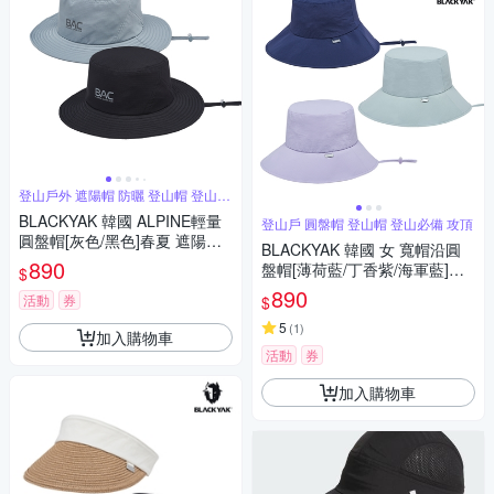
登山戶外 遮陽帽 防曬 登山帽 登山必
備
BLACKYAK 韓國 ALPINE輕量
登山戶 圓盤帽 登山帽 登山必備 攻頂
圓盤帽[灰色/黑色]春夏 遮陽帽
BLACKYAK 韓國 女 寬帽沿圓
漁夫帽 防水帽 中性款 BYCB1N
890
盤帽[薄荷藍/丁香紫/海軍藍]春
$
AF02
夏 遮陽帽 登山帽 圓盤帽 休閒
890
活動
券
$
帽 女性款 BYCB1WAF03
5
(
1
)
加入購物車
活動
券
加入購物車