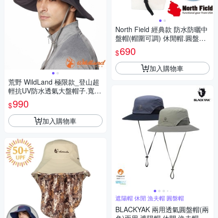
North Field 經典款 防水防曬中
盤帽(帽圍可調) 休閒帽.圓盤帽.
遮陽帽.運動帽_雅典綠
690
$
加入購物車
荒野 WildLand 極限款_登山超
輕抗UV防水透氣大盤帽子.寬邊
帽.圓盤帽.防曬帽.遮陽帽.牛仔
990
$
帽_鐵灰色
加入購物車
遮陽帽 休閒 漁夫帽 圓盤帽
BLACKYAK 兩用透氣圓盤帽(兩