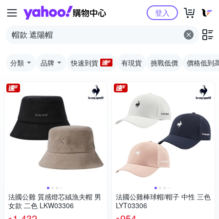
Yahoo購物中心
登入
分類
品牌
快速到貨
有現貨
挑戰低價
價格低到
法國公雞 質感燈芯絨漁夫帽 男
法國公雞棒球帽/帽子 中性 三色
女款 二色 LKW03306
LYT03306
1,432
954