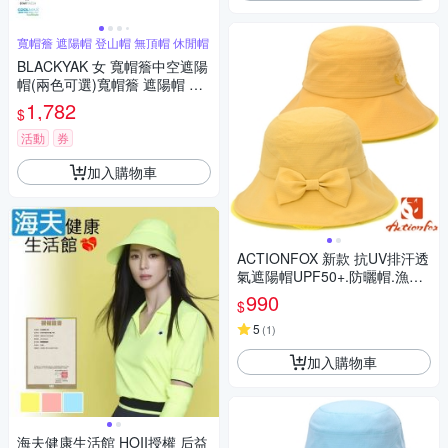
寬帽簷 遮陽帽 登山帽 無頂帽 休閒帽
BLACKYAK 女 寬帽簷中空遮陽
帽(兩色可選)寬帽簷 遮陽帽 登
山帽 無頂帽 休閒帽 女帽 BYFB
1,782
$
1WAF04
活動
券
加入購物車
ACTIONFOX 新款 抗UV排汗透
氣遮陽帽UPF50+.防曬帽.漁夫
帽_芥末黃
990
$
5
(
1
)
加入購物車
海夫健康生活館 HOII授權 后益