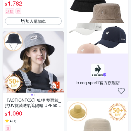
曬帽 銀離子 遮陽帽 | BYEB1W
1,782
$
AF03
活動
券
加入購物車
le coq sportif官方旗艦店
【ACTIONFOX】狐狸 雙面戴_
抗UV抗菌透氣遮陽帽 UPF50+.
登山健行防曬帽.漁夫帽_631-5
1,090
$
277 黑色
4
(
1
)
券