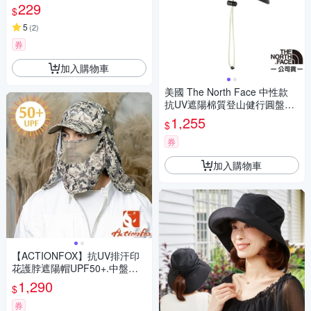
-黑色
229
$
5
(
2
)
券
加入購物車
美國 The North Face 中性款
抗UV遮陽棉質登山健行圓盤帽.
漁夫帽_3VWX-0C5 瀝青灰 N
1,255
$
券
加入購物車
【ACTIONFOX】抗UV排汗印
花護脖遮陽帽UPF50+.中盤帽.
棒球帽_631-5081 夾花卡其
1,290
$
券