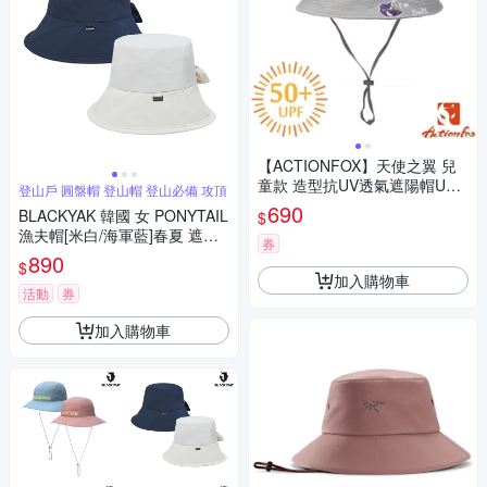
【ACTIONFOX】天使之翼 兒
童款 造型抗UV透氣遮陽帽UPF
登山戶 圓盤帽 登山帽 登山必備 攻頂
50+.中盤帽.漁夫帽_631-4799
690
BLACKYAK 韓國 女 PONYTAIL
$
螢光桔黃
漁夫帽[米白/海軍藍]春夏 遮陽
券
帽 登山帽 防曬帽 休閒帽 女性
890
$
款 BYCB1WAF04
加入購物車
活動
券
加入購物車