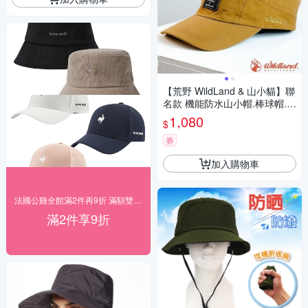
【荒野 WildLand & 山小貓】聯
名款 機能防水山小帽.棒球帽.防
晒遮陽帽.鴨舌帽_M1080-195
1,080
$
薑茶
券
加入購物車
法國公雞全館滿2件再9折 滿額雙重送
滿2件享9折