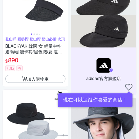
登山戶 圓盤帽 登山帽 登山必備 攻頂
BLACKYAK 韓國 女 輕量中空
遮陽帽[淺卡其/黑色]春夏 遮陽
帽 登山帽 無頂帽 休閒帽 女性
890
$
款 BYCB1WAG01
活動
券
adidas官方旗艦店
加入購物車