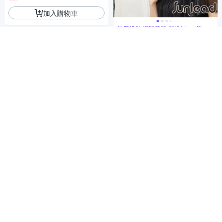
加入購物車
透氣排熱,護髮美型,帽緣11cm,馬尾
款
Sunlead 馬尾款。透氣排熱防
曬寬緣可折邊遮陽帽 (黑色)
880
$
券
加入購物車
海夫 HOII授權 后益 輕巧折疊
美膚帽 防曬遮陽帽
3,980
$
券
加入購物車