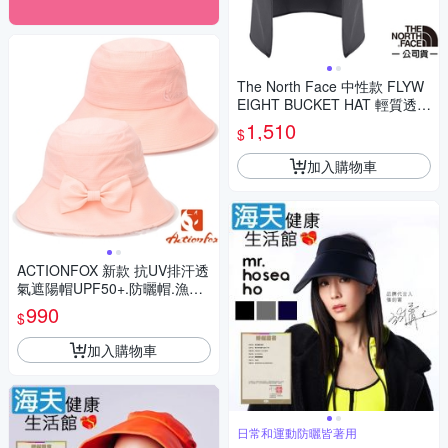
The North Face 中性款 FLYW
EIGHT BUCKET HAT 輕質透氣
遮陽登山健行兩用遮陽帽_灰色
1,510
$
N
加入購物車
ACTIONFOX 新款 抗UV排汗透
氣遮陽帽UPF50+.防曬帽.漁夫
帽_桔粉色
990
$
加入購物車
日常和運動防曬皆著用