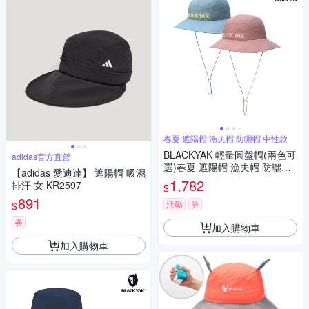
春夏 遮陽帽 漁夫帽 防曬帽 中性款
BLACKYAK 輕量圓盤帽(兩色可
adidas官方直營
選)春夏 遮陽帽 漁夫帽 防曬帽
【adidas 愛迪達】 遮陽帽 吸濕
中性款 BYFB1NAF01
1,782
排汗 女 KR2597
$
891
活動
券
$
券
加入購物車
加入購物車