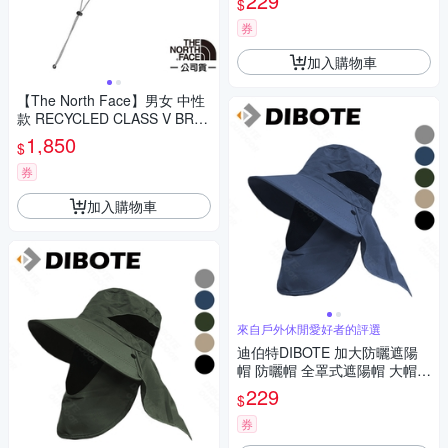
229
$
券
加入購物車
【The North Face】男女 中性
款 RECYCLED CLASS V BRIM
MER 輕質透氣遮陽登山健行遮
1,850
$
陽帽
券
加入購物車
來自戶外休閒愛好者的評選
迪伯特DIBOTE 加大防曬遮陽
帽 防曬帽 全罩式遮陽帽 大帽簷
-深藍色
229
$
券