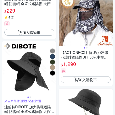
帽 防曬帽 全罩式遮陽帽 大帽簷
-卡其色
229
$
4
(
3
)
券
加入購物車
【ACTIONFOX】抗UV排汗印
花護脖遮陽帽UPF50+.中盤帽.
棒球帽_631-5081 夾花黑
1,290
$
券
加入購物車
來自戶外休閒愛好者的評選
迪伯特DIBOTE 加大防曬遮陽
帽 防曬帽 全罩式遮陽帽 大帽簷