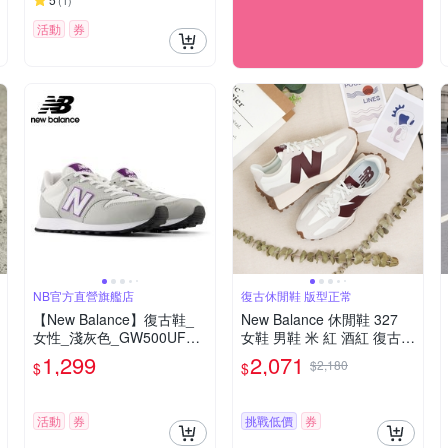
活動
券
NB官方直營旗艦店
復古休閒鞋 版型正常
【New Balance】復古鞋_
New Balance 休閒鞋 327
女性_淺灰色_GW500UFW-
女鞋 男鞋 米 紅 酒紅 復古
B楦(網路獨家款)
經典 NB 紐巴倫 WS327KA-
1,299
2,071
$2,180
$
$
B
活動
券
挑戰低價
券