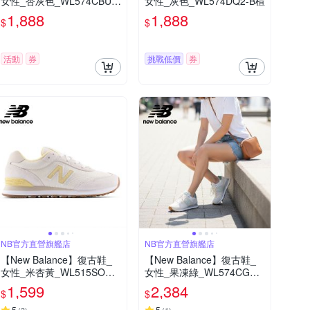
女性_杏灰色_WL574CBU-B
女性_灰色_WL574DQ2-B楦
楦
1,888
1,888
$
$
活動
券
挑戰低價
券
NB官方直營旗艦店
NB官方直營旗艦店
【New Balance】復古鞋_
【New Balance】復古鞋_
女性_米杏黃_WL515SOR-
女性_果凍綠_WL574CGR-
B楦
B楦
1,599
2,384
$
$
5
5
(
3
)
(
1
)