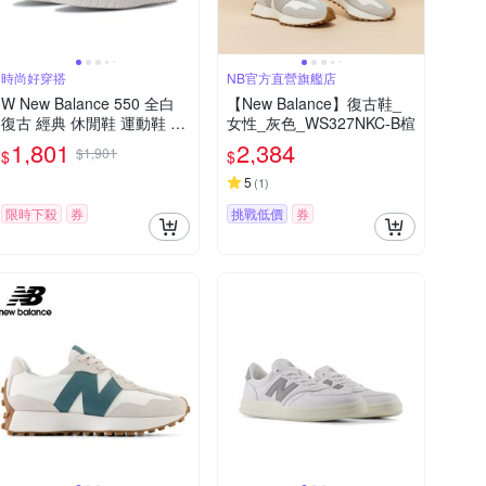
時尚好穿搭
NB官方直營旗艦店
W New Balance 550 全白
【New Balance】復古鞋_
復古 經典 休閒鞋 運動鞋 女
女性_灰色_WS327NKC-B楦
鞋 BBW550EC
1,801
2,384
$1,901
$
$
5
(
1
)
限時下殺
券
挑戰低價
券