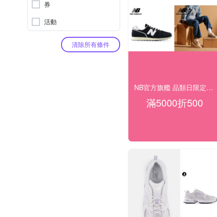
券
活動
清除所有條件
NB官方旗艦 品類日限定4折起最高再折500
滿5000折500