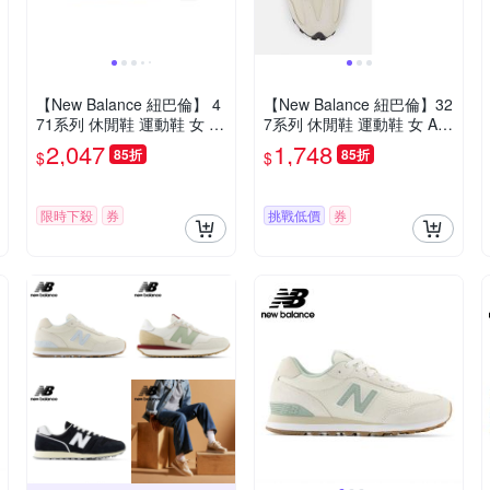
【New Balance 紐巴倫】 4
【New Balance 紐巴倫】32
71系列 休閒鞋 運動鞋 女 -
7系列 休閒鞋 運動鞋 女 A-U
U471PSD
3271P0
2,047
1,748
85折
85折
$
$
限時下殺
券
挑戰低價
券