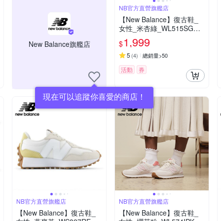
NB官方直營旗艦店
【New Balance】復古鞋_
女性_米杏綠_WL515SGM-
B楦
1,999
$
New Balance旗艦店
5
(
4
)
總銷量>50
活動
券
現在可以追蹤你喜愛的商店！
NB官方直營旗艦店
NB官方直營旗艦店
【New Balance】復古鞋_
【New Balance】復古鞋_