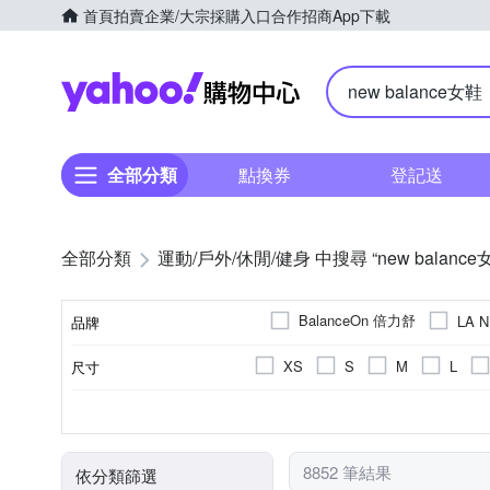
首頁
拍賣
企業/大宗採購入口
合作招商
App下載
Yahoo購物中心
全部分類
點換券
登記送
全部分類
運動/戶外/休閒/健身 中搜尋 “new balance
BalanceOn 倍力舒
LA 
品牌
XS
S
M
L
尺寸
品牌名稱
US7.5
US8
US8.5
休閒鞋
女
依吊牌標示
偏小
男
正常
10cm以下
慢跑鞋
女童
麂皮
偏大
野跑
男
網
10cm
10.
顏色
尺寸(腳長)
款式
適用性別
鞋面材質
版型
US14
US14.5
US15
健野鞋
合成橡膠/樹膠
休閒鞋/ 帆布鞋
丹寧 / 帆布
15.5cm
16cm
16.5c
8852 筆結果
依分類篩選
EU44
EU45
EU46
排球鞋
滑板鞋
雪鞋
21.5cm
22cm
22.5c