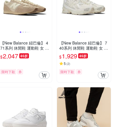
【New Balance 紐巴倫】 4
【New Balance 紐巴倫】 7
71系列 休閒鞋 運動鞋 女 -
40系列 休閒鞋 運動鞋 女 -
U471PSC
U740KP2
2,047
1,929
85折
85折
$
$
5
(
2
)
限時下殺
券
限時下殺
券