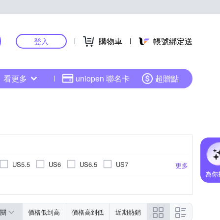
購物車
帳號綁定送
登入
看更多
uniopen 聯名卡
超贈點
US5.5
US6
US6.5
US7
更多
US12
US12.5
US13
US13.5
橡膠
運動鞋
豚皮
訓練鞋
真皮
登山鞋
漆皮
水陸兩用鞋
.5cm
14cm
14.5cm
15cm
更多
更多
更多
EU40
EU41
EU42
EU43
長袖T恤
學步鞋
短袖T恤
cm
20cm
20.5cm
21cm
關
價格低到高
價格高到低
近期熱銷
26cm以上
cm