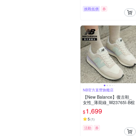
挑戰低價
券
NB官方直營旗艦店
【New Balance】復古鞋_
女性_薄荷綠_W23765I-B楦
1,699
$
5
(
1
)
活動
券