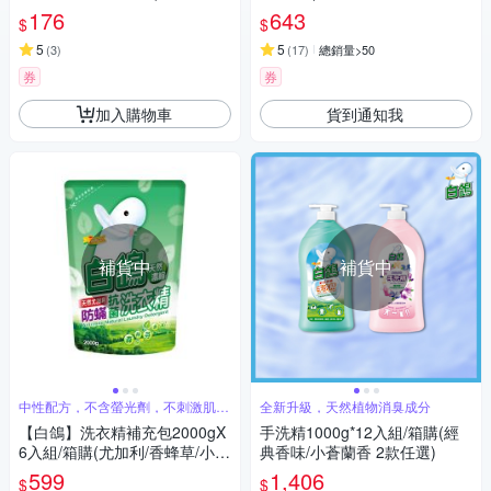
棉花籽/抗臭/柔順/麝香 7款任
176
643
$
$
選)
5
5
(
3
)
(
17
)
總銷量>50
券
券
加入購物車
貨到通知我
補貨中
補貨中
中性配方，不含螢光劑，不刺激肌膚
全新升級，天然植物消臭成分
好安心
【白鴿】洗衣精補充包2000gX
手洗精1000g*12入組/箱購(經
6入組/箱購(尤加利/香蜂草/小蒼
典香味/小蒼蘭香 2款任選)
蘭/棉花籽/抗臭/柔順/麝香 7款
599
1,406
$
$