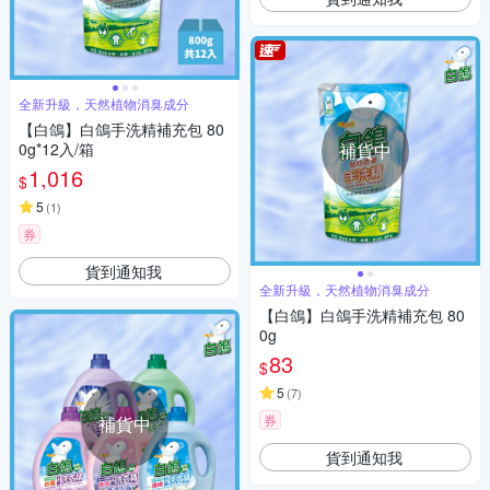
全新升級，天然植物消臭成分
【白鴿】白鴿手洗精補充包 80
0g*12入/箱
補貨中
1,016
$
5
(
1
)
券
貨到通知我
全新升級，天然植物消臭成分
【白鴿】白鴿手洗精補充包 80
0g
83
$
5
(
7
)
券
補貨中
貨到通知我