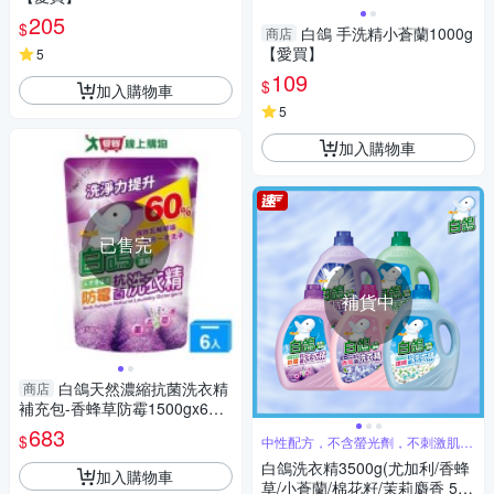
205
$
白鴿 手洗精小蒼蘭1000g
商店
【愛買】
5
109
$
加入購物車
5
加入購物車
已售完
補貨中
白鴿天然濃縮抗菌洗衣精
商店
補充包-香蜂草防霉1500gx6入
(箱)【愛買】
683
$
中性配方，不含螢光劑，不刺激肌膚
好安心
白鴿洗衣精3500g(尤加利/香蜂
加入購物車
草/小蒼蘭/棉花籽/茉莉麝香 5款