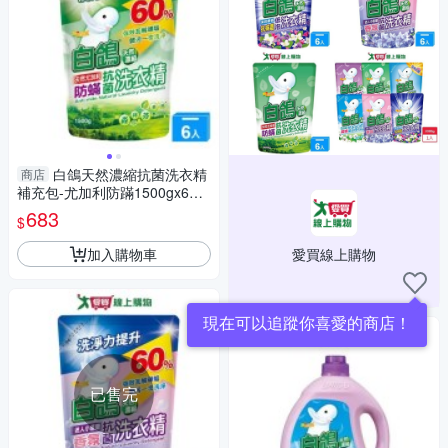
白鴿天然濃縮抗菌洗衣精
商店
補充包-尤加利防蹣1500gx6入
(箱)【愛買】
683
$
加入購物車
愛買線上購物
現在可以追蹤你喜愛的商店！
已售完