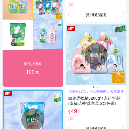
券
貨到通知我
補貨中
商品折價券
100元
抗菌率99%，不含螢光劑，天然潔淨
白鴿柔軟精3200g*4入組/箱購
(幸福花香/薰衣草 2款任選)
491
$
券
補貨中
貨到通知我