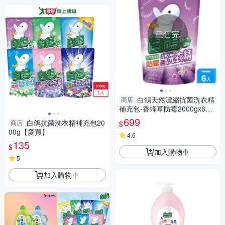
已售完
白鴿天然濃縮抗菌洗衣精
商店
補充包-香蜂草防霉2000gx6入
(箱)【愛買】
699
白鴿抗菌洗衣精補充包20
商店
$
00g【愛買】
4.6
135
$
加入購物車
5
加入購物車