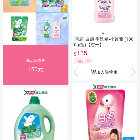
白鴿 手洗精-小蒼蘭 (100
商店
0g/瓶)【杏一】
135
$
商品折價券
活動
券
150元
加入購物車