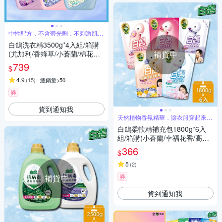
中性配方，不含螢光劑，不刺激肌膚
好安心
白鴿洗衣精3500g*4入組/箱購
(尤加利/香蜂草/小蒼蘭/棉花籽/
補貨中
茉莉麝香 5款任選)
739
$
4.9
(
15
)
總銷量>50
券
貨到通知我
天然植物香氛精華，讓衣服穿起來好
柔軟
白鴿柔軟精補充包1800g*6入
組/箱購(小蒼蘭/幸福花香/高雅
玫瑰/富士櫻/薰衣草 5款任選)
366
$
5
(
2
)
券
補貨中
貨到通知我