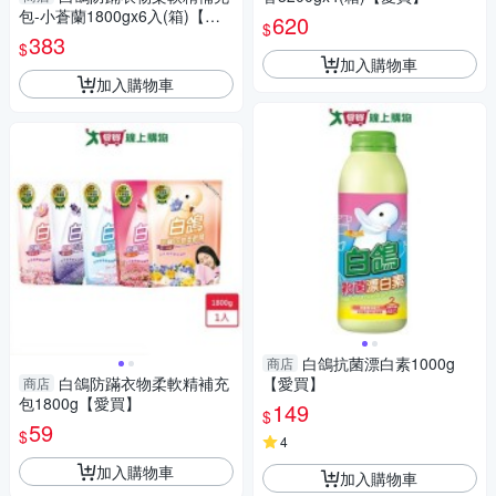
包-小蒼蘭1800gx6入(箱)【愛
620
$
買】
383
$
加入購物車
加入購物車
白鴿抗菌漂白素1000g
商店
白鴿防蹣衣物柔軟精補充
【愛買】
商店
包1800g【愛買】
149
$
59
$
4
加入購物車
加入購物車