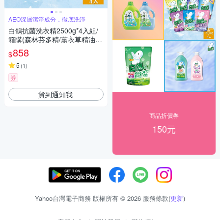
AEO深層潔淨成分，徹底洗淨
白鴿抗菌洗衣精2500g*4入組/
箱購(森林芬多精/薰衣草精油 2
款任選)
858
$
5
(
1
)
券
貨到通知我
商品折價券
150元
Yahoo台灣電子商務 版權所有 © 2026 服務條款(
更新
)