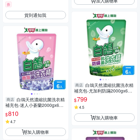
加入購物車
券
貨到通知我
白鴿天然濃縮抗菌洗衣精
商店
補充包-尤加利防蹣2000gx6入
(箱)【愛買】
799
白鴿天然濃縮抗菌洗衣精
商店
$
補充包-迷人小蒼蘭2000gx6入
4.5
(箱)【愛買】
810
$
加入購物車
4.7
加入購物車