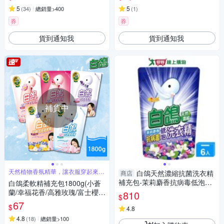
任選)
5
5
(
34
)
總銷量>400
(
1
)
券
券
貨到通知我
貨到通知我
補貨中
天然植物香氛精華，讓衣服穿起來好
白鴿天然濃縮抗菌洗衣精
商店
柔軟
補充包-茉莉麝香抗病毒低泡20
白鴿柔軟精補充包1800g(小蒼
00gx6入(箱)【愛買】
蘭/幸福花香/高雅玫瑰/富士櫻/
810
$
薰衣草 5款任選)
67
$
4.8
4.8
(
18
)
總銷量>100