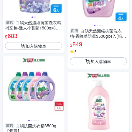
白鴿天然濃縮抗菌洗衣精
商店
補充包-迷人小蒼蘭1500gx6入
白鴿天然濃縮抗菌洗衣
商店
(箱)【愛買】
683
精-香蜂草防霉3500gx4入(箱)
$
【愛買】
849
$
加入購物車
5
加入購物車
白鴿抗菌洗衣精3500g
商店
【愛買】