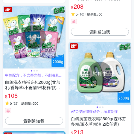
任選)
208
$
5
(
10
)
總銷量>50
券
貨到通知我
補貨中
補貨中
中性配方，不含螢光劑，不刺激肌膚
好安心
白鴿洗衣精補充包2000g(尤加
利/香蜂草/小蒼蘭/棉花籽/抗臭/
柔順/麝香 7款任選)
106
$
5
(
23
)
總銷量>300
券
AEO深層潔淨成分，徹底洗淨
白鴿抗菌洗衣精2500g(森林芬
貨到通知我
多精/薰衣草精油 2款任選)
213
$