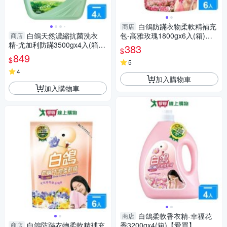
白鴿防蹣衣物柔軟精補充
商店
白鴿天然濃縮抗菌洗衣
包-高雅玫瑰1800gx6入(箱)
商店
精-尤加利防蹣3500gx4入(箱)
【愛買】
383
$
【愛買】
849
$
5
4
加入購物車
加入購物車
白鴿柔軟香衣精-幸福花
商店
白鴿防蹣衣物柔軟精補充
香3200gx4(箱)【愛買】
商店