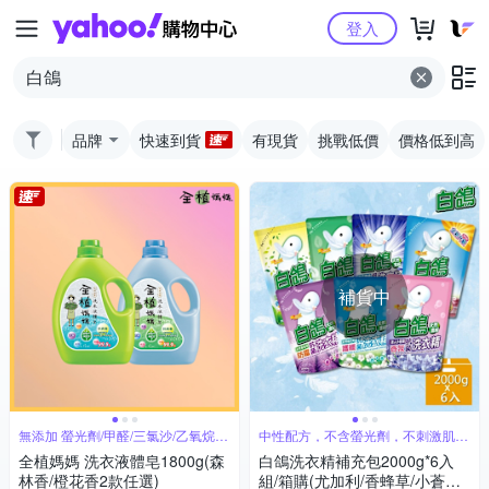
Yahoo購物中心
登入
品牌
快速到貨
有現貨
挑戰低價
價格低到高
補貨中
無添加 螢光劑/甲醛/三氯沙/乙氧烷基
中性配方，不含螢光劑，不刺激肌膚
酚
好安心
全植媽媽 洗衣液體皂1800g(森
白鴿洗衣精補充包2000g*6入
林香/橙花香2款任選)
組/箱購(尤加利/香蜂草/小蒼蘭/