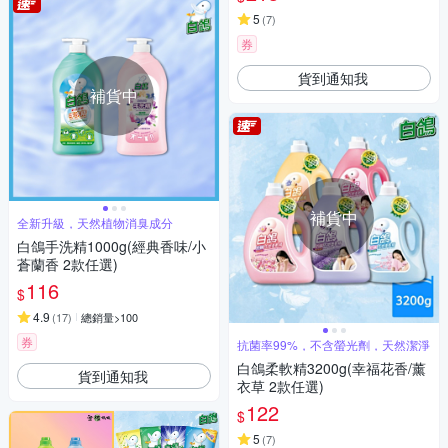
5
(
7
)
券
貨到通知我
補貨中
補貨中
全新升級，天然植物消臭成分
白鴿手洗精1000g(經典香味/小
蒼蘭香 2款任選)
116
$
4.9
(
17
)
總銷量>100
券
抗菌率99%，不含螢光劑，天然潔淨
白鴿柔軟精3200g(幸福花香/薰
貨到通知我
衣草 2款任選)
122
$
5
(
7
)