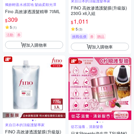
來自日本的頂級護髮專家
獨創輕盈水感質地 髮絲柔順光澤
FINO 高效滲透護髮膜(升級版)
Fino 高效滲透護髮精華 70ML
230G x6入組
309
1,011
$
$
5
(
1
)
5
(
3
)
活動
券
挑戰低價
券
贈品
加入購物車
加入購物車
來自日本的頂級護髮專家
從芯滋養，清新髮香
FINO 高效滲透護髮膜(升級版)
日本Shiseido資生堂-TSUBAKI