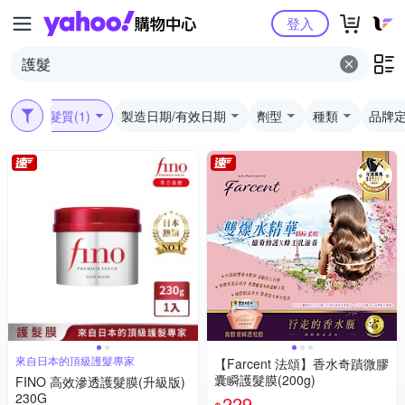
Yahoo購物中心
登入
適用髮質
(1)
製造日期/有效日期
劑型
種類
品牌
來自日本的頂級護髮專家
【Farcent 法頌】香水奇蹟微膠
囊瞬護髮膜(200g)
FINO 高效滲透護髮膜(升級版)
230G
229