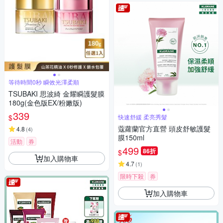
等待時間0秒 瞬效光澤柔順
TSUBAKI 思波綺 金耀瞬護髮膜
180g(金色版EX/粉嫩版)
339
$
快速舒緩 柔亮秀髮
蔻蘿蘭官方直營 頭皮舒敏護髮
4.8
(
4
)
膜150ml
活動
券
499
86折
$
加入購物車
4.7
(
1
)
限時下殺
券
加入購物車