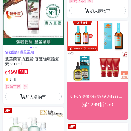
限時下殺
券
加入購物車
強韌髮絲 豐盈柔順
蔻蘿蘭官方直營 養髮強韌護髮
素 200ml
499
86折
$
5
(
1
)
限時下殺
券
加入購物車
8/1-8/9 專業沙龍髮品★滿1299折150
滿1299折150