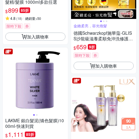
髮精/髮膜 1000ml多款任選
899
85折
$
4.8
(
18
)
總銷量>50
金緻柔亮，容光煥髮
限時下殺
券
德國Schwarzkopf施華蔻-GLIS
加入購物車
S沙龍級滋養柔順免沖洗修護髮
油75ml/瓶(德國小金瓶,摩洛哥
659
9折
$
堅果油髮膜,維他命E潤髮精華
油,秀髮亮澤保濕安瓶)
限時下殺
券
加入購物車
LAKME 銀白髮泥(矯色髮膜)10
00ml-快速到貨
1,111
85折
$