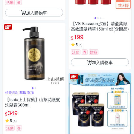
活動
券
加入購物車
【VS Sassoon沙宣】清盈柔順
高效護髮精華150ml x3(含贈品)
199
$
5
(
5
)
活動
券
贈品
加入購物車
植物精油萃取添加
【tsaio上山採藥】山茶花護髮
洗髮露600ml
349
$
5
(
4
)
活動
券