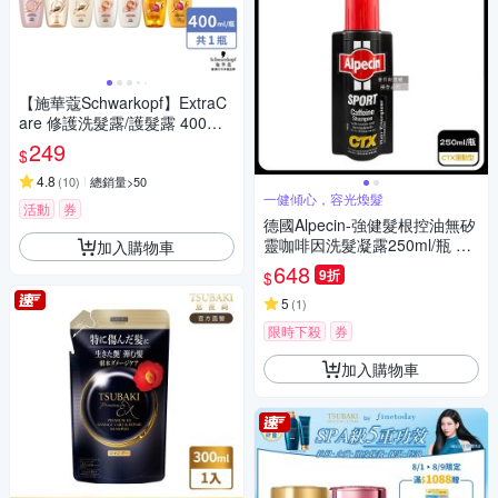
【施華蔻Schwarkopf】ExtraC
are 修護洗髮露/護髮露 400ml
#蓬蓬瓶
249
$
4.8
(
10
)
總銷量>50
一健傾心，容光煥髮
活動
券
德國Alpecin-強健髮根控油無矽
靈咖啡因洗髮凝露250ml/瓶 2
加入購物車
款可選 (運動護髮洗髮精,男士
648
9折
$
調理頭皮洗髮液,油性髮質洗髮
乳)
5
(
1
)
限時下殺
券
加入購物車