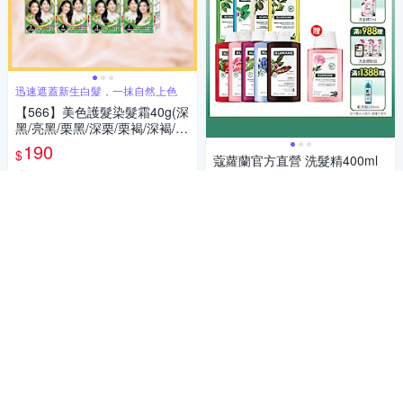
迅速遮蓋新生白髮，一抹自然上色
【566】美色護髮染髮霜40g(深
黑/亮黑/栗黑/深栗/栗褐/深褐/酒
紅/金棕栗 8款任選)
190
$
蔻蘿蘭官方直營 洗髮精400ml
5
兩入含贈(全效/養髮/控油/舒敏/
(
11
)
涼感/修護/輕盈/護色/保濕) (正
838
活動
券
86折
$
常/效期品任選)
4.2
(
4
)
加入購物車
限時下殺
券
贈品
加入購物車