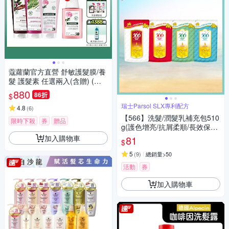
蔻蘿蘭官方直營 舒敏護髮膜/養
髮 護髮素 任選兩入(含贈) (正
常/效期品任選)
880
86折
$
瑞士Parsol SLX專利配方
4.8
(
6
)
【566】洗髮/潤髮乳補充包510
限時下殺
券
贈品
g(護色增亮/抗屑柔順/長效保濕/
護色增亮(潤髮) 4款任選)
加入購物車
81
$
5
(
9
)
總銷量>50
活動
券
加入購物車