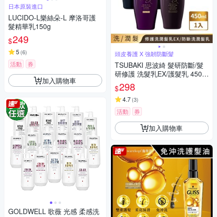
日本原裝進口
LUCIDO-L樂絲朵-L 摩洛哥護
髮精華乳150g
249
$
5
(
6
)
頭皮養護 X 強韌防斷髮
活動
券
TSUBAKI 思波綺 髮研防斷/髮
研修護 洗髮乳EX/護髮乳 450M
加入購物車
L
298
$
4.7
(
3
)
活動
券
加入購物車
GOLDWELL 歌薇 光感 柔感洗