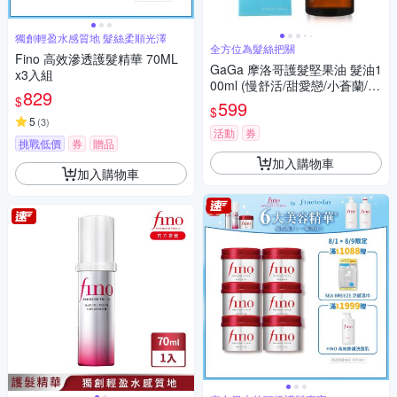
獨創輕盈水感質地 髮絲柔順光澤
全方位為髮絲把關
Fino 高效滲透護髮精華 70ML
GaGa 摩洛哥護髮堅果油 髮油1
x3入組
00ml (慢舒活/甜愛戀/小蒼蘭/輕
829
$
浪漫)
599
$
5
(
3
)
活動
券
挑戰低價
券
贈品
加入購物車
加入購物車