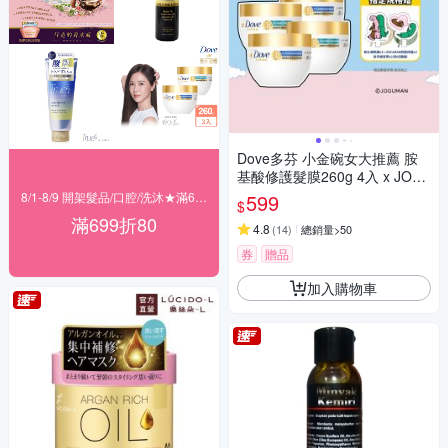
Dove多芬 小金碗女大推薦 胺
基酸修護髮膜260g 4入 x JOG
UMAN 手機背帶2入 (含贈品共
8/1-8/9 開架髮品/口腔/洗沐★滿699折80
599
$
6件組)
滿699折80
4.8
(
14
)
總銷量>50
券
贈品
加入購物車