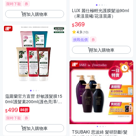
限時下殺
券
LUX 麗仕極輕光護膜髮油90ml
加入購物車
（果漾晨曦/花漾晨露）
369
$
4.9
(
10
)
挑戰低價
券
加入購物車
蔻蘿蘭官方直營 舒敏護髮膜15
0ml/護髮素200ml(護色亮澤/髮
芯修護)任選均一價
499
86折
$
限時下殺
券
加入購物車
TSUBAKI 思波綺 髮研防斷/髮