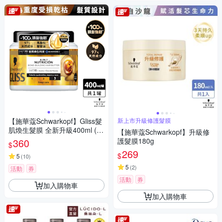
【施華蔻Schwarkopf】Gliss髮
新上市升級修護髮膜
肌煥生髮膜 全新升級400ml (精
【施華蔻Schwarkopf】升級修
油深度滋養/蛋白深層修護)
360
護髮膜180g
$
269
$
5
(
10
)
5
(
2
)
活動
券
活動
券
加入購物車
加入購物車