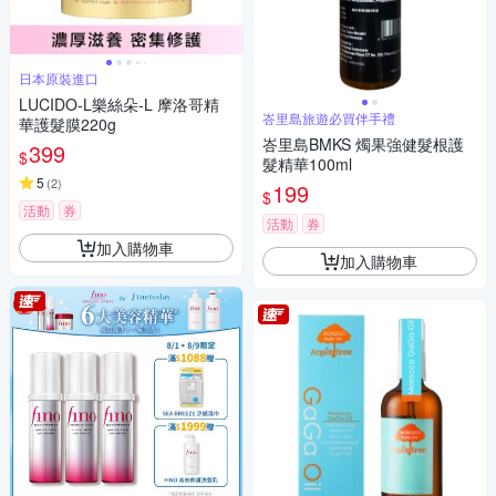
日本原裝進口
LUCIDO-L樂絲朵-L 摩洛哥精
峇里島旅遊必買伴手禮
華護髮膜220g
峇里島BMKS 燭果強健髮根護
399
$
髮精華100ml
5
(
2
)
199
$
活動
券
活動
券
加入購物車
加入購物車