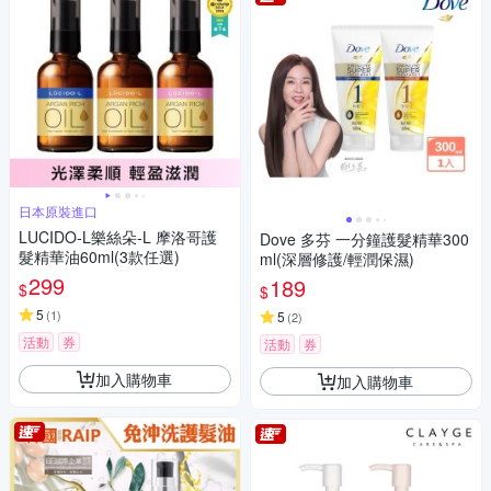
日本原裝進口
LUCIDO-L樂絲朵-L 摩洛哥護
Dove 多芬 一分鐘護髮精華300
髮精華油60ml(3款任選)
ml(深層修護/輕潤保濕)
299
189
$
$
5
(
1
)
5
(
2
)
活動
券
活動
券
加入購物車
加入購物車