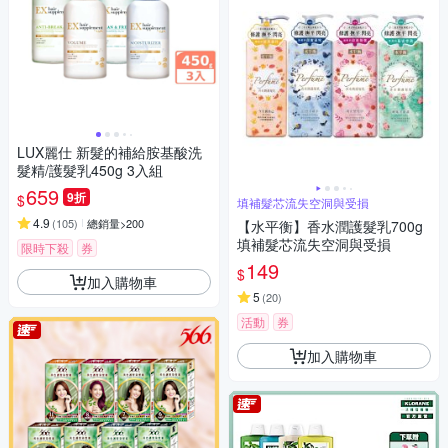
LUX麗仕 新髮的補給胺基酸洗
髮精/護髮乳450g 3入組
659
9折
$
填補髮芯流失空洞與受損
4.9
(
105
)
總銷量>200
【水平衡】香水潤護髮乳700g
填補髮芯流失空洞與受損
限時下殺
券
149
$
加入購物車
5
(
20
)
活動
券
加入購物車