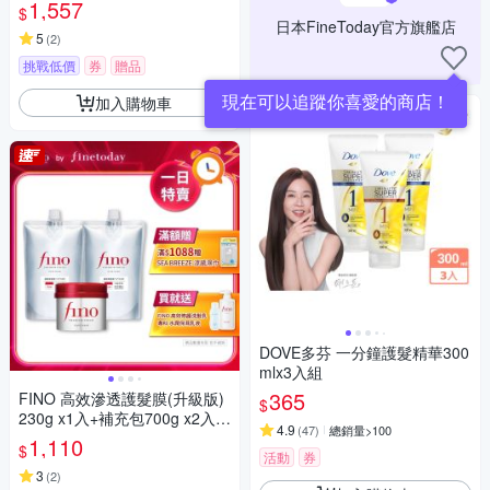
1,557
$
日本FineToday官方旗艦店
5
(
2
)
挑戰低價
券
贈品
加入購物車
DOVE多芬 一分鐘護髮精華300
mlx3入組
365
FINO 高效滲透護髮膜(升級版)
$
230g x1入+補充包700g x2入
4.9
(
47
)
總銷量>100
組合
1,110
$
活動
券
3
(
2
)