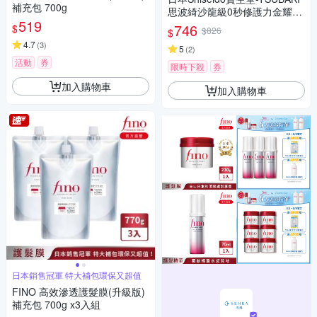
補充包 700g
思波綺沙龍級0秒修護力金耀瞬
519
護髮膜-清新山茶花香(限量粉嫩
746
$
$826
$
版)180g/粉紅罐(洗髮潤髮乳,頭
4.7
(
3
)
髮保濕乳液,潤澤霜)
5
(
2
)
活動
券
限時下殺
券
加入購物車
加入購物車
日本銷售冠軍 特大補包環保又超值
FINO 高效滲透護髮膜(升級版)
補充包 700g x3入組