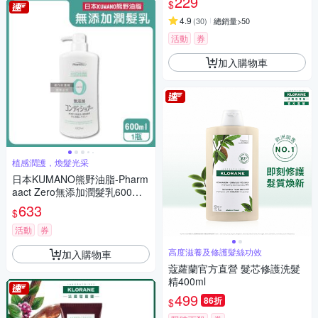
229
$
油)
4.9
(
30
)
總銷量>50
活動
券
加入購物車
植感潤護，煥髮光采
日本KUMANO熊野油脂-Pharm
aact Zero無添加潤髮乳600ml/
瓶(植物性溫和修護潤絲乳,胺基
633
$
酸滋潤護髮素,光澤柔順潤髮精
華,不含香料色素防腐劑)
活動
券
高度滋養及修護髮絲功效
加入購物車
蔻蘿蘭官方直營 髮芯修護洗髮
精400ml
499
86折
$