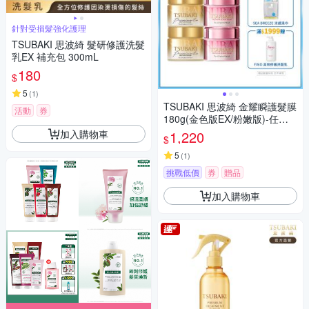
針對受損髮強化護理
TSUBAKI 思波綺 髮研修護洗髮
乳EX 補充包 300mL
180
$
5
(
1
)
TSUBAKI 思波綺 金耀瞬護髮膜
活動
券
180g(金色版EX/粉嫩版)-任選4
入組
加入購物車
1,220
$
5
(
1
)
挑戰低價
券
贈品
加入購物車