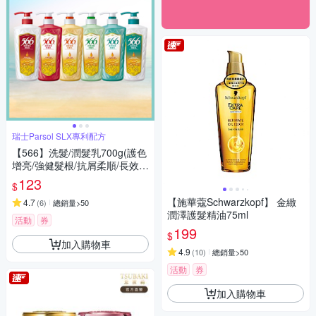
瑞士Parsol SLX專利配方
【566】洗髮/潤髮乳700g(護色
增亮/強健髮根/抗屑柔順/長效保
濕/長效(潤髮)/護色(潤髮) 6款任
123
$
選)
【施華蔻Schwarzkopf】 金緻
4.7
(
6
)
總銷量>50
潤澤護髮精油75ml
活動
券
199
$
加入購物車
4.9
(
10
)
總銷量>50
活動
券
加入購物車