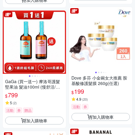
Dove 多芬 小金碗女大推薦 胺
GaGa (買一送一) 摩洛哥護髮
基酸修護髮膜 260g(任選)
堅果油 髮油100ml (慢舒活/甜
199
$
愛戀/小蒼蘭/輕浪漫)
799
$
4.9
(
20
)
5
(
2
)
活動
券
活動
券
贈品
加入購物車
加入購物車