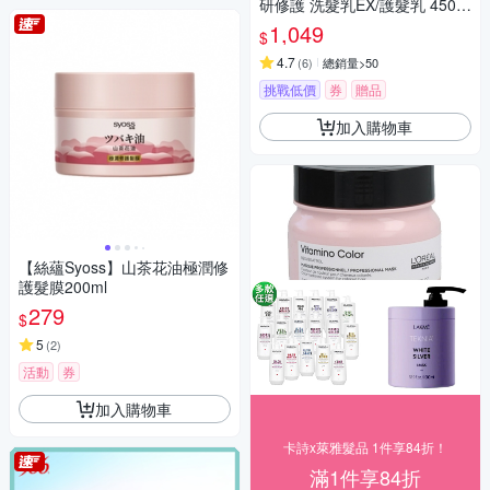
研修護 洗髮乳EX/護髮乳 450M
L-任選4入組
1,049
$
4.7
(
6
)
總銷量>50
挑戰低價
券
贈品
加入購物車
【絲蘊Syoss】山茶花油極潤修
護髮膜200ml
279
$
5
(
2
)
活動
券
加入購物車
卡詩x萊雅髮品 1件享84折！
滿1件享84折