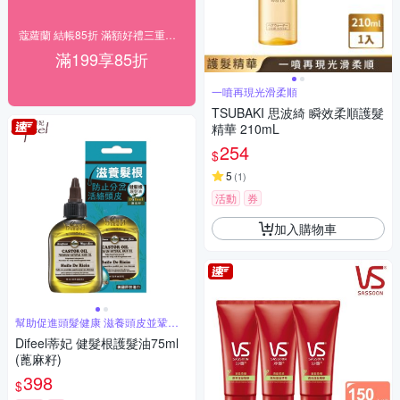
蔻蘿蘭 結帳85折 滿額好禮三重送！
滿199享85折
一噴再現光滑柔順
TSUBAKI 思波綺 瞬效柔順護髮
精華 210mL
254
$
5
(
1
)
活動
券
加入購物車
幫助促進頭髮健康 滋養頭皮並鞏固
髮根
Difeel蒂妃 健髮根護髮油75ml
(蓖麻籽)
398
$