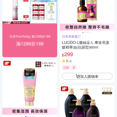
日本FineToday 滿1288折188
日本原裝進口
LUCIDO-L樂絲朵-L 摩洛哥護
滿1288折188
髮精華油(抗躁型)60ml
299
$
5
(
4
)
活動
券
加入購物車