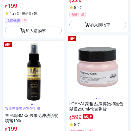
$
199
$
5
(
45
)
4.2
(
5
)
總銷量>50
活動
券
挑戰低價
券
加入購物車
加入購物車
LOREAL萊雅 絲漾博飽和護色
峇里島旅遊必買伴手禮
髮膜250ml-快速到貨
峇里島BMKS 燭果免沖洗護髮
599
85折
$
噴霧100ml
5
(
7
)
199
$