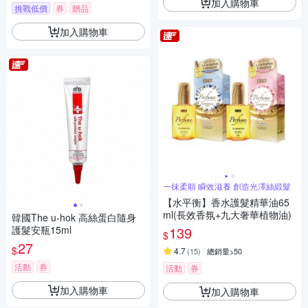
加入購物車
挑戰低價
券
贈品
加入購物車
一抹柔順 瞬效滋養 創造光澤絲緞髮
【水平衡】香水護髮精華油65
ml(長效香氛+九大奢華植物油)
韓國The u-hok 高絲蛋白隨身
護髮安瓶15ml
139
$
27
$
4.7
(
15
)
總銷量>50
活動
券
活動
券
加入購物車
加入購物車