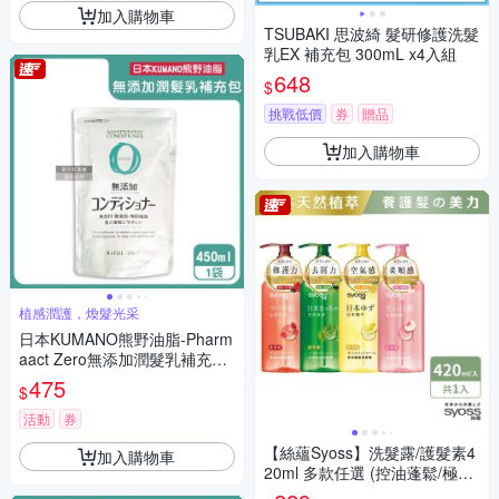
加入購物車
TSUBAKI 思波綺 髮研修護洗髮
乳EX 補充包 300mL x4入組
648
$
挑戰低價
券
贈品
加入購物車
植感潤護，煥髮光采
日本KUMANO熊野油脂-Pharm
aact Zero無添加潤髮乳補充包
450ml/袋(植物性修護潤絲乳,胺
475
$
基酸滋潤護髮素,光澤柔順潤髮
精華,0香料色素防腐劑)
活動
券
【絲蘊Syoss】洗髮露/護髮素4
加入購物車
20ml 多款任選 (控油蓬鬆/極潤
修護/強健髮根/淨透清潤/去屑控