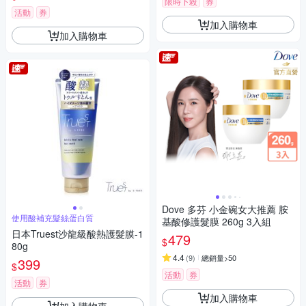
限時下殺
券
活動
券
加入購物車
加入購物車
Dove 多芬 小金碗女大推薦 胺
使用酸補充髮絲蛋白質
基酸修護髮膜 260g 3入組
日本Truest沙龍級酸熱護髮膜-1
479
$
80g
4.4
(
9
)
總銷量>50
399
$
活動
券
活動
券
加入購物車
加入購物車