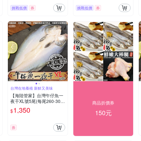
挑戰低價
券
挑戰低價
券
台灣在地養殖 新鮮又美味
【海陸管家】台灣午仔魚一
夜干XL號5尾(每尾260-300
商品折價券
g)
1,350
$
150元
券