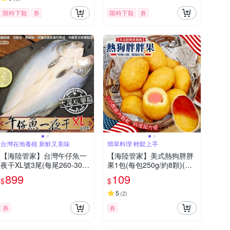
限時下殺
券
限時下殺
券
台灣在地養殖 新鮮又美味
簡單料理 輕鬆上手
【海陸管家】台灣午仔魚一
【海陸管家】美式熱狗胖胖
夜干XL號3尾(每尾260-300
果1包(每包250g/約8顆)(滿
g)
額)
899
109
$
$
5
(
2
)
券
券