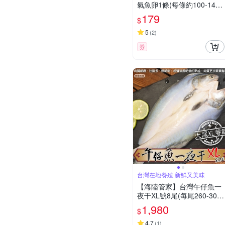
氣魚卵1條(每條約100-140
g)(滿額)
179
$
5
(
2
)
券
台灣在地養殖 新鮮又美味
【海陸管家】台灣午仔魚一
夜干XL號8尾(每尾260-300
g)
1,980
$
4.7
(
1
)