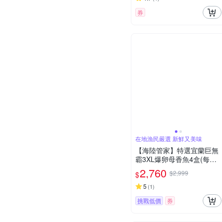
券
在地漁民嚴選 新鮮又美味
【海陸管家】特選宜蘭巨無
霸3XL爆卵母香魚4盒(每盒3
-5尾/約920g)
2,760
$2,999
$
5
(
1
)
挑戰低價
券