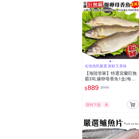
在地漁民嚴選 新鮮又美味
【海陸管家】特選宜蘭巨無
霸3XL爆卵母香魚1盒(每盒3
-5尾/約920g)
889
$966
$
限時下殺
券