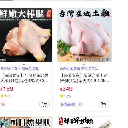
產地進口直送 新鮮又美味
台灣在地養殖 新鮮又美味
【海陸管家】台灣鮮嫩雞肉
【海陸管家】嚴選台灣土雞
大棒腿1包(每包4支/約600g)
(全雞)1隻(每隻約0.9-1.2kg)
(滿額)
(滿額)
169
349
$
$
4
5
(
3
)
(
2
)
券
挑戰低價
券