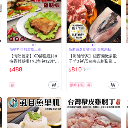
簡單料理 輕鬆端上桌
新鮮嚴選食材推薦 美味滿點
【海陸管家】XO醬雞腿排&
【海陸管家】紐西蘭嫩肩骰
椒香雞腿排1包(每包12片/約
子羊3包VS台南去刺虱目魚
960g)(滿額)
肚3片組
488
810
$880
$
$
券
限時下殺
券