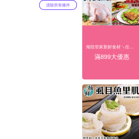
清除所有條件
海陸管家新鮮食材↘任選899免運
滿899大優惠