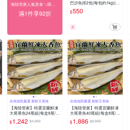
巴沙魚排2包(每包約1kg)(滿
海陸管家人氣美食↘限時92折
2件贈鯖魚)
550
$
滿1件享92折
券
在地漁民嚴選 新鮮又美味
在地漁民嚴選 新鮮又美味
【海陸管家】特選宜蘭鮮凍
【海陸管家】特選宜蘭鮮凍
大尾香魚24尾組(每盒8尾/約
大尾香魚40尾組(每盒8尾/約
920g)
920g)
1,242
1,886
$1,350
$2,050
$
$