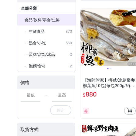
全部分類
食品/飲料/零食/生鮮
生鮮食品
870
熟食/小吃
560
蛋糕/甜點/冰品
3
泡麵/食材
2
【海陸管家】挪威/冰島爆卵
價格
柳葉魚10包(每包200g/約9-
13尾)
880
$
-
確定
券
取貨方式