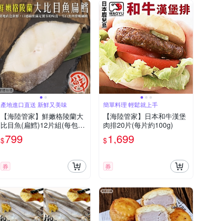
產地進口直送 新鮮又美味
簡單料理 輕鬆就上手
【海陸管家】鮮嫩格陵蘭大
【海陸管家】日本和牛漢堡
比目魚(扁鱈)12片組(每包3
肉排20片(每片約100g)
片/250-300g)
799
1,699
$
$
券
券