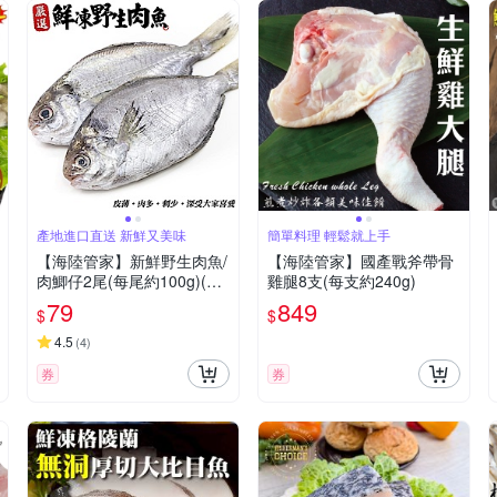
產地進口直送 新鮮又美味
簡單料理 輕鬆就上手
【海陸管家】新鮮野生肉魚/
【海陸管家】國產戰斧帶骨
肉鯽仔2尾(每尾約100g)(滿
雞腿8支(每支約240g)
額)
79
849
$
$
4.5
(
4
)
券
券