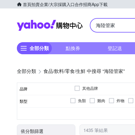
首頁
拍賣
企業/大宗採購入口
合作招商
App下載
Yahoo購物中心
全部分類
點換券
登記送
全部分類
食品/飲料/零食/生鮮 中搜尋 “海陸管家”
其他品牌
品牌
魚類
雞肉
炸物
類型
品牌名稱
製造廠商或國內負責廠商
料理食品
饅頭
鍋物
無切
海鮮
台式
烹調再食用
台灣
塊狀
雞
日式
泰國
加熱即食
豬
清肉/絞肉
泰式
越南
無
02-8287179
02-82287179
切法
肉品種類
口味
食用方式
原料原產地
電話號碼
水果
甜湯
其他生鮮
日本群馬縣
印度
台
1435 筆結果
依分類篩選