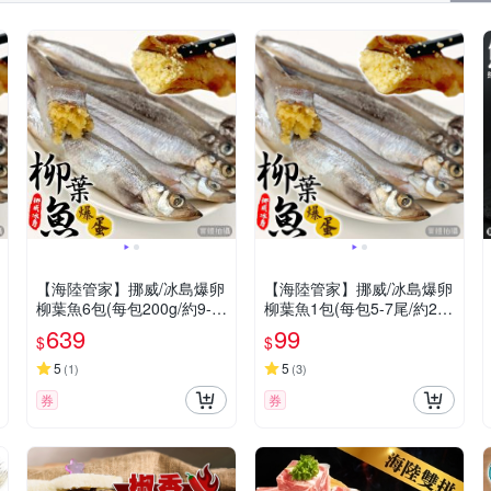
【海陸管家】挪威/冰島爆卵
【海陸管家】挪威/冰島爆卵
柳葉魚6包(每包200g/約9-1
柳葉魚1包(每包5-7尾/約200
3尾)
g)(滿額)
639
99
$
$
5
5
(
1
)
(
3
)
券
券