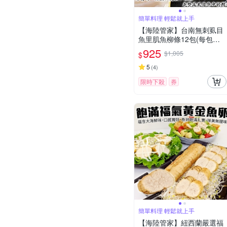
簡單料理 輕鬆就上手
【海陸管家】台南無刺虱目
魚里肌魚柳條12包(每包約3
00g)
925
$1,005
$
5
(
4
)
限時下殺
券
簡單料理 輕鬆就上手
【海陸管家】紐西蘭嚴選福