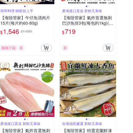
簡單料理 輕鬆就上手
產地進口直送 新鮮又美味
【海陸管家】午仔魚清肉片
【海陸管家】氣炸首選無刺
15片(每片約60-80g)
巴沙魚排3包(每包約1kg)(滿
2件贈牛排)
1,546
719
$1,680
$
$
限時下殺
券
券
產地進口直送 新鮮又美味
在地漁民嚴選 新鮮又美味
【海陸管家】氣炸首選無刺
【海陸管家】特選宜蘭鮮凍