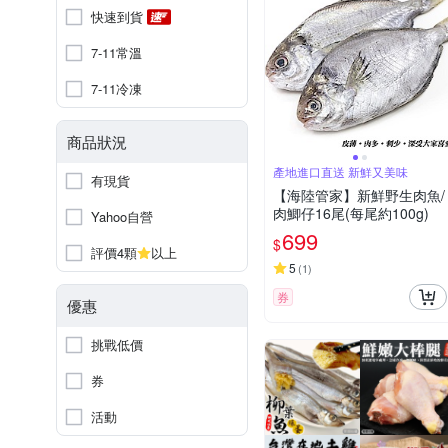
快速到貨
7-11常溫
7-11冷凍
商品狀況
產地進口直送 新鮮又美味
有現貨
【海陸管家】新鮮野生肉魚/
肉鯽仔16尾(每尾約100g)
Yahoo自營
699
$
評價4顆
以上
5
(
1
)
券
優惠
挑戰低價
券
活動