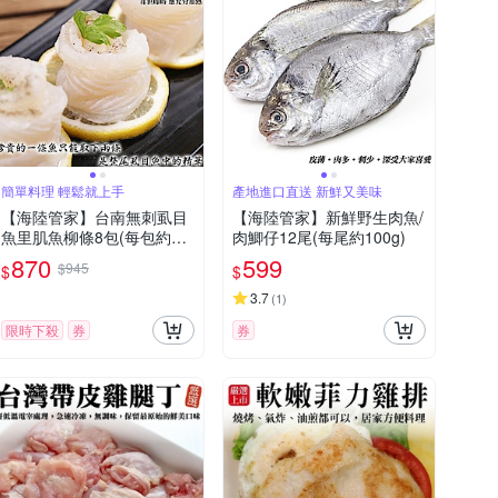
簡單料理 輕鬆就上手
產地進口直送 新鮮又美味
【海陸管家】台南無刺虱目
【海陸管家】新鮮野生肉魚/
魚里肌魚柳條8包(每包約30
肉鯽仔12尾(每尾約100g)
0g)
870
599
$945
$
$
3.7
(
1
)
限時下殺
券
券