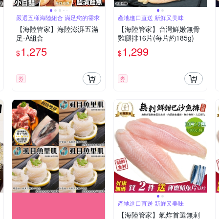
嚴選五樣海陸組合 滿足您的需求
產地進口直送 新鮮又美味
【海陸管家】海陸澎湃五滿
【海陸管家】台灣鮮嫩無骨
足-A組合
雞腿排16片(每片約185g)
1,275
1,299
$
$
券
券
產地進口直送 新鮮又美味
【海陸管家】氣炸首選無刺