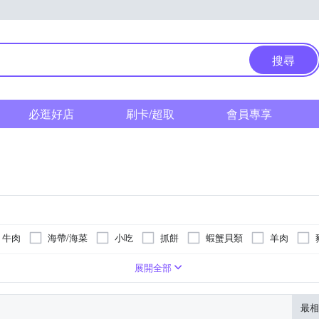
搜尋
必逛好店
刷卡/超取
會員專享
牛肉
海帶/海菜
小吃
抓餅
蝦蟹貝類
羊肉
飯
桌菜
餡餅
涼拌小菜
水餃
油飯
港
/碎肉
使用肉類
韓式
豬里肌-加拿大/西班牙
解凍即食
片狀
西式
牛
肉絲
鴨
港式
羊
肉串
浙江粵式
其他肉品
綜合
帶骨牛肉(美國)
其他
02-82871798
02-828719
-
02-82871798
02-82871797
02-828179
展開全部
及組合
其他加工品
灣、丹麥
最相