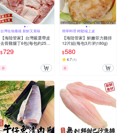
台灣在地養殖 新鮮又美味
簡單料理 輕鬆端上桌
【海陸管家】台灣嚴選帶皮
【海陸管家】鮮嫩菲力雞排
去骨雞腿丁6包(每包約250
12片組(每包3片/約180g)
g)
729
580
$
$
4.7
(
1
)
券
券