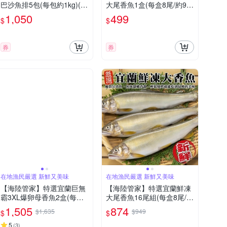
巴沙魚排5包(每包約1kg)(滿
大尾香魚1盒(每盒8尾/約92
2件贈鯖魚)
0g)(滿額)
1,050
499
$
$
券
券
在地漁民嚴選 新鮮又美味
在地漁民嚴選 新鮮又美味
【海陸管家】特選宜蘭巨無
【海陸管家】特選宜蘭鮮凍
霸3XL爆卵母香魚2盒(每盒3
大尾香魚16尾組(每盒8尾/約
-5尾/約920g)
920g)
1,505
874
$1,635
$949
$
$
5
(
3
)