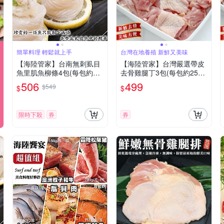
簡單料理 輕鬆就上手
台灣在地養殖 新鮮又美味
【海陸管家】台南無刺虱目
【海陸管家】台灣嚴選帶皮
魚里肌魚柳條4包(每包約30
去骨雞腿丁3包(每包約250
0g)
g)
506
499
$549
$
$
限時下殺
券
券