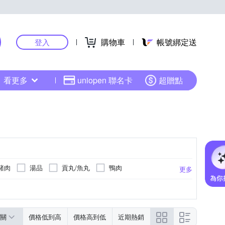
購物車
帳號綁定送
登入
看更多
uniopen 聯名卡
超贈點
豬肉
湯品
貢丸/魚丸
鴨肉
更多
式點心
包子
滷味
麵
蔬菜
荷蘭
中國
日本
韓國
更多
關
價格低到高
價格高到低
近期熱銷