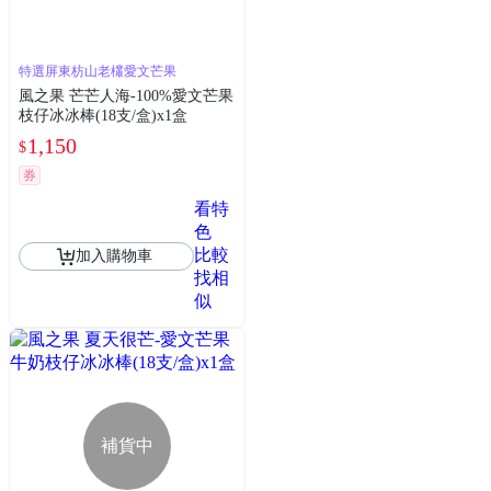
特選屏東枋山老欉愛文芒果
風之果 芒芒人海-100%愛文芒果
枝仔冰冰棒(18支/盒)x1盒
1,150
$
券
看特
色
比較
加入購物車
找相
似
補貨中