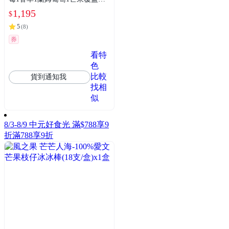
1)
1,195
$
5
(
8
)
券
看特
色
比較
貨到通知我
找相
似
8/3-8/9 中元好食光 滿$788享9
折
滿788享9折