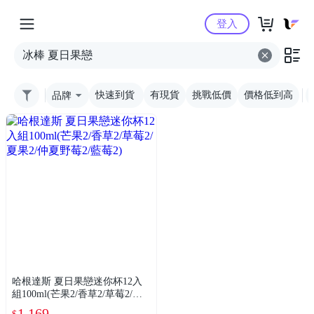
Yahoo購物中心
登入
品牌
快速到貨
有現貨
挑戰低價
價格低到高
哈根達斯 夏日果戀迷你杯12入
組100ml(芒果2/香草2/草莓2/夏
果2/仲夏野莓2/藍莓2)
1,169