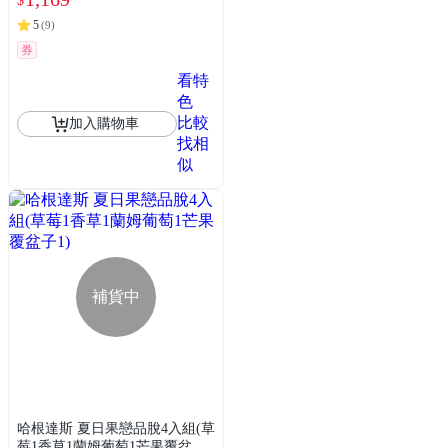
$
5
(
9
)
券
看特
色
比較
加入購物車
找相
似
補貨中
哈根達斯 夏日果戀品脫4入組(草
莓1香草1蘭姆葡萄1芒果覆盆子