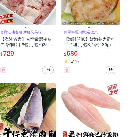
台灣在地養殖 新鮮又美味
簡單料理 輕鬆端上桌
【海陸管家】台灣嚴選帶皮
【海陸管家】鮮嫩菲力雞排
去骨雞腿丁6包(每包約250
12片組(每包3片/約180g)
g)
729
580
$
$
4.7
(
1
)
券
券