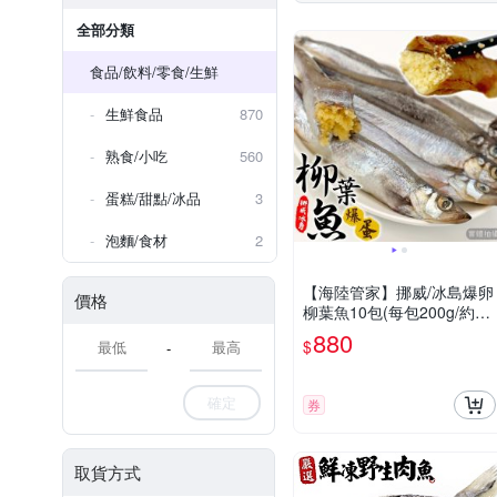
全部分類
食品/飲料/零食/生鮮
生鮮食品
870
熟食/小吃
560
蛋糕/甜點/冰品
3
泡麵/食材
2
【海陸管家】挪威/冰島爆卵
價格
柳葉魚10包(每包200g/約9-
13尾)
880
$
-
確定
券
取貨方式