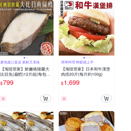
產地進口直送 新鮮又美味
簡單料理 輕鬆就上手
【海陸管家】鮮嫩格陵蘭大
【海陸管家】日本和牛漢堡
比目魚(扁鱈)12片組(每包3
肉排20片(每片約100g)
片/250-300g)
799
1,699
$
$
券
券