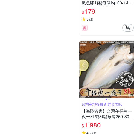
氣魚卵1條(每條約100-140
g)(滿額)
179
$
5
(
2
)
券
台灣在地養殖 新鮮又美味
【海陸管家】台灣午仔魚一
夜干XL號8尾(每尾260-300
g)
1,980
$
4.7
(
1
)