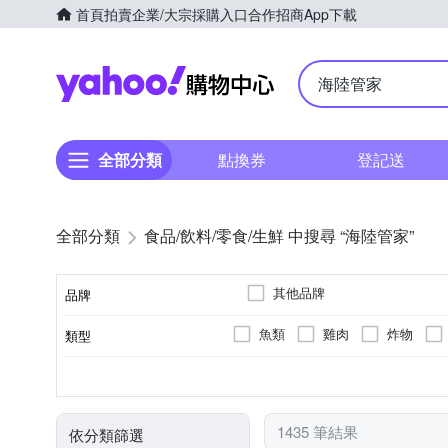
首頁
拍賣
企業/大宗採購入口
合作招商
App下載
Yahoo購物中心
全部分類
點換券
登記送
全部分類
食品/飲料/零食/生鮮 中搜尋 “海陸管家”
其他品牌
品牌
魚類
雞肉
炸物
類型
品牌名稱
製造廠商或國內負責廠商
料理食品
饅頭
鍋物
無切
海鮮
台式
烹調再食用
台灣
塊狀
雞
日式
泰國
加熱即食
豬
清肉/絞肉
泰式
越南
無
02-8287179
02-82287179
切法
肉品種類
口味
食用方式
原料原產地
電話號碼
水果
甜湯
其他生鮮
日本群馬縣
印度
台
1435 筆結果
依分類篩選