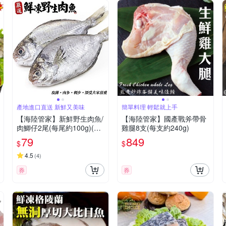
產地進口直送 新鮮又美味
簡單料理 輕鬆就上手
【海陸管家】新鮮野生肉魚/
【海陸管家】國產戰斧帶骨
肉鯽仔2尾(每尾約100g)(滿
雞腿8支(每支約240g)
額)
79
849
$
$
4.5
(
4
)
券
券