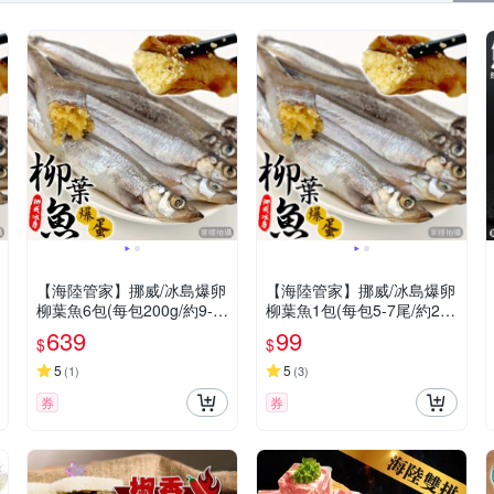
【海陸管家】挪威/冰島爆卵
【海陸管家】挪威/冰島爆卵
柳葉魚6包(每包200g/約9-1
柳葉魚1包(每包5-7尾/約200
3尾)
g)(滿額)
639
99
$
$
5
5
(
1
)
(
3
)
券
券