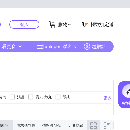
購物車
帳號綁定送
登入
看更多
uniopen 聯名卡
超贈點
豬肉
湯品
貢丸/魚丸
鴨肉
更多
式點心
包子
滷味
麵
蔬菜
荷蘭
中國
日本
韓國
更多
關
價格低到高
價格高到低
近期熱銷