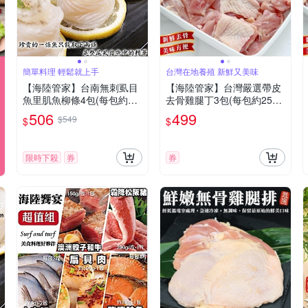
簡單料理 輕鬆就上手
台灣在地養殖 新鮮又美味
【海陸管家】台南無刺虱目
【海陸管家】台灣嚴選帶皮
魚里肌魚柳條4包(每包約30
去骨雞腿丁3包(每包約250
0g)
g)
506
499
$549
$
$
限時下殺
券
券