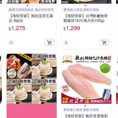
嚴選五樣海陸組合 滿足您的需求
產地進口直送 新鮮又美味
【海陸管家】海陸澎湃五滿
【海陸管家】台灣鮮嫩無骨
足-A組合
雞腿排16片(每片約185g)
1,275
1,299
$
$
券
券
產地進口直送 新鮮又美味
【海陸管家】氣炸首選無刺