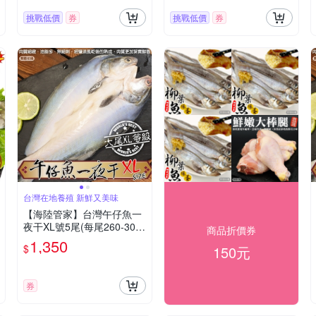
挑戰低價
券
挑戰低價
券
台灣在地養殖 新鮮又美味
【海陸管家】台灣午仔魚一
夜干XL號5尾(每尾260-300
商品折價券
g)
1,350
$
150元
券