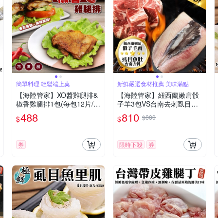
簡單料理 輕鬆端上桌
新鮮嚴選食材推薦 美味滿點
【海陸管家】XO醬雞腿排&
【海陸管家】紐西蘭嫩肩骰
椒香雞腿排1包(每包12片/約
子羊3包VS台南去刺虱目魚
960g)(滿額)
肚3片組
488
810
$880
$
$
券
限時下殺
券