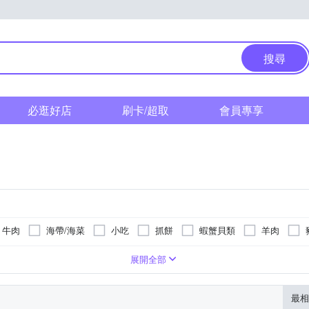
搜尋
必逛好店
刷卡/超取
會員專享
牛肉
海帶/海菜
小吃
抓餅
蝦蟹貝類
羊肉
飯
桌菜
餡餅
涼拌小菜
水餃
油飯
港
/碎肉
使用肉類
韓式
豬里肌-加拿大/西班牙
解凍即食
片狀
西式
牛
肉絲
鴨
港式
羊
肉串
浙江粵式
其他肉品
綜合
帶骨牛肉(美國)
其他
02-82871798
02-828719
-
02-82871798
02-82871797
02-828179
展開全部
及組合
其他加工品
灣、丹麥
最相