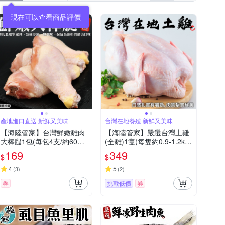
產地進口直送 新鮮又美味
台灣在地養殖 新鮮又美味
【海陸管家】台灣鮮嫩雞肉
【海陸管家】嚴選台灣土雞
大棒腿1包(每包4支/約600g)
(全雞)1隻(每隻約0.9-1.2kg)
(滿額)
(滿額)
169
349
$
$
4
5
(
3
)
(
2
)
券
挑戰低價
券