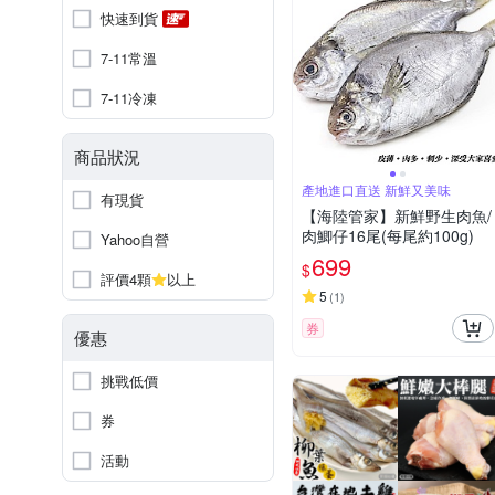
快速到貨
7-11常溫
7-11冷凍
商品狀況
產地進口直送 新鮮又美味
有現貨
【海陸管家】新鮮野生肉魚/
肉鯽仔16尾(每尾約100g)
Yahoo自營
699
$
評價4顆
以上
5
(
1
)
券
優惠
挑戰低價
券
活動