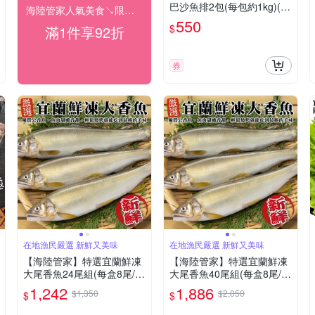
巴沙魚排2包(每包約1kg)(滿
海陸管家人氣美食↘限時92折
2件贈鯖魚)
550
$
滿1件享92折
券
在地漁民嚴選 新鮮又美味
在地漁民嚴選 新鮮又美味
【海陸管家】特選宜蘭鮮凍
【海陸管家】特選宜蘭鮮凍
大尾香魚24尾組(每盒8尾/約
大尾香魚40尾組(每盒8尾/約
920g)
920g)
1,242
1,886
$1,350
$2,050
$
$