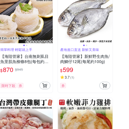
簡單料理 輕鬆就上手
產地進口直送 新鮮又美味
【海陸管家】台南無刺虱目
【海陸管家】新鮮野生肉魚/
魚里肌魚柳條8包(每包約30
肉鯽仔12尾(每尾約100g)
0g)
870
599
$945
$
$
3.7
(
1
)
限時下殺
券
券