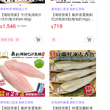
簡單料理 輕鬆就上手
產地進口直送 新鮮又美味
【海陸管家】午仔魚清肉片
【海陸管家】氣炸首選無刺
15片(每片約60-80g)
巴沙魚排3包(每包約1kg)(滿
2件贈牛排)
1,546
719
$1,680
$
$
限時下殺
券
券
產地進口直送 新鮮又美味
在地漁民嚴選 新鮮又美味
【海陸管家】氣炸首選無刺
【海陸管家】特選宜蘭鮮凍