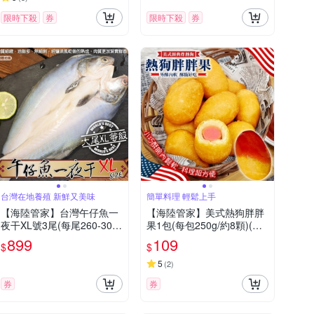
限時下殺
券
限時下殺
券
台灣在地養殖 新鮮又美味
簡單料理 輕鬆上手
【海陸管家】台灣午仔魚一
【海陸管家】美式熱狗胖胖
夜干XL號3尾(每尾260-300
果1包(每包250g/約8顆)(滿
g)
額)
899
109
$
$
5
(
2
)
券
券