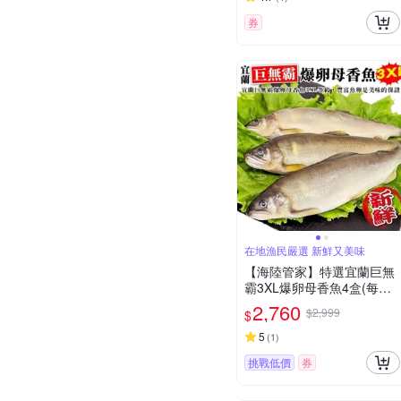
券
在地漁民嚴選 新鮮又美味
【海陸管家】特選宜蘭巨無
霸3XL爆卵母香魚4盒(每盒3
-5尾/約920g)
2,760
$2,999
$
5
(
1
)
挑戰低價
券