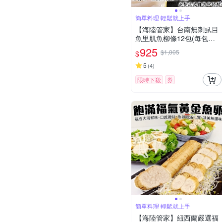
簡單料理 輕鬆就上手
【海陸管家】台南無刺虱目
魚里肌魚柳條12包(每包約3
00g)
925
$1,005
$
5
(
4
)
限時下殺
券
簡單料理 輕鬆就上手
【海陸管家】紐西蘭嚴選福