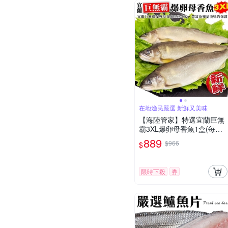
在地漁民嚴選 新鮮又美味
【海陸管家】特選宜蘭巨無
霸3XL爆卵母香魚1盒(每盒3
-5尾/約920g)
889
$966
$
限時下殺
券