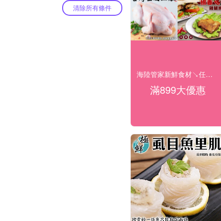
清除所有條件
海陸管家新鮮食材↘任選899免運
滿899大優惠