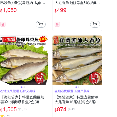
巴沙魚排5包(每包約1kg)(滿
大尾香魚1盒(每盒8尾/約92
2件贈鯖魚)
0g)(滿額)
1,050
499
$
$
券
券
在地漁民嚴選 新鮮又美味
在地漁民嚴選 新鮮又美味
【海陸管家】特選宜蘭巨無
【海陸管家】特選宜蘭鮮凍
霸3XL爆卵母香魚2盒(每盒3
大尾香魚16尾組(每盒8尾/約
-5尾/約920g)
920g)
1,505
874
$1,635
$949
$
$
5
(
3
)