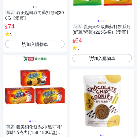
義美起司取向蘇打餅乾30
商店
0G【愛買】
74
義美天然取向蘇打餅系列
商店
$
(鮮蔥/紫菜)(225G/袋)【愛買】
5
64
$
加入購物車
5
加入購物車
義美消化餅系列(黑可可/
商店
原味/巧克力)(156-180G/盒)