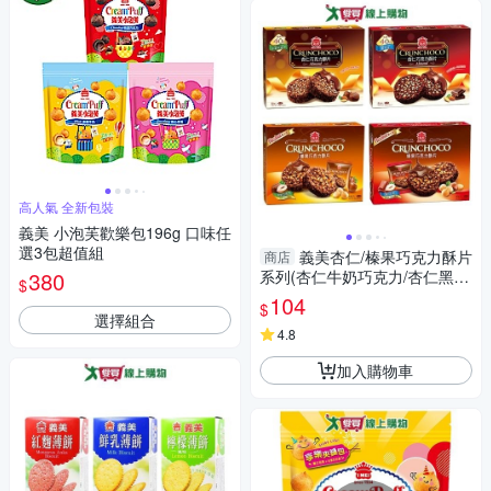
高人氣 全新包裝
義美 小泡芙歡樂包196g 口味任
選3包超值組
義美杏仁/榛果巧克力酥片
商店
380
系列(杏仁牛奶巧克力/杏仁黑可
$
可/榛果牛奶巧克力/榛果黑可
104
$
可)(【愛買】
選擇組合
4.8
加入購物車