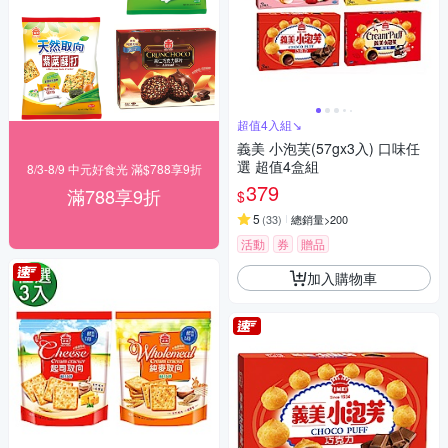
超值4入組↘︎
義美 小泡芙(57gx3入) 口味任
選 超值4盒組
8/3-8/9 中元好食光 滿$788享9折
379
滿788享9折
$
5
(
33
)
總銷量>200
活動
券
贈品
加入購物車