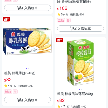
味-香焙咖啡/藍莓風味)
106
加入購物車
$
5
(
49
)
總銷量>600
活動
券
加入購物車
義美 鮮乳薄餅(240g)
82
$
4.9
(
47
)
總銷量>200
活動
券
義美 檸檬風味薄餅240g
82
加入購物車
$
4.7
(
37
)
總銷量>100