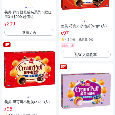
義美 蘇打餅乾袋裝系列 2款任
選3袋$209 超值組
209
$
義美 巧克力小泡芙(57gx3入)
97
選擇組合
$
4.9
(
168
)
總銷量>700
活動
券
加入購物車
義美 黑可可小泡芙(57g*3入)
95
$