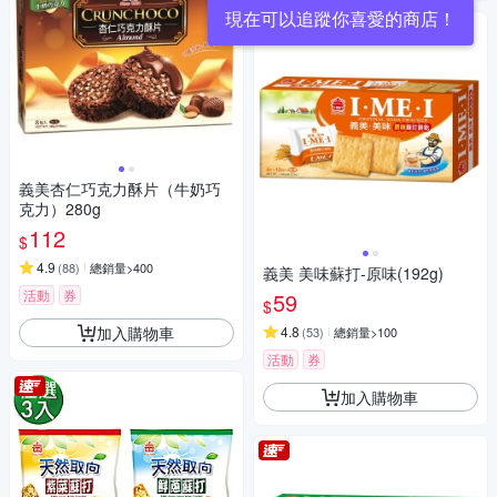
現在可以追蹤你喜愛的商店！
義美杏仁巧克力酥片（牛奶巧
克力）280g
112
$
4.9
(
88
)
總銷量>400
義美 美味蘇打-原味(192g)
活動
券
59
$
加入購物車
4.8
(
53
)
總銷量>100
活動
券
加入購物車