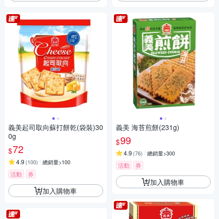
義美起司取向蘇打餅乾(袋裝)30
義美 海苔煎餅(231g)
0g
99
$
72
$
4.9
(
76
)
總銷量>300
4.9
(
100
)
總銷量>100
活動
券
活動
券
加入購物車
加入購物車