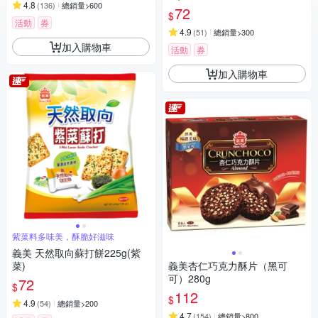
4.8
(
136
)
總銷量>600
72
$
活動
券
4.9
(
51
)
總銷量>300
加入購物車
活動
券
加入購物車
紫菜料多味美，酥脆好滋味
義美 天然取向蘇打餅225g(紫
菜)
義美杏仁巧克力酥片（黑可
可）280g
72
$
112
$
4.9
(
54
)
總銷量>200
4.7
(
154
)
總銷量>800