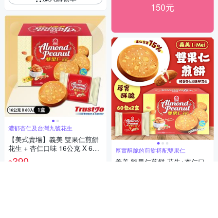
150元
濃郁杏仁及台灣九號花生
【美式賣場】義美 雙果仁煎餅
花生 + 杏仁口味 16公克 X 60
厚實酥脆的煎餅搭配雙果仁
入
399
義美 雙果仁煎餅 花生+杏仁口
$
味16g*60入x2盒
活動
券
769
$
加入購物車
5
(
1
)
活動
券