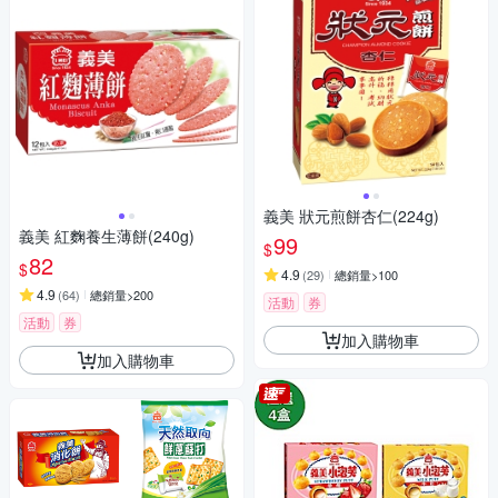
義美 狀元煎餅杏仁(224g)
義美 紅麴養生薄餅(240g)
99
$
82
$
4.9
(
29
)
總銷量>100
4.9
(
64
)
總銷量>200
活動
券
活動
券
加入購物車
加入購物車