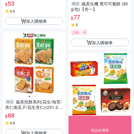
【愛買】
53
義美生機 黑可可脆餅 (80
商店
$
g/包)【杏一】
4.6
77
$
加入購物車
5
活動
券
加入購物車
義美煎餅系列(花生/海苔/
商店
杏仁南瓜子/花生杏仁)(231-240
g/盒)【愛買】
88
$
4.8
商品折價券
加入購物車