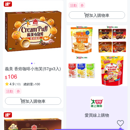
活動
券
加入購物車
義美 香焙咖啡小泡芙(57gx3入)
106
$
4.9
(
10
)
總銷量>100
活動
券
加入購物車
愛買線上購物