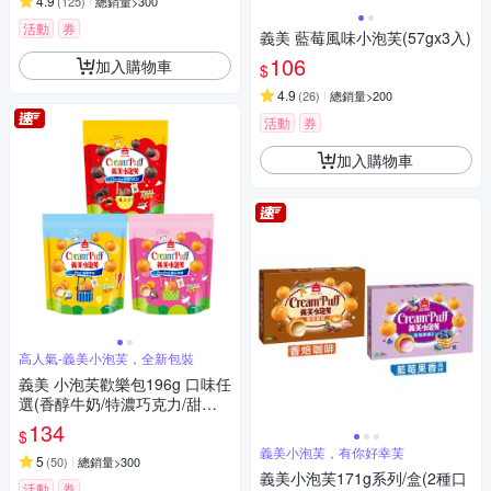
4.9
(
125
)
總銷量>300
活動
券
義美 藍莓風味小泡芙(57gx3入)
106
加入購物車
$
4.9
(
26
)
總銷量>200
活動
券
加入購物車
高人氣-義美小泡芙，全新包裝
義美 小泡芙歡樂包196g 口味任
選(香醇牛奶/特濃巧克力/甜心
草莓)
134
$
義美小泡芙，有你好幸芙
5
(
50
)
總銷量>300
義美小泡芙171g系列/盒(2種口
活動
券