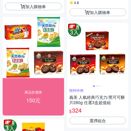
4.8
加入購物車
加入購物車
限時特價
商品折價券
義美 人氣經典巧克力/黑可可酥
150元
片280g 任選3盒超值組
324
$
選擇組合