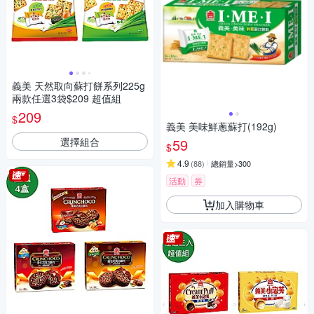
義美 天然取向蘇打餅系列225g
兩款任選3袋$209 超值組
209
$
義美 美味鮮蔥蘇打(192g)
選擇組合
59
$
4.9
(
88
)
總銷量>300
活動
券
加入購物車