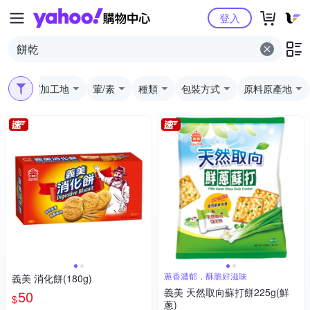
Yahoo購物中心
登入
製造/加工地
葷/素
種類
包裝方式
原料原產地
蔥香濃郁，酥脆好滋味
義美 消化餅(180g)
義美 天然取向蘇打餅225g(鮮
50
$
蔥)