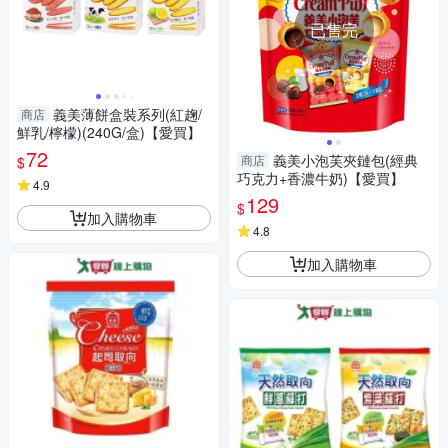
已售完
義美薄餅盒裝系列(紅趜/
商店
鮮乳/檸檬)(240G/盒)【愛買】
72
義美小泡芙夾鏈包(經典
商店
$
巧克力+香濃牛奶)【愛買】
4.9
129
$
加入購物車
4.8
加入購物車