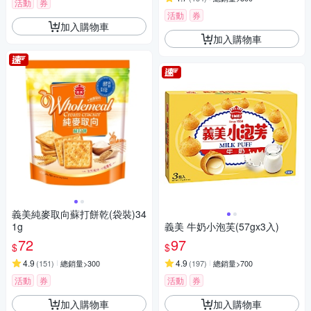
活動
券
活動
券
加入購物車
加入購物車
義美純麥取向蘇打餅乾(袋裝)34
1g
義美 牛奶小泡芙(57gx3入)
72
97
$
$
4.9
4.9
(
151
)
總銷量>300
(
197
)
總銷量>700
活動
券
活動
券
加入購物車
加入購物車