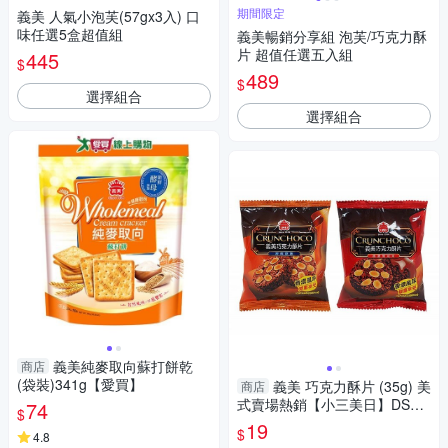
期間限定
義美 人氣小泡芙(57gx3入) 口
味任選5盒超值組
義美暢銷分享組 泡芙/巧克力酥
片 超值任選五入組
445
$
489
$
選擇組合
選擇組合
義美純麥取向蘇打餅乾
商店
(袋裝)341g【愛買】
義美 巧克力酥片 (35g) 美
商店
式賣場熱銷【小三美日】DS01
74
$
2683 零食 餅乾 下午茶 甜點 茶
19
$
4.8
點 地震