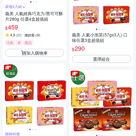
超值4入組↘︎
義美 人氣經典巧克力/黑可可酥
片280g 任選4盒超值組
459
$
義美 人氣小泡芙(57gx3入) 口
4.9
(
20
)
總銷量>50
味任選3盒超值組
活動
券
贈品
290
$
加入購物車
選擇組合
限時特價