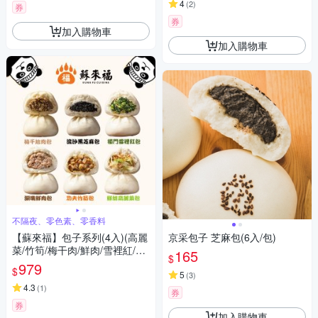
4
(
2
)
券
券
加入購物車
加入購物車
不隔夜、零色素、零香料
【蘇來福】包子系列(4入)(高麗
京采包子 芝麻包(6入/包)
菜/竹筍/梅干肉/鮮肉/雪裡紅/黑
165
$
芝麻)_6包組
979
$
5
(
3
)
4.3
(
1
)
券
券
加入購物車