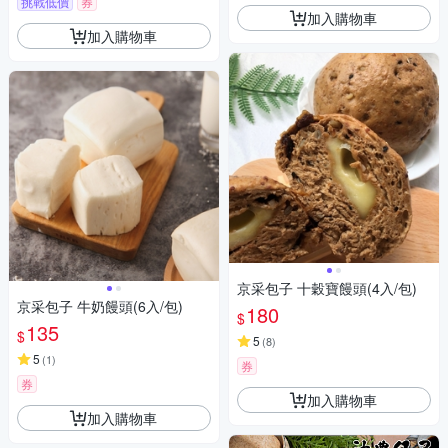
挑戰低價
券
加入購物車
加入購物車
京采包子 十穀寶饅頭(4入/包)
京采包子 牛奶饅頭(6入/包)
180
$
135
$
5
(
8
)
5
(
1
)
券
券
加入購物車
加入購物車