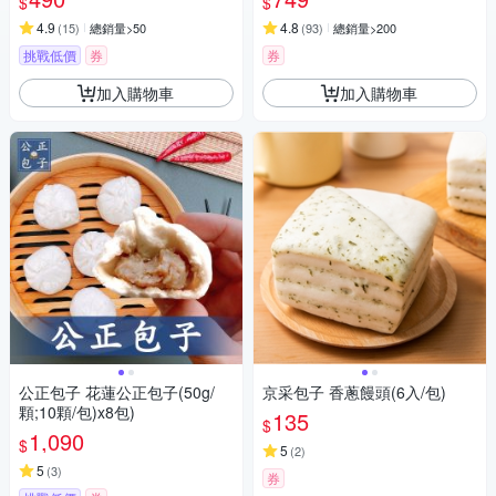
$
$
4.9
4.8
(
15
)
總銷量>50
(
93
)
總銷量>200
挑戰低價
券
券
加入購物車
加入購物車
公正包子 花蓮公正包子(50g/
京采包子 香蔥饅頭(6入/包)
顆;10顆/包)x8包)
135
$
1,090
$
5
(
2
)
5
(
3
)
券