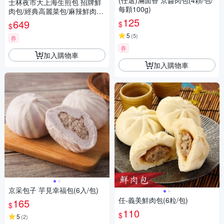
(任選)滿面香 京醬肉包(4顆/包/
士林夜市大上海生煎包 招牌鮮
每顆100g)
肉包/經典高麗菜包/麻辣鮮肉包
3盒組(5顆裝/盒)
125
649
$
$
5
(
5
)
券
券
加入購物車
加入購物車
京采包子 芋見幸福包(6入/包)
任-義美鮮肉包(6粒/包)
165
$
110
$
5
(
2
)