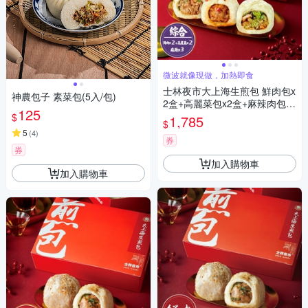
微波就像現做，加熱即食
士林夜市大上海生煎包 鮮肉包x
神農包子 素菜包(5入/包)
2盒+高麗菜包x2盒+麻辣肉包x3
125
盒
$
1,785
$
5
(
4
)
券
券
加入購物車
加入購物車