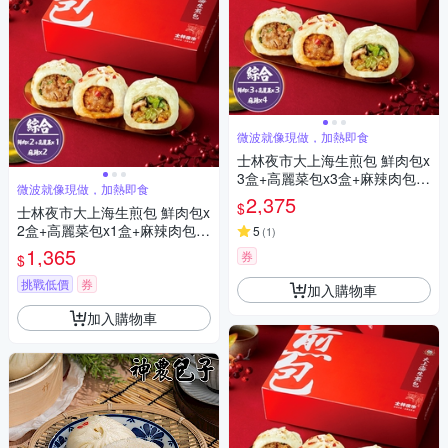
微波就像現做，加熱即食
士林夜市大上海生煎包 鮮肉包x
3盒+高麗菜包x3盒+麻辣肉包x4
微波就像現做，加熱即食
盒
2,375
$
士林夜市大上海生煎包 鮮肉包x
2盒+高麗菜包x1盒+麻辣肉包x2
5
(
1
)
盒
1,365
券
$
挑戰低價
券
加入購物車
加入購物車