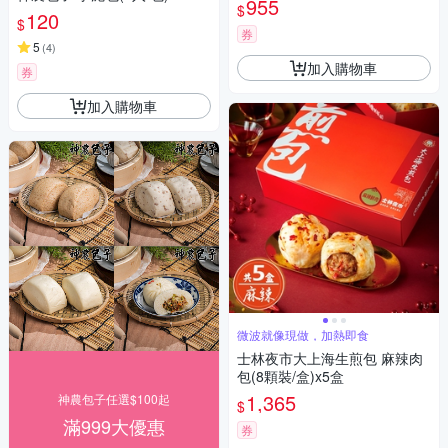
955
$
120
$
券
5
(
4
)
加入購物車
券
加入購物車
微波就像現做，加熱即食
士林夜市大上海生煎包 麻辣肉
包(8顆裝/盒)x5盒
1,365
神農包子任選$100起
$
滿999大優惠
券