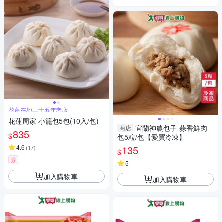
花蓮在地三十五年老店
花蓮周家 小籠包5包(10入/包)
宜蘭神農包子-蒜香鮮肉
商店
835
$
包5粒/包【愛買冷凍】
4.6
135
(
17
)
$
券
5
加入購物車
加入購物車