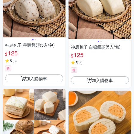
神農包子 芋頭饅頭(5入/包)
神農包子 白糖饅頭(5入/包)
125
125
$
$
5
(
3
)
5
(
3
)
券
券
加入購物車
加入購物車