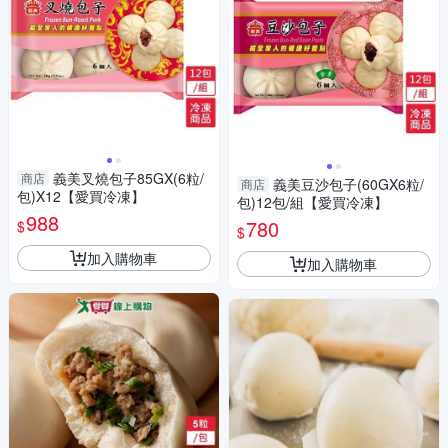
義美叉燒包子85GX(6粒/
商店
義美豆沙包子(60GX6粒/
商店
包)X12【愛買冷凍】
包)12包/組【愛買冷凍】
988
780
$
$
加入購物車
加入購物車