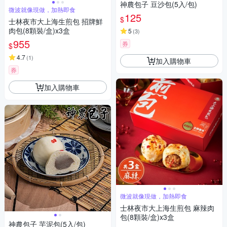
神農包子 豆沙包(5入/包)
微波就像現做，加熱即食
125
$
士林夜市大上海生煎包 招牌鮮
肉包(8顆裝/盒)x3盒
5
(
3
)
955
券
$
4.7
(
1
)
加入購物車
券
加入購物車
微波就像現做，加熱即食
士林夜市大上海生煎包 麻辣肉
包(8顆裝/盒)x3盒
神農包子 芋泥包(5入/包)