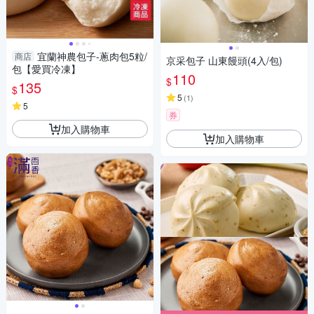
宜蘭神農包子-蔥肉包5粒/
商店
京采包子 山東饅頭(4入/包)
包【愛買冷凍】
110
$
135
$
5
(
1
)
5
券
加入購物車
加入購物車