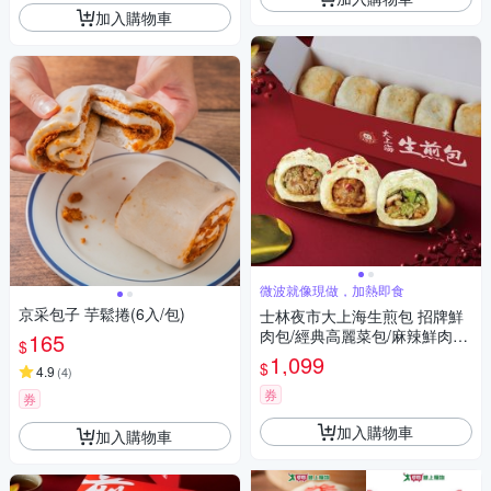
加入購物車
微波就像現做，加熱即食
京采包子 芋鬆捲(6入/包)
士林夜市大上海生煎包 招牌鮮
肉包/經典高麗菜包/麻辣鮮肉包
165
$
6盒組(5顆裝/盒)
1,099
$
4.9
(
4
)
券
券
加入購物車
加入購物車