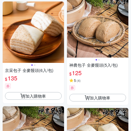
神農包子 全麥饅頭(5入/包)
京采包子 全麥饅頭(6入/包)
125
$
135
$
5
(
4
)
券
券
加入購物車
加入購物車