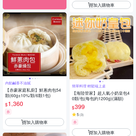
加入購物車
內餡鹹香不油膩
簡單料理 輕鬆端上桌
【赤豪家庭私廚】鮮蔥肉包54
【海陸管家】超人氣小奶皇包4
顆(60g±10%/顆/6顆1包)
0顆/包(每包約1200g)(滿額)
1,360
$
399
$
券
5
(
3
)
加入購物車
券
加入購物車