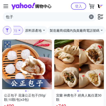
Yahoo購物中心
登入
口味
(1)
原料原產地
製造廠商或國內負責廠商電話號碼
公正包子 花蓮公正包子(50g/
宜蘭 神農包子 經典人氣任選30
顆;10顆/包)x3包)
顆
490
749