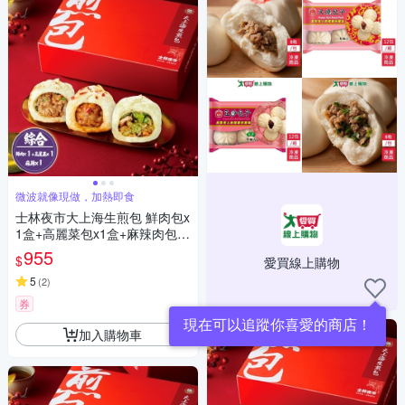
微波就像現做，加熱即食
士林夜市大上海生煎包 鮮肉包x
1盒+高麗菜包x1盒+麻辣肉包x1
盒
955
$
愛買線上購物
5
(
2
)
券
現在可以追蹤你喜愛的商店！
加入購物車