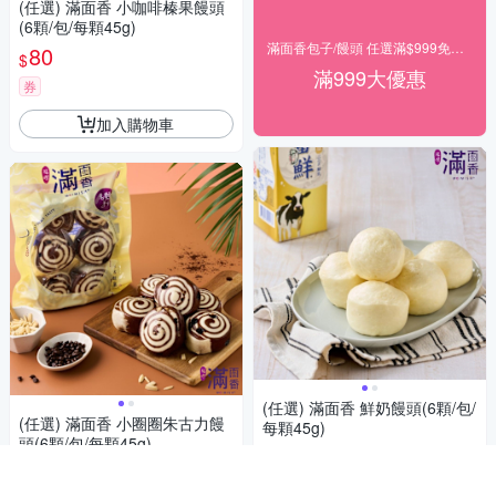
(任選) 滿面香 小咖啡榛果饅頭
(6顆/包/每顆45g)
滿面香包子/饅頭 任選滿$999免運出貨
80
$
滿999大優惠
券
加入購物車
(任選) 滿面香 鮮奶饅頭(6顆/包/
(任選) 滿面香 小圈圈朱古力饅
每顆45g)
頭(6顆/包/每顆45g)
90
$
80
$
5
(
1
)