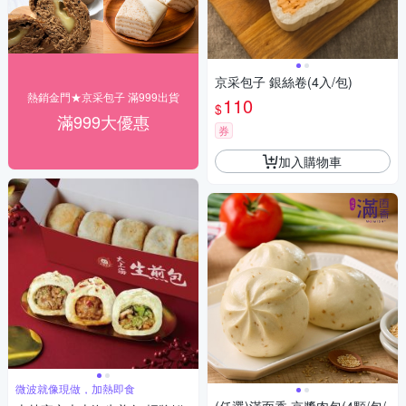
京采包子 銀絲卷(4入/包)
熱銷金門★京采包子 滿999出貨
110
$
滿999大優惠
券
加入購物車
微波就像現做，加熱即食